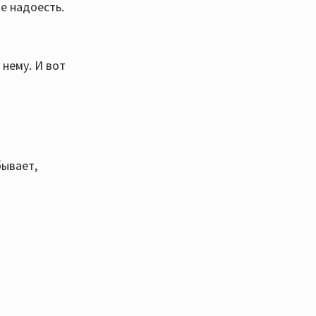
е надоесть.
 нему. И вот
бывает,