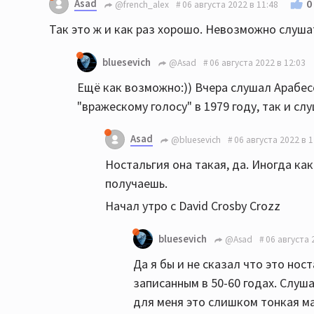
Asad
0
@french_alex
06 августа 2022 в 11:48
Так это ж и как раз хорошо. Невозможно слуша
bluesevich
@Asad
06 августа 2022 в 12:03
Ещё как возможно:)) Вчера слушал Арабес
"вражескому голосу" в 1979 году, так и слу
Asad
@bluesevich
06 августа 2022 в 1
Ностальгия она такая, да. Иногда ка
получаешь.
Начал утро с David Crosby Crozz
bluesevich
@Asad
06 августа 
Да я бы и не сказал что это ност
записанным в 50-60 годах. Слуша
для меня это слишком тонкая ма