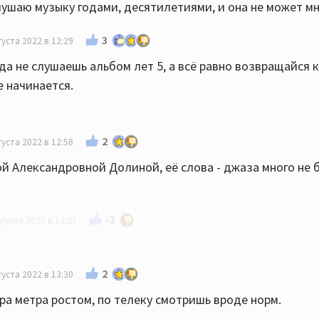
лушаю музыку годами, десятилетиями, и она не может мн
3
густа 2022 в 12:29
гда не слушаешь альбом лет 5, а всё равно возвращайся к
 начинается.
2
густа 2022 в 12:58
й Александровной Долиной, её слова - джаза много не 
-3
вгуста 2022 в 13:21
вторима:)))
2
густа 2022 в 13:30
ора метра ростом, по телеку смотришь вроде норм.