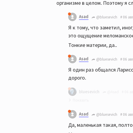
организме в целом. Поэтому я с
Asad
@bluesevich
06 ав
Я к тому, что заметил, ино
это ощущение меломанское
Тонкие материи, да..
Asad
@bluesevich
06 ав
Я один раз общался Ларисо
дорого.
bluesevich
@Asad
06 а
Лариса Александровна непо
Asad
@bluesevich
06 ав
Да, маленькая такая, полт