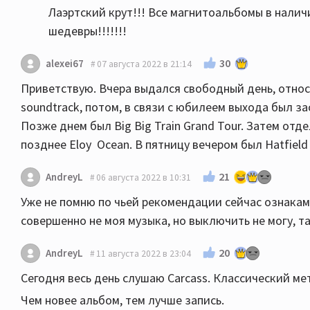
Лаэртский крут!!! Все магнитоальбомы в наличи
шедевры!!!!!!!
30
alexei67
07 августа 2022 в 21:14
Приветствую. Вчера выдался свободный день, относит
soundtrack, потом, в связи с юбилеем выхода был зас
Позже днем был Big Big Train Grand Tour. Затем отд
позднее Eloy Ocean. В пятницу вечером был Hatfiel
21
AndreyL
06 августа 2022 в 10:31
Уже не помню по чьей рекомендации сейчас ознакам
совершенно не моя музыка, но выключить не могу, т
20
AndreyL
11 августа 2022 в 23:04
Сегодня весь день слушаю Carcass. Классический ме
Чем новее альбом, тем лучше запись.