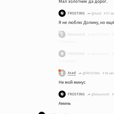
Мал золотник да дорог.
FROSTING
@Asad
07 ав
Я не люблю Долину, но ещ
bluesevich
@FROSTING
Разве просто так?
FROSTING
@bluesevich
За цитату Долиной ставить 
Asad
@FROSTING
08 авг
Не мой минус
FROSTING
@bluesevich
Аминь