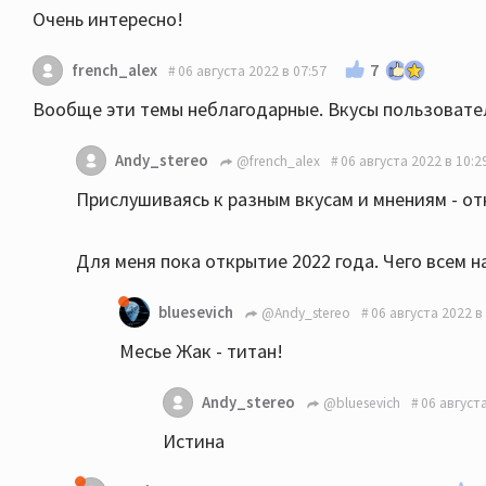
Очень интересно!
7
french_alex
06 августа 2022 в 07:57
Вообще эти темы неблагодарные. Вкусы пользовател
Andy_stereo
@french_alex
06 августа 2022 в 10:2
Прислушиваясь к разным вкусам и мнениям - откр
Для меня пока открытие 2022 года. Чего всем 
bluesevich
@Andy_stereo
06 августа 2022 в
Месье Жак - титан!
Andy_stereo
@bluesevich
06 августа
Истина