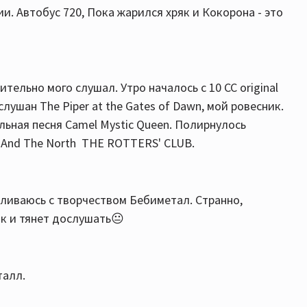
и. Автобус 720, Пока жарился хряк и Кокорона - это
ельно мого слушал. Утро началось с 10 СС original
лушан The Piper at the Gates of Dawn, мой ровесник.
ельная песня Camel Mystic Queen. Полирнулось
d And The North THE ROTTERS' CLUB.
ливаюсь с творчеством Бебиметал. Странно,
ак и тянет дослушать😐
талл.