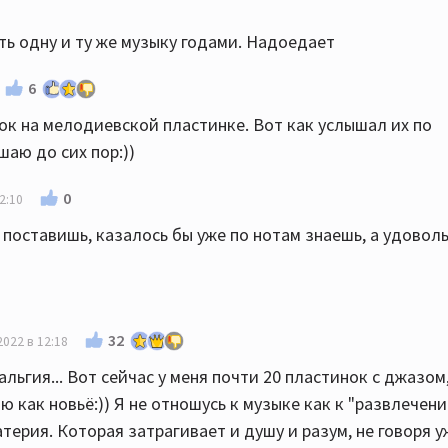
ть одну и ту же музыку годами. Надоедает
6
ок на мелодиевской пластинке. Вот как услышал их по
шаю до сих пор:))
0
2:10
к поставишь, казалось бы уже по нотам знаешь, а удовол
32
2022 в 12:18
альгия... Вот сейчас у меня почти 20 пластинок с джазом
ю как новьё:)) Я не отношусь к музыке как к "развлечени
терия. Которая затрагивает и душу и разум, не говоря у