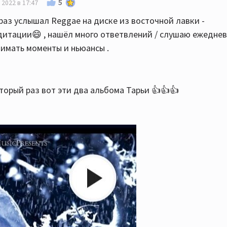
5
 2022 в 17:47
раз услышал Reggae на диске из восточной лавки -
дитации😄 , нашёл много ответвлений / слушаю ежедневн
нимать моменты и ньюансы .
орый раз вот эти два альбома Тарьи 👍👍👍