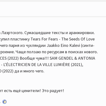
а Лаэртского. Сумасшедшие тексты и аранжировки.
упил пластинку Tears For Fears - The Seeds Of Love
чего парня из чухляндии Jaakko Eino Kalevi (синти-
троение. Чаще ползаю по ресурсам в поисках нового.
CES (2022) Вообще чума!!! SAM GENDEL & ANTONIA
- L'ÉLECTRICIEN DE LA VILLE LUMIÈRE (2021),
2022) да и много чего.
ит есть ещё ценители! Это радует!
1