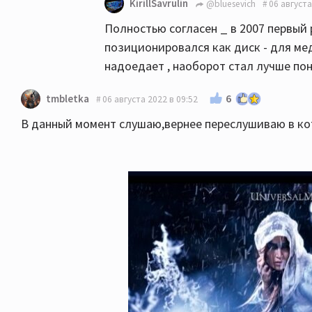
KirillSavrulin
@bluesevich
06 августа
Полностью согласен _ в 2007 первый 
позиционировался как диск - для ме
надоедает , наоборот стал лучше по
6
tmbletka
06 августа 2022 в 09:52
В данный момент слушаю,вернее переслушиваю в кот