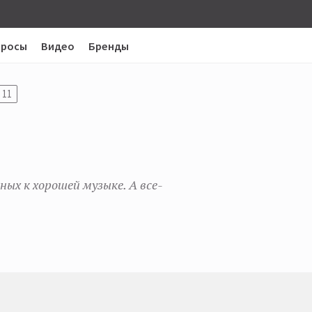
просы
Видео
Бренды
11
ых к хорошей музыке. А все-