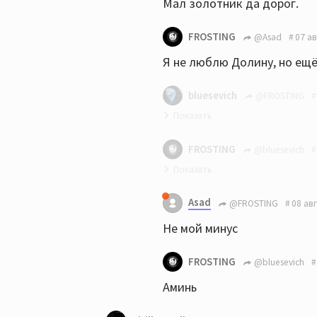
Мал золотник да дорог.
FROSTING
@Asad
07 ав
Я не люблю Долину, но ещ
bluesevich
@FROSTING
Разве просто так?
FROSTING
@bluesevich
За цитату Долиной ставить 
Asad
@FROSTING
08 авг
Не мой минус
FROSTING
@bluesevich
Аминь