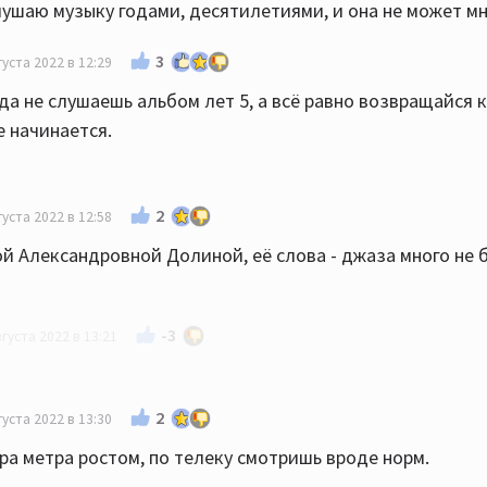
лушаю музыку годами, десятилетиями, и она не может мн
3
густа 2022 в 12:29
гда не слушаешь альбом лет 5, а всё равно возвращайся к
 начинается.
2
густа 2022 в 12:58
й Александровной Долиной, её слова - джаза много не 
-3
вгуста 2022 в 13:21
вторима:)))
2
густа 2022 в 13:30
ора метра ростом, по телеку смотришь вроде норм.