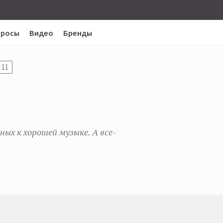
просы
Видео
Бренды
11
ых к хорошей музыке. А все-