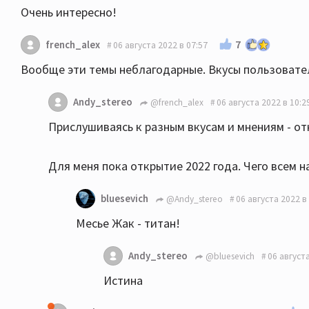
Очень интересно!
7
french_alex
06 августа 2022 в 07:57
Вообще эти темы неблагодарные. Вкусы пользовател
Andy_stereo
@french_alex
06 августа 2022 в 10:2
Прислушиваясь к разным вкусам и мнениям - откр
Для меня пока открытие 2022 года. Чего всем 
bluesevich
@Andy_stereo
06 августа 2022 в
Месье Жак - титан!
Andy_stereo
@bluesevich
06 августа
Истина