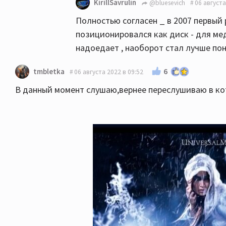
KirillSavrulin
@bluesevich
06 августа
Полностью согласен _ в 2007 первый 
позиционировался как диск - для ме
надоедает , наоборот стал лучше по
6
tmbletka
06 августа 2022 в 09:52
В данный момент слушаю,вернее переслушиваю в кот