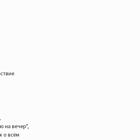
ьствие
,
ю на вечер",
ж о всём