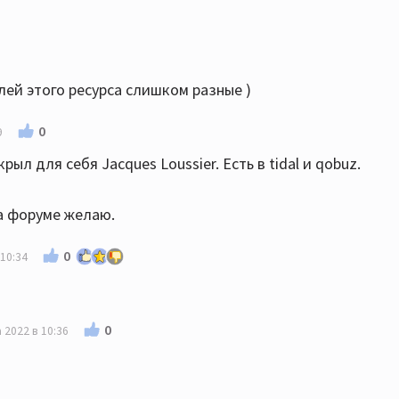
ей этого ресурса слишком разные )
0
9
ыл для себя Jacques Loussier. Есть в tidal и qobuz.
на форуме желаю.
0
 10:34
0
 2022 в 10:36