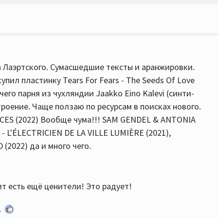
а Лаэртского. Сумасшедшие тексты и аранжировки.
упил пластинку Tears For Fears - The Seeds Of Love
чего парня из чухляндии Jaakko Eino Kalevi (синти-
троение. Чаще ползаю по ресурсам в поисках нового.
CES (2022) Вообще чума!!! SAM GENDEL & ANTONIA
- L'ÉLECTRICIEN DE LA VILLE LUMIÈRE (2021),
2022) да и много чего.
ит есть ещё ценители! Это радует!
1