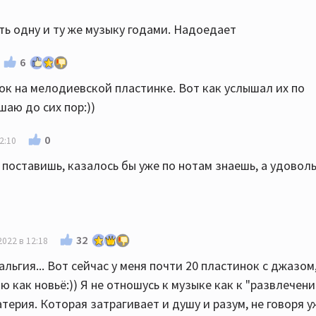
ть одну и ту же музыку годами. Надоедает
6
ок на мелодиевской пластинке. Вот как услышал их по
шаю до сих пор:))
0
2:10
к поставишь, казалось бы уже по нотам знаешь, а удовол
32
2022 в 12:18
альгия... Вот сейчас у меня почти 20 пластинок с джазом
ю как новьё:)) Я не отношусь к музыке как к "развлечени
терия. Которая затрагивает и душу и разум, не говоря у