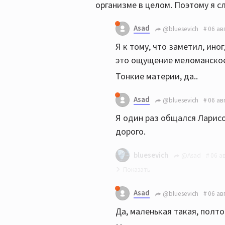
организме в целом. Поэтому я с
Asad
@bluesevich
06 ав
Я к тому, что заметил, ино
это ощущение меломанское
Тонкие материи, да..
Asad
@bluesevich
06 ав
Я один раз общался Ларисо
дорого.
bluesevich
@Asad
06 а
Лариса Александровна непо
Asad
@bluesevich
06 ав
Да, маленькая такая, полт