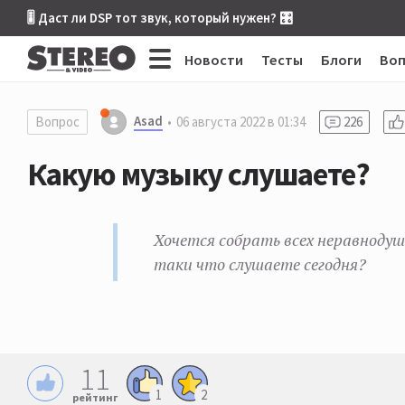
🎚 Даст ли DSP тот звук, который нужен? 🎛
Новости
Тесты
Блоги
Во
Asad
Вопрос
06 августа 2022 в 01:34
226
Какую музыку слушаете?
Хочется собрать всех неравнодушн
таки что слушаете сегодня?
11
1
2
рейтинг