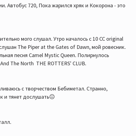
и. Автобус 720, Пока жарился хряк и Кокорона - это
ельно мого слушал. Утро началось с 10 СС original
лушан The Piper at the Gates of Dawn, мой ровесник.
ельная песня Camel Mystic Queen. Полирнулось
d And The North THE ROTTERS' CLUB.
ливаюсь с творчеством Бебиметал. Странно,
ак и тянет дослушать😐
талл.