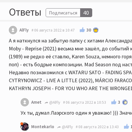
Ответы
40
Подписаться
30
AlFly
06 августа 2022 в 10:47
А я наткнулся на забытую папку с хитами Александр
Moby - Reprise (2021) весьма мне зашёл, до событий к
(1989) не редко её ставлю, Karen Souza, немного горя
поп) - есть бодрые композиции. Mad Season под нас
Недавно познакомился с WATARU SATO - FADING SPA
CYTRYNOWICZ - LIVE A LITTLE (2022), MÁRCIO FARACO 
KATHRYN JOSEPH - FOR YOU WHO ARE THE WRONGED (
3
Amet
@AlFly
06 августа 2022 в 10:53
Ух ты, думал Лаэрского один я уважаю! ))) Знач
Montekarlo
@AlFly
08 августа 2022 в 13:43