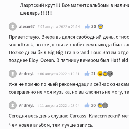
Лаэртский крут!!! Все магнитоальбомы в наличи
шедевры!!!!!!!
30
alexei67
07 августа 2022 в 21:14
Приветствую. Вчера выдался свободный день, относит
soundtrack, потом, в связи с юбилеем выхода был зас
Позже днем был Big Big Train Grand Tour. Затем отд
позднее Eloy Ocean. В пятницу вечером был Hatfiel
21
AndreyL
06 августа 2022 в 10:31
Уже не помню по чьей рекомендации сейчас ознакам
совершенно не моя музыка, но выключить не могу, т
20
AndreyL
11 августа 2022 в 23:04
Сегодня весь день слушаю Carcass. Классический ме
Чем новее альбом, тем лучше запись.