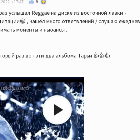
5
 2022 в 17:47
раз услышал Reggae на диске из восточной лавки -
дитации😄 , нашёл много ответвлений / слушаю ежедневн
нимать моменты и ньюансы .
орый раз вот эти два альбома Тарьи 👍👍👍