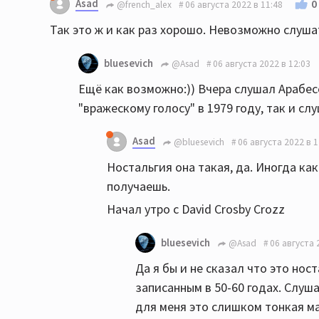
Asad
0
@french_alex
06 августа 2022 в 11:48
Так это ж и как раз хорошо. Невозможно слуша
bluesevich
@Asad
06 августа 2022 в 12:03
Ещё как возможно:)) Вчера слушал Арабес
"вражескому голосу" в 1979 году, так и слу
Asad
@bluesevich
06 августа 2022 в 1
Ностальгия она такая, да. Иногда ка
получаешь.
Начал утро с David Crosby Crozz
bluesevich
@Asad
06 августа 
Да я бы и не сказал что это ност
записанным в 50-60 годах. Слуша
для меня это слишком тонкая ма