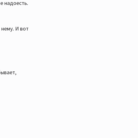
е надоесть.
 нему. И вот
бывает,