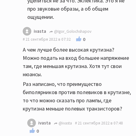
уцепиться не за что. Эклектика. Это я не
про звуковые образы, а об общем
ощущении.
ivasta
@Igor_Golochshapov
0
21 сентября 2022 в 07:32
А чем лучше более высокая крутизна?
Можно подать на вход большее напряжение
там, где меньшая крутизна. Хотя тут свои
нюансы.
Раз написано, что преимущество
биполярников против полевиков в крутизне,
то что можно сказать про лампы, где
крутизна меньше полевых транзисторов?
ivasta
@ivasta
21 сентября 2022 в 07:48
0