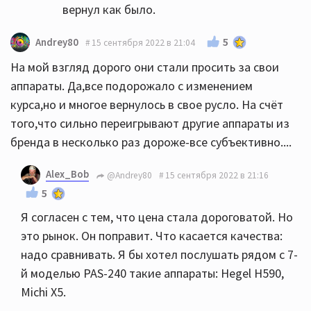
вернул как было.
5
Andrey80
15 сентября 2022 в 21:04
На мой взгляд дорого они стали просить за свои
аппараты. Да,все подорожало с изменением
курса,но и многое вернулось в свое русло. На счёт
того,что сильно переигрывают другие аппараты из
бренда в несколько раз дороже-все субъективно....
Alex_Bob
@Andrey80
15 сентября 2022 в 21:16
5
Я согласен с тем, что цена стала дороговатой. Но
это рынок. Он поправит. Что касается качества:
надо сравнивать. Я бы хотел послушать рядом с 7-
й моделью PAS-240 такие аппараты: Hegel H590,
Michi X5.