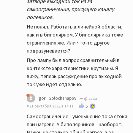
затворе выходной ток из за
самоограничения, присущего каналу
полевиков.
Не понял. Работать в линейной области,
как и в биполярном. У биполярника тоже
ограничения же. Или что-то другое
подразумевается?
Про лампу был вопрос сравнительный в
контексте характеристики крутизны. Я
вижу, теперь рассуждение про выходной
ток уже идет отдельно.
Igor_Golochshapov
@ivasta
5
21 сентября 2022 в 14:11
Самоограничение - уменьшение тока стока
при нагреве. У биполярников - наоборот.
Важен не столько общий нагрев, а за