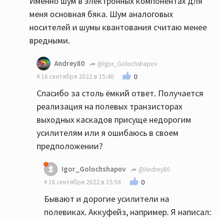
Именно шум в электронных компонентах для
меня основная бяка. Шум аналоговых
носителей и шумы квантования считаю менее
вредными.
Andrey80
@Igor_Golochshapov
0
16 сентября 2022 в 15:40
Спасибо за столь ёмкий ответ. Получается
реализация на полевых транзисторах
выходных каскадов присуще недорогим
усилителям или я ошибаюсь в своем
предположении?
Igor_Golochshapov
@Andrey80
0
16 сентября 2022 в 15:56
Бывают и дорогие усилители на
полевиках. Аккуфейз, например. Я написал: