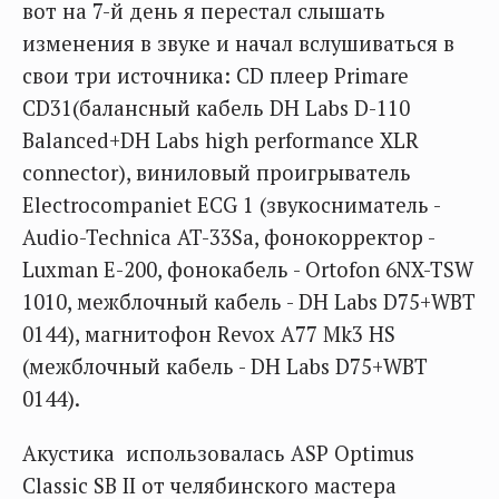
вот на 7-й день я перестал слышать
изменения в звуке и начал вслушиваться в
свои три источника: CD плеер Primare
CD31(балансный кабель DH Labs D-110
Balanced+DH Labs high performance XLR
connector), виниловый проигрыватель
Electrocompaniet ECG 1 (звукосниматель -
Audio-Technica AT-33Sa, фонокорректор -
Luxman E-200, фонокабель - Ortofon 6NX-TSW
1010, межблочный кабель - DH Labs D75+WBT
0144), магнитофон Revox A77 Mk3 HS
(межблочный кабель - DH Labs D75+WBT
0144).
Акустика использовалась ASP Optimus
Classic SB II от челябинского мастера