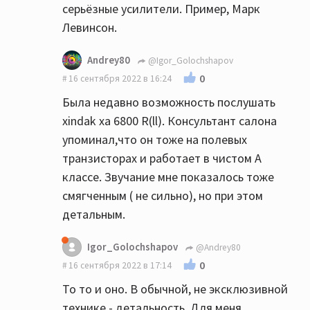
серьёзные усилители. Пример, Марк
Левинсон.
Andrey80
@Igor_Golochshapov
0
16 сентября 2022 в 16:24
Была недавно возможность послушать
xindak xa 6800 R(ll). Консультант салона
упоминал,что он тоже на полевых
транзисторах и работает в чистом А
классе. Звучание мне показалось тоже
смягченным ( не сильно), но при этом
детальным.
Igor_Golochshapov
@Andrey80
0
16 сентября 2022 в 17:14
То то и оно. В обычной, не эксклюзивной
технике - детальность. Для меня