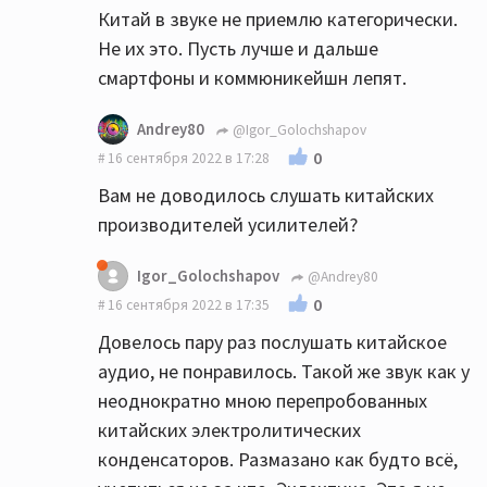
Китай в звуке не приемлю категорически.
Не их это. Пусть лучше и дальше
смартфоны и коммюникейшн лепят.
Andrey80
@Igor_Golochshapov
0
16 сентября 2022 в 17:28
Вам не доводилось слушать китайских
производителей усилителей?
Igor_Golochshapov
@Andrey80
0
16 сентября 2022 в 17:35
Довелось пару раз послушать китайское
аудио, не понравилось. Такой же звук как у
неоднократно мною перепробованных
китайских электролитических
конденсаторов. Размазано как будто всё,