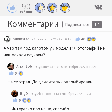
90
10
4
2
рейтинг
Комментарии
17
Подписаться
40
rammster
15 сентября 2022 в 10:17
А что там под капотом у 7 модели? Фотографий не
нащелкали случаем?
Alex_Bob
@rammster
15 сентября 2022 в 10:21
5
Не смотрел. Да, усилитель - опломбирован.
BigD
@Alex_Bob
15 сентября 2022 в 10:51
6
Интересно про наше, спасибо