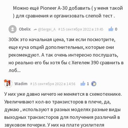
Можно ещё Pioneer A-30 добавить ( у меня такой
) для сравнения и организовать слепой тест .
0
Obelix
@Sergei_A
15 сентября 2022 в 19:45
300к это начальная цена, там если посмотрите,
еще куча опций дополнительных, которые они
рекомендуют. А так очень интересно послушать,
но реально его бы хотя бы с Хегелем 390 сравнить в
лоб...
1
Wadim
15 сентября 2022 в 14:56
У них уже давно ничего не меняется в схемотехнике.
Увеличивают кол-во транзисторов в плече, да,
думаю , используют в разных моделях разные виды
выходных транзисторов для получения различий в
звуковом почерке. У них на плате усилителя