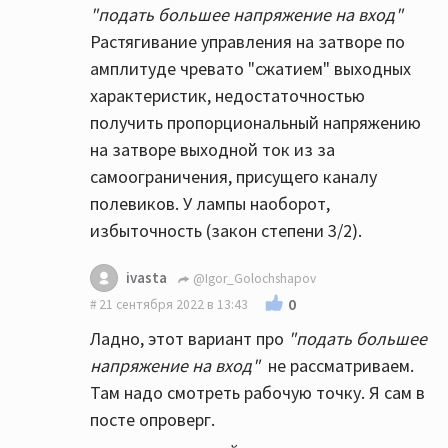
"подать большее напряжение на вход"
Растягивание управления на затворе по
амплитуде чревато "сжатием" выходных
характеристик, недостаточностью
получить пропорциональный напряжению
на затворе выходной ток из за
самоограничения, присущего каналу
полевиков. У лампы наоборот,
избыточность (закон степени 3/2).
ivasta
@Igor_Golochshapov
0
21 сентября 2022 в 13:43
Ладно, этот вариант про
"подать большее
напряжение на вход"
не рассматриваем.
Там надо смотреть рабочую точку. Я сам в
посте опроверг.