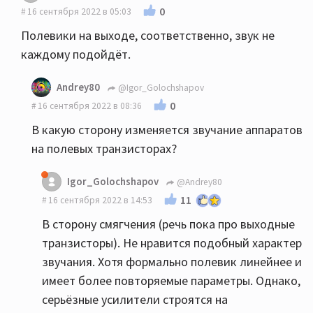
0
16 сентября 2022 в 05:03
Полевики на выходе, соответственно, звук не
каждому подойдёт.
Andrey80
@Igor_Golochshapov
0
16 сентября 2022 в 08:36
В какую сторону изменяется звучание аппаратов
на полевых транзисторах?
Igor_Golochshapov
@Andrey80
11
16 сентября 2022 в 14:53
В сторону смягчения (речь пока про выходные
транзисторы). Не нравится подобный характер
звучания. Хотя формально полевик линейнее и
имеет более повторяемые параметры. Однако,
серьёзные усилители строятся на