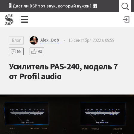
🎚 Даст ли DSP тот звук, который нужен? 🎛
Alex_Bob
Блог
•
15 сентября 2022 в 09:59
88
90
Усилитель PAS-240, модель 7
от Profil audio