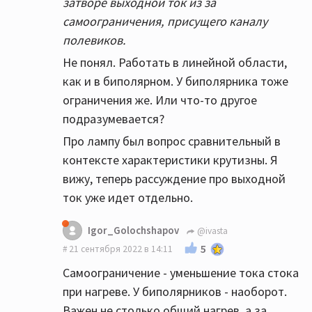
затворе выходной ток из за
самоограничения, присущего каналу
полевиков.
Не понял. Работать в линейной области,
как и в биполярном. У биполярника тоже
ограничения же. Или что-то другое
подразумевается?
Про лампу был вопрос сравнительный в
контексте характеристики крутизны. Я
вижу, теперь рассуждение про выходной
ток уже идет отдельно.
Igor_Golochshapov
@ivasta
5
21 сентября 2022 в 14:11
Самоограничение - уменьшение тока стока
при нагреве. У биполярников - наоборот.
Важен не столько общий нагрев, а за