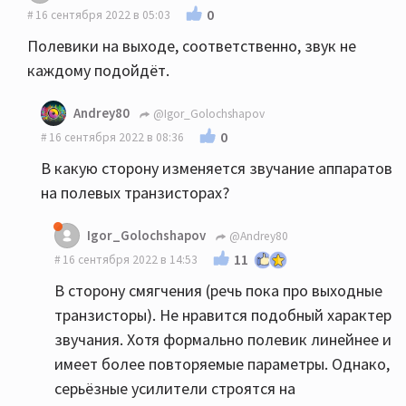
0
16 сентября 2022 в 05:03
Полевики на выходе, соответственно, звук не
каждому подойдёт.
Andrey80
@Igor_Golochshapov
0
16 сентября 2022 в 08:36
В какую сторону изменяется звучание аппаратов
на полевых транзисторах?
Igor_Golochshapov
@Andrey80
11
16 сентября 2022 в 14:53
В сторону смягчения (речь пока про выходные
транзисторы). Не нравится подобный характер
звучания. Хотя формально полевик линейнее и
имеет более повторяемые параметры. Однако,
серьёзные усилители строятся на