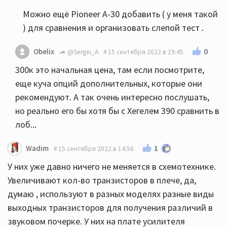
Можно ещё Pioneer A-30 добавить ( у меня такой
) для сравнения и организовать слепой тест .
0
Obelix
@Sergei_A
15 сентября 2022 в 19:45
300к это начальная цена, там если посмотрите,
еще куча опций дополнительных, которые они
рекомендуют. А так очень интересно послушать,
но реально его бы хотя бы с Хегелем 390 сравнить в
лоб...
1
Wadim
15 сентября 2022 в 14:56
У них уже давно ничего не меняется в схемотехнике.
Увеличивают кол-во транзисторов в плече, да,
думаю , используют в разных моделях разные виды
выходных транзисторов для получения различий в
звуковом почерке. У них на плате усилителя