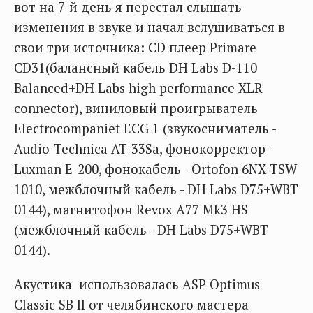
вот на 7-й день я перестал слышать
изменения в звуке и начал вслушиваться в
свои три источника: CD плеер Primare
CD31(балансный кабель DH Labs D-110
Balanced+DH Labs high performance XLR
connector), виниловый проигрыватель
Electrocompaniet ECG 1 (звукосниматель -
Audio-Technica AT-33Sa, фонокорректор -
Luxman E-200, фонокабель - Ortofon 6NX-TSW
1010, межблочный кабель - DH Labs D75+WBT
0144), магнитофон Revox A77 Mk3 HS
(межблочный кабель - DH Labs D75+WBT
0144).
Акустика использовалась ASP Optimus
Classic SB II от челябинского мастера