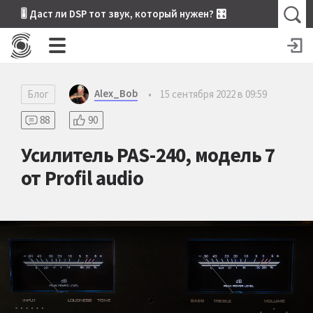
🎚 Даст ли DSP тот звук, который нужен? 🎛
Alex_Bob
Блог
•
15 сентября 2022 в 09:59
88
90
Усилитель PAS-240, модель 7
от Profil audio