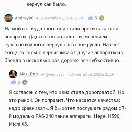
вернул как было.
5
Andrey80
15 сентября 2022 в 21:04
На мой взгляд дорого они стали просить за свои
аппараты. Да,все подорожало с изменением
курса,но и многое вернулось в свое русло. На счёт
того,что сильно переигрывают другие аппараты из
бренда в несколько раз дороже-все субъективно....
Alex_Bob
@Andrey80
15 сентября 2022 в 21:16
5
Я согласен с тем, что цена стала дороговатой. Но
это рынок. Он поправит. Что касается качества:
надо сравнивать. Я бы хотел послушать рядом с 7-
й моделью PAS-240 такие аппараты: Hegel H590,
Michi X5.