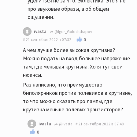
уцепиться не за что. Эклектика. Это я не
про звуковые образы, а об общем
ощущении.
ivasta
@Igor_Golochshapov
0
21 сентября 2022 в 07:32
А чем лучше более высокая крутизна?
Можно подать на вход большее напряжение
там, где меньшая крутизна. Хотя тут свои
нюансы.
Раз написано, что преимущество
биполярников против полевиков в крутизне,
то что можно сказать про лампы, где
крутизна меньше полевых транзисторов?
ivasta
@ivasta
21 сентября 2022 в 07:48
0