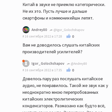
Китай в звуке не приемлю категорически.
Не их это. Пусть лучше и дальше
смартфоны и коммюникейшн лепят.
Andrey80
@Igor_Golochshapov
0
16 сентября 2022 в 17:28
Вам не доводилось слушать китайских
производителей усилителей?
Igor_Golochshapov
@Andrey80
0
16 сентября 2022 в 17:35
Довелось пару раз послушать китайское
аудио, не понравилось. Такой же звук как у
неоднократно мною перепробованных
китайских электролитических
конденсаторов. Размазано как будто всё,