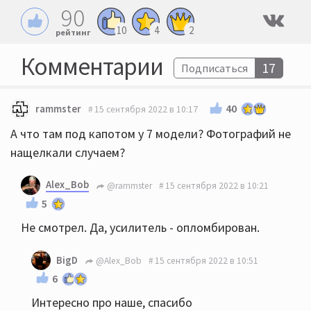
90
10
4
2
рейтинг
Комментарии
17
Подписаться
40
rammster
15 сентября 2022 в 10:17
А что там под капотом у 7 модели? Фотографий не
нащелкали случаем?
Alex_Bob
@rammster
15 сентября 2022 в 10:21
5
Не смотрел. Да, усилитель - опломбирован.
BigD
@Alex_Bob
15 сентября 2022 в 10:51
6
Интересно про наше, спасибо