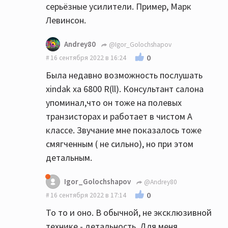
серьёзные усилители. Пример, Марк
Левинсон.
Andrey80
@Igor_Golochshapov
0
16 сентября 2022 в 16:24
Была недавно возможность послушать
xindak xa 6800 R(ll). Консультант салона
упоминал,что он тоже на полевых
транзисторах и работает в чистом А
классе. Звучание мне показалось тоже
смягченным ( не сильно), но при этом
детальным.
Igor_Golochshapov
@Andrey80
0
16 сентября 2022 в 17:14
То то и оно. В обычной, не эксклюзивной
технике - детальность. Для меня