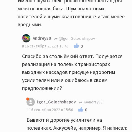
Именно шум в электронных компонентах для
меня основная бяка. Шум аналоговых
носителей и шумы квантования считаю менее
вредными.
Andrey80
@Igor_Golochshapov
0
16 сентября 2022 в 15:40
Спасибо за столь ёмкий ответ. Получается
реализация на полевых транзисторах
выходных каскадов присуще недорогим
усилителям или я ошибаюсь в своем
предположении?
Igor_Golochshapov
@Andrey80
0
16 сентября 2022 в 15:56
Бывают и дорогие усилители на
полевиках. Аккуфейз, например. Я написал: