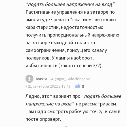
"подать большее напряжение на вход"
Растягивание управления на затворе по
амплитуде чревато "сжатием" выходных
характеристик, недостаточностью
получить пропорциональный напряжению
на затворе выходной ток из за
самоограничения, присущего каналу
полевиков. У лампы наоборот,
избыточность (закон степени 3/2).
ivasta
@Igor_Golochshapov
0
21 сентября 2022 в 13:43
Ладно, этот вариант про
"подать большее
напряжение на вход"
не рассматриваем.
Там надо смотреть рабочую точку. Я сам в
посте опроверг.