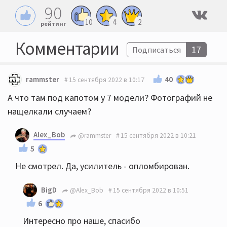
90
10
4
2
рейтинг
Комментарии
17
Подписаться
40
rammster
15 сентября 2022 в 10:17
А что там под капотом у 7 модели? Фотографий не
нащелкали случаем?
Alex_Bob
@rammster
15 сентября 2022 в 10:21
5
Не смотрел. Да, усилитель - опломбирован.
BigD
@Alex_Bob
15 сентября 2022 в 10:51
6
Интересно про наше, спасибо