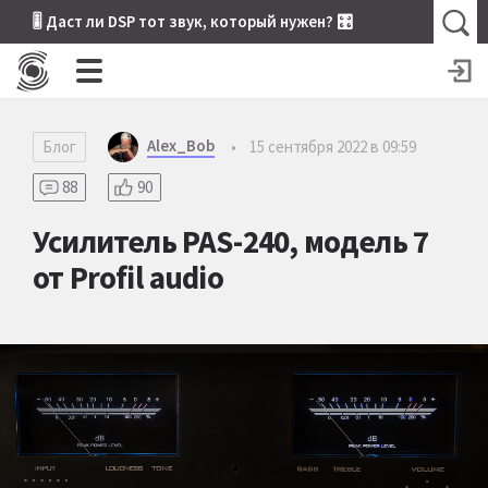
🎚 Даст ли DSP тот звук, который нужен? 🎛
Alex_Bob
Блог
•
15 сентября 2022 в 09:59
88
90
Усилитель PAS-240, модель 7
от Profil audio