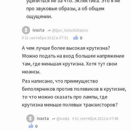
уцепиться не за что. Эклектика. Это я не
про звуковые образы, а об общем
ощущении.
ivasta
@Igor_Golochshapov
0
21 сентября 2022 в 07:32
А чем лучше более высокая крутизна?
Можно подать на вход большее напряжение
там, где меньшая крутизна. Хотя тут свои
нюансы.
Раз написано, что преимущество
биполярников против полевиков в крутизне,
то что можно сказать про лампы, где
крутизна меньше полевых транзисторов?
ivasta
@ivasta
21 сентября 2022 в 07:48
0