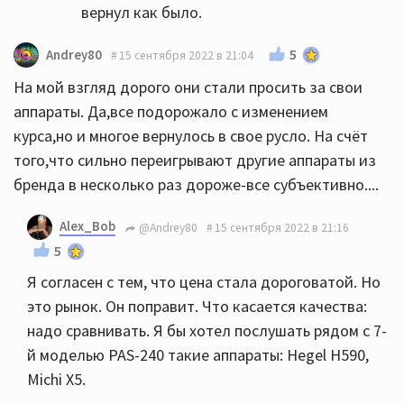
вернул как было.
5
Andrey80
15 сентября 2022 в 21:04
На мой взгляд дорого они стали просить за свои
аппараты. Да,все подорожало с изменением
курса,но и многое вернулось в свое русло. На счёт
того,что сильно переигрывают другие аппараты из
бренда в несколько раз дороже-все субъективно....
Alex_Bob
@Andrey80
15 сентября 2022 в 21:16
5
Я согласен с тем, что цена стала дороговатой. Но
это рынок. Он поправит. Что касается качества:
надо сравнивать. Я бы хотел послушать рядом с 7-
й моделью PAS-240 такие аппараты: Hegel H590,
Michi X5.