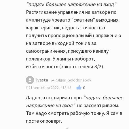
"подать большее напряжение на вход"
Растягивание управления на затворе по
амплитуде чревато "сжатием" выходных
характеристик, недостаточностью
получить пропорциональный напряжению
на затворе выходной ток из за
самоограничения, присущего каналу
полевиков. У лампы наоборот,
избыточность (закон степени 3/2).
ivasta
@Igor_Golochshapov
0
21 сентября 2022 в 13:43
Ладно, этот вариант про
"подать большее
напряжение на вход"
не рассматриваем.
Там надо смотреть рабочую точку. Я сам в
посте опроверг.