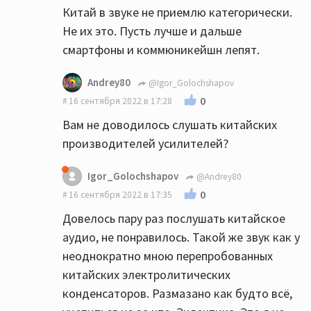
Китай в звуке не приемлю категорически.
Не их это. Пусть лучше и дальше
смартфоны и коммюникейшн лепят.
Andrey80
@Igor_Golochshapov
0
16 сентября 2022 в 17:28
Вам не доводилось слушать китайских
производителей усилителей?
Igor_Golochshapov
@Andrey80
0
16 сентября 2022 в 17:35
Довелось пару раз послушать китайское
аудио, не понравилось. Такой же звук как у
неоднократно мною перепробованных
китайских электролитических
конденсаторов. Размазано как будто всё,