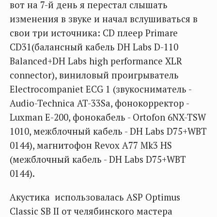
вот на 7-й день я перестал слышать
изменения в звуке и начал вслушиваться в
свои три источника: CD плеер Primare
CD31(балансный кабель DH Labs D-110
Balanced+DH Labs high performance XLR
connector), виниловый проигрыватель
Electrocompaniet ECG 1 (звукосниматель -
Audio-Technica AT-33Sa, фонокорректор -
Luxman E-200, фонокабель - Ortofon 6NX-TSW
1010, межблочный кабель - DH Labs D75+WBT
0144), магнитофон Revox A77 Mk3 HS
(межблочный кабель - DH Labs D75+WBT
0144).
Акустика использовалась ASP Optimus
Classic SB II от челябинского мастера