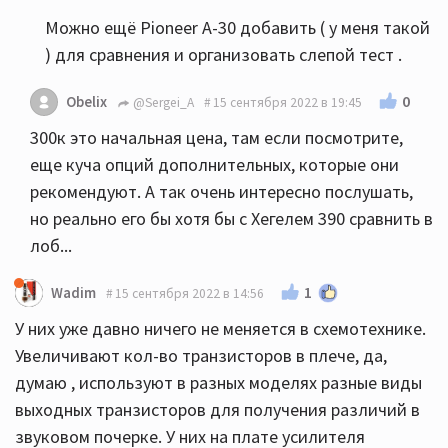
Можно ещё Pioneer A-30 добавить ( у меня такой
) для сравнения и организовать слепой тест .
0
Obelix
@Sergei_A
15 сентября 2022 в 19:45
300к это начальная цена, там если посмотрите,
еще куча опций дополнительных, которые они
рекомендуют. А так очень интересно послушать,
но реально его бы хотя бы с Хегелем 390 сравнить в
лоб...
1
Wadim
15 сентября 2022 в 14:56
У них уже давно ничего не меняется в схемотехнике.
Увеличивают кол-во транзисторов в плече, да,
думаю , используют в разных моделях разные виды
выходных транзисторов для получения различий в
звуковом почерке. У них на плате усилителя