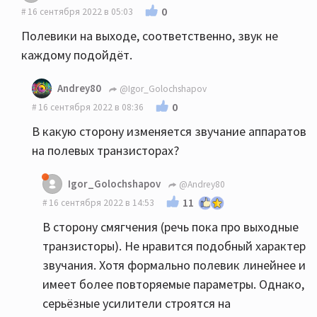
0
16 сентября 2022 в 05:03
Полевики на выходе, соответственно, звук не
каждому подойдёт.
Andrey80
@Igor_Golochshapov
0
16 сентября 2022 в 08:36
В какую сторону изменяется звучание аппаратов
на полевых транзисторах?
Igor_Golochshapov
@Andrey80
11
16 сентября 2022 в 14:53
В сторону смягчения (речь пока про выходные
транзисторы). Не нравится подобный характер
звучания. Хотя формально полевик линейнее и
имеет более повторяемые параметры. Однако,
серьёзные усилители строятся на