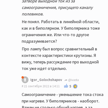
затворе выходной ток из за
самоограничения, присущего каналу
полевиков.
Не понял. Работать в линейной области,
как и в биполярном. У биполярника тоже
ограничения же. Или что-то другое
подразумевается?
Про лампу был вопрос сравнительный в
контексте характеристики крутизны. Я
вижу, теперь рассуждение про выходной
ток уже идет отдельно.
Igor_Golochshapov
@ivasta
5
21 сентября 2022 в 14:11
Самоограничение - уменьшение тока стока
при нагреве. У биполярников - наоборот.
Важен не столько общий нагрев, а за