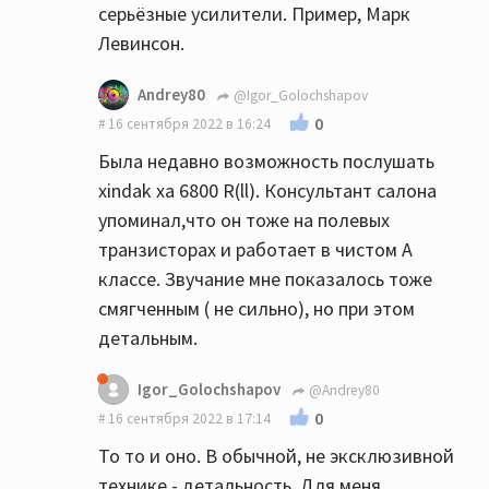
серьёзные усилители. Пример, Марк
Левинсон.
Andrey80
@Igor_Golochshapov
0
16 сентября 2022 в 16:24
Была недавно возможность послушать
xindak xa 6800 R(ll). Консультант салона
упоминал,что он тоже на полевых
транзисторах и работает в чистом А
классе. Звучание мне показалось тоже
смягченным ( не сильно), но при этом
детальным.
Igor_Golochshapov
@Andrey80
0
16 сентября 2022 в 17:14
То то и оно. В обычной, не эксклюзивной
технике - детальность. Для меня