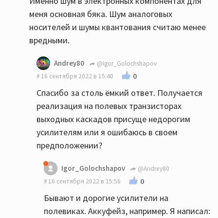
Именно шум в электронных компонентах для
меня основная бяка. Шум аналоговых
носителей и шумы квантования считаю менее
вредными.
Andrey80
@Igor_Golochshapov
0
16 сентября 2022 в 15:40
Спасибо за столь ёмкий ответ. Получается
реализация на полевых транзисторах
выходных каскадов присуще недорогим
усилителям или я ошибаюсь в своем
предположении?
Igor_Golochshapov
@Andrey80
0
16 сентября 2022 в 15:56
Бывают и дорогие усилители на
полевиках. Аккуфейз, например. Я написал: