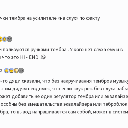
учки тембра на усилителе «на слух» по факту
 пользуются ручками тембра . У кого нет слуха ему и в
что это HI - END .😃
2
-то дяди сказали, что без накручивания тембров музык
этим дядям невдомек, что если звук реж без слуха заб
сможет добавить не один регулятор тембра или эквалайз
 способны без вмешательства эквалайзера или теброблок
бра, то вывод напрашивается сам собой, может в систем