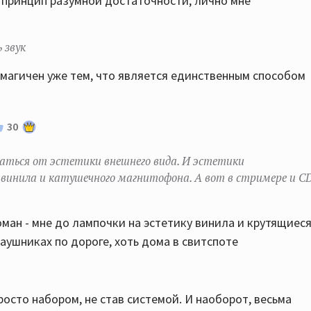
т принцип разумной достаточности, лично мне
 звук
к магичен уже тем, что является единственным способом
30
ваться от эстетики внешнего вида. И эстетики
и винила и катушечного магнитофона. А вот в стримере и CD
ман - мне до лампочки на эстетику винила и крутящиес
аушниках по дороге, хоть дома в свитспоте
осто набором, не став системой. И наоборот, весьма