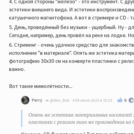
4. С одной стороны "железо" - это инструмент. С др
эстетики внешнего вида. И эстетики воспроизведени
катушечного магнитофона. А вот в стримере и CD - та
5. День, проведённый без музыки - ущербный. Ну - д
Сегодня, например, день провёл на реке на лодке. Н
6. Стриминг - очень удачное средство для знакомств
исполнение "в материале". Опять же эстетика мате
фотографию 30х30 см на конверте пластинки с рели
важно.
Вот такие мимолётности...
6
Perry
@Alex_Bob
06 июля 2023 в 20:33
Опять же эстетика материальных носителей з
пластинки с релизом того же произведения на 