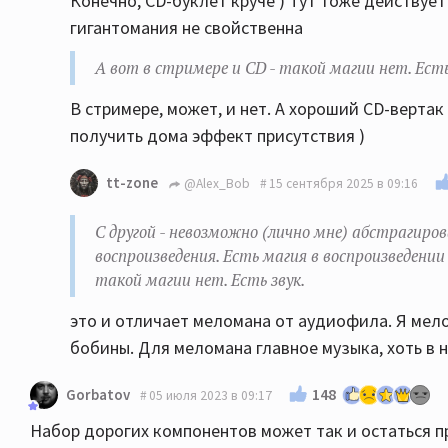
Конечно, CD-буклет круче ) Тут тоже действуе
гигантомания не свойственна
А вот в стримере и CD - такой магии нет. Есть
В стримере, может, и нет. А хороший CD-верта
получить дома эффект присутствия )
tt-zone
@Alex_Bob
15 сентября 2025 в 09:16
С другой - невозможно (лично мне) абстрагиро
воспроизведения. Есть магия в воспроизведени
такой магии нет. Есть звук.
это и отличает меломана от аудиофила. Я мело
бобины. Для меломана главное музыка, хоть в н
148
Gorbatov
05 июля 2023 в 09:17
Набор дорогих компонентов может так и остаться пр