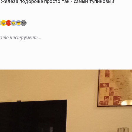
ь железа подороже просто так - самый тупиковый
 это инструмент...