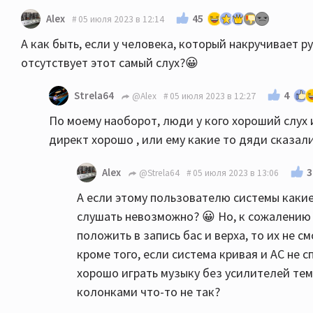
45
Alex
05 июля 2023 в 12:14
А как быть, если у человека, который накручивает р
отсутствует этот самый слух?😀
4
Strela64
@Alex
05 июля 2023 в 12:27
По моему наоборот, люди у кого хороший слух и
директ хорошо , или ему какие то дяди сказали 
3
Alex
@Strela64
05 июля 2023 в 13:06
А если этому пользователю системы какие
слушать невозможно? 😀 Но, к сожалению 
положить в запись бас и верха, то их не 
кроме того, если система кривая и АС не
хорошо играть музыку без усилителей тем
колонками что-то не так?