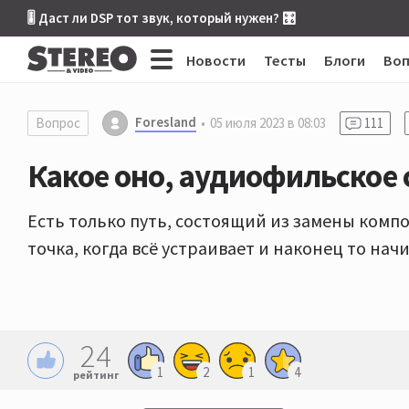
🎚 Даст ли DSP тот звук, который нужен? 🎛
Новости
Тесты
Блоги
Во
Foresland
Вопрос
05 июля 2023 в 08:03
111
Какое оно, аудиофильское 
Есть только путь, состоящий из замены компо
точка, когда всё устраивает и наконец то на
24
1
2
1
4
рейтинг