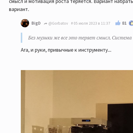
смысл и мотивация роста теряется. Вариант набрат
вариант.
81
BigD
@Gorbatov
05 июля 2023 в 11:37
Без музыки же все это теряет смысл. Система
Ага, и руки, привычные к инструменту...