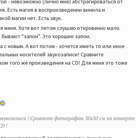
угой - невозможно (лично мне) абстрагироваться от
я. Есть магия в воспроизведении винила и
кой магии нет. Есть звук.
ля меня. Хотя вот летом слушаю откровенно мало.
о бывают "запои". Это хорошие запои.
а с новым. А вот потом - хочется иметь то или иное
риальных носителей звукозаписи! Сравните
зом того же произведения на CD! Для меня это тоже
вукозаписи ! Сравните фотографию 30х30 см на конверте
CD !