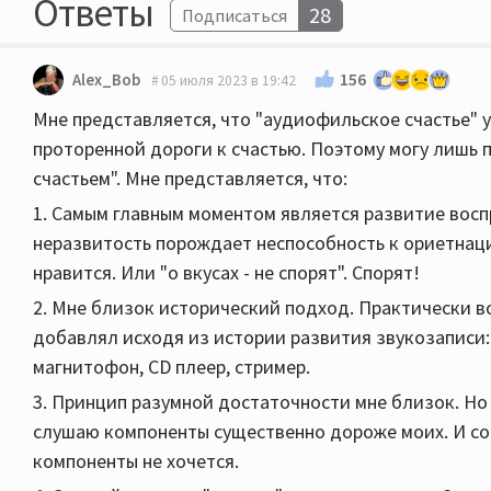
Ответы
28
Подписаться
156
Alex_Bob
05 июля 2023 в 19:42
Мне представляется, что "аудиофильское счастье" у 
проторенной дороги к счастью. Поэтому могу лишь
счастьем". Мне представляется, что:
1. Самым главным моментом является развитие воспр
неразвитость порождает неспособность к ориетнаци
нравится. Или "о вкусах - не спорят". Спорят!
2. Мне близок исторический подход. Практически во
добавлял исходя из истории развития звукозаписи:
магнитофон, CD плеер, стример.
3. Принцип разумной достаточности мне близок. Но
слушаю компоненты существенно дороже моих. И со
компоненты не хочется.