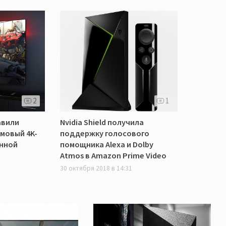
2
1
авили
Nvidia Shield получила
мовый 4K-
поддержку голосового
енной
помощника Alexa и Dolby
Atmos в Amazon Prime Video
30 октября 2018 в 14:31