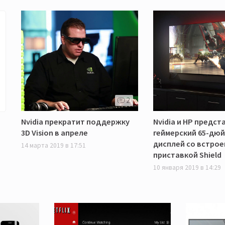
2
Nvidia прекратит поддержку
Nvidia и HP предст
3D Vision в апреле
геймерский 65-дюй
дисплей со встро
14 марта 2019 в 17:51
приставкой Shield
10 января 2019 в 14:29