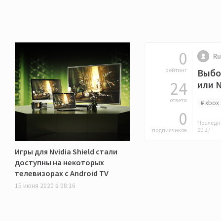
0
Ru
рейтинг
Выбо
24
или N
ответа
xbox
0
Последни
09:27
подписчиков
Игры для Nvidia Shield стали
доступны на некоторых
телевизорах с Android TV
15 июня 2020 в 08:16