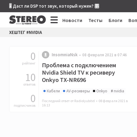
🎚 Даст ли DSP тот звук, который нужен? 🎛
Новости
Тесты
Блоги
Во
ХЕШТЕГ #NVIDIA
0
InsomniaNsk
08 февраля 2021 в 07:46
рейтинг
Проблема с подключением
Nvidia Shield TV к ресиверу
10
Onkyo TX-NR696
ответов
Кабели
AV-ресиверы
Onkyo
nvidia
0
Последний ответ от Radiolyubitel •
08 февраля 2021 в
16:13
подписчиков