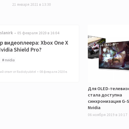
21 января 2021 в 13:30
slanirk
05 февраля 2020 в 16:04
р видеоплеера: Xbox One X
vidia Shield Pro?
nvidia
й ответ от Radiolyubitel •
08 февраля 2020 в
Для OLED-телевиз
стала доступна
синхронизация G-S
Nvidia
06 ноября 2019 в 10:17