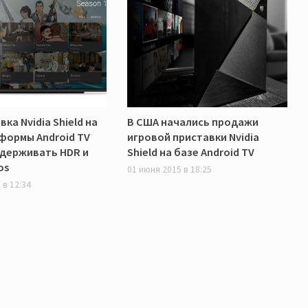
ка Nvidia Shield на
В США начались продажи
формы Android TV
игровой приставки Nvidia
держивать HDR и
Shield на базе Android TV
os
01 июня 2015 в 18:25
 в 12:34