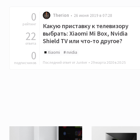
0
Therion
26 июня 2019 в 07:28
рейтинг
Какую приставку к телевизору
22
выбрать: Xiaomi Mi Box, Nvidia
Shield TV или что-то другое?
ответа
0
Xiaomi
nvidia
Последний ответ от Junker •
29 марта 2020 в 20:25
подписчиков