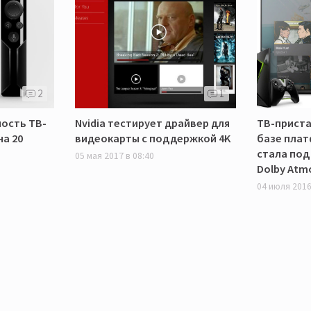
2
1
мость ТВ-
Nvidia тестирует драйвер для
ТВ-пристав
на 20
видеокарты с поддержкой 4K
базе плат
стала под
05 мая 2017 в 08:40
Dolby Atm
04 июля 2016