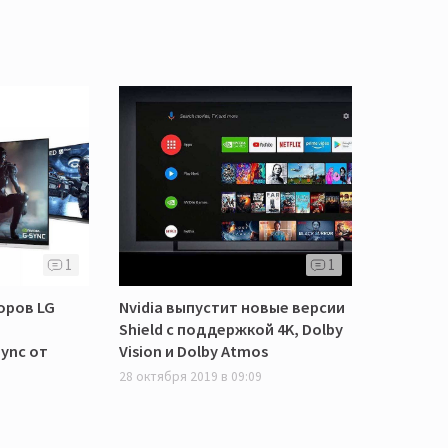
1
1
оров LG
Nvidia выпустит новые версии
Shield с поддержкой 4K, Dolby
ync от
Vision и Dolby Atmos
28 октября 2019 в 09:09