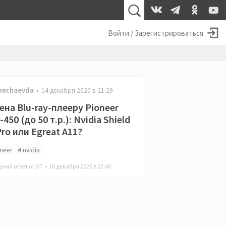
Войти / Зарегистрироваться
nechaevda
14 декабря 2020 в 21:29
ена Blu-ray-плееру Pioneer
450 (до 50 т.р.): Nvidia Shield
ro или Egreat A11?
neer
nvidia
ний ответ от DT •
16 декабря 2020 в 22:40