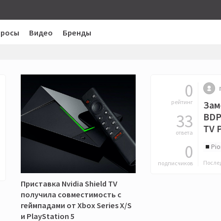
просы
Видео
Бренды
0
рейтинг
Зам
33
BDP-
TV P
ответа
0
Pio
Послед
подписчиков
Приставка Nvidia Shield TV
получила совместимость с
геймпадами от Xbox Series X/S
и PlayStation 5