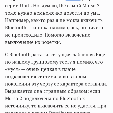
серии Uniti. Но, думаю, ПО самой Mu-so 2
тоже нужно немножечко довести до ума.
Например, как-то раз я не могла включить
Bluetooth — кнопка нажималась, но ничего
не происходило. Помогло включение-
выключение из розетки.
С Bluetooth, кстати, ситуация забавная. Еще
по нашему групповому тесту я помню, что
«муся» — очень цепкая в плане
подключения система, и во втором
поколении эту черту ее характера оставили.
Выражается она странным образом: если
Mu-so 2 подключена по Bluetooth к
источнику, то выключить ее не удастся. При
переходе в режим Standby по кнопке