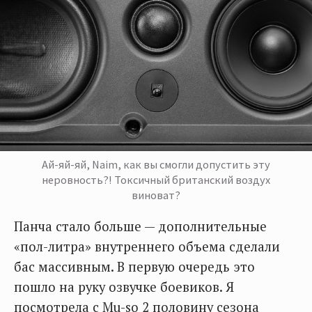
Ай-яй-яй, Naim, как вы смогли допустить эту
неровность?! Токсичный британский воздух
виноват?
Панча стало больше — дополнительные
«пол-литра» внутреннего объема сделали
бас массивным. В первую очередь это
пошло на руку озвучке боевиков. Я
посмотрела с Mu-so 2 половину сезона