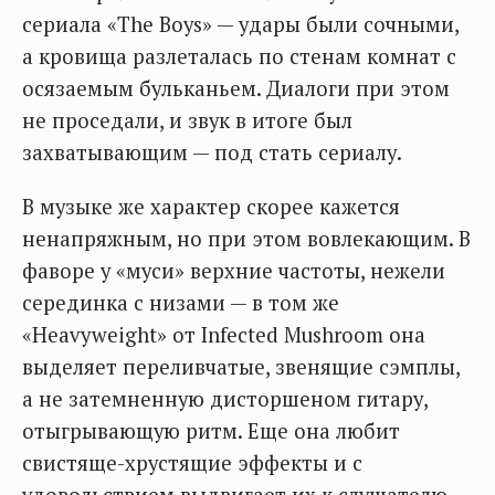
сериала «The Boys» — удары были сочными,
а кровища разлеталась по стенам комнат с
осязаемым бульканьем. Диалоги при этом
не проседали, и звук в итоге был
захватывающим — под стать сериалу.
В музыке же характер скорее кажется
ненапряжным, но при этом вовлекающим. В
фаворе у «муси» верхние частоты, нежели
серединка с низами — в том же
«Heavyweight» от Infected Mushroom она
выделяет переливчатые, звенящие сэмплы,
а не затемненную дисторшеном гитару,
отыгрывающую ритм. Еще она любит
свистяще-хрустящие эффекты и с
удовольствием выдвигает их к слушателю