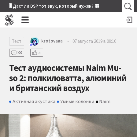
🎚 Даст ли DSP тот звук, который нужен? 🎛
krotovaaa
Тест
•
07 августа 2019 в 09:10
88
5
Тест аудиосистемы Naim Mu-
so 2: полкиловатта, алюминий
и британский воздух
Активная акустика
Умные колонки
Naim