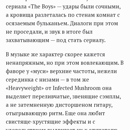
сериала «The Boys» — удары были сочными,
а кровища разлеталась по стенам комнат с
осязаемым бульканьем. Диалоги при этом
не проседали, и звук в итоге был
захватывающим — под стать сериалу.
В музыке же характер скорее кажется
ненапряжным, но при этом вовлекающим. В
фаворе у «муси» верхние частоты, нежели
серединка с низами — в том же
«Heavyweight» от Infected Mushroom она
выделяет переливчатые, звенящие сэмплы,
а не затемненную дисторшеном гитару,
отыгрывающую ритм. Еще она любит
свистяще-хрустящие эффекты и с
удовольствием выдвигает их к слушателю