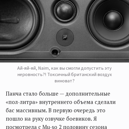
Ай-яй-яй, Naim, как вы смогли допустить эту
неровность?! Токсичный британский воздух
виноват?
Панча стало больше — дополнительные
«пол-литра» внутреннего объема сделали
бас массивным. В первую очередь это
пошло на руку озвучке боевиков. Я
посмотрела с Mu-so 2 половину сезона