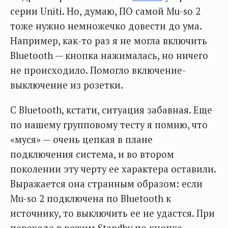
серии Uniti. Но, думаю, ПО самой Mu-so 2
тоже нужно немножечко довести до ума.
Например, как-то раз я не могла включить
Bluetooth — кнопка нажималась, но ничего
не происходило. Помогло включение-
выключение из розетки.
С Bluetooth, кстати, ситуация забавная. Еще
по нашему групповому тесту я помню, что
«муся» — очень цепкая в плане
подключения система, и во втором
поколении эту черту ее характера оставили.
Выражается она странным образом: если
Mu-so 2 подключена по Bluetooth к
источнику, то выключить ее не удастся. При
переходе в режим Standby по кнопке