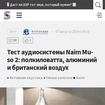
🎚 Даст ли DSP тот звук, который нужен? 🎛
krotovaaa
Тест
•
07 августа 2019 в 09:10
88
5
Тест аудиосистемы Naim Mu-
so 2: полкиловатта, алюминий
и британский воздух
Активная акустика
Умные колонки
Naim