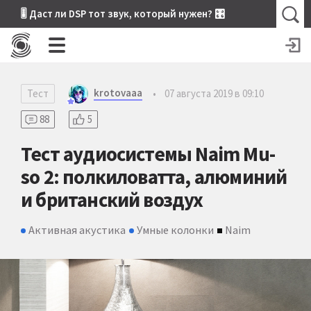
🎚 Даст ли DSP тот звук, который нужен? 🎛
krotovaaa
Тест
•
07 августа 2019 в 09:10
88
5
Тест аудиосистемы Naim Mu-
so 2: полкиловатта, алюминий
и британский воздух
Активная акустика
Умные колонки
Naim