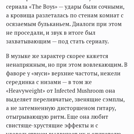
сериала «The Boys» — удары были сочными,
а кровища разлеталась по стенам комнат с
осязаемым бульканьем. Диалоги при этом
не проседали, и звук в итоге был
захватывающим — под стать сериалу.
В музыке же характер скорее кажется
ненапряжным, но при этом вовлекающим. В
фаворе у «муси» верхние частоты, нежели
серединка с низами — в том же
«Heavyweight» от Infected Mushroom она
выделяет переливчатые, звенящие сэмплы,
а не затемненную дисторшеном гитару,
отыгрывающую ритм. Еще она любит
свистяще-хрустящие эффекты и с
удовольствием выдвигает их к слушателю