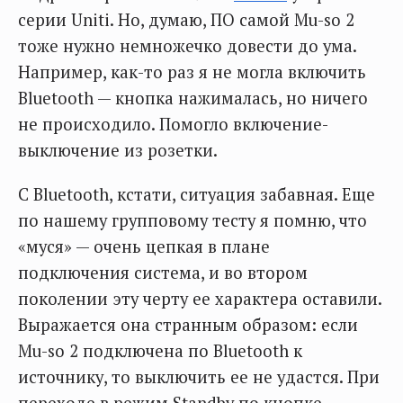
серии Uniti. Но, думаю, ПО самой Mu-so 2
тоже нужно немножечко довести до ума.
Например, как-то раз я не могла включить
Bluetooth — кнопка нажималась, но ничего
не происходило. Помогло включение-
выключение из розетки.
С Bluetooth, кстати, ситуация забавная. Еще
по нашему групповому тесту я помню, что
«муся» — очень цепкая в плане
подключения система, и во втором
поколении эту черту ее характера оставили.
Выражается она странным образом: если
Mu-so 2 подключена по Bluetooth к
источнику, то выключить ее не удастся. При
переходе в режим Standby по кнопке