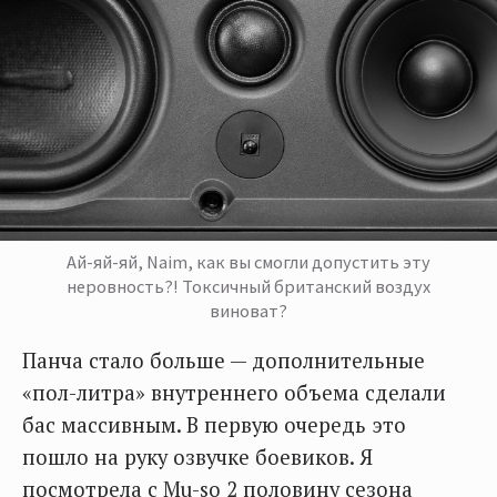
Ай-яй-яй, Naim, как вы смогли допустить эту
неровность?! Токсичный британский воздух
виноват?
Панча стало больше — дополнительные
«пол-литра» внутреннего объема сделали
бас массивным. В первую очередь это
пошло на руку озвучке боевиков. Я
посмотрела с Mu-so 2 половину сезона