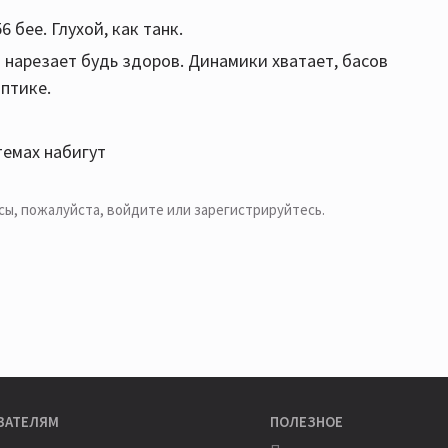
 бее. Глухой, как танк.
л нарезает будь здоров. Динамики хватает, басов
оптике.
темах набигут
сы, пожалуйста,
войдите или зарегистрируйтесь
.
ВАТЕЛЯМ
ПОЛЕЗНОЕ