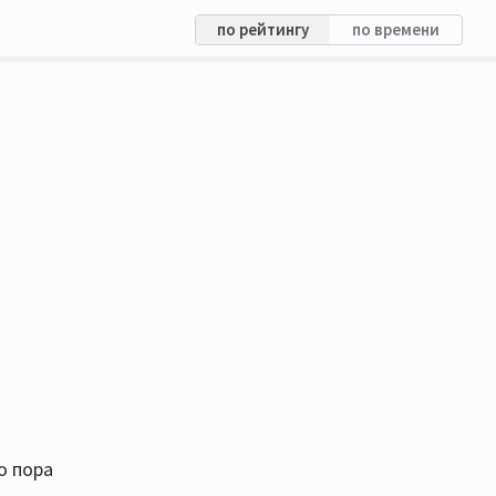
по рейтингу
по времени
о пора