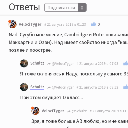
Ответы
0
Подписаться
0
VelociTyger
21 августа 2019 в 01:23
Nad. Сугубо мое мнение, Cambridge и Rotel показали
Маккартни и Оззи). Над имеет свойство иногда "каше
позлее и поострее.
Schultz
@VelociTyger
21 августа 2019 в 07:03
Я тоже склоняюсь к Наду, поскольку у самого 3
Schultz
@VelociTyger
21 августа 2019 в 08:12
При этом смущает D класс...
VelociTyger
@Schultz
21 августа 2019 в 11
Зря, я тоже больше АB люблю, но мне каже