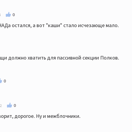
0
4
АДа остался, а вот "каши" стало исчезающе мало.
ощи должно хватить для пассивной секции Полков.
0
0
42
оворит, дорогое. Ну и межблочники.