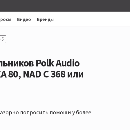
просы
Видео
Бренды
5
ьников Polk Audio
A 80​, NAD C 368 или
 зазорно попросить помощи у более