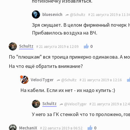
потихонечку избавляться.
bluesevich
@Schultz
21 августа 2019 в 11:3
Зря смущает. В целом фирменный почерк Н
Прибавилось воздуха на ВЧ.
Schultz
0
21 августа 2019 в 12:09
По "плюшкам" вся троица примерно одинакова. А м
На что ещё обратить внимание?
VelociTyger
@Schultz
21 августа 2019 в 12:16
На кабели. Если их нет - их надо купить :)
Schultz
@VelociTyger
21 августа 2019 в 12:
У него за ГК стенкой что то проложено, г
0
MechaniX
22 августа 2019 в 06:52