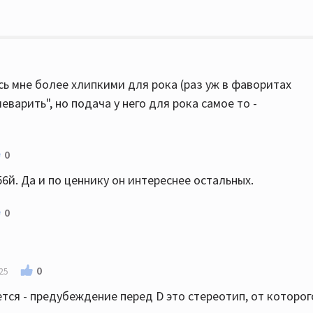
сь мне более хлипкими для рока (раз уж в фаворитах
варить", но подача у него для рока самое то -
0
56й. Да и по ценнику он интереснее остальных.
0
0
:25
тся - предубеждение перед D это стереотип, от которог