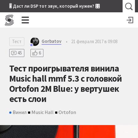
🎚 Даст ли DSP тот звук, который нужен? 🎛
Gorbatov
Тест
•
21 февраля 2017 в 09:08
45
6
Тест проигрывателя винила
Music hall mmf 5.3 с головкой
Ortofon 2M Blue: у вертушек
есть слои
Винил
Music Hall
Ortofon