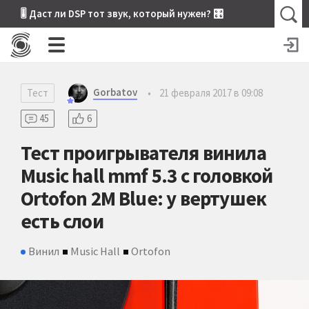
🎚 Даст ли DSP тот звук, который нужен? 🎛
Gorbatov
Тест
•
21 февраля 2017 в 09:08
45
6
Тест проигрывателя винила
Music hall mmf 5.3 с головкой
Ortofon 2M Blue: у вертушек
есть слои
Винил
Music Hall
Ortofon