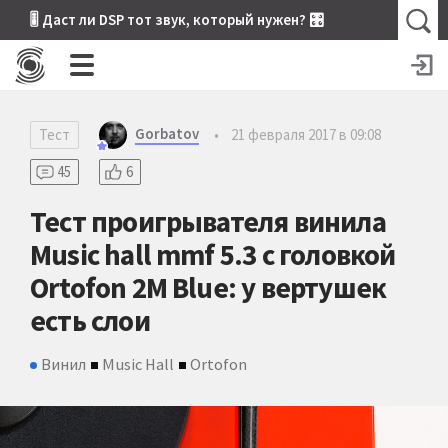
🎚 Даст ли DSP тот звук, который нужен? 🎛
Gorbatov
Тест
•
21 февраля 2017 в 09:08
45
6
Тест проигрывателя винила
Music hall mmf 5.3 с головкой
Ortofon 2M Blue: у вертушек
есть слои
Винил
Music Hall
Ortofon