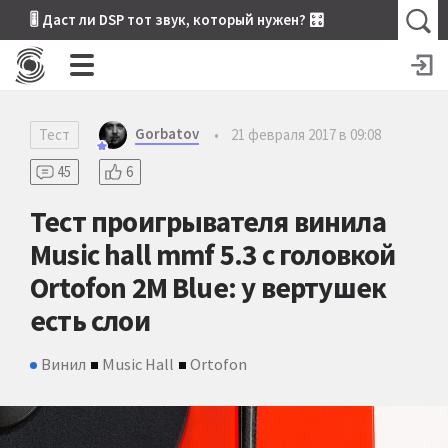
🎚 Даст ли DSP тот звук, который нужен? 🎛
Gorbatov
Тест
•
21 февраля 2017 в 09:08
45
6
Тест проигрывателя винила
Music hall mmf 5.3 с головкой
Ortofon 2M Blue: у вертушек
есть слои
Винил
Music Hall
Ortofon