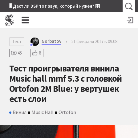
🎚 Даст ли DSP тот звук, который нужен? 🎛
Gorbatov
Тест
•
21 февраля 2017 в 09:08
45
6
Тест проигрывателя винила
Music hall mmf 5.3 с головкой
Ortofon 2M Blue: у вертушек
есть слои
Винил
Music Hall
Ortofon