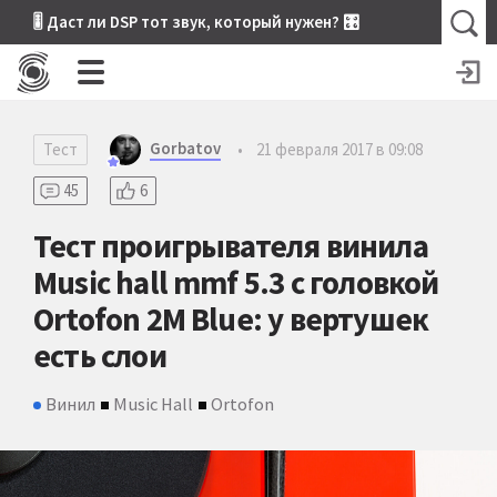
🎚 Даст ли DSP тот звук, который нужен? 🎛
Gorbatov
Тест
•
21 февраля 2017 в 09:08
45
6
Тест проигрывателя винила
Music hall mmf 5.3 с головкой
Ortofon 2M Blue: у вертушек
есть слои
Винил
Music Hall
Ortofon