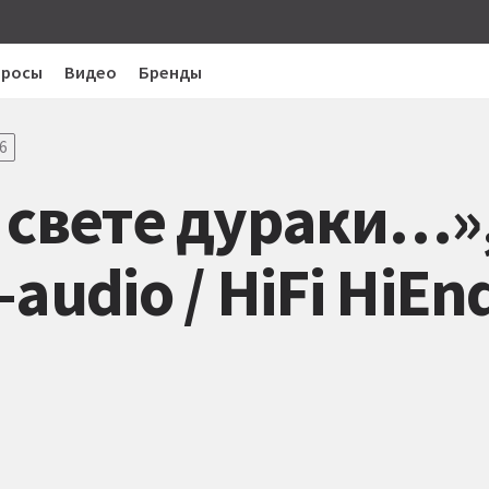
просы
Видео
Бренды
6
 свете дураки…»
udio / HiFi HiEnd