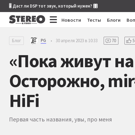
🎚 Даст ли DSP тот звук, который нужен? 🎛
Новости
Тесты
Блоги
Во
PG
Блог
•
30 апреля 2023 в 10:33
70
5
«Пока живут на
Осторожно, mir-a
HiFi
Первая часть названия, увы, про меня