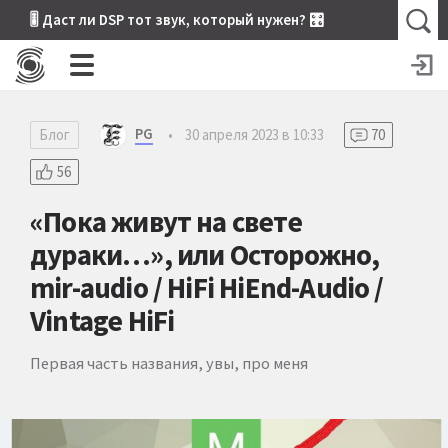
🎚 Даст ли DSP тот звук, который нужен? 🎛
PG
Блог
•
30 апреля 2023 в 10:33
70
56
«Пока живут на свете
дураки…», или Осторожно,
mir-audio / HiFi HiEnd-Audio /
Vintage HiFi
Первая часть названия, увы, про меня