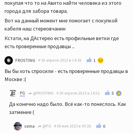
покупая что то на Авито найти человека из этого
города для забора товара.
Вот на данный момент мне помогает с покупкой
кабеля наш стереовчанин
Кстати, на ДАстерео есть профильные ветки где
есть проверенные продавцы ..
1
FROSTING
30 апреля 2023 в 14:38
Вы бы хоть спросили - есть проверенные продавцы в
Москве :(
PG
5
@FROSTING
30 апреля 2023 в 14:52
Да конечно надо было. Всё как-то понеслось. Как
затмение (
0
sema
@PG
08 мая 2023 в 09:28