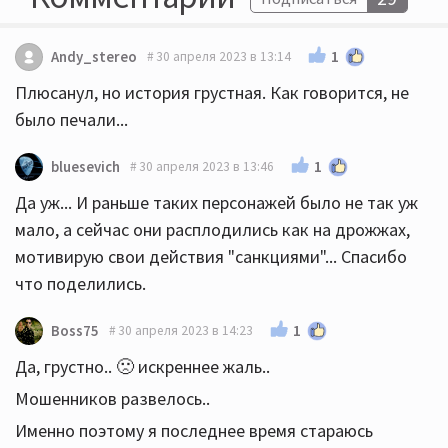
1
Andy_stereo
30 апреля 2023 в 13:14
Плюсанул, но история грустная. Как говорится, не
было печали...
1
bluesevich
30 апреля 2023 в 13:46
Да уж... И раньше таких персонажей было не так уж
мало, а сейчас они расплодились как на дрожжах,
мотивирую свои действия "санкциями"... Спасибо
что поделились.
1
Boss75
30 апреля 2023 в 14:23
Да, грустно.. 🙁 искреннее жаль..
Мошенников развелось..
Именно поэтому я последнее время стараюсь