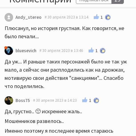
1
Andy_stereo
30 апреля 2023 в 13:14
Плюсанул, но история грустная. Как говорится, не
было печали...
1
bluesevich
30 апреля 2023 в 13:46
Да уж... И раньше таких персонажей было не так уж
мало, а сейчас они расплодились как на дрожжах,
мотивирую свои действия "санкциями"... Спасибо
что поделились.
1
Boss75
30 апреля 2023 в 14:23
Да, грустно.. 🙁 искреннее жаль..
Мошенников развелось..
Именно поэтому я последнее время стараюсь