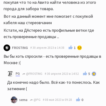
покупая что то на Авито найти человека из этого
города для забора товара.
Вот на данный момент мне помогает с покупкой
кабеля наш стереовчанин
Кстати, на ДАстерео есть профильные ветки где
есть проверенные продавцы ..
1
FROSTING
30 апреля 2023 в 14:38
Вы бы хоть спросили - есть проверенные продавцы в
Москве :(
PG
5
@FROSTING
30 апреля 2023 в 14:52
Да конечно надо было. Всё как-то понеслось. Как
затмение (
0
sema
@PG
08 мая 2023 в 09:28