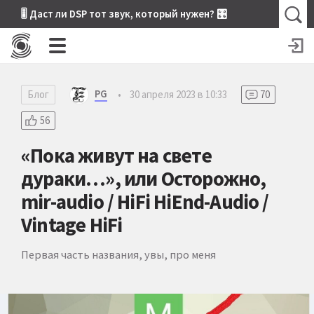
🎚 Даст ли DSP тот звук, который нужен? 🎛
PG
Блог
•
30 апреля 2023 в 10:33
70
56
«Пока живут на свете
дураки…», или Осторожно,
mir-audio / HiFi HiEnd-Audio /
Vintage HiFi
Первая часть названия, увы, про меня