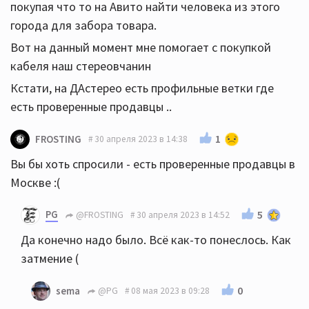
покупая что то на Авито найти человека из этого
города для забора товара.
Вот на данный момент мне помогает с покупкой
кабеля наш стереовчанин
Кстати, на ДАстерео есть профильные ветки где
есть проверенные продавцы ..
1
FROSTING
30 апреля 2023 в 14:38
Вы бы хоть спросили - есть проверенные продавцы в
Москве :(
PG
5
@FROSTING
30 апреля 2023 в 14:52
Да конечно надо было. Всё как-то понеслось. Как
затмение (
0
sema
@PG
08 мая 2023 в 09:28