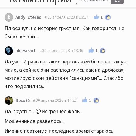
1
Andy_stereo
30 апреля 2023 в 13:14
Плюсанул, но история грустная. Как говорится, не
было печали...
1
bluesevich
30 апреля 2023 в 13:46
Да уж... И раньше таких персонажей было не так уж
мало, а сейчас они расплодились как на дрожжах,
мотивирую свои действия "санкциями"... Спасибо
что поделились.
1
Boss75
30 апреля 2023 в 14:23
Да, грустно.. 🙁 искреннее жаль..
Мошенников развелось..
Именно поэтому я последнее время стараюсь