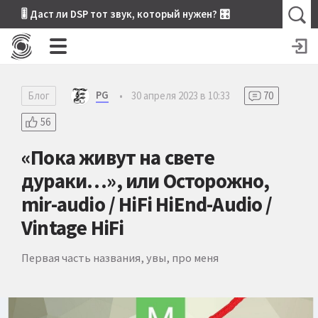
🎚 Даст ли DSP тот звук, который нужен? 🎛
PG
Блог
•
30 апреля 2023 в 10:33
70
56
«Пока живут на свете
дураки…», или Осторожно,
mir-audio / HiFi HiEnd-Audio /
Vintage HiFi
Первая часть названия, увы, про меня