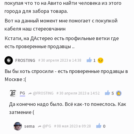
покупая что то на Авито найти человека из этого
города для забора товара.
Вот на данный момент мне помогает с покупкой
кабеля наш стереовчанин
Кстати, на ДАстерео есть профильные ветки где
есть проверенные продавцы ..
1
FROSTING
30 апреля 2023 в 14:38
Вы бы хоть спросили - есть проверенные продавцы в
Москве :(
PG
5
@FROSTING
30 апреля 2023 в 14:52
Да конечно надо было. Всё как-то понеслось. Как
затмение (
0
sema
@PG
08 мая 2023 в 09:28