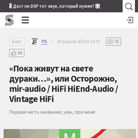
🎚 Даст ли DSP тот звук, который нужен? 🎛
PG
Блог
•
30 апреля 2023 в 10:33
70
56
«Пока живут на свете
дураки…», или Осторожно,
mir-audio / HiFi HiEnd-Audio /
Vintage HiFi
Первая часть названия, увы, про меня