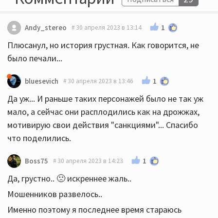
1
Andy_stereo
30 апреля 2023 в 13:14
Плюсанул, но история грустная. Как говорится, не
было печали...
1
bluesevich
30 апреля 2023 в 13:46
Да уж... И раньше таких персонажей было не так уж
мало, а сейчас они расплодились как на дрожжах,
мотивирую свои действия "санкциями"... Спасибо
что поделились.
1
Boss75
30 апреля 2023 в 14:23
Да, грустно.. 🙁 искреннее жаль..
Мошенников развелось..
Именно поэтому я последнее время стараюсь