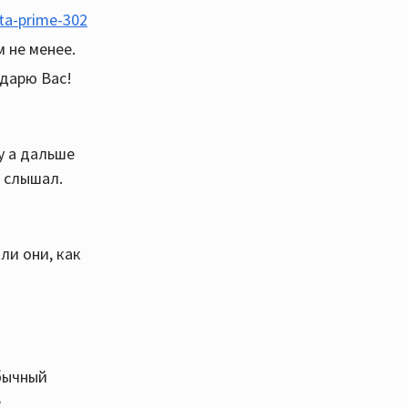
cta-prime-302
м не менее.
одарю Вас!
у а дальше
е слышал.
ли они, как
обычный
е