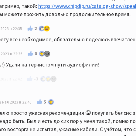
пример, такой:
https://www.chipdip.ru/catalog-show/spea
м Вы можете прожить довольно продолжительное время.
2
 2023 в 22:35
рету все необходимое, обязательно поделюсь впечатле
0
 2023 в 22:36
!) Удачи на тернистом пути аудиофилии!
-3
2023 в 22:42
 магазин- возможно сейчас более опытные товарищи по
5
2 мая 2023 в 22:46
слушайте разные мнения. А потом очень желательно по
елю просто ужасная рекомендация 🤮 покупать белсис з
и желательно со своим или аналогичным аппаратом). Раз
 надо быть. Был и есть до сих пор у меня такой, помню по
г именно Heco Вам не зайдёт. Я перед приобретением с
го восторга не испытал, ужасные кабели. С учётом, что 
в, пока не сделал выбор. Не торопитесь.