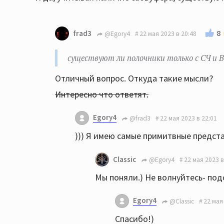
8
frad3
@Egory4
22 мая 2023 в 20:48
существуют ли полочники только с СЧ и
Отличный вопрос. Откуда такие мысли?
Интересно что ответят.
Egory4
@frad3
22 мая 2023 в 22:01
))) Я имею самые примитвные предста
Classic
@Egory4
22 мая 2023 в
Мы поняли.) Не волнуйтесь- под
Egory4
@Classic
22 мая
Спасибо!)