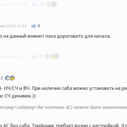
-10
мая 2023 в 21:49
и новые Dali Oberon 3 немногим дороже этих Хеко. Цве
0
мая 2023 в 21:54
о на данный момент пока дороговато для начала.
-5
мая 2023 в 23:30
тдам за сколько брал - за 34. Смотрите. Колонки работал
32
метрах будет в самый раз и лучше этих Хеко, да и стар
)- НЧ/СЧ и ВЧ. При наличии саба можно установить на р
с СЧ динамик.))
ресивер+сабвувер+две полочные АС) может быть лаконичным
 АС без саба. Трифоник требует возни с настройкой. Д