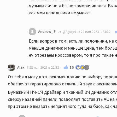
музыки лично я бы не заморачивался. Быва
как мои напольники не умеют!
Andrew_E
@Egory4
22 мая 2023 в 23:02
Если вопрос в том, есть ли полочники, не
меньше динамик и меньше цена, тем больше
нч отрезаны кроссовером, то я про такие 
16
Alex
22 мая 2023 в 22:52
От себя я могу дать рекомендацию по выбору полочн
обеспечат гарантировано отличный звук с ресивера
Бумажный НЧ-СЧ драйвер и тканный ВЧ динамик отл
сверху назадней панели позволяет поставить АС на
при этом не вызвать неприятного гула на басе, как