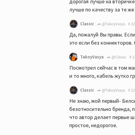
дорогая лучше на вторичке
лучше по качеству за те же
Classic
@TakoyVasya
22
Да, пожалуй Вы правы. Если
это если без коннекторов.
TakoyVasya
@Classic
2
Посмотрел сейчас в том маг
и то много, кабель жутко г
Classic
@TakoyVasya
22
Не знаю, мой первый- Белси
безотносительно бренда, пр
что автор делает первые ша
простое, недорогое.