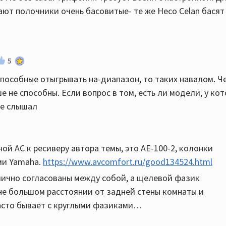
ют полочники очень басовитые- те же Heco Celan басят 
5
 способные отыгрывать на-диапазон, то таких навалом. Ч
 не способны. Если вопрос в том, есть ли модели, у ко
не слышал
ой АС к ресиверу автора темы, это AE-100-2, колонки
ми Yamaha.
https://www.avcomfort.ru/good134524.html
ично согласованы между собой, а щелевой фазик
 не большом расстоянии от задней стены комнаты и
 часто бывает с круглыми фазиками…