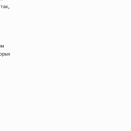
так,
ем
торых