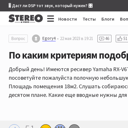
🎚 Даст ли DSP тот звук, который нужен? 🎛
Новости
Тесты
Блоги
Во
Egory4
Вопрос
22 мая 2023 в 19:21
46
51
По каким критериям подоб
Добрый день! Имеются ресивер Yamaha RX-V67
посоветуйте пожалуйста полочную небольшую
Площадь помещения 18м2. Слушать собираюс
десятом плане. Какие еще вводные нужны для