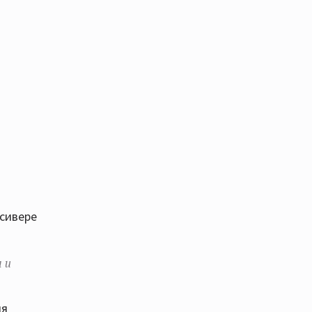
т
и 3 месяца,
шей Авроры
есивере
 и
ля