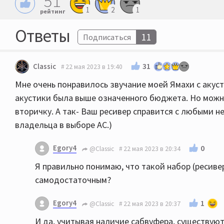
51
1
2
1
рейтинг
Ответы
11
Подписаться
31
Classic
22 мая 2023 в 19:40
Мне очень понравилось звучание моей Ямахи с акуст
акустики была выше означенного бюджета. Но можн
вторичку. А так- Ваш ресивер справится с любыми 
владельца в выборе АС.)
Egory4
0
@Classic
22 мая 2023 в 20:34
Я правильно понимаю, что такой набор (ресив
самодостаточным?
Egory4
1
@Classic
22 мая 2023 в 20:37
И да, учитывая наличие сабвуфера, существую