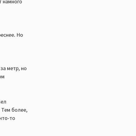
т намного
реснее. Но
за метр, но
ом
вел
 Тем более,
 что-то