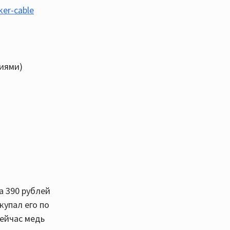
ker-cable
ниями)
дскажут ещё
слушайте
а 390 рублей
ные АС
купал его по
воих колонок
сейчас медь