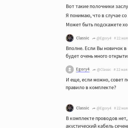
Вот такие полочники засл
Я понимаю, что в случае со
Может быть подскажете хот
Classic
@Egory4
22 мая
Вполне. Если Вы новичок в 
будет очень много открытий
Egory4
@Classic
22 мая
И еще, если можно, совет 
правило в комплекте?
Classic
@Egory4
22 мая
В комплекте проводов нет,
акустический кабель сечен