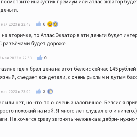
 посмотрите инакустик премиум или атлас экватор буде
 деньги.
6
 мая 2023 в 22:49
 на вторичке, то Атлас Экватор в эти деньги будет инте
 С разъёмами будет дороже.
0
2 мая 2023 в 22:53
азине где я брал цена на этот белсис сейчас 145 рублей 
рязный, съедает все детали, с очень рыхлым и дутым бас
2
 мая 2023 в 23:02
с или нет, но что-то о-очень аналогичное. Белсис я при
осто похожий на мой. Я много лет слушал его и ничего.)
ги. Не хочется сразу загонять человека в дебри- нужно