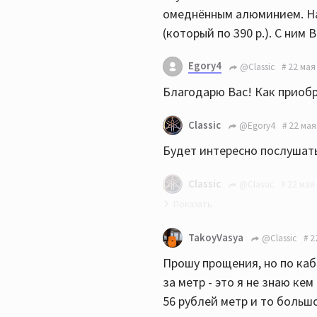
омеднённым алюминием. На
(который по 390 р.). С ни
Egory4
@Classic
22 мая
Благодарю Вас! Как приоб
Classic
@Egory4
22 мая
Будет интересно послушать
Classic
@Classic
22 мая 
И да- не спешите бежать в
TakoyVasya
@Classic
2
что-нибудь интересное. По
Прошу прощения, но по каб
акустику перед покупкой (
за метр - это я не знаю кем
имеют разный почерк, вдру
56 рублей метр и то большо
слушал разных претенденто