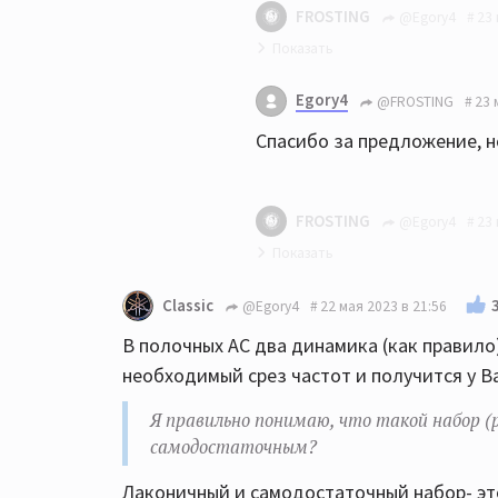
FROSTING
@Egory4
23 
Могу предложить фактическ
Egory4
@FROSTING
23 
брашированный дуб
Спасибо за предложение, н
FROSTING
@Egory4
23 
У вас вилка 20-30 тыс., я о
Classic
@Egory4
22 мая 2023 в 21:56
состояние идеальное. В 18 
В полочных АС два динамика (как правило
тоже.
необходимый срез частот и получится у Ва
Я правильно понимаю, что такой набор (
самодостаточным?
Лаконичный и самодостаточный набор- это