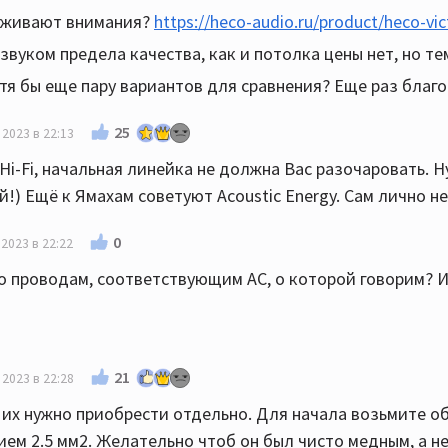
уживают внимания?
https://heco-audio.ru/product/heco-vi
 звуком предела качества, как и потолка цены нет, но те
я бы еще пару вариантов для сравнения? Еще раз благ
25
 2023 в 22:13
Hi-Fi, начальная линейка не должна Вас разочаровать. Н
!) Ещё к Ямахам советуют Acoustic Energy. Сам лично н
0
 2023 в 22:22
по проводам, соответствующим АС, о которой говорим? И
21
 2023 в 22:28
 их нужно приобрести отдельно. Для начала возьмите 
ием 2.5 мм2. Желательно чтоб он был чисто медным, а н