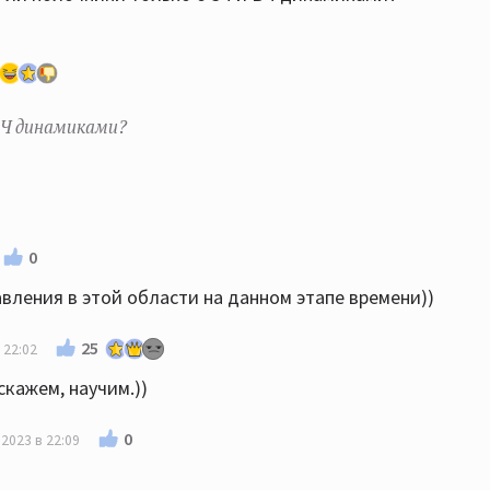
 ВЧ динамиками?
0
вления в этой области на данном этапе времени))
25
 22:02
скажем, научим.))
0
 2023 в 22:09