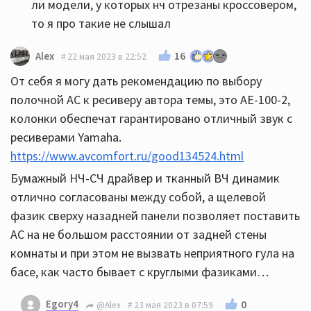
ли модели, у которых нч отрезаны кроссовером,
то я про такие не слышал
16
Alex
22 мая 2023 в 22:52
От себя я могу дать рекомендацию по выбору
полочной АС к ресиверу автора темы, это AE-100-2,
колонки обеспечат гарантировано отличный звук с
ресиверами Yamaha.
https://www.avcomfort.ru/good134524.html
Бумажный НЧ-СЧ драйвер и тканный ВЧ динамик
отлично согласованы между собой, а щелевой
фазик сверху назадней панели позволяет поставить
АС на не большом расстоянии от задней стены
комнаты и при этом не вызвать неприятного гула на
басе, как часто бывает с круглыми фазиками…
Egory4
0
@Alex
23 мая 2023 в 07:59