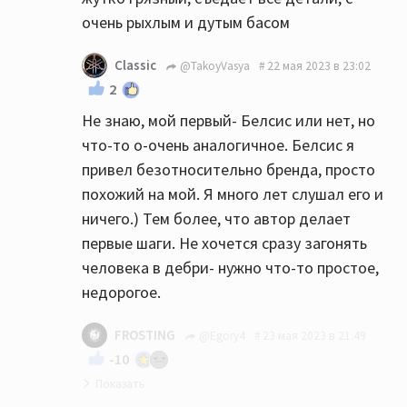
очень рыхлым и дутым басом
Classic
@TakoyVasya
22 мая 2023 в 23:02
2
Не знаю, мой первый- Белсис или нет, но
что-то о-очень аналогичное. Белсис я
привел безотносительно бренда, просто
похожий на мой. Я много лет слушал его и
ничего.) Тем более, что автор делает
первые шаги. Не хочется сразу загонять
человека в дебри- нужно что-то простое,
недорогое.
FROSTING
@Egory4
23 мая 2023 в 21:49
-10