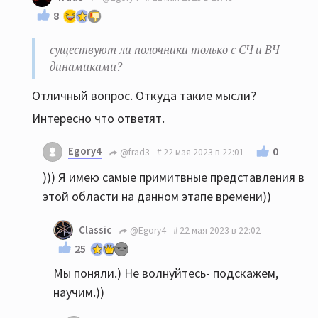
8
существуют ли полочники только с СЧ и ВЧ
динамиками?
Отличный вопрос. Откуда такие мысли?
Интересно что ответят.
Egory4
0
@frad3
22 мая 2023 в 22:01
))) Я имею самые примитвные представления в
этой области на данном этапе времени))
Classic
@Egory4
22 мая 2023 в 22:02
25
Мы поняли.) Не волнуйтесь- подскажем,
научим.))