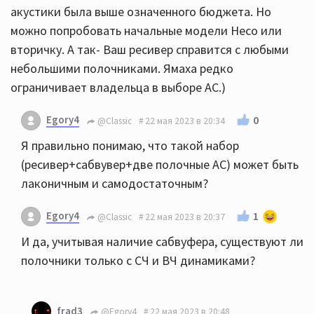
акустики была выше означенного бюджета. Но
можно попробовать начальные модели Heco или
вторичку. А так- Ваш ресивер справится с любыми
небольшими полочниками. Ямаха редко
ограничивает владельца в выборе АС.)
Egory4
0
@Classic
22 мая 2023 в 20:34
Я правильно понимаю, что такой набор
(ресивер+сабвувер+две полочные АС) может быть
лаконичным и самодостаточным?
Egory4
1
@Classic
22 мая 2023 в 20:37
И да, учитывая наличие сабвуфера, существуют ли
полочники только с СЧ и ВЧ динамиками?
frad3
@Egory4
22 мая 2023 в 20:48