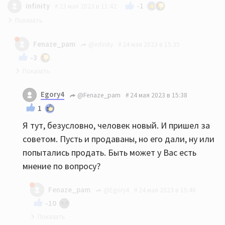
-1
infinity
23 мая 2023 в 11:42
за 20-30 можно брать что угодно, хуже не станет
Fenaze_pam
@infinity
24 мая 2023 в 15:35
-3
Тут религия,не поймут
Egory4
@Fenaze_pam
24 мая 2023 в 15:38
1
Я тут, безусловно, человек новый. И пришел за
советом. Пусть и продаваны, но его дали, ну или
попытались продать. Быть может у Вас есть
мнение по вопросу?
Fenaze_pam
@Egory4
24 мая 2023 в 15:48
-10