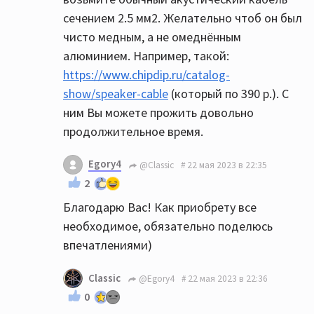
сечением 2.5 мм2. Желательно чтоб он был
чисто медным, а не омеднённым
алюминием. Например, такой:
https://www.chipdip.ru/catalog-
show/speaker-cable
(который по 390 р.). С
ним Вы можете прожить довольно
продолжительное время.
Egory4
@Classic
22 мая 2023 в 22:35
2
Благодарю Вас! Как приобрету все
необходимое, обязательно поделюсь
впечатлениями)
Classic
@Egory4
22 мая 2023 в 22:36
0