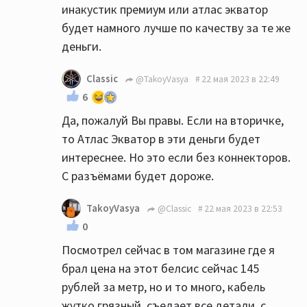
инакустик премиум или атлас экватор
выбор. Не торопитесь.
будет намного лучше по качеству за те же
деньги.
Classic
@TakoyVasya
22 мая 2023 в 22:49
6
Да, пожалуй Вы правы. Если на вторичке,
то Атлас Экватор в эти деньги будет
интереснее. Но это если без коннекторов.
С разъёмами будет дороже.
TakoyVasya
@Classic
22 мая 2023 в 22:53
0
Посмотрел сейчас в том магазине где я
брал цена на этот белсис сейчас 145
рублей за метр, но и то много, кабель
жутко грязный, съедает все детали, с