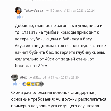
TakoyVasya
@Classic
23 мая 2023 в 22:24
0
Добавлю, главное не загонять в углы, ниши и
тд. Ставить на тумбы и комоды приводит к
потере глубины сцены и бубнежу в басу.
Акустика не должна стоять вплотную к стенке
начнёт бубнить бас, потеряете глубину сцены,
желательно от 40см от задней стены, от
боковых от 80см
Alex
@Egory4
23 мая 2023 в 23:29
5
Схема расположения колонок стандартная,
основные требования: АС должны располагаться
примерно на уровне уха сидящего слушателя