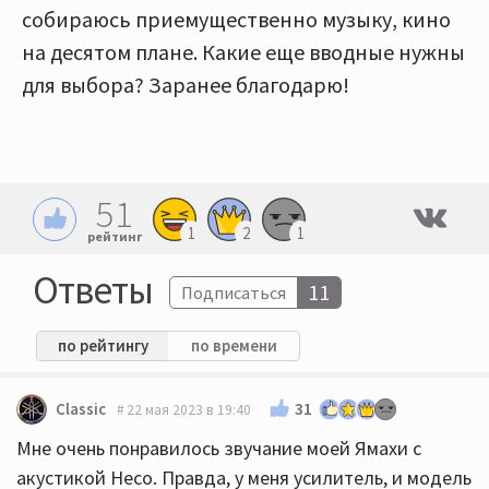
собираюсь приемущественно музыку, кино
на десятом плане. Какие еще вводные нужны
для выбора? Заранее благодарю!
51
1
2
1
рейтинг
Ответы
11
Подписаться
по рейтингу
по времени
31
Classic
22 мая 2023 в 19:40
Мне очень понравилось звучание моей Ямахи с
акустикой Heco. Правда, у меня усилитель, и модель