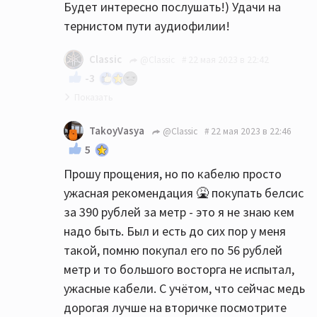
Будет интересно послушать!) Удачи на
тернистом пути аудиофилии!
Classic
@Classic
22 мая 2023 в 22:42
-3
И да- не спешите бежать в магазин-
TakoyVasya
@Classic
22 мая 2023 в 22:46
возможно сейчас более опытные
5
товарищи подскажут ещё что-нибудь
Прошу прощения, но по кабелю просто
интересное. Послушайте разные мнения. А
ужасная рекомендация 🤮 покупать белсис
потом очень желательно послушайте
за 390 рублей за метр - это я не знаю кем
акустику перед покупкой (и желательно со
надо быть. Был и есть до сих пор у меня
своим или аналогичным аппаратом).
такой, помню покупал его по 56 рублей
Разные АС имеют разный почерк, вдруг
метр и то большого восторга не испытал,
именно Heco Вам не зайдёт. Я перед
ужасные кабели. С учётом, что сейчас медь
приобретением своих колонок слушал
дорогая лучше на вторичке посмотрите
разных претендентов, пока не сделал