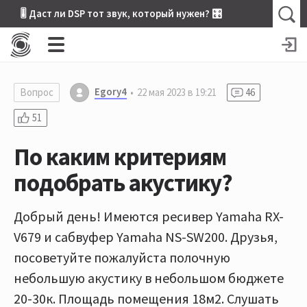
🎚 Даст ли DSP тот звук, который нужен? 🎛
Egory4
Вопрос
22 мая 2023 в 19:21
46
51
По каким критериям
подобрать акустику?
Добрый день! Имеются ресивер Yamaha RX-
V679 и сабвуфер Yamaha NS-SW200. Друзья,
посоветуйте пожалуйста полочную
небольшую акустику в небольшом бюджете
20-30к. Площадь помещения 18м2. Слушать