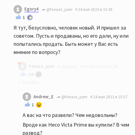
Тут религия,не поймут
Egory4
@Fenaze_pam
24 мая 2023 в 15:38
1
Я тут, безусловно, человек новый. И пришел за
советом. Пусть и продаваны, но его дали, ну или
попытались продать. Быть может у Вас есть
мнение по вопросу?
Fenaze_pam
@Egory4
24 мая 2023 в 15:48
-10
За некоторое время пребывания тут на форуме
Andrew_E
@Fenaze_pam
24 мая 2023 в 15:57
я понял,не надо ходить на форумы,вас
1
разведут,удачи!
А вас на что развели? Чем недовольны?
Вроде как Heco Victa Prime вы купили? В чем
развод?