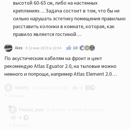
высотой 60-65 см, либо на настенных
креплениях… Задача состоит в том, что бы не
сильно нарушать эстетику помещения правильно
расставить колонки в комнате, которая, как
правило является гостиной…
10
Alex
22 мая 2023 в 23:04
По акустическим кабелям на фронт и цент
рекомендую Atlas Eguator 2.0, на тыловые можно
немного и попроще, например Atlas Element 2.0…
-1
infinity
23 мая 2023 в 11:42
за 20-30 можно брать что угодно, хуже не станет
Fenaze_pam
@infinity
24 мая 2023 в 15:35
-3