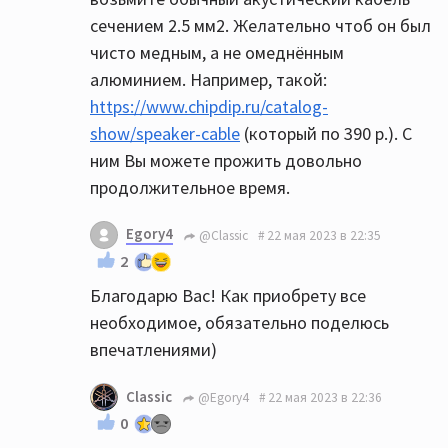
сечением 2.5 мм2. Желательно чтоб он был
чисто медным, а не омеднённым
алюминием. Например, такой:
https://www.chipdip.ru/catalog-
show/speaker-cable
(который по 390 р.). С
ним Вы можете прожить довольно
продолжительное время.
Egory4
@Classic
22 мая 2023 в 22:35
2
Благодарю Вас! Как приобрету все
необходимое, обязательно поделюсь
впечатлениями)
Classic
@Egory4
22 мая 2023 в 22:36
0