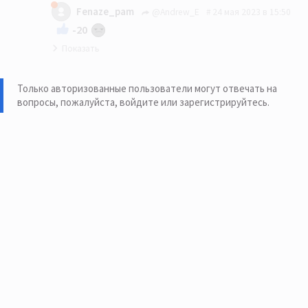
ихнем
Fenaze_pam
@Andrew_E
24 мая 2023 в 15:50
Имбецылы на лицо…
-20
Правду тут не любят!
Только авторизованные пользователи могут отвечать на
вопросы, пожалуйста,
войдите или зарегистрируйтесь
.