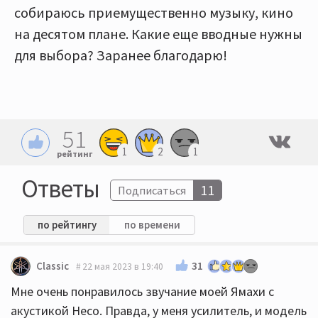
собираюсь приемущественно музыку, кино
на десятом плане. Какие еще вводные нужны
для выбора? Заранее благодарю!
51
1
2
1
рейтинг
Ответы
11
Подписаться
по рейтингу
по времени
31
Classic
22 мая 2023 в 19:40
Мне очень понравилось звучание моей Ямахи с
акустикой Heco. Правда, у меня усилитель, и модель