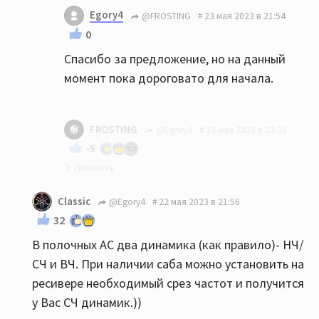
Могу предложить фактически новые Dali
Egory4
@FROSTING
23 мая 2023 в 21:54
Oberon 3 немногим дороже этих Хеко. Цвет
0
брашированный дуб
Спасибо за предложение, но на данный
момент пока дороговато для начала.
FROSTING
@Egory4
23 мая 2023 в 23:30
-5
У вас вилка 20-30 тыс., я отдам за сколько
Classic
@Egory4
22 мая 2023 в 21:56
брал - за 34. Смотрите. Колонки работали
32
3 месяца, состояние идеальное. В 18
В полочных АС два динамика (как правило)- НЧ/
метрах будет в самый раз и лучше этих
СЧ и ВЧ. При наличии саба можно установить на
Хеко, да и старшей Авроры тоже.
ресивере необходимый срез частот и получится
у Вас СЧ динамик.))