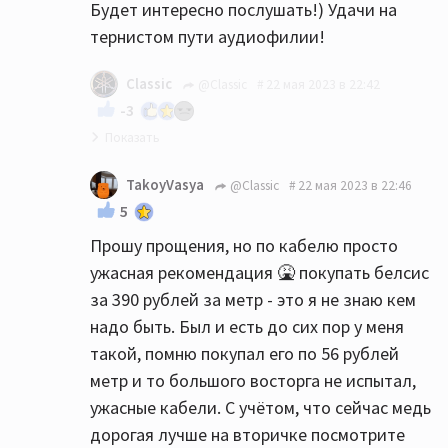
Будет интересно послушать!) Удачи на
тернистом пути аудиофилии!
Classic
@Classic
22 мая 2023 в 22:42
-3
И да- не спешите бежать в магазин-
TakoyVasya
@Classic
22 мая 2023 в 22:46
возможно сейчас более опытные
5
товарищи подскажут ещё что-нибудь
Прошу прощения, но по кабелю просто
интересное. Послушайте разные мнения. А
ужасная рекомендация 🤮 покупать белсис
потом очень желательно послушайте
за 390 рублей за метр - это я не знаю кем
акустику перед покупкой (и желательно со
надо быть. Был и есть до сих пор у меня
своим или аналогичным аппаратом).
такой, помню покупал его по 56 рублей
Разные АС имеют разный почерк, вдруг
метр и то большого восторга не испытал,
именно Heco Вам не зайдёт. Я перед
ужасные кабели. С учётом, что сейчас медь
приобретением своих колонок слушал
дорогая лучше на вторичке посмотрите
разных претендентов, пока не сделал