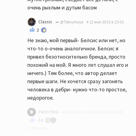
очень рыхлым и дутым басом
Classic
@TakoyVasya
22 мая 2023 в 23:02
2
Не знаю, мой первый- Белсис или нет, но
что-то о-очень аналогичное. Белсис я
привел безотносительно бренда, просто
похожий на мой. Я много лет слушал его и
ничего.) Тем более, что автор делает
первые шаги. Не хочется сразу загонять
человека в дебри- нужно что-то простое,
недорогое.
FROSTING
@Egory4
23 мая 2023 в 21:49
-10