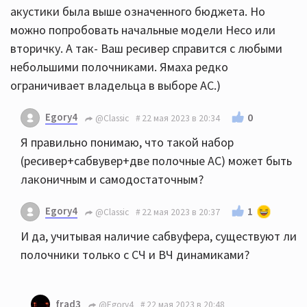
акустики была выше означенного бюджета. Но
можно попробовать начальные модели Heco или
вторичку. А так- Ваш ресивер справится с любыми
небольшими полочниками. Ямаха редко
ограничивает владельца в выборе АС.)
Egory4
0
@Classic
22 мая 2023 в 20:34
Я правильно понимаю, что такой набор
(ресивер+сабвувер+две полочные АС) может быть
лаконичным и самодостаточным?
Egory4
1
@Classic
22 мая 2023 в 20:37
И да, учитывая наличие сабвуфера, существуют ли
полочники только с СЧ и ВЧ динамиками?
frad3
@Egory4
22 мая 2023 в 20:48