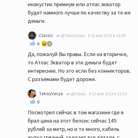
инакустик премиум или атлас экватор
выбор. Не торопитесь.
будет намного лучше по качеству за те же
деньги.
Classic
@TakoyVasya
22 мая 2023 в 22:49
6
Да, пожалуй Вы правы. Если на вторичке,
то Атлас Экватор в эти деньги будет
интереснее. Но это если без коннекторов.
С разъёмами будет дороже.
TakoyVasya
@Classic
22 мая 2023 в 22:53
0
Посмотрел сейчас в том магазине где я
брал цена на этот белсис сейчас 145
рублей за метр, но и то много, кабель
жутко грязный, съедает все детали, с