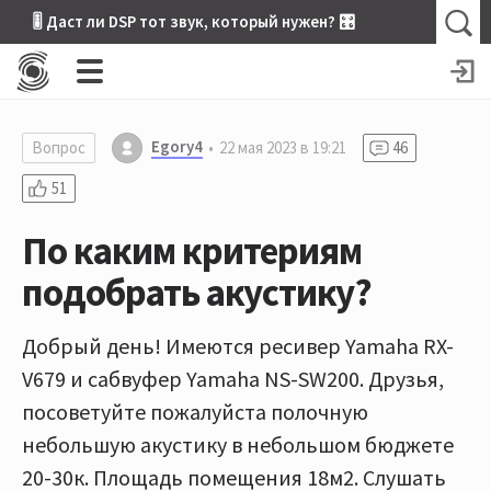
🎚 Даст ли DSP тот звук, который нужен? 🎛
Egory4
Вопрос
22 мая 2023 в 19:21
46
51
По каким критериям
подобрать акустику?
Добрый день! Имеются ресивер Yamaha RX-
V679 и сабвуфер Yamaha NS-SW200. Друзья,
посоветуйте пожалуйста полочную
небольшую акустику в небольшом бюджете
20-30к. Площадь помещения 18м2. Слушать