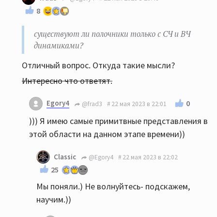
8
существуют ли полочники только с СЧ и ВЧ
динамиками?
Отличный вопрос. Откуда такие мысли?
Интересно что ответят.
Egory4
0
@frad3
22 мая 2023 в 22:01
))) Я имею самые примитвные представления в
этой области на данном этапе времени))
Classic
@Egory4
22 мая 2023 в 22:02
25
Мы поняли.) Не волнуйтесь- подскажем,
научим.))