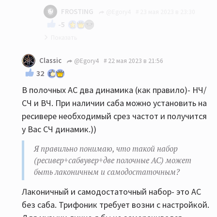
FROSTING
@Egory4
23 мая 2023 в 23:30
-5
У вас вилка 20-30 тыс., я отдам за сколько
Classic
@Egory4
22 мая 2023 в 21:56
брал - за 34. Смотрите. Колонки работали
32
3 месяца, состояние идеальное. В 18
В полочных АС два динамика (как правило)- НЧ/
метрах будет в самый раз и лучше этих
СЧ и ВЧ. При наличии саба можно установить на
Хеко, да и старшей Авроры тоже.
ресивере необходимый срез частот и получится
у Вас СЧ динамик.))
Я правильно понимаю, что такой набор
(ресивер+сабвувер+две полочные АС) может
быть лаконичным и самодостаточным?
Лаконичный и самодостаточный набор- это АС
без саба. Трифоник требует возни с настройкой.