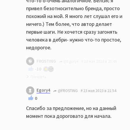
что-то о-очень аналогичное. Белсис я
привел безотносительно бренда, просто
похожий на мой. Я много лет слушал его и
ничего.) Тем более, что автор делает
первые шаги. Не хочется сразу загонять
человека в дебри- нужно что-то простое,
недорогое.
FROSTING
@Egory4
23 мая 2023 в 21:49
-10
Могу предложить фактически новые Dali
Egory4
@FROSTING
23 мая 2023 в 21:54
Oberon 3 немногим дороже этих Хеко. Цвет
0
брашированный дуб
Спасибо за предложение, но на данный
момент пока дороговато для начала.