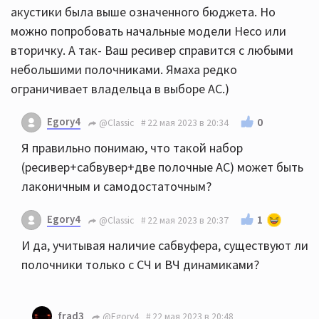
акустики была выше означенного бюджета. Но
можно попробовать начальные модели Heco или
вторичку. А так- Ваш ресивер справится с любыми
небольшими полочниками. Ямаха редко
ограничивает владельца в выборе АС.)
Egory4
0
@Classic
22 мая 2023 в 20:34
Я правильно понимаю, что такой набор
(ресивер+сабвувер+две полочные АС) может быть
лаконичным и самодостаточным?
Egory4
1
@Classic
22 мая 2023 в 20:37
И да, учитывая наличие сабвуфера, существуют ли
полочники только с СЧ и ВЧ динамиками?
frad3
@Egory4
22 мая 2023 в 20:48