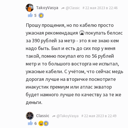
И да- не спешите бежать в магазин-
TakoyVasya
@Classic
22 мая 2023 в 22:46
возможно сейчас более опытные
5
товарищи подскажут ещё что-нибудь
Прошу прощения, но по кабелю просто
интересное. Послушайте разные мнения. А
ужасная рекомендация 🤮 покупать белсис
потом очень желательно послушайте
за 390 рублей за метр - это я не знаю кем
акустику перед покупкой (и желательно со
надо быть. Был и есть до сих пор у меня
своим или аналогичным аппаратом).
такой, помню покупал его по 56 рублей
Разные АС имеют разный почерк, вдруг
метр и то большого восторга не испытал,
именно Heco Вам не зайдёт. Я перед
ужасные кабели. С учётом, что сейчас медь
приобретением своих колонок слушал
дорогая лучше на вторичке посмотрите
разных претендентов, пока не сделал
инакустик премиум или атлас экватор
выбор. Не торопитесь.
будет намного лучше по качеству за те же
деньги.
Classic
@TakoyVasya
22 мая 2023 в 22:49
6