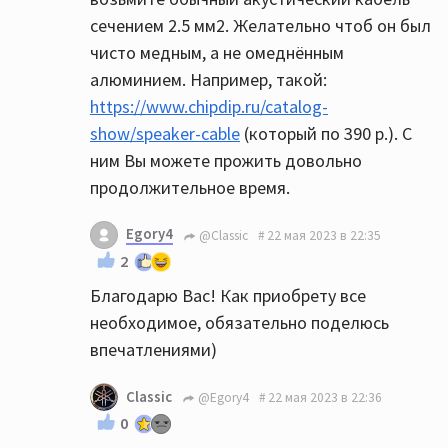
сечением 2.5 мм2. Желательно чтоб он был
чисто медным, а не омеднённым
алюминием. Например, такой:
https://www.chipdip.ru/catalog-
show/speaker-cable
(который по 390 р.). С
ним Вы можете прожить довольно
продолжительное время.
Egory4
@Classic
22 мая 2023 в 22:35
2
Благодарю Вас! Как приобрету все
необходимое, обязательно поделюсь
впечатлениями)
Classic
@Egory4
22 мая 2023 в 22:36
0