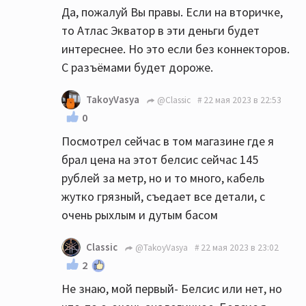
Да, пожалуй Вы правы. Если на вторичке,
то Атлас Экватор в эти деньги будет
интереснее. Но это если без коннекторов.
С разъёмами будет дороже.
TakoyVasya
@Classic
22 мая 2023 в 22:53
0
Посмотрел сейчас в том магазине где я
брал цена на этот белсис сейчас 145
рублей за метр, но и то много, кабель
жутко грязный, съедает все детали, с
очень рыхлым и дутым басом
Classic
@TakoyVasya
22 мая 2023 в 23:02
2
Не знаю, мой первый- Белсис или нет, но