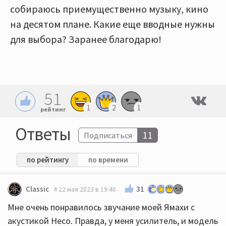
собираюсь приемущественно музыку, кино
на десятом плане. Какие еще вводные нужны
для выбора? Заранее благодарю!
51
1
2
1
рейтинг
Ответы
11
Подписаться
по рейтингу
по времени
31
Classic
22 мая 2023 в 19:40
Мне очень понравилось звучание моей Ямахи с
акустикой Heco. Правда, у меня усилитель, и модель