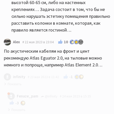
высотой 60-65 см, либо на настенных
креплениях… Задача состоит в том, что бы не
сильно нарушать эстетику помещения правильно
расставить колонки в комнате, которая, как
правило является гостиной…
10
Alex
22 мая 2023 в 23:04
По акустическим кабелям на фронт и цент
рекомендую Atlas Eguator 2.0, на тыловые можно
немного и попроще, например Atlas Element 2.0…
-1
infinity
23 мая 2023 в 11:42
за 20-30 можно брать что угодно, хуже не станет
Fenaze_pam
@infinity
24 мая 2023 в 15:35
-3