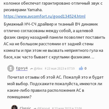
колонки обеспечат гарантировано отличный звук с
ресиверами Yamaha.
https://www.avcomfort.ru/good134524.html
Бумажный НЧ-СЧ драйвер и тканный ВЧ динамик
отлично согласованы между собой, а щелевой
фазик сверху назадней панели позволяет поставить
АС на не большом расстоянии от задней стены
комнаты и при этом не вызвать неприятного гула на
басе, как часто бывает с круглыми фазиками…
Egory4
0
@Alex
23 мая 2023 в 07:59
Почитал отзывы об этой АС. Пожалуй это и будет
мой выбор. Подскажите пожалуйста, имеются ли
какие-либо правила расположения АС в
помещении?
Classic
@Egory4
23 мая 2023 в 22:06