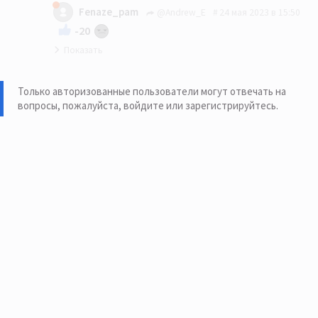
ихнем
Fenaze_pam
@Andrew_E
24 мая 2023 в 15:50
Имбецылы на лицо…
-20
Правду тут не любят!
Только авторизованные пользователи могут отвечать на
вопросы, пожалуйста,
войдите или зарегистрируйтесь
.