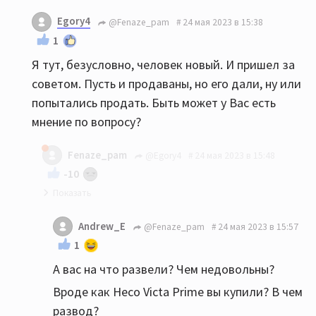
Тут религия,не поймут
Egory4
@Fenaze_pam
24 мая 2023 в 15:38
1
Я тут, безусловно, человек новый. И пришел за
советом. Пусть и продаваны, но его дали, ну или
попытались продать. Быть может у Вас есть
мнение по вопросу?
Fenaze_pam
@Egory4
24 мая 2023 в 15:48
-10
За некоторое время пребывания тут на форуме
Andrew_E
@Fenaze_pam
24 мая 2023 в 15:57
я понял,не надо ходить на форумы,вас
1
разведут,удачи!
А вас на что развели? Чем недовольны?
Вроде как Heco Victa Prime вы купили? В чем
развод?