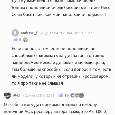
Для музыки лично я бы не заморачивался.
Бывают полочники очень басовитые- те же Heco
Celan басят так, как мои напольники не умеют!
Andrew_E
@Egory4
22 мая 2023 в 23:02
5
Если вопрос в том, есть ли полочники, не
способные отыгрывать на-диапазон, то таких
навалом. Чем меньше динамик и меньше цена,
тем больше не способны. Если вопрос в том, есть
ли модели, у которых нч отрезаны кроссовером,
то я про такие не слышал
16
Alex
22 мая 2023 в 22:52
От себя я могу дать рекомендацию по выбору
полочной АС к ресиверу автора темы, это AE-100-2,