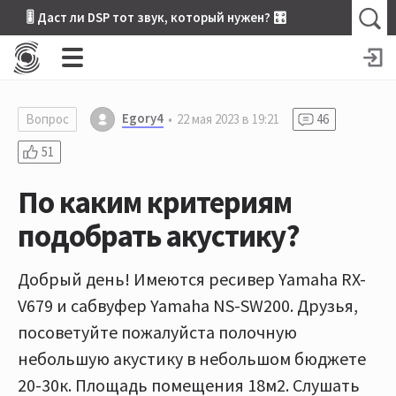
🎚 Даст ли DSP тот звук, который нужен? 🎛
Egory4
Вопрос
22 мая 2023 в 19:21
46
51
По каким критериям
подобрать акустику?
Добрый день! Имеются ресивер Yamaha RX-
V679 и сабвуфер Yamaha NS-SW200. Друзья,
посоветуйте пожалуйста полочную
небольшую акустику в небольшом бюджете
20-30к. Площадь помещения 18м2. Слушать