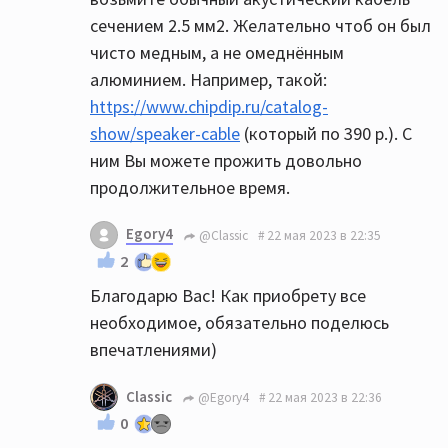
сечением 2.5 мм2. Желательно чтоб он был
чисто медным, а не омеднённым
алюминием. Например, такой:
https://www.chipdip.ru/catalog-
show/speaker-cable
(который по 390 р.). С
ним Вы можете прожить довольно
продолжительное время.
Egory4
@Classic
22 мая 2023 в 22:35
2
Благодарю Вас! Как приобрету все
необходимое, обязательно поделюсь
впечатлениями)
Classic
@Egory4
22 мая 2023 в 22:36
0