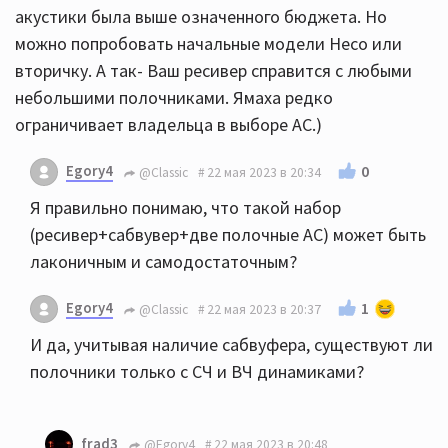
акустики была выше означенного бюджета. Но
можно попробовать начальные модели Heco или
вторичку. А так- Ваш ресивер справится с любыми
небольшими полочниками. Ямаха редко
ограничивает владельца в выборе АС.)
Egory4
0
@Classic
22 мая 2023 в 20:34
Я правильно понимаю, что такой набор
(ресивер+сабвувер+две полочные АС) может быть
лаконичным и самодостаточным?
Egory4
1
@Classic
22 мая 2023 в 20:37
И да, учитывая наличие сабвуфера, существуют ли
полочники только с СЧ и ВЧ динамиками?
frad3
@Egory4
22 мая 2023 в 20:48