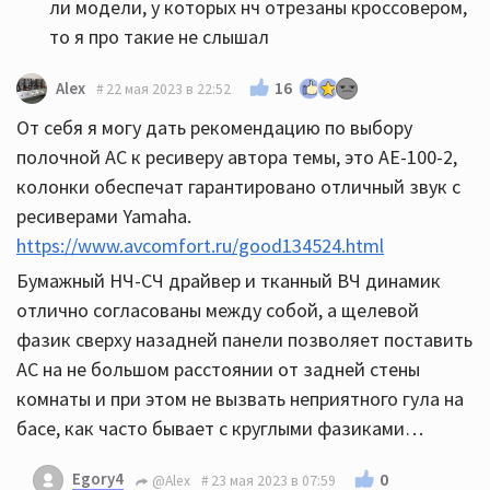
ли модели, у которых нч отрезаны кроссовером,
то я про такие не слышал
16
Alex
22 мая 2023 в 22:52
От себя я могу дать рекомендацию по выбору
полочной АС к ресиверу автора темы, это AE-100-2,
колонки обеспечат гарантировано отличный звук с
ресиверами Yamaha.
https://www.avcomfort.ru/good134524.html
Бумажный НЧ-СЧ драйвер и тканный ВЧ динамик
отлично согласованы между собой, а щелевой
фазик сверху назадней панели позволяет поставить
АС на не большом расстоянии от задней стены
комнаты и при этом не вызвать неприятного гула на
басе, как часто бывает с круглыми фазиками…
Egory4
0
@Alex
23 мая 2023 в 07:59