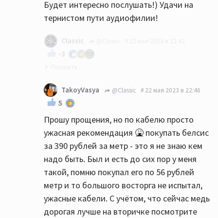
Будет интересно послушать!) Удачи на
тернистом пути аудиофилии!
Classic
@Classic
22 мая 2023 в 22:42
-3
И да- не спешите бежать в магазин-
TakoyVasya
@Classic
22 мая 2023 в 22:46
возможно сейчас более опытные
5
товарищи подскажут ещё что-нибудь
Прошу прощения, но по кабелю просто
интересное. Послушайте разные мнения. А
ужасная рекомендация 🤮 покупать белсис
потом очень желательно послушайте
за 390 рублей за метр - это я не знаю кем
акустику перед покупкой (и желательно со
надо быть. Был и есть до сих пор у меня
своим или аналогичным аппаратом).
такой, помню покупал его по 56 рублей
Разные АС имеют разный почерк, вдруг
метр и то большого восторга не испытал,
именно Heco Вам не зайдёт. Я перед
ужасные кабели. С учётом, что сейчас медь
приобретением своих колонок слушал
дорогая лучше на вторичке посмотрите
разных претендентов, пока не сделал