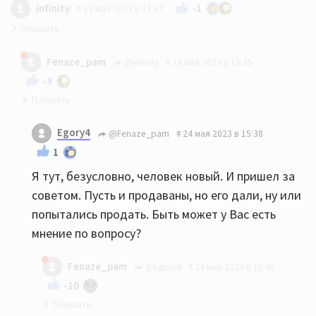
-1
infinity
23 мая 2023 в 11:42
за 20-30 можно брать что угодно, хуже не станет
Fenaze_pam
@infinity
24 мая 2023 в 15:35
-3
Тут религия,не поймут
Egory4
@Fenaze_pam
24 мая 2023 в 15:38
1
Я тут, безусловно, человек новый. И пришел за
советом. Пусть и продаваны, но его дали, ну или
попытались продать. Быть может у Вас есть
мнение по вопросу?
Fenaze_pam
@Egory4
24 мая 2023 в 15:48
-10