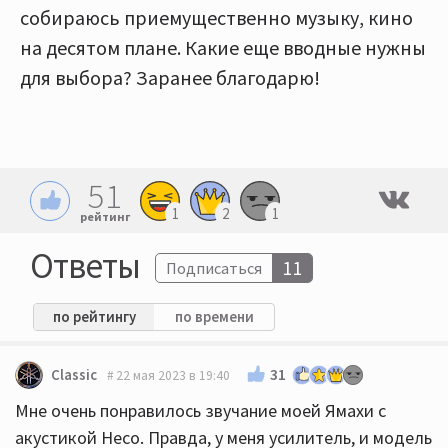
собираюсь приемущественно музыку, кино
на десятом плане. Какие еще вводные нужны
для выбора? Заранее благодарю!
51
1
2
1
рейтинг
Ответы
11
Подписаться
по рейтингу
по времени
31
Classic
22 мая 2023 в 19:40
Мне очень понравилось звучание моей Ямахи с
акустикой Heco. Правда, у меня усилитель, и модель