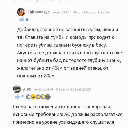
TakoyVasya
@Classic
23 мая 2023 в 22:24
0
Добавлю, главное не загонять в углы, ниши и
тд. Ставить на тумбы и комоды приводит к
потере глубины сцены и бубнежу в басу.
Акустика не должна стоять вплотную к стенке
начнёт бубнить бас, потеряете глубину сцены,
желательно от 40см от задней стены, от
боковых от 80см
Alex
@Egory4
23 мая 2023 в 23:29
5
Схема расположения колонок стандартная,
основные требования: АС должны располагаться
примерно на уровне уха сидящего слушателя