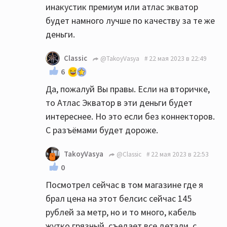
инакустик премиум или атлас экватор
выбор. Не торопитесь.
будет намного лучше по качеству за те же
деньги.
Classic
@TakoyVasya
22 мая 2023 в 22:49
6
Да, пожалуй Вы правы. Если на вторичке,
то Атлас Экватор в эти деньги будет
интереснее. Но это если без коннекторов.
С разъёмами будет дороже.
TakoyVasya
@Classic
22 мая 2023 в 22:53
0
Посмотрел сейчас в том магазине где я
брал цена на этот белсис сейчас 145
рублей за метр, но и то много, кабель
жутко грязный, съедает все детали, с