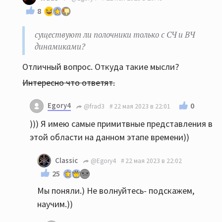
8
существуют ли полочники только с СЧ и ВЧ
динамиками?
Отличный вопрос. Откуда такие мысли?
Интересно что ответят.
Egory4
0
@frad3
22 мая 2023 в 22:01
))) Я имею самые примитвные представления в
этой области на данном этапе времени))
Classic
@Egory4
22 мая 2023 в 22:02
25
Мы поняли.) Не волнуйтесь- подскажем,
научим.))