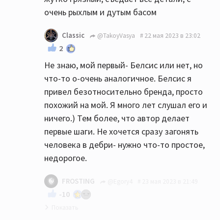
очень рыхлым и дутым басом
Classic
@TakoyVasya
22 мая 2023 в 23:02
2
Не знаю, мой первый- Белсис или нет, но
что-то о-очень аналогичное. Белсис я
привел безотносительно бренда, просто
похожий на мой. Я много лет слушал его и
ничего.) Тем более, что автор делает
первые шаги. Не хочется сразу загонять
человека в дебри- нужно что-то простое,
недорогое.
FROSTING
@Egory4
23 мая 2023 в 21:49
-10