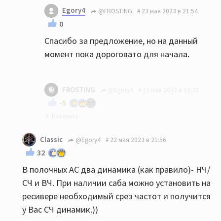
Могу предложить фактически новые Dali
Egory4
@FROSTING
23 мая 2023 в 21:54
Oberon 3 немногим дороже этих Хеко. Цвет
0
брашированный дуб
Спасибо за предложение, но на данный
момент пока дороговато для начала.
FROSTING
@Egory4
23 мая 2023 в 23:30
-5
У вас вилка 20-30 тыс., я отдам за сколько
Classic
@Egory4
22 мая 2023 в 21:56
брал - за 34. Смотрите. Колонки работали
32
3 месяца, состояние идеальное. В 18
В полочных АС два динамика (как правило)- НЧ/
метрах будет в самый раз и лучше этих
СЧ и ВЧ. При наличии саба можно установить на
Хеко, да и старшей Авроры тоже.
ресивере необходимый срез частот и получится
у Вас СЧ динамик.))