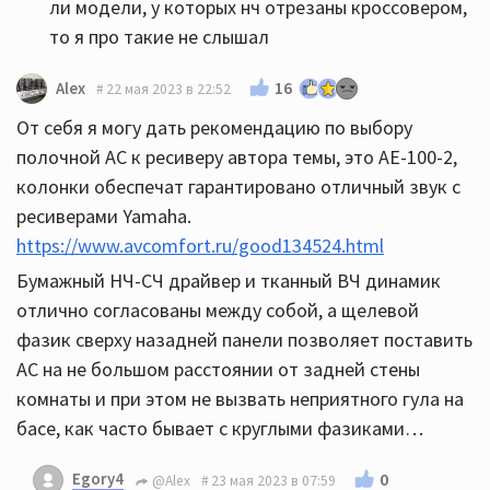
ли модели, у которых нч отрезаны кроссовером,
то я про такие не слышал
16
Alex
22 мая 2023 в 22:52
От себя я могу дать рекомендацию по выбору
полочной АС к ресиверу автора темы, это AE-100-2,
колонки обеспечат гарантировано отличный звук с
ресиверами Yamaha.
https://www.avcomfort.ru/good134524.html
Бумажный НЧ-СЧ драйвер и тканный ВЧ динамик
отлично согласованы между собой, а щелевой
фазик сверху назадней панели позволяет поставить
АС на не большом расстоянии от задней стены
комнаты и при этом не вызвать неприятного гула на
басе, как часто бывает с круглыми фазиками…
Egory4
0
@Alex
23 мая 2023 в 07:59