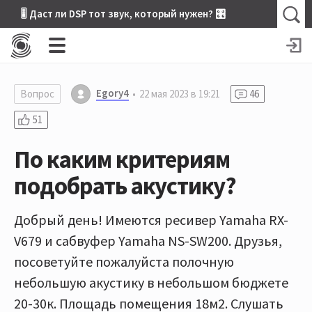
🎚 Даст ли DSP тот звук, который нужен? 🎛
Egory4
Вопрос
22 мая 2023 в 19:21
46
51
По каким критериям
подобрать акустику?
Добрый день! Имеются ресивер Yamaha RX-
V679 и сабвуфер Yamaha NS-SW200. Друзья,
посоветуйте пожалуйста полочную
небольшую акустику в небольшом бюджете
20-30к. Площадь помещения 18м2. Слушать