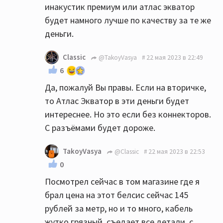
инакустик премиум или атлас экватор
выбор. Не торопитесь.
будет намного лучше по качеству за те же
деньги.
Classic
@TakoyVasya
22 мая 2023 в 22:49
6
Да, пожалуй Вы правы. Если на вторичке,
то Атлас Экватор в эти деньги будет
интереснее. Но это если без коннекторов.
С разъёмами будет дороже.
TakoyVasya
@Classic
22 мая 2023 в 22:53
0
Посмотрел сейчас в том магазине где я
брал цена на этот белсис сейчас 145
рублей за метр, но и то много, кабель
жутко грязный, съедает все детали, с