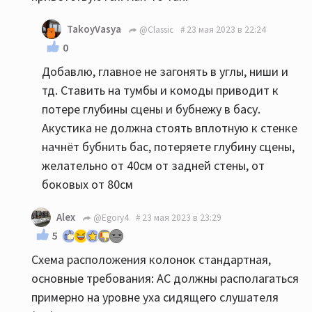
TakoyVasya
@Classic
23 мая 2023 в 22:24
0
Добавлю, главное не загонять в углы, ниши и
тд. Ставить на тумбы и комоды приводит к
потере глубины сцены и бубнежу в басу.
Акустика не должна стоять вплотную к стенке
начнёт бубнить бас, потеряете глубину сцены,
желательно от 40см от задней стены, от
боковых от 80см
Alex
@Egory4
23 мая 2023 в 23:29
5
Схема расположения колонок стандартная,
основные требования: АС должны располагаться
примерно на уровне уха сидящего слушателя