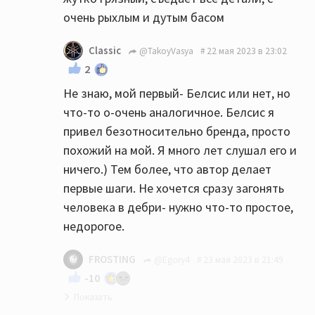
очень рыхлым и дутым басом
Classic
@TakoyVasya
22 мая 2023 в 23:02
2
Не знаю, мой первый- Белсис или нет, но
что-то о-очень аналогичное. Белсис я
привел безотносительно бренда, просто
похожий на мой. Я много лет слушал его и
ничего.) Тем более, что автор делает
первые шаги. Не хочется сразу загонять
человека в дебри- нужно что-то простое,
недорогое.
FROSTING
@Egory4
23 мая 2023 в 21:49
-10