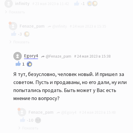
-1
infinity
23 мая 2023 в 11:42
за 20-30 можно брать что угодно, хуже не станет
Fenaze_pam
@infinity
24 мая 2023 в 15:35
-3
Тут религия,не поймут
Egory4
@Fenaze_pam
24 мая 2023 в 15:38
1
Я тут, безусловно, человек новый. И пришел за
советом. Пусть и продаваны, но его дали, ну или
попытались продать. Быть может у Вас есть
мнение по вопросу?
Fenaze_pam
@Egory4
24 мая 2023 в 15:48
-10