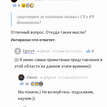
8
существуют ли полочники только с СЧ и ВЧ
динамиками?
Отличный вопрос. Откуда такие мысли?
Интересно что ответят.
Egory4
0
@frad3
22 мая 2023 в 22:01
))) Я имею самые примитвные представления в
этой области на данном этапе времени))
Classic
@Egory4
22 мая 2023 в 22:02
25
Мы поняли.) Не волнуйтесь- подскажем,
научим.))