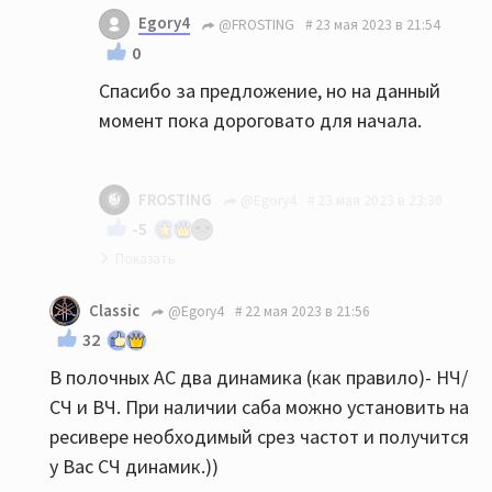
Могу предложить фактически новые Dali
Egory4
@FROSTING
23 мая 2023 в 21:54
Oberon 3 немногим дороже этих Хеко. Цвет
0
брашированный дуб
Спасибо за предложение, но на данный
момент пока дороговато для начала.
FROSTING
@Egory4
23 мая 2023 в 23:30
-5
У вас вилка 20-30 тыс., я отдам за сколько
Classic
@Egory4
22 мая 2023 в 21:56
брал - за 34. Смотрите. Колонки работали
32
3 месяца, состояние идеальное. В 18
В полочных АС два динамика (как правило)- НЧ/
метрах будет в самый раз и лучше этих
СЧ и ВЧ. При наличии саба можно установить на
Хеко, да и старшей Авроры тоже.
ресивере необходимый срез частот и получится
у Вас СЧ динамик.))