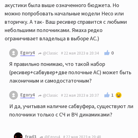
акустики была выше означенного бюджета. Но
можно попробовать начальные модели Heco или
вторичку. А так- Ваш ресивер справится с любыми
небольшими полочниками. Ямаха редко
ограничивает владельца в выборе АС.)
Egory4
0
@Classic
22 мая 2023 в 20:34
Я правильно понимаю, что такой набор
(ресивер+сабвувер+две полочные АС) может быть
лаконичным и самодостаточным?
Egory4
1
@Classic
22 мая 2023 в 20:37
И да, учитывая наличие сабвуфера, существуют ли
полочники только с СЧ и ВЧ динамиками?
frad3
@Egory4
22 мая 2023 в 20:48