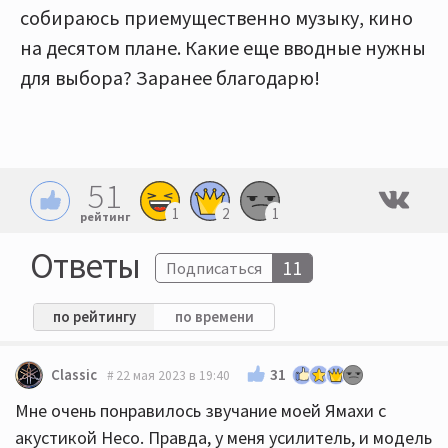
собираюсь приемущественно музыку, кино
на десятом плане. Какие еще вводные нужны
для выбора? Заранее благодарю!
51
1
2
1
рейтинг
Ответы
11
Подписаться
по рейтингу
по времени
31
Classic
22 мая 2023 в 19:40
Мне очень понравилось звучание моей Ямахи с
акустикой Heco. Правда, у меня усилитель, и модель