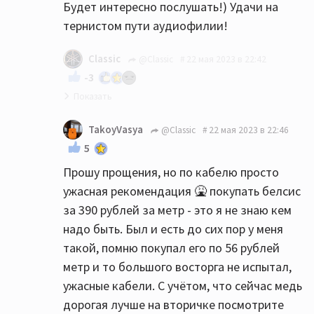
Будет интересно послушать!) Удачи на
тернистом пути аудиофилии!
Classic
@Classic
22 мая 2023 в 22:42
-3
И да- не спешите бежать в магазин-
TakoyVasya
@Classic
22 мая 2023 в 22:46
возможно сейчас более опытные
5
товарищи подскажут ещё что-нибудь
Прошу прощения, но по кабелю просто
интересное. Послушайте разные мнения. А
ужасная рекомендация 🤮 покупать белсис
потом очень желательно послушайте
за 390 рублей за метр - это я не знаю кем
акустику перед покупкой (и желательно со
надо быть. Был и есть до сих пор у меня
своим или аналогичным аппаратом).
такой, помню покупал его по 56 рублей
Разные АС имеют разный почерк, вдруг
метр и то большого восторга не испытал,
именно Heco Вам не зайдёт. Я перед
ужасные кабели. С учётом, что сейчас медь
приобретением своих колонок слушал
дорогая лучше на вторичке посмотрите
разных претендентов, пока не сделал