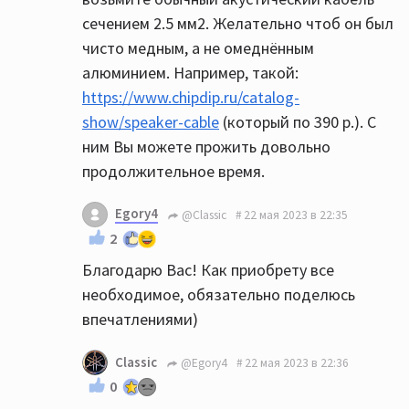
сечением 2.5 мм2. Желательно чтоб он был
чисто медным, а не омеднённым
алюминием. Например, такой:
https://www.chipdip.ru/catalog-
show/speaker-cable
(который по 390 р.). С
ним Вы можете прожить довольно
продолжительное время.
Egory4
@Classic
22 мая 2023 в 22:35
2
Благодарю Вас! Как приобрету все
необходимое, обязательно поделюсь
впечатлениями)
Classic
@Egory4
22 мая 2023 в 22:36
0