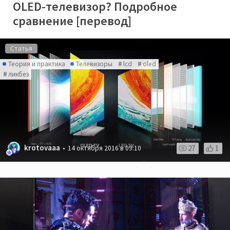
OLED-телевизор? Подробное
сравнение [перевод]
Статья
Теория и практика
Телевизоры
lcd
oled
ликбез
krotovaaa
27
1
14 октября 2016 в 09:10