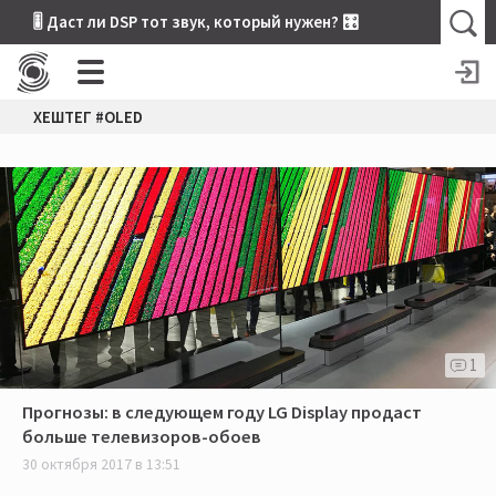
🎚 Даст ли DSP тот звук, который нужен? 🎛
ХЕШТЕГ #OLED
1
Прогнозы: в следующем году LG Display продаст
больше телевизоров-обоев
30 октября 2017 в 13:51