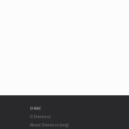
О НАС
О Stereo.ru
About Stereo.ru (eng)