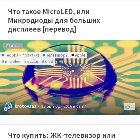
Что такое MicroLED, или
Микродиоды для больших
дисплеев [перевод]
Статья
Теория и практика
Телевизоры
Apple
microled
oculus
oled
krotovaaa
1
26 октября 2016 в 09:37
Что купить: ЖК-телевизор или