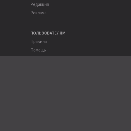
Редакция
Реклама
ПОЛЬЗОВАТЕЛЯМ
Правила
Помощь
Соглашение
Конфиденциальность
ПОЛЕЗНОЕ
Пользователи
Хэштеги
Города
Компании