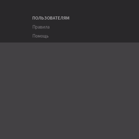
ПОЛЬЗОВАТЕЛЯМ
Правила
Помощь
Соглашение
Конфиденциальность
ПОЛЕЗНОЕ
Пользователи
Хэштеги
Города
Компании
АРХИВЫ