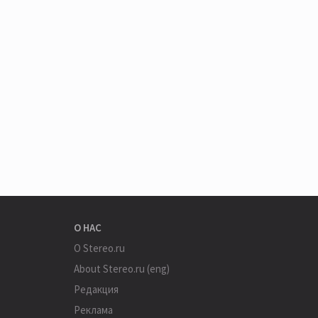
О НАС
О Stereo.ru
About Stereo.ru (eng)
Редакция
Реклама