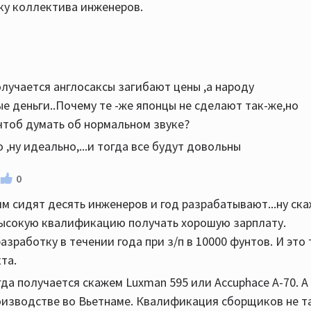
тку коллектива инженеров.
олучается англосаксы загибают цены ,а народу
е деньги..Почему те -же японцы не сделают так-же,но
чтоб думать об нормальном звуке?
 ,ну идеально,...и тогда все будут довольны
0
м сидят десять инженеров и год разрабатывают...ну ск
 высокую квалификацию получать хорошую зарплату.
азработку в течении года при з/п в 10000 фунтов. И это
та.
да получается скажем Luxman 595 или Accuphace А-70. А
оизводстве во Вьетнаме. Квалификация сборщиков не та