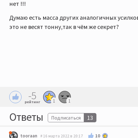
нет !!!
Думаю есть масса других аналогичных усилко
это не весят тонну,так в чём же секрет?
-5
1
1
рейтинг
Ответы
13
Подписаться
10
tooraan
16 марта 2022 в 20:17