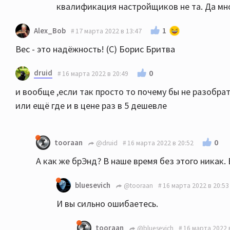
квалификация настройщиков не та. Да мно
1
Alex_Bob
17 марта 2022 в 13:47
Вес - это надёжность! (С) Борис Бритва
druid
0
16 марта 2022 в 20:49
и вообще ,если так просто то почему бы не разобрат
или ещё где и в цене раз в 5 дешевле
0
tooraan
@druid
16 марта 2022 в 20:52
А как же брЭнд? В наше время без этого никак.
bluesevich
@tooraan
16 марта 2022 в 20:53
И вы сильно ошибаетесь.
tooraan
@bluesevich
16 марта 2022 