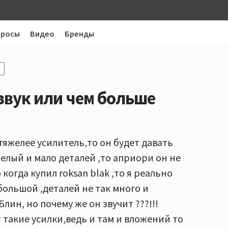
просы
Видео
Бренды
5
звук или чем больше
тяжелее усилитель,то он будет давать
желый и мало деталей ,то априори он не
 когда купил roksan blak ,то я реально
большой ,деталей не так много и
Блин, но почему же он звучит ???!!!
 такие усилки,ведь и там и вложений то