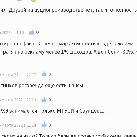
фил. Друзей на аудиопроизводстве нет, так что полност
0
 2022 в 21:10
атировал факт. Конечно маркетинг есть везде, реклама -
тратят на рекламу менее 1% доходов. А вот Сони -30%. 
0
6 марта 2022 в 21:12
астинков росхаенда еще есть шансы
0
6 марта 2022 в 21:13
РХЭ занимается только МТУСИ и Саундекс....
0
6 марта 2022 в 21:14
 своих не надо? Только бери да проектируй схемы, лишь