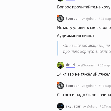
Вопрос прочитайте,не хочу
tooraan
@druid
16 мар
Не могу уловить связь вопр
Аудиомания пишет:
Он не только мощный, но
прочного корпуса вполне
druid
@tooraan
16 март
14 кг это не тяжёлый,тяжел
tooraan
@druid
16 мар
С этого и надо было начин
sky_star
@druid
17 ма