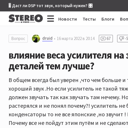
🎚 Даст ли DSP тот звук, который нужен? 🎛
Новости
Тесты
Блоги
Во
druid
Вопрос
16 марта 2022 в 20:14
67
-
влияние веса усилителя на 
деталей тем лучше?
В общем всегда был уверен ,что чем больше и 
хороший звук .Но если усилитель не такой тя
должен звучать так как звучать там нечему. Но
растерялся и не понял почему?! усилитель не 
конденсаторы то не все японские ,но звучит ! 
Почему все не пойдут этим путём и не сделают