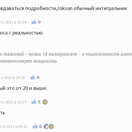
 вдаваться подробности,roksan обычный интегральник
0
та 2022 в 20:34
оса с реальностью.
 и тяжелый – целых 14 килограммов – а тщательность изго
 соответствует мощности.
0
а 2022 в 20:35
ый это от 20 и выше.
5
та 2022 в 20:37
ать
6
рта 2022 в 09:15