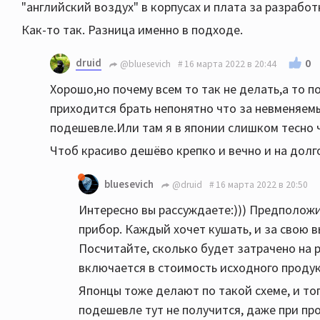
"английский воздух" в корпусах и плата за разрабо
Как-то так. Разница именно в подходе.
druid
0
@bluesevich
16 марта 2022 в 20:44
Хорошо,но почему всем то так не делать,а то п
приходится брать непонятно что за невменяемы
подешевле.Или там я в японии слишком тесно 
Чтоб красиво дешёво крепко и вечно и на долго
bluesevich
@druid
16 марта 2022 в 20:50
Интересно вы рассуждаете:))) Предположи
прибор. Каждый хочет кушать, и за свою
Посчитайте, сколько будет затрачено на р
включается в стоимость исходного продук
Японцы тоже делают по такой схеме, и тог
подешевле тут не получится, даже при пр