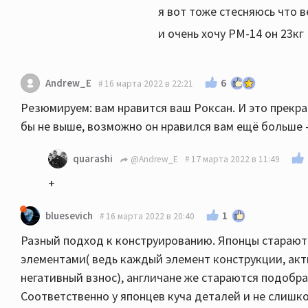
я вот тоже стесняюсь что ве
и очень хочу PM-14 он 23кг
6
Andrew_E
16 марта 2022 в 22:21
Резюмируем: вам нравится ваш Роксан. И это прекрасн
бы не выше, возможно он нравился вам ещё больше 
quarashi
@Andrew_E
17 марта 2022 в 11:49
+
1
bluesevich
16 марта 2022 в 20:40
Разный подход к конструированию. Японцы старают
элементами( ведь каждый элемент конструкции, акт
негативный взнос), англичане же стараются подобра
Соответственно у японцев куча деталей и не слишко