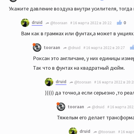
Укажите давление воздуха внутри усилителя, тогда 
druid
0
@tooraan
16 марта 2022 в 20:22
Вам как в граммах или фунтах,а может в унциях
tooraan
@druid
16 марта 2022 в 20:27
Роксан это англичане, у них единицы изме
Так что в фунтах на квадратный дюйм.
druid
@tooraan
16 марта 2022 в 20:2
))))) да точно,а если серьезно ,то р
tooraan
@druid
16 марта 2022
Тяжелым его делает трансформат
druid
@tooraan
16 март