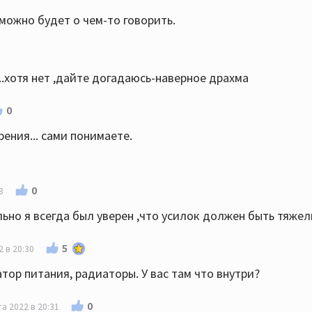
можно будет о чем-то говорить.
..хотя нет ,дайте догадаюсь-наверное драхма
0
рения... сами понимаете.
0
8
еально я всегда был уверен ,что усилок должен быть тяже
5
 в 20:30
ор питания, радиаторы. У вас там что внутри?
0
а 2022 в 20:31