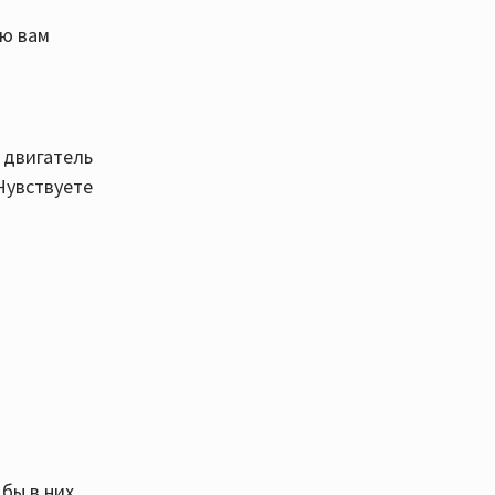
ью вам
 двигатель
Чувствуете
 бы в них