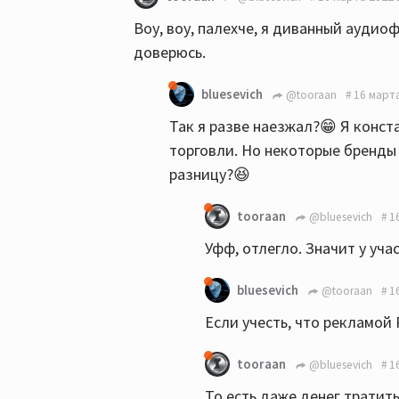
Воу, воу, палехче, я диванный аудио
доверюсь.
bluesevich
@tooraan
16 марта
Так я разве наезжал?😁 Я конст
торговли. Но некоторые бренды 
разницу?😆
tooraan
@bluesevich
1
Уфф, отлегло. Значит у уч
bluesevich
@tooraan
1
Если учесть, что рекламой 
tooraan
@bluesevich
1
То есть даже денег тратить