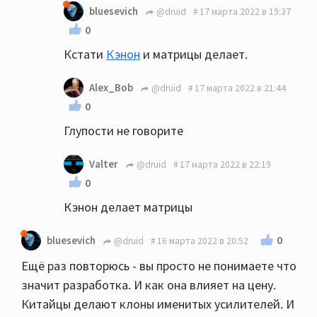
bluesevich
@druid
17 марта 2022 в 19:37
0
Кстати
Кэнон
и матрицы делает.
Alex_Bob
@druid
17 марта 2022 в 21:44
0
Глупости не говорите
Valter
@druid
17 марта 2022 в 22:19
0
Кэнон делает матрицы
0
bluesevich
@druid
16 марта 2022 в 20:52
Ещё раз повторюсь - вы просто не понимаете что
значит разработка. И как она влияет на цену.
Китайцы делают клоны именитых усилителей. И