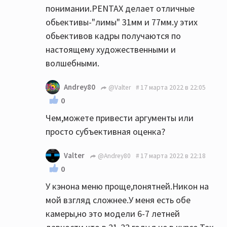
понимании.PENTAX делает отличные
обьективы-"лимы" 31мм и 77мм.у этих
обьективов кадры получаются по
настоящему художественными и
волшебными.
Andrey80
@Valter
17 марта 2022 в 22:05
0
Чем,можете привести аргументы или
просто субъективная оценка?
Valter
@Andrey80
17 марта 2022 в 22:18
0
У кэнона меню проще,понятней.Никон на
мой взгляд сложнее.У меня есть обе
камеры,но это модели 6-7 летней