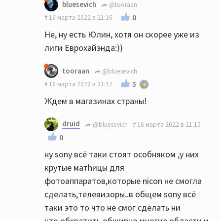
bluesevich
@tooraan
0
16 марта 2022 в 21:16
Не, ну есть Юлин, хотя он скорее уже из
лиги Еврохайэнда:))
tooraan
@bluesevich
5
16 марта 2022 в 21:17
Ждем в магазинах страны!
druid
@bluesevich
16 марта 2022 в 21:15
0
ну sony всё таки стоят особняком ,у них
крутые матhицы для
фотоаппаратов,которые nicon не смогла
сделать,телевизоры..в общем sony всё
таки это то что не смог сделать ни
кто,обхватить обширно многие области и