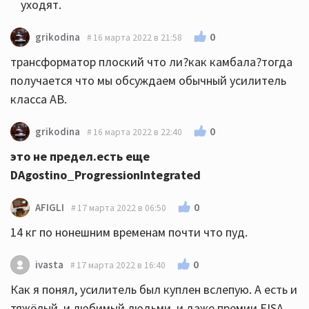
уходят.
0
grikodina
16 марта 2022 в 21:58
трансформатор плоский что ли?как камбала?тогда
получается что мы обсуждаем обычный усилитель
класса АВ.
0
grikodina
16 марта 2022 в 22:40
это не предел.есть еще
DAgostino_ProgressionIntegrated
0
AFIGLI
17 марта 2022 в 06:50
14 кг по нонешним временам почти что пуд.
0
ivasta
17 марта 2022 в 16:40
Как я понял, усилитель был куплен вслепую. А есть и
тяжёлый, и любимый людьми, и даже премии EISA