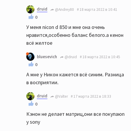
druid
@Andrey80
18 марта 2022 в 10:41
0
У меня nicon d 850 и мне она очень
нравится,особенно баланс белого.а кенон
всё желтое
bluesevich
@druid
18 марта 2022 в 10:45
0
А мне у Никон кажется всё синим. Разница
в восприятии.
druid
@Valter
17 марта 2022 в 18:33
0
Кэнон не делает матриц,они все покупаюn
у sony