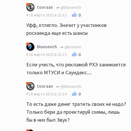
tooraan
@bluesevich
0
16 марта 2022 в 21:12
Уфф, отлегло. Значит у участинков
росхаенда еще есть шансы
bluesevich
@tooraan
0
16 марта 2022 в 21:13
Если учесть, что рекламой РХЭ занимается
только МТУСИ и Саундекс....
tooraan
@bluesevich
0
16 марта 2022 в 21:14
То есть даже денег тратить своих не надо?
Только бери да проектируй схемы, лишь
бы в них был Звук?