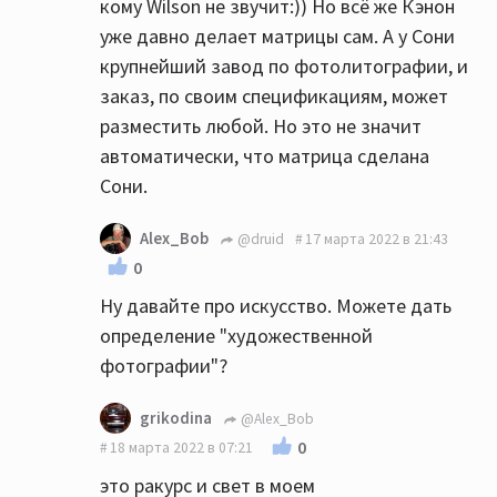
кому Wilson не звучит:)) Но всё же Кэнон
уже давно делает матрицы сам. А у Сони
крупнейший завод по фотолитографии, и
заказ, по своим спецификациям, может
разместить любой. Но это не значит
автоматически, что матрица сделана
Сони.
Alex_Bob
@druid
17 марта 2022 в 21:43
0
Ну давайте про искусство. Можете дать
определение "художественной
фотографии"?
grikodina
@Alex_Bob
0
18 марта 2022 в 07:21
это ракурс и свет в моем