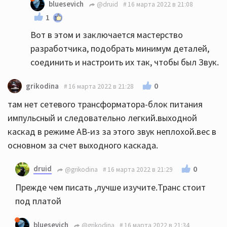
bluesevich
@druid
16 марта 2022 в 21:08
1
Вот в этом и заключается мастерство
разработчика, подобрать минимум деталей,
соединить и настроить их так, чтобы был Звук.
0
grikodina
16 марта 2022 в 21:28
там нет сетевого трансформатора-блок питания
импульсный и следовательно легкий.выходной
каскад в режиме АВ-из за этого звук неплохой.вес в
основном за счет выходного каскада.
druid
0
@grikodina
16 марта 2022 в 21:29
Прежде чем писать ,лучше изучите.Транс стоит
под платой
bluesevich
@grikodina
16 марта 2022 в 21:34