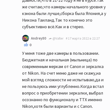
давности,что в 21-22 году я не в курсе.Так
же считаю,что камеры начального уровня у
кэнона были лучше,сборка была Япония,а у
Никона Таиланд.Так то конечно это
субъективно всё.Как и в стерео.
Andrey80
@Valter
17 марта 2022 в 22:27
0
У меня тоже две камеры в пользовании.
Бюджетная и начальная (мыльница) по
современным меркам от Canon и зеркалка
от Nikon. На счет меню даже не скажу,на
мой взгляд сложности не испытываю,да и
не пользуюсь ими углубленно.Когда встал
вопрос о приобретении зеркалки, выбрал
осознанно по функционалу и ТТХ именно
Nikon,хотя были варианты и с Canon.