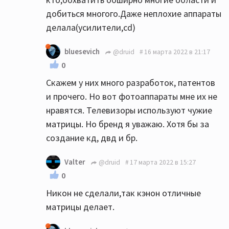
добиться многого.Даже неплохие аппараты
делала(усилители,сd)
bluesevich
@druid
16 марта 2022 в 21:17
0
Скажем у них много разработок, патентов
и прочего. Но вот фотоаппараты мне их не
нравятся. Телевизоры используют чужие
матрицы. Но бренд я уважаю. Хотя бы за
создание кд, двд и бр.
Valter
@druid
17 марта 2022 в 15:27
0
Никон не сделали,так кэнон отличные
матрицы делает.