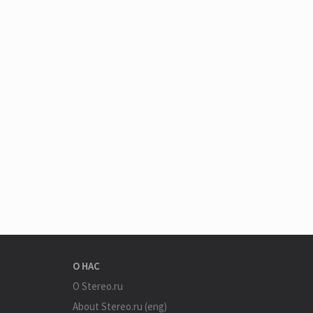
О НАС
О Stereo.ru
About Stereo.ru (eng)