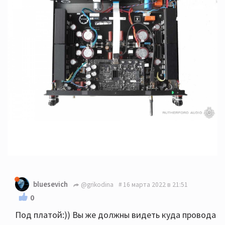
bluesevich
@grikodina
16 марта 2022 в 21:51
0
Под платой:)) Вы же должны видеть куда провода