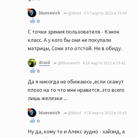
bluesevich
@druid
17 марта 2022 в 19:34
0
С точки зрения пользователя - Кэнон
класс. А у кого бы они не покупали
матрицы, Сони это отстой. Не в обиду.
druid
@bluesevich
18 марта 2022 в 10:41
0
Да я никогда не обижаюсь ,если скажут
плохо на то что мне нравится..это всего
лишь железки ...
bluesevich
@druid
18 марта 2022 в 10:43
0
Ну да, кому то и Алекс аудио - хайэнд, а