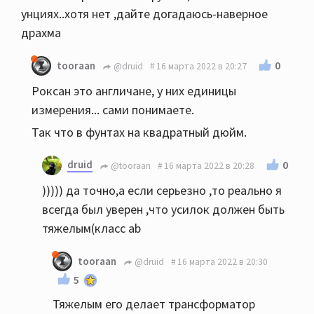
унциях..хотя нет ,дайте догадаюсь-наверное
драхма
0
tooraan
@druid
16 марта 2022 в 20:27
Роксан это англичане, у них единицы
измерения... сами понимаете.
Так что в фунтах на квадратный дюйм.
druid
0
@tooraan
16 марта 2022 в 20:28
))))) да точно,а если серьезно ,то реально я
всегда был уверен ,что усилок должен быть
тяжелым(класс ab
tooraan
@druid
16 марта 2022 в 20:30
5
Тяжелым его делает трансформатор