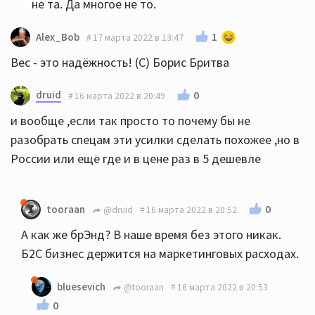
не та. Да многое не то.
1
Alex_Bob
17 марта 2022 в 13:47
Вес - это надёжность! (С) Борис Бритва
druid
0
16 марта 2022 в 20:49
и вообще ,если так просто то почему бы не
разобрать спецам эти усилки сделать похожее ,но в
России или ещё где и в цене раз в 5 дешевле
0
tooraan
@druid
16 марта 2022 в 20:52
А как же брЭнд? В наше время без этого никак.
Б2С бизнес держится на маркетинговых расходах.
bluesevich
@tooraan
16 марта 2022 в 20:53
0