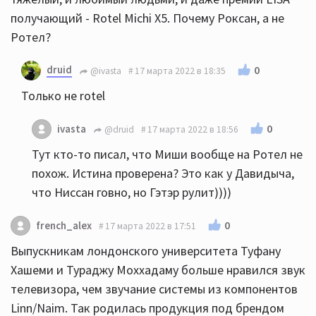
получающий - Rotel Michi X5. Почему Роксан, а не
Ротел?
druid
0
@ivasta
17 марта 2022 в 18:35
Только не rotel
0
ivasta
@druid
17 марта 2022 в 18:56
Тут кто-то писал, что Миши вообще на Ротел не
похож. Истина проверена? Это как у Давидыча,
что Ниссан говно, но Гэтэр рулит))))
0
french_alex
17 марта 2022 в 17:51
Выпускникам лондонского университета Туфану
Хашеми и Тураджу Моххадаму больше нравился звук
телевизора, чем звучание системы из компонентов
Linn/Naim. Так родилась продукция под брендом