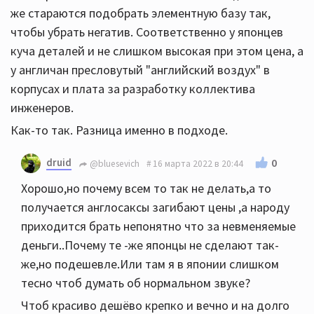
же стараются подобрать элементную базу так,
чтобы убрать негатив. Соответственно у японцев
куча деталей и не слишком высокая при этом цена, а
у англичан пресловутый "английский воздух" в
корпусах и плата за разработку коллектива
инженеров.
Как-то так. Разница именно в подходе.
druid
0
@bluesevich
16 марта 2022 в 20:44
Хорошо,но почему всем то так не делать,а то
получается англосаксы загибают цены ,а народу
приходится брать непонятно что за невменяемые
деньги..Почему те -же японцы не сделают так-
же,но подешевле.Или там я в японии слишком
тесно чтоб думать об нормальном звуке?
Чтоб красиво дешёво крепко и вечно и на долго