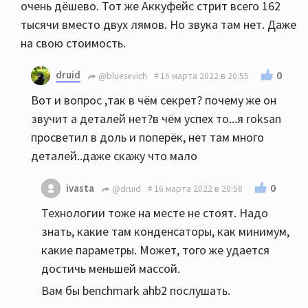
очень дёшево. Тот же Аккуфейс стрит всего 162
тысячи вместо двух лямов. Но звука там нет. Даже
на свою стоимость.
druid
0
@bluesevich
16 марта 2022 в 20:55
Вот и вопрос ,так в чём секрет? почему же он
звучит а деталей нет?в чём успех то...я roksan
просветил в доль и поперёк, нет там много
деталей..даже скажу что мало
0
ivasta
@druid
16 марта 2022 в 20:58
Технологии тоже на месте не стоят. Надо
знать, какие там конденсаторы, как минимум,
какие параметры. Может, того же удается
достичь меньшей массой.
Вам бы benchmark ahb2 послушать.