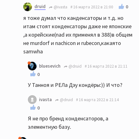
druid
0
@ivasta
16 марта 2022 в 21:00
я тоже думал что канденсаторы и т.д. но
итам стоят конденсаторы даже не японские
,а корейские(nad их применял в 388)в общем
не murdorf и nachicon и rubecon,какаято
samwha
bluesevich
@druid
16 марта 2022 в 21:11
0
У Танноя и РЕЛа Дэу кондёры:)) И что?
ivasta
@druid
16 марта 2022 в 21:14
0
Я не про бренд конденсаторов, а
элементную базу.