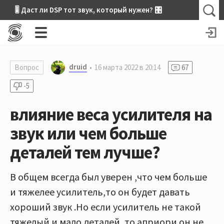
🎚 Даст ли DSP тот звук, который нужен? 🎛
druid
Вопрос
16 марта 2022 в 20:14
67
-5
влияние веса усилителя на
звук или чем больше
деталей тем лучше?
В общем всегда был уверен ,что чем больше
и тяжелее усилитель,то он будет давать
хороший звук .Но если усилитель не такой
тяжелый и мало деталей ,то априори он не