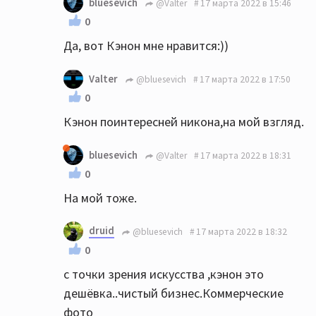
bluesevich
@Valter
17 марта 2022 в 15:46
0
Да, вот Кэнон мне нравится:))
Valter
@bluesevich
17 марта 2022 в 17:50
0
Кэнон поинтересней никона,на мой взгляд.
bluesevich
@Valter
17 марта 2022 в 18:31
0
На мой тоже.
druid
@bluesevich
17 марта 2022 в 18:32
0
с точки зрения искусства ,кэнон это
дешёвка..чистый бизнес.Коммерческие
фото