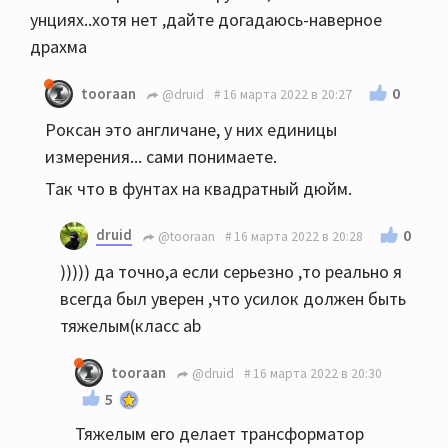
унциях..хотя нет ,дайте догадаюсь-наверное
драхма
0
tooraan
@druid
16 марта 2022 в 20:27
Роксан это англичане, у них единицы
измерения... сами понимаете.
Так что в фунтах на квадратный дюйм.
druid
0
@tooraan
16 марта 2022 в 20:28
))))) да точно,а если серьезно ,то реально я
всегда был уверен ,что усилок должен быть
тяжелым(класс ab
tooraan
@druid
16 марта 2022 в 20:30
5
Тяжелым его делает трансформатор