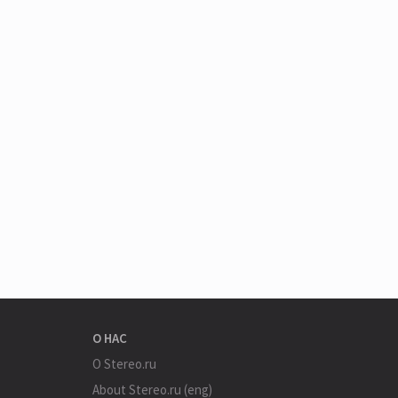
О НАС
О Stereo.ru
About Stereo.ru (eng)