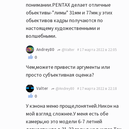
понимании.PENTAX делает отличные
обьективы-"лимы" 31мм и 77мм.у этих
обьективов кадры получаются по
настоящему художественными и
волшебными.
Andrey80
@Valter
17 марта 2022 в 22:05
0
Чем,можете привести аргументы или
просто субъективная оценка?
Valter
@Andrey80
17 марта 2022 в 22:18
0
У кэнона меню проще,понятней.Никон на
мой взгляд сложнее.У меня есть обе
камеры,но это модели 6-7 летней