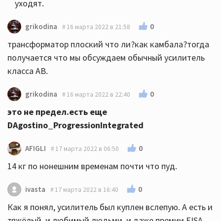
уходят.
0
grikodina
16 марта 2022 в 21:58
трансформатор плоский что ли?как камбала?тогда
получается что мы обсуждаем обычный усилитель
класса АВ.
0
grikodina
16 марта 2022 в 22:40
это не предел.есть еще
DAgostino_ProgressionIntegrated
0
AFIGLI
17 марта 2022 в 06:50
14 кг по нонешним временам почти что пуд.
0
ivasta
17 марта 2022 в 16:40
Как я понял, усилитель был куплен вслепую. А есть и
тяжёлый, и любимый людьми, и даже премии EISA