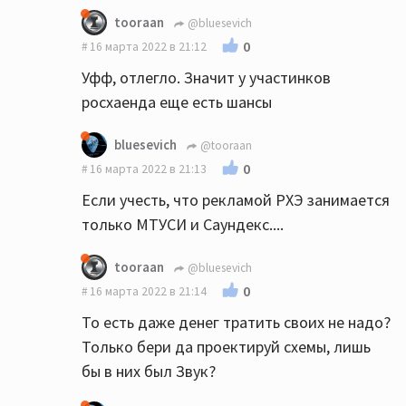
tooraan
@bluesevich
0
16 марта 2022 в 21:12
Уфф, отлегло. Значит у участинков
росхаенда еще есть шансы
bluesevich
@tooraan
0
16 марта 2022 в 21:13
Если учесть, что рекламой РХЭ занимается
только МТУСИ и Саундекс....
tooraan
@bluesevich
0
16 марта 2022 в 21:14
То есть даже денег тратить своих не надо?
Только бери да проектируй схемы, лишь
бы в них был Звук?