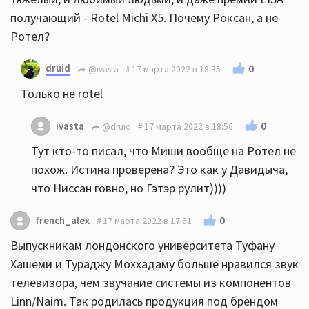
получающий - Rotel Michi X5. Почему Роксан, а не
Ротел?
druid
0
@ivasta
17 марта 2022 в 18:35
Только не rotel
0
ivasta
@druid
17 марта 2022 в 18:56
Тут кто-то писал, что Миши вообще на Ротел не
похож. Истина проверена? Это как у Давидыча,
что Ниссан говно, но Гэтэр рулит))))
0
french_alex
17 марта 2022 в 17:51
Выпускникам лондонского университета Туфану
Хашеми и Тураджу Моххадаму больше нравился звук
телевизора, чем звучание системы из компонентов
Linn/Naim. Так родилась продукция под брендом