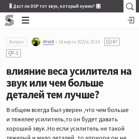
🎚 Даст ли DSP тот звук, который нужен? 🎛
druid
Вопрос
16 марта 2022 в 20:14
67
-5
влияние веса усилителя на
звук или чем больше
деталей тем лучше?
В общем всегда был уверен ,что чем больше
и тяжелее усилитель,то он будет давать
хороший звук .Но если усилитель не такой
тяжелый и мало деталей ,то априори он не