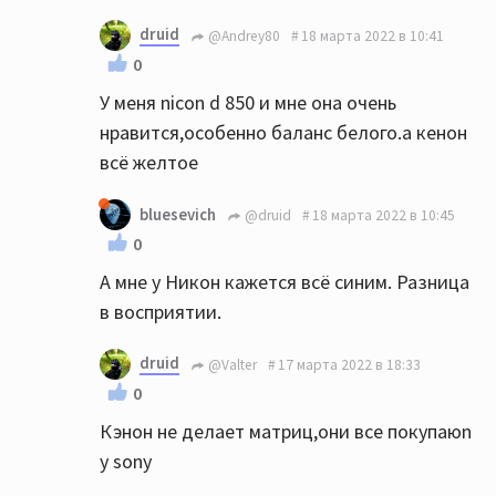
druid
@Andrey80
18 марта 2022 в 10:41
0
У меня nicon d 850 и мне она очень
нравится,особенно баланс белого.а кенон
всё желтое
bluesevich
@druid
18 марта 2022 в 10:45
0
А мне у Никон кажется всё синим. Разница
в восприятии.
druid
@Valter
17 марта 2022 в 18:33
0
Кэнон не делает матриц,они все покупаюn
у sony