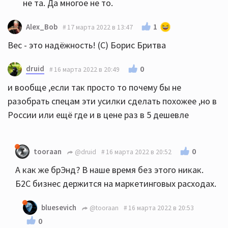
не та. Да многое не то.
1
Alex_Bob
17 марта 2022 в 13:47
Вес - это надёжность! (С) Борис Бритва
druid
0
16 марта 2022 в 20:49
и вообще ,если так просто то почему бы не
разобрать спецам эти усилки сделать похожее ,но в
России или ещё где и в цене раз в 5 дешевле
0
tooraan
@druid
16 марта 2022 в 20:52
А как же брЭнд? В наше время без этого никак.
Б2С бизнес держится на маркетинговых расходах.
bluesevich
@tooraan
16 марта 2022 в 20:53
0