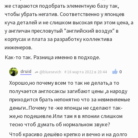
же стараются подобрать элементную базу так,
чтобы убрать негатив. Соответственно у японцев
куча деталей и не слишком высокая при этом цена, а
у англичан пресловутый "английский воздух" в
корпусах и плата за разработку коллектива
инженеров.
Как-то так. Разница именно в подходе.
druid
0
@bluesevich
16 марта 2022 в 20:44
Хорошо,но почему всем то так не делать,а то
получается англосаксы загибают цены ,а народу
приходится брать непонятно что за невменяемые
деньги..Почему те -же японцы не сделают так-
же,но подешевле.Или там я в японии слишком
тесно чтоб думать об нормальном звуке?
Чтоб красиво дешёво крепко и вечно и на долго