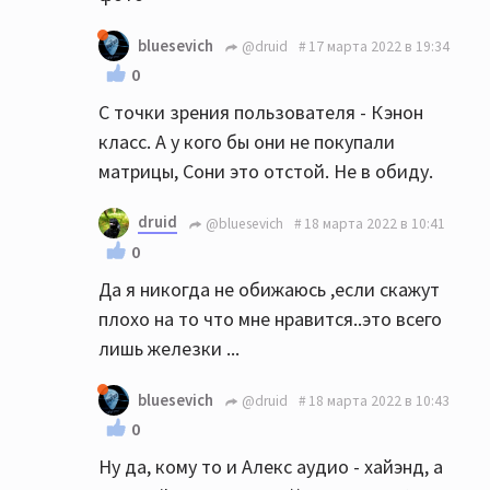
bluesevich
@druid
17 марта 2022 в 19:34
0
С точки зрения пользователя - Кэнон
класс. А у кого бы они не покупали
матрицы, Сони это отстой. Не в обиду.
druid
@bluesevich
18 марта 2022 в 10:41
0
Да я никогда не обижаюсь ,если скажут
плохо на то что мне нравится..это всего
лишь железки ...
bluesevich
@druid
18 марта 2022 в 10:43
0
Ну да, кому то и Алекс аудио - хайэнд, а