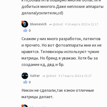
добиться многого.Даже неплохие аппараты
делала(усилители,сd)
bluesevich
@druid
16 марта 2022 в 21:17
0
Скажем у них много разработок, патентов
и прочего. Но вот фотоаппараты мне их не
нравятся. Телевизоры используют чужие
матрицы. Но бренд я уважаю. Хотя бы за
создание кд, двд и бр.
Valter
@druid
17 марта 2022 в 15:27
0
Никон не сделали,так кэнон отличные
матрицы делает.