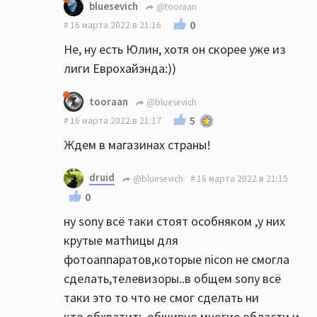
bluesevich
@tooraan
0
16 марта 2022 в 21:16
Не, ну есть Юлин, хотя он скорее уже из
лиги Еврохайэнда:))
tooraan
@bluesevich
5
16 марта 2022 в 21:17
Ждем в магазинах страны!
druid
@bluesevich
16 марта 2022 в 21:15
0
ну sony всё таки стоят особняком ,у них
крутые матhицы для
фотоаппаратов,которые nicon не смогла
сделать,телевизоры..в общем sony всё
таки это то что не смог сделать ни
кто,обхватить обширно многие области и