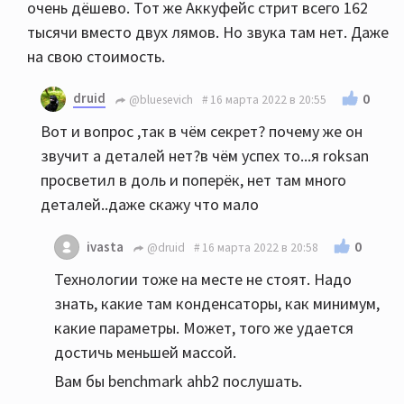
очень дёшево. Тот же Аккуфейс стрит всего 162
тысячи вместо двух лямов. Но звука там нет. Даже
на свою стоимость.
druid
0
@bluesevich
16 марта 2022 в 20:55
Вот и вопрос ,так в чём секрет? почему же он
звучит а деталей нет?в чём успех то...я roksan
просветил в доль и поперёк, нет там много
деталей..даже скажу что мало
0
ivasta
@druid
16 марта 2022 в 20:58
Технологии тоже на месте не стоят. Надо
знать, какие там конденсаторы, как минимум,
какие параметры. Может, того же удается
достичь меньшей массой.
Вам бы benchmark ahb2 послушать.