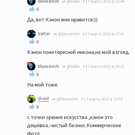
bluesevich
@Valter
17 марта 2022 в 15:46
0
Да, вот Кэнон мне нравится:))
Valter
@bluesevich
17 марта 2022 в 17:50
0
Кэнон поинтересней никона,на мой взгляд.
bluesevich
@Valter
17 марта 2022 в 18:31
0
На мой тоже.
druid
@bluesevich
17 марта 2022 в 18:32
0
с точки зрения искусства ,кэнон это
дешёвка..чистый бизнес.Коммерческие
фото