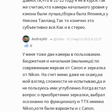
давности,что в 21-22 году я не в курсе.Так
же считаю,что камеры начального уровня у
кэнона были лучше,сборка была Япония,а у
Никона Таиланд.Так то конечно это
субъективно всё.Как и в стерео.
Andrey80
@Valter
17 марта 2022 в 22:27
0
У меня тоже две камеры в пользовании.
Бюджетная и начальная (мыльница) по
современным меркам от Canon и зеркалка
от Nikon. На счет меню даже не скажу,на
мой взгляд сложности не испытываю,да и
не пользуюсь ими углубленно.Когда встал
вопрос о приобретении зеркалки, выбрал
осознанно по функционалу и ТТХ именно
Nikon,хотя были варианты и с Canon.