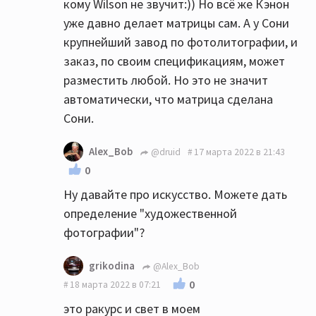
кому Wilson не звучит:)) Но всё же Кэнон
уже давно делает матрицы сам. А у Сони
крупнейший завод по фотолитографии, и
заказ, по своим спецификациям, может
разместить любой. Но это не значит
автоматически, что матрица сделана
Сони.
Alex_Bob
@druid
17 марта 2022 в 21:43
0
Ну давайте про искусство. Можете дать
определение "художественной
фотографии"?
grikodina
@Alex_Bob
0
18 марта 2022 в 07:21
это ракурс и свет в моем