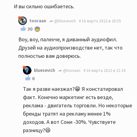
И вы сильно ошибаетесь.
tooraan
@bluesevich
16 марта 2022 в 20:55
30
Воу, воу, палехче, я диванный аудиофил.
Друзей на аудиопроизводстве нет, так что
полностью вам доверюсь.
bluesevich
@tooraan
16 марта 2022 в 21:10
0
Так я разве наезжал?😁 Я констатировал
факт. Конечно маркетинг есть везде,
реклама - двигатель торговли. Но некоторые
бренды тратят на рекламу менее 1%
доходов. А вот Сони -30%. Чувствуете
разницу?😆