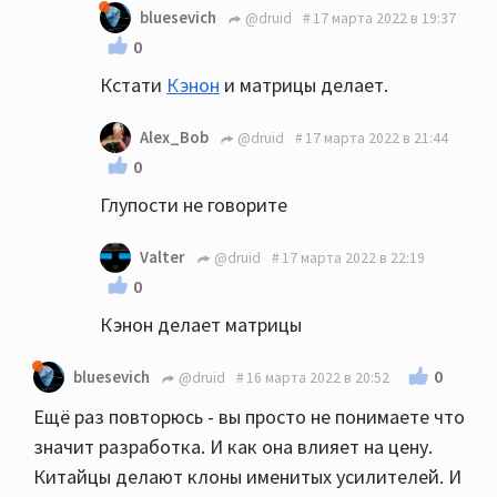
bluesevich
@druid
17 марта 2022 в 19:37
0
Кстати
Кэнон
и матрицы делает.
Alex_Bob
@druid
17 марта 2022 в 21:44
0
Глупости не говорите
Valter
@druid
17 марта 2022 в 22:19
0
Кэнон делает матрицы
0
bluesevich
@druid
16 марта 2022 в 20:52
Ещё раз повторюсь - вы просто не понимаете что
значит разработка. И как она влияет на цену.
Китайцы делают клоны именитых усилителей. И