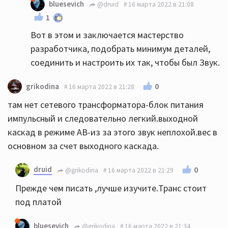
bluesevich
@druid
16 марта 2022 в 21:08
1
Вот в этом и заключается мастерство
разработчика, подобрать минимум деталей,
соединить и настроить их так, чтобы был Звук.
0
grikodina
16 марта 2022 в 21:28
там нет сетевого трансформатора-блок питания
импульсный и следовательно легкий.выходной
каскад в режиме АВ-из за этого звук неплохой.вес в
основном за счет выходного каскада.
druid
0
@grikodina
16 марта 2022 в 21:29
Прежде чем писать ,лучше изучите.Транс стоит
под платой
bluesevich
@grikodina
16 марта 2022 в 21:34