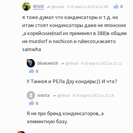
druid
0
@ivasta
16 марта 2022 в 21:00
я тоже думал что канденсаторы и т.д. но
итам стоят конденсаторы даже не японские
,а корейские(nad их применял в 388)в общем
не murdorf и nachicon и rubecon,какаято
samwha
bluesevich
@druid
16 марта 2022 в 21:11
0
У Танноя и РЕЛа Дэу кондёры:)) И что?
ivasta
@druid
16 марта 2022 в 21:14
0
Я не про бренд конденсаторов, а
элементную базу.