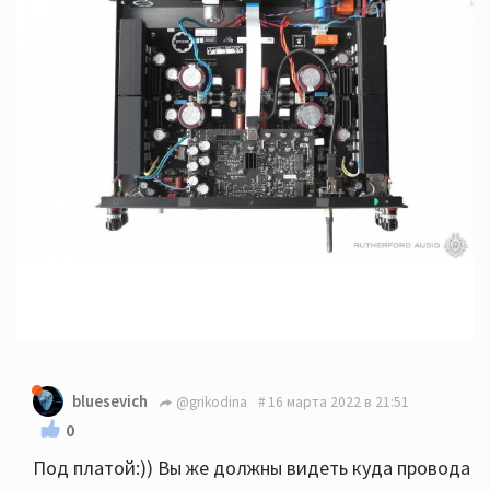
bluesevich
@grikodina
16 марта 2022 в 21:51
0
Под платой:)) Вы же должны видеть куда провода