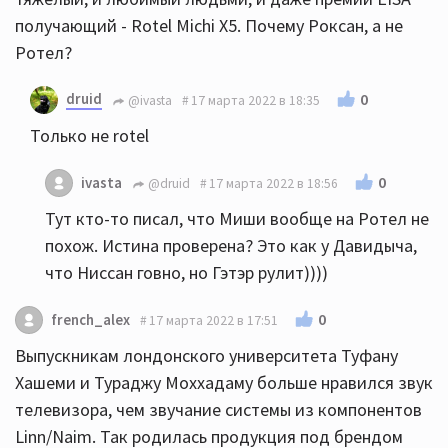
получающий - Rotel Michi X5. Почему Роксан, а не
Ротел?
druid
0
@ivasta
17 марта 2022 в 18:35
Только не rotel
0
ivasta
@druid
17 марта 2022 в 18:56
Тут кто-то писал, что Миши вообще на Ротел не
похож. Истина проверена? Это как у Давидыча,
что Ниссан говно, но Гэтэр рулит))))
0
french_alex
17 марта 2022 в 17:51
Выпускникам лондонского университета Туфану
Хашеми и Тураджу Моххадаму больше нравился звук
телевизора, чем звучание системы из компонентов
Linn/Naim. Так родилась продукция под брендом