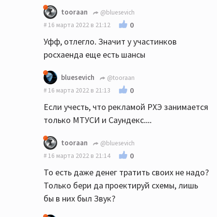
tooraan
@bluesevich
0
16 марта 2022 в 21:12
Уфф, отлегло. Значит у участинков
росхаенда еще есть шансы
bluesevich
@tooraan
0
16 марта 2022 в 21:13
Если учесть, что рекламой РХЭ занимается
только МТУСИ и Саундекс....
tooraan
@bluesevich
0
16 марта 2022 в 21:14
То есть даже денег тратить своих не надо?
Только бери да проектируй схемы, лишь
бы в них был Звук?