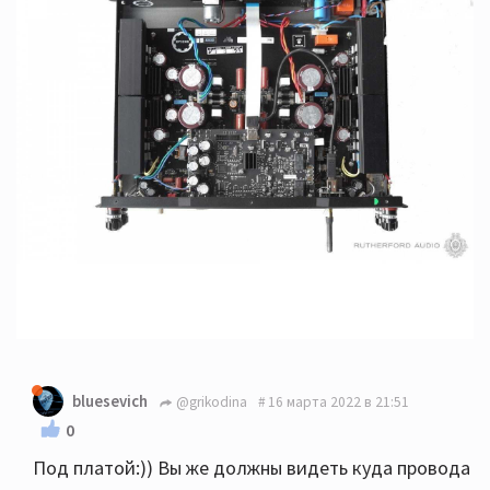
bluesevich
@grikodina
16 марта 2022 в 21:51
0
Под платой:)) Вы же должны видеть куда провода