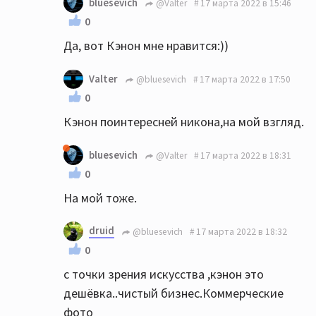
bluesevich
@Valter
17 марта 2022 в 15:46
0
Да, вот Кэнон мне нравится:))
Valter
@bluesevich
17 марта 2022 в 17:50
0
Кэнон поинтересней никона,на мой взгляд.
bluesevich
@Valter
17 марта 2022 в 18:31
0
На мой тоже.
druid
@bluesevich
17 марта 2022 в 18:32
0
с точки зрения искусства ,кэнон это
дешёвка..чистый бизнес.Коммерческие
фото