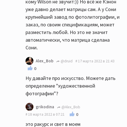
кому Wilson не звучит:)) Но всё же Кэнон
уже давно делает матрицы сам. А у Сони
крупнейший завод по фотолитографии, и
заказ, по своим спецификациям, может
разместить любой. Но это не значит
автоматически, что матрица сделана
Сони.
Alex_Bob
@druid
17 марта 2022 в 21:43
0
Ну давайте про искусство. Можете дать
определение "художественной
фотографии"?
grikodina
@Alex_Bob
0
18 марта 2022 в 07:21
это ракурс и свет в моем