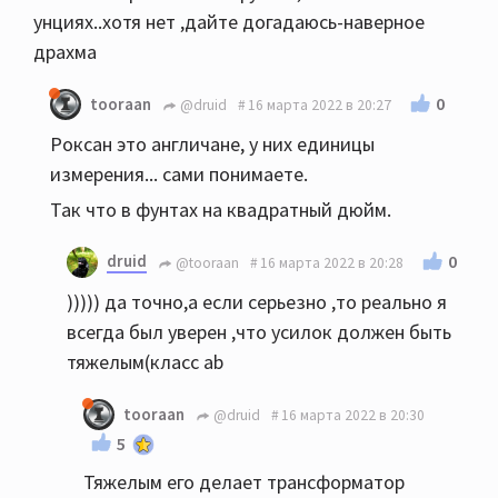
унциях..хотя нет ,дайте догадаюсь-наверное
драхма
0
tooraan
@druid
16 марта 2022 в 20:27
Роксан это англичане, у них единицы
измерения... сами понимаете.
Так что в фунтах на квадратный дюйм.
druid
0
@tooraan
16 марта 2022 в 20:28
))))) да точно,а если серьезно ,то реально я
всегда был уверен ,что усилок должен быть
тяжелым(класс ab
tooraan
@druid
16 марта 2022 в 20:30
5
Тяжелым его делает трансформатор