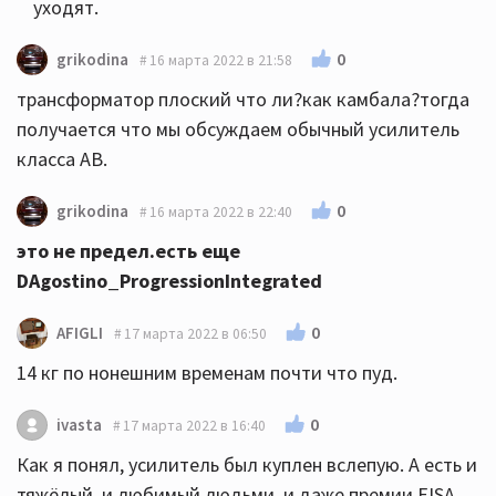
уходят.
0
grikodina
16 марта 2022 в 21:58
трансформатор плоский что ли?как камбала?тогда
получается что мы обсуждаем обычный усилитель
класса АВ.
0
grikodina
16 марта 2022 в 22:40
это не предел.есть еще
DAgostino_ProgressionIntegrated
0
AFIGLI
17 марта 2022 в 06:50
14 кг по нонешним временам почти что пуд.
0
ivasta
17 марта 2022 в 16:40
Как я понял, усилитель был куплен вслепую. А есть и
тяжёлый, и любимый людьми, и даже премии EISA