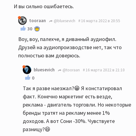
И вы сильно ошибаетесь.
tooraan
@bluesevich
16 марта 2022 в 20:55
30
Воу, воу, палехче, я диванный аудиофил.
Друзей на аудиопроизводстве нет, так что
полностью вам доверюсь.
bluesevich
@tooraan
16 марта 2022 в 21:10
0
Так я разве наезжал?😁 Я констатировал
факт. Конечно маркетинг есть везде,
реклама - двигатель торговли. Но некоторые
бренды тратят на рекламу менее 1%
доходов. А вот Сони -30%. Чувствуете
разницу?😆