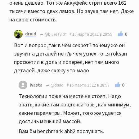
очень дёшево. Тот же Аккуфейс стрит всего 162
тысячи вместо двух лямов. Но звука там нет. Даже
на свою стоимость.
druid
0
@bluesevich
16 марта 2022 в 20:55
Вот и вопрос ,так в чём секрет? почему же он
звучит а деталей нет?в чём успех то...я roksan
просветил в доль и поперёк, нет там много
деталей..даже скажу что мало
0
ivasta
@druid
16 марта 2022 в 20:58
Технологии тоже на месте не стоят. Надо
знать, какие там конденсаторы, как минимум,
какие параметры. Может, того же удается
достичь меньшей массой.
Вам бы benchmark ahb2 послушать.