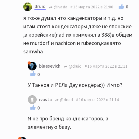
druid
0
@ivasta
16 марта 2022 в 21:00
я тоже думал что канденсаторы и т.д. но
итам стоят конденсаторы даже не японские
,а корейские(nad их применял в 388)в общем
не murdorf и nachicon и rubecon,какаято
samwha
bluesevich
@druid
16 марта 2022 в 21:11
0
У Танноя и РЕЛа Дэу кондёры:)) И что?
ivasta
@druid
16 марта 2022 в 21:14
0
Я не про бренд конденсаторов, а
элементную базу.