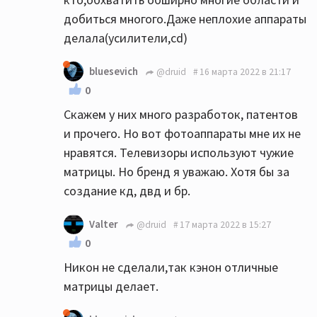
добиться многого.Даже неплохие аппараты
делала(усилители,сd)
bluesevich
@druid
16 марта 2022 в 21:17
0
Скажем у них много разработок, патентов
и прочего. Но вот фотоаппараты мне их не
нравятся. Телевизоры используют чужие
матрицы. Но бренд я уважаю. Хотя бы за
создание кд, двд и бр.
Valter
@druid
17 марта 2022 в 15:27
0
Никон не сделали,так кэнон отличные
матрицы делает.