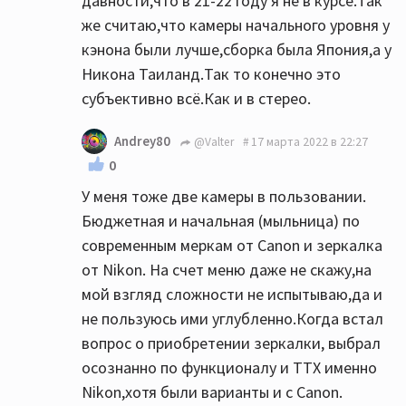
давности,что в 21-22 году я не в курсе.Так
же считаю,что камеры начального уровня у
кэнона были лучше,сборка была Япония,а у
Никона Таиланд.Так то конечно это
субъективно всё.Как и в стерео.
Andrey80
@Valter
17 марта 2022 в 22:27
0
У меня тоже две камеры в пользовании.
Бюджетная и начальная (мыльница) по
современным меркам от Canon и зеркалка
от Nikon. На счет меню даже не скажу,на
мой взгляд сложности не испытываю,да и
не пользуюсь ими углубленно.Когда встал
вопрос о приобретении зеркалки, выбрал
осознанно по функционалу и ТТХ именно
Nikon,хотя были варианты и с Canon.