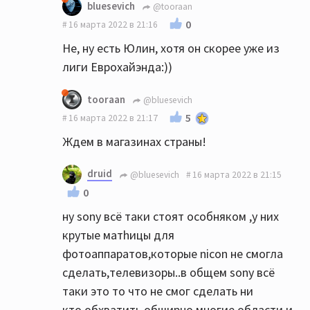
bluesevich
@tooraan
0
16 марта 2022 в 21:16
Не, ну есть Юлин, хотя он скорее уже из
лиги Еврохайэнда:))
tooraan
@bluesevich
5
16 марта 2022 в 21:17
Ждем в магазинах страны!
druid
@bluesevich
16 марта 2022 в 21:15
0
ну sony всё таки стоят особняком ,у них
крутые матhицы для
фотоаппаратов,которые nicon не смогла
сделать,телевизоры..в общем sony всё
таки это то что не смог сделать ни
кто,обхватить обширно многие области и