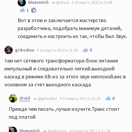
bluesevich
@druid
16 марта 2022 в 21:08
1
Вот в этом и заключается мастерство
разработчика, подобрать минимум деталей,
соединить и настроить их так, чтобы был Звук.
0
grikodina
16 марта 2022 в 21:28
там нет сетевого трансформатора-блок питания
импульсный и следовательно легкий.выходной
каскад в режиме АВ-из за этого звук неплохой.вес в
основном за счет выходного каскада.
druid
0
@grikodina
16 марта 2022 в 21:29
Прежде чем писать ,лучше изучите.Транс стоит
под платой
bluesevich
@grikodina
16 марта 2022 в 21:34