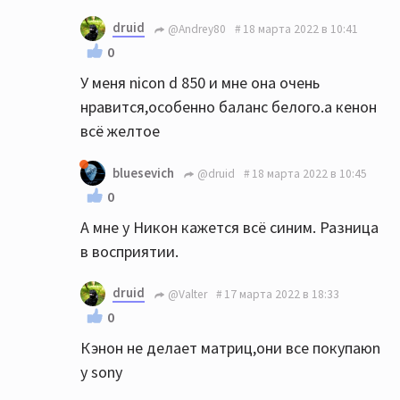
druid
@Andrey80
18 марта 2022 в 10:41
0
У меня nicon d 850 и мне она очень
нравится,особенно баланс белого.а кенон
всё желтое
bluesevich
@druid
18 марта 2022 в 10:45
0
А мне у Никон кажется всё синим. Разница
в восприятии.
druid
@Valter
17 марта 2022 в 18:33
0
Кэнон не делает матриц,они все покупаюn
у sony