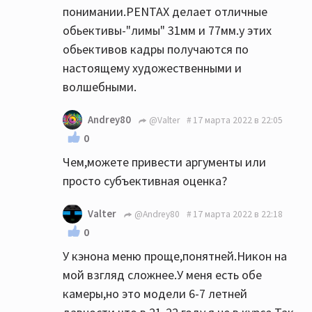
понимании.PENTAX делает отличные
обьективы-"лимы" 31мм и 77мм.у этих
обьективов кадры получаются по
настоящему художественными и
волшебными.
Andrey80
@Valter
17 марта 2022 в 22:05
0
Чем,можете привести аргументы или
просто субъективная оценка?
Valter
@Andrey80
17 марта 2022 в 22:18
0
У кэнона меню проще,понятней.Никон на
мой взгляд сложнее.У меня есть обе
камеры,но это модели 6-7 летней