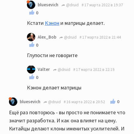
bluesevich
@druid
17 марта 2022 в 19:37
0
Кстати
Кэнон
и матрицы делает.
Alex_Bob
@druid
17 марта 2022 в 21:44
0
Глупости не говорите
Valter
@druid
17 марта 2022 в 22:19
0
Кэнон делает матрицы
0
bluesevich
@druid
16 марта 2022 в 20:52
Ещё раз повторюсь - вы просто не понимаете что
значит разработка. И как она влияет на цену.
Китайцы делают клоны именитых усилителей. И