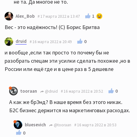
не та. Да многое не то.
1
Alex_Bob
17 марта 2022 в 13:47
Вес - это надёжность! (С) Борис Бритва
druid
0
16 марта 2022 в 20:49
и вообще ,если так просто то почему бы не
разобрать спецам эти усилки сделать похожее ,но в
России или ещё где и в цене раз в 5 дешевле
0
tooraan
@druid
16 марта 2022 в 20:52
А как же брЭнд? В наше время без этого никак.
Б2С бизнес держится на маркетинговых расходах.
bluesevich
@tooraan
16 марта 2022 в 20:53
0