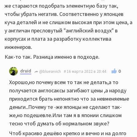
же стараются подобрать элементную базу так,
чтобы убрать негатив. Соответственно у японцев
куча деталей и не слишком высокая при этом цена, а
у англичан пресловутый "английский воздух" в
корпусах и плата за разработку коллектива
инженеров.
Как-то так. Разница именно в подходе.
druid
0
@bluesevich
16 марта 2022 в 20:44
Хорошо,но почему всем то так не делать,а то
получается англосаксы загибают цены ,а народу
приходится брать непонятно что за невменяемые
деньги..Почему те -же японцы не сделают так-
же,но подешевле.Или там я в японии слишком
тесно чтоб думать об нормальном звуке?
Чтоб красиво дешёво крепко и вечно и на долго