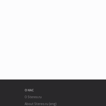
О НАС
О Stereo.ru
About Stereo.ru (eng)