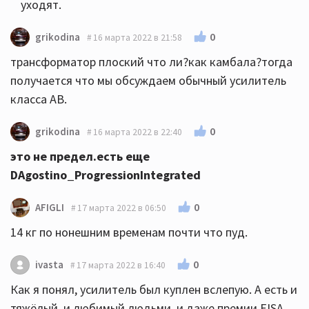
уходят.
0
grikodina
16 марта 2022 в 21:58
трансформатор плоский что ли?как камбала?тогда
получается что мы обсуждаем обычный усилитель
класса АВ.
0
grikodina
16 марта 2022 в 22:40
это не предел.есть еще
DAgostino_ProgressionIntegrated
0
AFIGLI
17 марта 2022 в 06:50
14 кг по нонешним временам почти что пуд.
0
ivasta
17 марта 2022 в 16:40
Как я понял, усилитель был куплен вслепую. А есть и
тяжёлый, и любимый людьми, и даже премии EISA