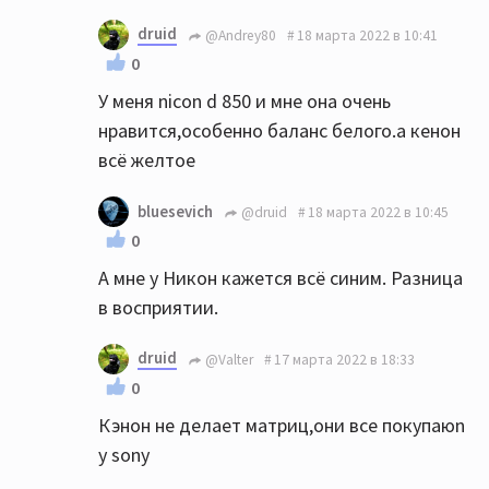
druid
@Andrey80
18 марта 2022 в 10:41
0
У меня nicon d 850 и мне она очень
нравится,особенно баланс белого.а кенон
всё желтое
bluesevich
@druid
18 марта 2022 в 10:45
0
А мне у Никон кажется всё синим. Разница
в восприятии.
druid
@Valter
17 марта 2022 в 18:33
0
Кэнон не делает матриц,они все покупаюn
у sony