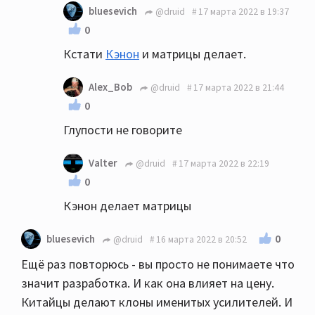
bluesevich
@druid
17 марта 2022 в 19:37
0
Кстати
Кэнон
и матрицы делает.
Alex_Bob
@druid
17 марта 2022 в 21:44
0
Глупости не говорите
Valter
@druid
17 марта 2022 в 22:19
0
Кэнон делает матрицы
0
bluesevich
@druid
16 марта 2022 в 20:52
Ещё раз повторюсь - вы просто не понимаете что
значит разработка. И как она влияет на цену.
Китайцы делают клоны именитых усилителей. И