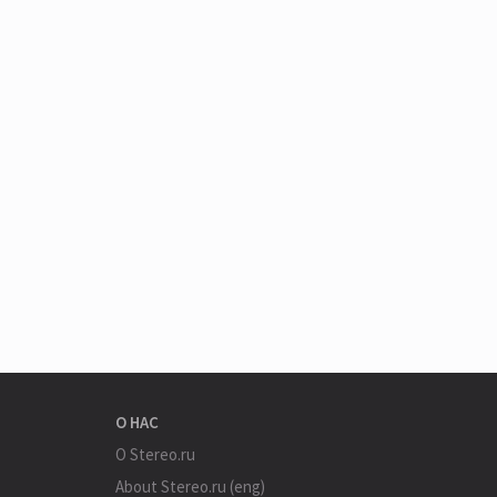
О НАС
О Stereo.ru
About Stereo.ru (eng)