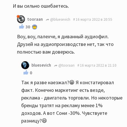
И вы сильно ошибаетесь.
tooraan
@bluesevich
16 марта 2022 в 20:55
30
Воу, воу, палехче, я диванный аудиофил.
Друзей на аудиопроизводстве нет, так что
полностью вам доверюсь.
bluesevich
@tooraan
16 марта 2022 в 21:10
0
Так я разве наезжал?😁 Я констатировал
факт. Конечно маркетинг есть везде,
реклама - двигатель торговли. Но некоторые
бренды тратят на рекламу менее 1%
доходов. А вот Сони -30%. Чувствуете
разницу?😆