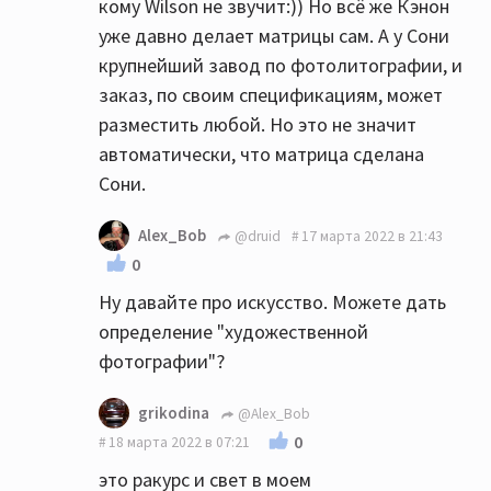
кому Wilson не звучит:)) Но всё же Кэнон
уже давно делает матрицы сам. А у Сони
крупнейший завод по фотолитографии, и
заказ, по своим спецификациям, может
разместить любой. Но это не значит
автоматически, что матрица сделана
Сони.
Alex_Bob
@druid
17 марта 2022 в 21:43
0
Ну давайте про искусство. Можете дать
определение "художественной
фотографии"?
grikodina
@Alex_Bob
0
18 марта 2022 в 07:21
это ракурс и свет в моем