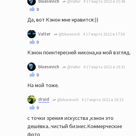
bluesevich
@Valter
17 марта 2022 в 15:46
0
Да, вот Кэнон мне нравится:))
Valter
@bluesevich
17 марта 2022 в 17:50
0
Кэнон поинтересней никона,на мой взгляд.
bluesevich
@Valter
17 марта 2022 в 18:31
0
На мой тоже.
druid
@bluesevich
17 марта 2022 в 18:32
0
с точки зрения искусства ,кэнон это
дешёвка..чистый бизнес.Коммерческие
фото