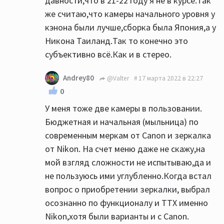
давности,что в 21-22 году я не в курсе.Так
же считаю,что камеры начального уровня у
кэнона были лучше,сборка была Япония,а у
Никона Таиланд.Так то конечно это
субъективно всё.Как и в стерео.
Andrey80
@Valter
17 марта 2022 в 22:27
0
У меня тоже две камеры в пользовании.
Бюджетная и начальная (мыльница) по
современным меркам от Canon и зеркалка
от Nikon. На счет меню даже не скажу,на
мой взгляд сложности не испытываю,да и
не пользуюсь ими углубленно.Когда встал
вопрос о приобретении зеркалки, выбрал
осознанно по функционалу и ТТХ именно
Nikon,хотя были варианты и с Canon.