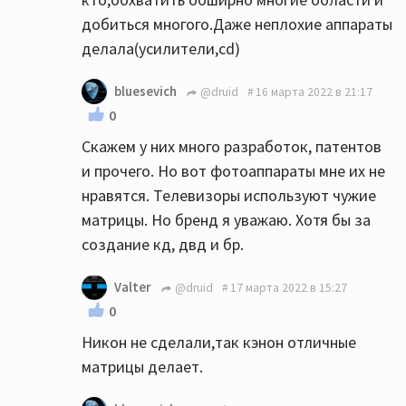
добиться многого.Даже неплохие аппараты
делала(усилители,сd)
bluesevich
@druid
16 марта 2022 в 21:17
0
Скажем у них много разработок, патентов
и прочего. Но вот фотоаппараты мне их не
нравятся. Телевизоры используют чужие
матрицы. Но бренд я уважаю. Хотя бы за
создание кд, двд и бр.
Valter
@druid
17 марта 2022 в 15:27
0
Никон не сделали,так кэнон отличные
матрицы делает.