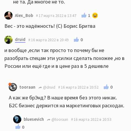
не та. Да многое не то.
1
Alex_Bob
17 марта 2022 в 13:47
Вес - это надёжность! (С) Борис Бритва
druid
0
16 марта 2022 в 20:49
и вообще ,если так просто то почему бы не
разобрать спецам эти усилки сделать похожее ,но в
России или ещё где и в цене раз в 5 дешевле
0
tooraan
@druid
16 марта 2022 в 20:52
А как же брЭнд? В наше время без этого никак.
Б2С бизнес держится на маркетинговых расходах.
bluesevich
@tooraan
16 марта 2022 в 20:53
0