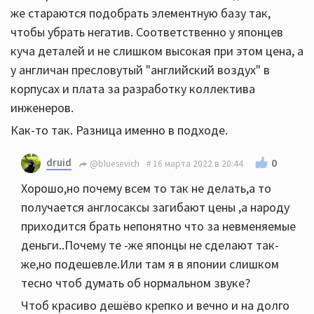
же стараются подобрать элементную базу так,
чтобы убрать негатив. Соответственно у японцев
куча деталей и не слишком высокая при этом цена, а
у англичан пресловутый "английский воздух" в
корпусах и плата за разработку коллектива
инженеров.
Как-то так. Разница именно в подходе.
druid
0
@bluesevich
16 марта 2022 в 20:44
Хорошо,но почему всем то так не делать,а то
получается англосаксы загибают цены ,а народу
приходится брать непонятно что за невменяемые
деньги..Почему те -же японцы не сделают так-
же,но подешевле.Или там я в японии слишком
тесно чтоб думать об нормальном звуке?
Чтоб красиво дешёво крепко и вечно и на долго