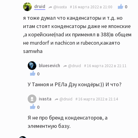
druid
0
@ivasta
16 марта 2022 в 21:00
я тоже думал что канденсаторы и т.д. но
итам стоят конденсаторы даже не японские
,а корейские(nad их применял в 388)в общем
не murdorf и nachicon и rubecon,какаято
samwha
bluesevich
@druid
16 марта 2022 в 21:11
0
У Танноя и РЕЛа Дэу кондёры:)) И что?
ivasta
@druid
16 марта 2022 в 21:14
0
Я не про бренд конденсаторов, а
элементную базу.