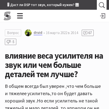
🎚 Даст ли DSP тот звук, который нужен? 🎛
druid
Вопрос
16 марта 2022 в 20:14
67
-5
влияние веса усилителя на
звук или чем больше
деталей тем лучше?
В общем всегда был уверен ,что чем больше
и тяжелее усилитель,то он будет давать
хороший звук .Но если усилитель не такой
тяжелый и мало деталей ,то априори он не