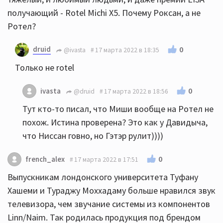
получающий - Rotel Michi X5. Почему Роксан, а не
Ротел?
druid
0
@ivasta
17 марта 2022 в 18:35
Только не rotel
0
ivasta
@druid
17 марта 2022 в 18:56
Тут кто-то писал, что Миши вообще на Ротел не
похож. Истина проверена? Это как у Давидыча,
что Ниссан говно, но Гэтэр рулит))))
0
french_alex
17 марта 2022 в 17:51
Выпускникам лондонского университета Туфану
Хашеми и Тураджу Моххадаму больше нравился звук
телевизора, чем звучание системы из компонентов
Linn/Naim. Так родилась продукция под брендом