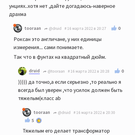
унциях..хотя нет ,дайте догадаюсь-наверное
драхма
0
tooraan
@druid
16 марта 2022 в 20:27
Роксан это англичане, у них единицы
измерения... сами понимаете.
Так что в фунтах на квадратный дюйм.
druid
0
@tooraan
16 марта 2022 в 20:28
))))) да точно,а если серьезно ,то реально я
всегда был уверен ,что усилок должен быть
тяжелым(класс ab
tooraan
@druid
16 марта 2022 в 20:30
5
Тяжелым его делает трансформатор