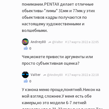
понимании.PENTAX делает отличные
обьективы-"лимы" 31мм и 77мм.у этих
обьективов кадры получаются по
настоящему художественными и
волшебными.
Andrey80
@Valter
17 марта 2022 в 22:05
0
Чем,можете привести аргументы или
просто субъективная оценка?
Valter
@Andrey80
17 марта 2022 в 22:18
0
У кэнона меню проще,понятней.Никон на
мой взгляд сложнее.У меня есть обе
камеры,но это модели 6-7 летней