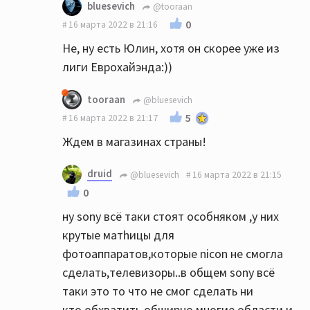
bluesevich
@tooraan
0
16 марта 2022 в 21:16
Не, ну есть Юлин, хотя он скорее уже из
лиги Еврохайэнда:))
tooraan
@bluesevich
5
16 марта 2022 в 21:17
Ждем в магазинах страны!
druid
@bluesevich
16 марта 2022 в 21:15
0
ну sony всё таки стоят особняком ,у них
крутые матhицы для
фотоаппаратов,которые nicon не смогла
сделать,телевизоры..в общем sony всё
таки это то что не смог сделать ни
кто,обхватить обширно многие области и