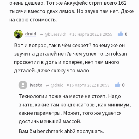
очень дёшево. Тот же Аккуфейс стрит всего 162
тысячи вместо двух лямов. Но звука там нет. Даже
на свою стоимость.
druid
0
@bluesevich
16 марта 2022 в 20:55
Вот и вопрос ,так в чём секрет? почему же он
звучит а деталей нет?в чём успех то...я roksan
просветил в доль и поперёк, нет там много
деталей..даже скажу что мало
0
ivasta
@druid
16 марта 2022 в 20:58
Технологии тоже на месте не стоят. Надо
знать, какие там конденсаторы, как минимум,
какие параметры. Может, того же удается
достичь меньшей массой.
Вам бы benchmark ahb2 послушать.