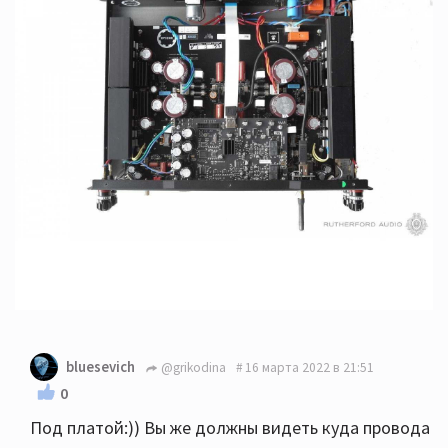
bluesevich
@grikodina
16 марта 2022 в 21:51
0
Под платой:)) Вы же должны видеть куда провода