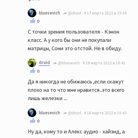
bluesevich
@druid
17 марта 2022 в 19:34
0
С точки зрения пользователя - Кэнон
класс. А у кого бы они не покупали
матрицы, Сони это отстой. Не в обиду.
druid
@bluesevich
18 марта 2022 в 10:41
0
Да я никогда не обижаюсь ,если скажут
плохо на то что мне нравится..это всего
лишь железки ...
bluesevich
@druid
18 марта 2022 в 10:43
0
Ну да, кому то и Алекс аудио - хайэнд, а