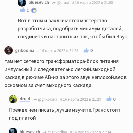
bluesevich
@druid
16 марта 2022 в 21:08
1
Вот в этом и заключается мастерство
разработчика, подобрать минимум деталей,
соединить и настроить их так, чтобы был Звук.
0
grikodina
16 марта 2022 в 21:28
там нет сетевого трансформатора-блок питания
импульсный и следовательно легкий.выходной
каскад в режиме АВ-из за этого звук неплохой.вес в
основном за счет выходного каскада.
druid
0
@grikodina
16 марта 2022 в 21:29
Прежде чем писать ,лучше изучите.Транс стоит
под платой
bluesevich
@grikodina
16 марта 2022 в 21:34