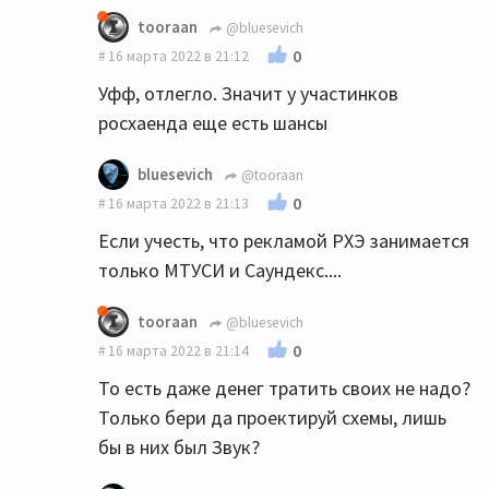
tooraan
@bluesevich
0
16 марта 2022 в 21:12
Уфф, отлегло. Значит у участинков
росхаенда еще есть шансы
bluesevich
@tooraan
0
16 марта 2022 в 21:13
Если учесть, что рекламой РХЭ занимается
только МТУСИ и Саундекс....
tooraan
@bluesevich
0
16 марта 2022 в 21:14
То есть даже денег тратить своих не надо?
Только бери да проектируй схемы, лишь
бы в них был Звук?