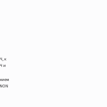
Ч, к
Ч и
ением
DENON