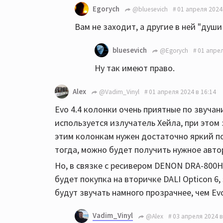
Egorych
@bluesevich
01 апреля 2024
Вам не заходит, а другие в ней "души
bluesevich
@Egorych
01 апрел
Ну так имеют право.
Alex
@Vadim_Vinyl
01 апреля 2024 в 16:14
Evo 4.4 колонки очень приятные по звуча
используется излучатель Хейла, при этом
этим колонкам нужен достаточно яркий по
тогда, можно будет получить нужное авто
Но, в связке с ресивером DENON DRA-800
будет покупка на вторичке DALI Opticon 
будут звучать намного прозрачнее, чем Evo
Vadim_Vinyl
@Alex
03 апреля 2024 в