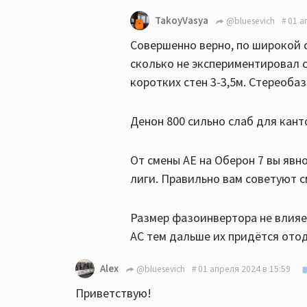
TakoyVasya
@bluesevich
01 а
Совершенно верно, по широкой с
сколько не экспериментировал с
коротких стен 3-3,5м. Стереобаз
Денон 800 сильно слаб для кант
От смены АЕ на Оберон 7 вы явн
лиги. Правильно вам советуют 
Размер фазоинвертора не влияет
АС тем дальше их придётся отод
Alex
@bluesevich
01 апреля 2024 в 15:59
Приветствую!