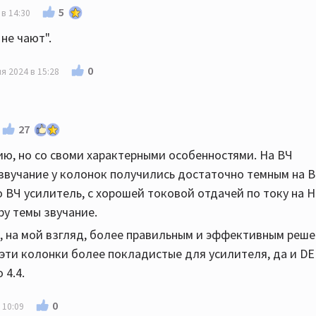
5
 в 14:30
 не чают".
0
я 2024 в 15:28
27
нию, но со своми характерными особенностями. На ВЧ
 звучание у колонок получились достаточно темным на В
 ВЧ усилитель, с хорошей токовой отдачей по току на Н
ру темы звучание.
H, на мой взгляд, более правильным и эффективным реш
6, эти колонки более покладистые для усилителя, да и 
 4.4.
0
 10:09