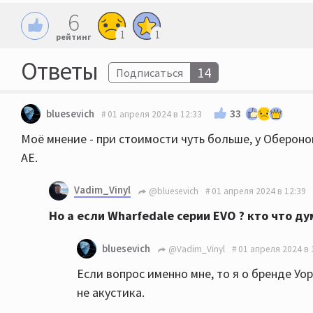
6
1
1
рейтинг
Ответы
14
Подписаться
33
bluesevich
01 апреля 2024 в 12:33
Моё мнение - при стоимости чуть больше, у Обероно
АЕ.
Vadim_Vinyl
@bluesevich
01 апреля 2024 в 12:39
Но а если Wharfedale серии EVO ? кто что ду
bluesevich
@Vadim_Vinyl
01 апреля 2024 в 
Если вопрос именно мне, то я о бренде Уо
не акустика.