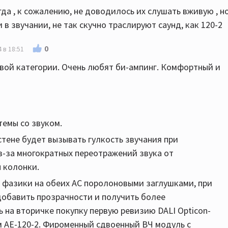
огда , к сожалению, не доводилось их слушать вживую , н
в звучании, не так скучно траслируют саунд, как 120-2
0
 в 18:51
овой категории. Очень любят би-ампинг. Комфортный и
темы со звуком.
стене будет вызывать гулкость звучания при
з-за многократных переотражений звука от
 колонки.
 фазики на обеих АС поролоновыми заглушками, при
 добавить прозрачности и получить более
 на вторичке покупку первую ревизию DALI Opticon-
ем АЕ-120-2. Фироменный сдвоенный ВЧ модуль с