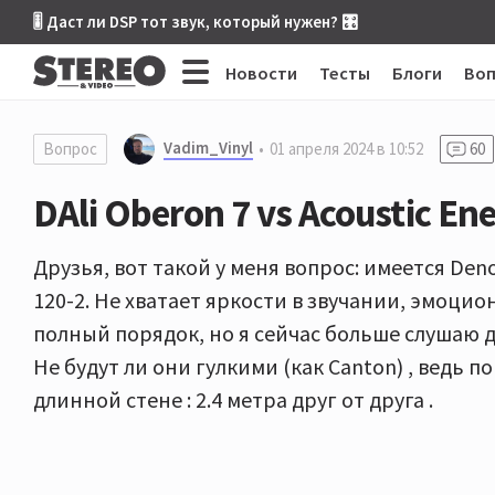
🎚 Даст ли DSP тот звук, который нужен? 🎛
Новости
Тесты
Блоги
Во
Vadim_Vinyl
Вопрос
01 апреля 2024 в 10:52
60
DAli Oberon 7 vs Acoustic En
Друзья, вот такой у меня вопрос: имеется Deno
120-2. Не хватает яркости в звучании, эмоцио
полный порядок, но я сейчас больше слушаю джа
Не будут ли они гулкими (как Canton) , ведь п
длинной стене : 2.4 метра друг от друга .