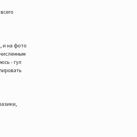
 всего
, и на фото
очисленным
юсь - гул
олировать
фазики,