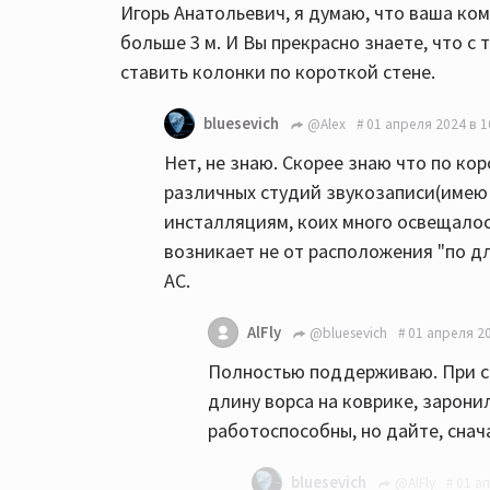
Игорь Анатольевич, я думаю, что ваша комн
больше 3 м. И Вы прекрасно знаете, что с
ставить колонки по короткой стене.
bluesevich
@Alex
01 апреля 2024 в 1
Нет, не знаю. Скорее знаю что по ко
различных студий звукозаписи(имею 
инсталляциям, коих много освещалось
возникает не от расположения "по д
АС.
AlFly
@bluesevich
01 апреля 20
Полностью поддерживаю. При см
длину ворса на коврике, зарони
работоспособны, но дайте, снач
bluesevich
@AlFly
01 ап