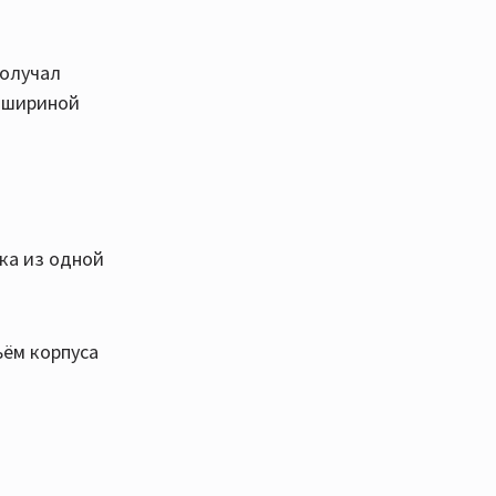
получал
с шириной
ика из одной
ъём корпуса