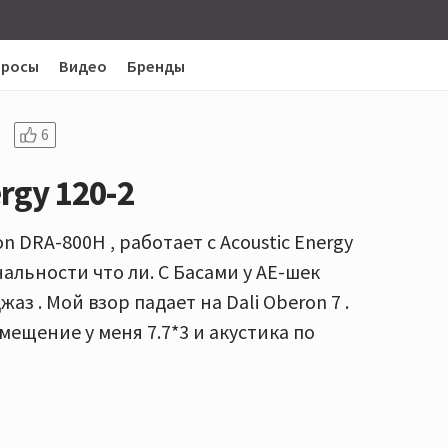
просы
Видео
Бренды
6
ergy 120-2
n DRA-800H , работает с Acoustic Energy
нальности что ли. С Басами у АЕ-шек
з . Мой взор падает на Dali Oberon 7 .
омещение у меня 7.7*3 и акустика по