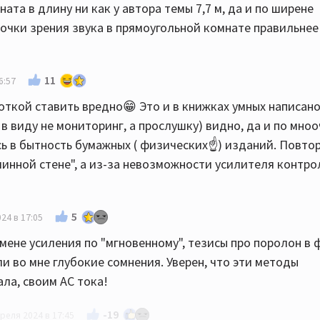
ата в длину ни как у автора темы 7,7 м, да и по ширене
 точки зрения звука в прямоугольной комнате правильнее
11
6:57
роткой ставить вредно😁 Это и в книжках умных написано
в виду не мониторинг, а прослушку) видно, да и по мно
 в бытность бумажных ( физических☝️) изданий. Повтор
линной стене", а из-за невозможности усилителя контр
5
24 в 17:05
ене усиления по "мгновенному", тезисы про поролон в 
ли во мне глубокие сомнения. Уверен, что эти методы
ала, своим АС тока!
-19
реля 2024 в 17:45