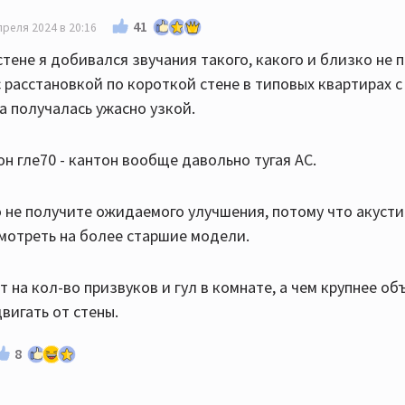
41
преля 2024 в 20:16
тене я добивался звучания такого, какого и близко не 
 расстановкой по короткой стене в типовых квартирах 
а получалась ужасно узкой.
он гле70 - кантон вообще давольно тугая АС.
о не получите ожидаемого улучшения, потому что акуст
смотреть на более старшие модели.
 на кол-во призвуков и гул в комнате, а чем крупнее об
вигать от стены.
8