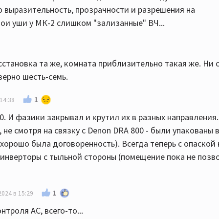
ю выразительность, прозрачности и разрешения на
мои уши у МК-2 слишком "зализанные" ВЧ...
асстановка та же, комната приблизительно такая же. Ни 
верно шесть-семь.
1
14:38
70. И фазики закрывал и крутил их в разных направления.
не смотря на связку с Denon DRA 800 - были упакованы 
хорошо была договоренность). Всегда теперь с опаской 
нверторы с тыльной стороны (помещение пока не позв
1
2024 в 15:29
троля АС, всего-то...