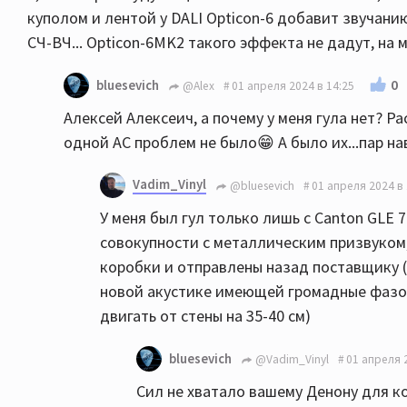
куполом и лентой у DALI Opticon-6 добавит звучани
СЧ-ВЧ... Opticon-6MK2 такого эффекта не дадут, на 
0
bluesevich
@Alex
01 апреля 2024 в 14:25
Алексей Алексеич, а почему у меня гула нет? Р
одной АС проблем не было😁 А было их...пар на
Vadim_Vinyl
@bluesevich
01 апреля 2024 в 
У меня был гул только лишь с Canton GLE 
совокупности с металлическим призвуком, 
коробки и отправлены назад поставщику (
новой акустике имеющей громадные фазои
двигать от стены на 35-40 см)
bluesevich
@Vadim_Vinyl
01 апреля 
Сил не хватало вашему Денону для кон