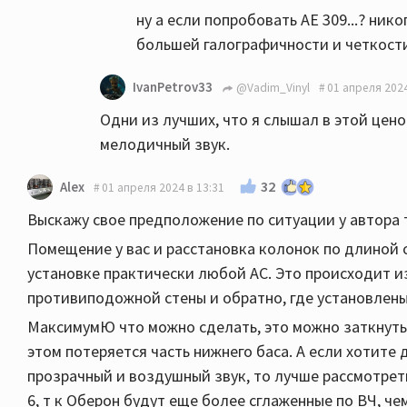
ну а если попробовать АЕ 309...? ник
большей галографичности и четкости 
IvanPetrov33
@Vadim_Vinyl
01 апреля 2024
Одни из лучших, что я слышал в этой цен
мелодичный звук.
32
Alex
01 апреля 2024 в 13:31
Выскажу свое предположение по ситуации у автора 
Помещение у вас и расстановка колонок по длиной 
установке практически любой АС. Это происходит и
противиподожной стены и обратно, где установлены
МаксимумЮ что можно сделать, это можно заткнуть
этом потеряется часть нижнего баса. А если хотите
прозрачный и воздушный звук, то лучше рассмотреть
6, т к Оберон будут еще более сглаженные по ВЧ, ч