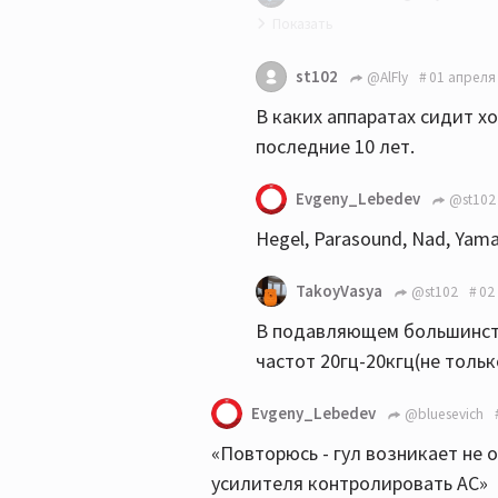
От тож!👍
st102
@AlFly
01 апреля 
В каких аппаратах сидит х
последние 10 лет.
Evgeny_Lebedev
@st102
Hegel, Parasound, Nad, Yama
TakoyVasya
@st102
02
В подавляющем большинстве
частот 20гц-20кгц(не толь
Evgeny_Lebedev
@bluesevich
«Повторюсь - гул возникает не 
усилителя контролировать АС»