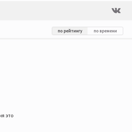
по рейтингу
по времени
ня это