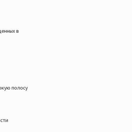
щенных в
окую полосу
ости