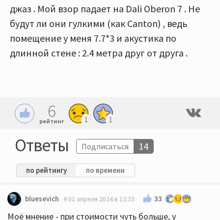
джаз . Мой взор падает на Dali Oberon 7 . Не
будут ли они гулкими (как Canton) , ведь
помещение у меня 7.7*3 и акустика по
длинной стене : 2.4 метра друг от друга .
6
1
1
рейтинг
Ответы
14
Подписаться
по рейтингу
по времени
33
bluesevich
01 апреля 2024 в 12:33
Моё мнение - при стоимости чуть больше, у