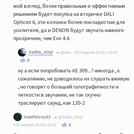
мой взгляд, более правильным и эффективным
решением будет покупка на вторичке DALI
Opticon 6, эти колонки более покладистые для
усилителя, да и DENON будут звучать намного
прозрачнее, чем Evo 4.4.
Vadim_Vinyl
@Alex
03 апреля 2024 в 10:09
0
ну а если попробовать АЕ 309...? никогда , к
сожалению, не доводилось их слушать вживую
, но говорят о большей галографичности и
четкости в звучании, не так скучно
траслируют саунд, как 120-2
IvanPetrov33
@Vadim_Vinyl
0
01 апреля 2024 в 18:51