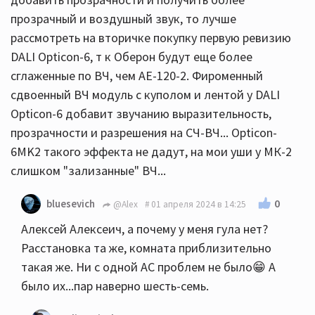
прозрачный и воздушный звук, то лучше
рассмотреть на вторичке покупку первую ревизию
DALI Opticon-6, т к Оберон будут еще более
сглаженные по ВЧ, чем АЕ-120-2. Фироменный
сдвоенный ВЧ модуль с куполом и лентой у DALI
Opticon-6 добавит звучанию выразительность,
прозрачности и разрешения на СЧ-ВЧ... Opticon-
6MK2 такого эффекта не дадут, на мои уши у МК-2
слишком "зализанные" ВЧ...
0
bluesevich
@Alex
01 апреля 2024 в 14:25
Алексей Алексеич, а почему у меня гула нет?
Расстановка та же, комната приблизительно
такая же. Ни с одной АС проблем не было😁 А
было их...пар наверно шесть-семь.