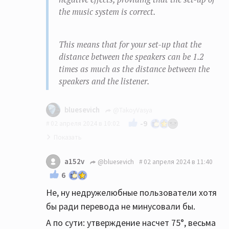
the music system is correct.
This means that for your set-up that the
distance between the speakers can be 1.2
times as much as the distance between the
speakers and the listener.
bluesevich
@TakoyVasya
-9
02 апреля 2024 в 10:02
Не все пользователи здесь в адеквате.
a152v
@bluesevich
02 апреля 2024 в 11:40
И не все владеют аглицким:))
6
Наконец, мы подошли к вопросу о том, как
Не, ну недружелюбные пользователи хотя
правильно определить расстояние между
бы ради перевода не минусовали бы.
динамиками. На заре стереофонии
А по сути: утверждение насчет 75°, весьма
оборудование устанавливалось по