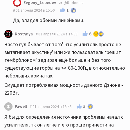
Evgeny_Lebedev
@Rodomez
1
01 апреля 2024 в 15:50
Да, владел обеими линейками.
6
Kostynya
01 апреля 2024 в 14:53
Часто гул бывает от того' что усилитель просто не
вытягивает акустику' или же пользователь грешит
тембрблоком' задирая ещё больше и без того
существующие горбы на <> 60-100Гц в относительно
небольших комнатах.
Смущает потребляемая мощность данного Дэнона -
220Вт.
5
Pawell
01 апреля 2024 в 15:43
Я бы для определения источника проблемы начал с
усилителя, тк он легче и его проще принести на