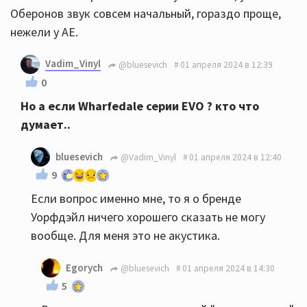
Оберонов звук совсем начальный, гораздо проще,
нежели у АЕ.
Vadim_Vinyl
@bluesevich
01 апреля 2024 в 12:39
0
Но а если Wharfedale серии EVO ? кто что
думает..
bluesevich
@Vadim_Vinyl
01 апреля 2024 в 12:40
9
Если вопрос именно мне, то я о бренде
Уорфдэйл ничего хорошего сказать не могу
вообще. Для меня это не акустика.
Egorych
@bluesevich
01 апреля 2024 в 14:30
5