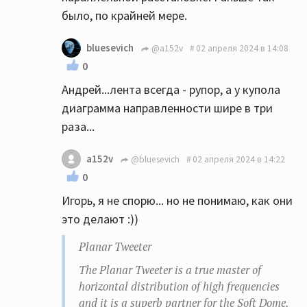
могу...
было, по крайней мере.
bluesevich
@a152v
02 апреля 2024 в 14:08
0
Андрей...лента всегда - рупор, а у купола
диаграмма направленности шире в три
раза...
a152v
@bluesevich
02 апреля 2024 в 14:22
0
Игорь, я не спорю... но не понимаю, как они
это делают :))
Planar Tweeter
The Planar Tweeter is a true master of
horizontal distribution of high frequencies
and it is a superb partner for the Soft Dome.