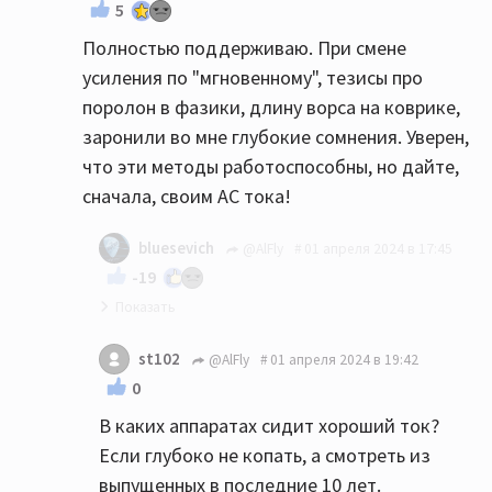
5
Полностью поддерживаю. При смене
усиления по "мгновенному", тезисы про
поролон в фазики, длину ворса на коврике,
заронили во мне глубокие сомнения. Уверен,
что эти методы работоспособны, но дайте,
сначала, своим АС тока!
bluesevich
@AlFly
01 апреля 2024 в 17:45
-19
От тож!👍
st102
@AlFly
01 апреля 2024 в 19:42
0
В каких аппаратах сидит хороший ток?
Если глубоко не копать, а смотреть из
выпущенных в последние 10 лет.