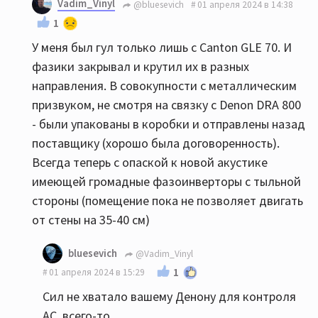
Vadim_Vinyl
@bluesevich
01 апреля 2024 в 14:38
1
У меня был гул только лишь с Canton GLE 70. И
фазики закрывал и крутил их в разных
направления. В совокупности с металлическим
призвуком, не смотря на связку с Denon DRA 800
- были упакованы в коробки и отправлены назад
поставщику (хорошо была договоренность).
Всегда теперь с опаской к новой акустике
имеющей громадные фазоинверторы с тыльной
стороны (помещение пока не позволяет двигать
от стены на 35-40 см)
bluesevich
@Vadim_Vinyl
1
01 апреля 2024 в 15:29
Сил не хватало вашему Денону для контроля
АС, всего-то...