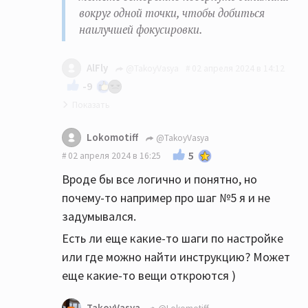
вокруг одной точки, чтобы добиться
наилучшей фокусировки.
AlFly
@TakoyVasya
02 апреля 2024 в 14:12
-9
Золотая инструкция! Пришёл к тем же
Lokomotiff
@TakoyVasya
выводам опытным путём.
5
02 апреля 2024 в 16:25
Вроде бы все логично и понятно, но
почему-то например про шаг №5 я и не
задумывался.
Есть ли еще какие-то шаги по настройке
или где можно найти инструкцию? Может
еще какие-то вещи откроются )
TakoyVasya