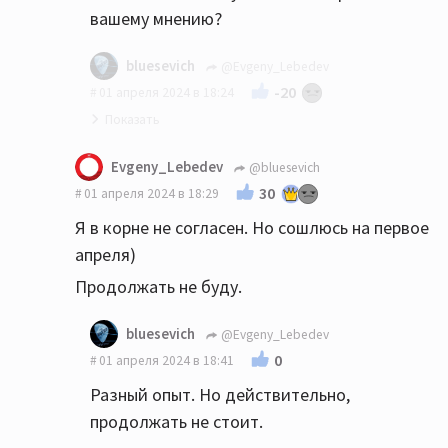
вашему мнению?
bluesevich
@Evgeny_Lebedev
-20
01 апреля 2024 в 18:24
Конечно если комната "выстроена
Evgeny_Lebedev
@bluesevich
специально" для прослушивания музыки, и
30
01 апреля 2024 в 18:29
содержит голые стены, аппаратуру и
Я в корне не согласен. Но сошлюсь на первое
табуретку,она будет очень даже
апреля)
"причём"😁
Продолжать не буду.
bluesevich
@Evgeny_Lebedev
0
01 апреля 2024 в 18:41
Разный опыт. Но действительно,
продолжать не стоит.