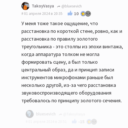
TakoyVasya
@bluesevich
10
01 апреля 2024 в 20:35
У меня тоже такое ощущение, что
расстановка по короткой стене, ровно, как и
расстановка по правилу золотого
треугольника - это столпы из эпохи винтажа,
когда аппаратура толком не могла
формировать сцену, а был только
центральный образ, да и принцип записи
инструментов микрофонами раньше был
несколько другой, из-за чего расстановка
звуковоспроизводящего оборудования
требовалось по принципу золотого сечения.
bluesevich
@TakoyVasya
-15
01 апреля 2024 в 20:51