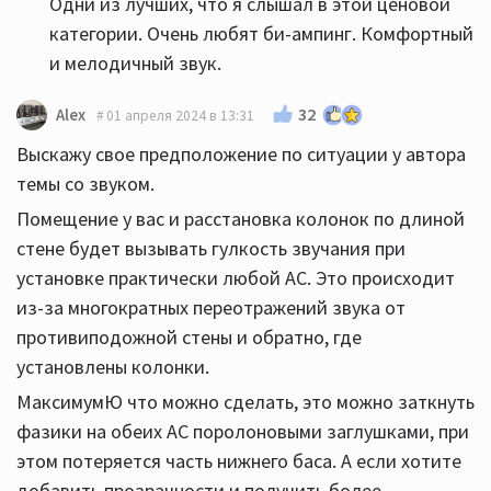
Одни из лучших, что я слышал в этой ценовой
категории. Очень любят би-ампинг. Комфортный
и мелодичный звук.
32
Alex
01 апреля 2024 в 13:31
Выскажу свое предположение по ситуации у автора
темы со звуком.
Помещение у вас и расстановка колонок по длиной
стене будет вызывать гулкость звучания при
установке практически любой АС. Это происходит
из-за многократных переотражений звука от
противиподожной стены и обратно, где
установлены колонки.
МаксимумЮ что можно сделать, это можно заткнуть
фазики на обеих АС поролоновыми заглушками, при
этом потеряется часть нижнего баса. А если хотите
добавить прозрачности и получить более