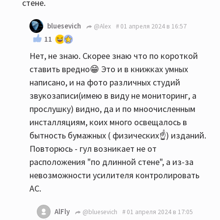
стене.
bluesevich
@Alex
01 апреля 2024 в 16:57
11
Нет, не знаю. Скорее знаю что по короткой
ставить вредно😁 Это и в книжках умных
написано, и на фото различных студий
звукозаписи(имею в виду не мониторинг, а
прослушку) видно, да и по мноочисленным
инсталляциям, коих много освещалось в
бытность бумажных ( физических☝️) изданий.
Повторюсь - гул возникает не от
расположения "по длинной стене", а из-за
невозможности усилителя контролировать
АС.
AlFly
@bluesevich
01 апреля 2024 в 17:05