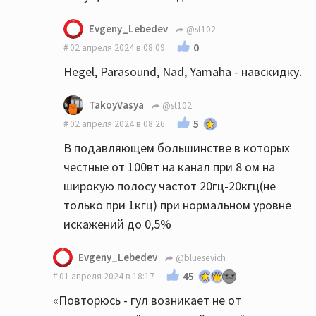
Evgeny_Lebedev
@st102
0
02 апреля 2024 в 08:09
Hegel, Parasound, Nad, Yamaha - навскидку.
TakoyVasya
@st102
5
02 апреля 2024 в 08:26
В подавляющем большинстве в которых
честные от 100вт на канал при 8 ом на
широкую полосу частот 20гц-20кгц(не
только при 1кгц) при нормальном уровне
искажений до 0,5%
Evgeny_Lebedev
@bluesevich
45
01 апреля 2024 в 18:17
«Повторюсь - гул возникает не от