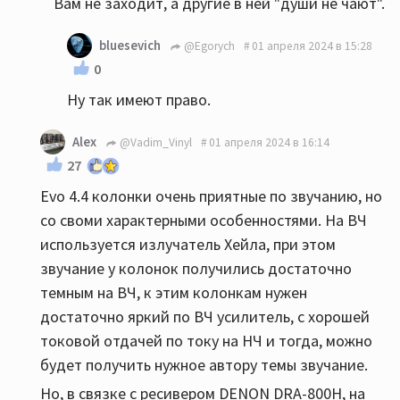
Вам не заходит, а другие в ней "души не чают".
bluesevich
@Egorych
01 апреля 2024 в 15:28
0
Ну так имеют право.
Alex
@Vadim_Vinyl
01 апреля 2024 в 16:14
27
Evo 4.4 колонки очень приятные по звучанию, но
со своми характерными особенностями. На ВЧ
используется излучатель Хейла, при этом
звучание у колонок получились достаточно
темным на ВЧ, к этим колонкам нужен
достаточно яркий по ВЧ усилитель, с хорошей
токовой отдачей по току на НЧ и тогда, можно
будет получить нужное автору темы звучание.
Но, в связке с ресивером DENON DRA-800H, на