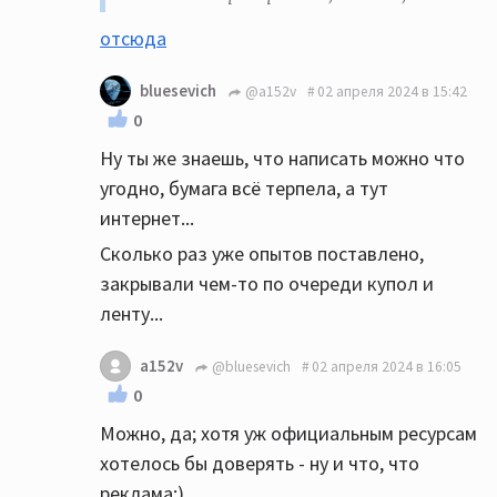
отсюда
bluesevich
@a152v
02 апреля 2024 в 15:42
0
Ну ты же знаешь, что написать можно что
угодно, бумага всё терпела, а тут
интернет...
Сколько раз уже опытов поставлено,
закрывали чем-то по очереди купол и
ленту...
a152v
@bluesevich
02 апреля 2024 в 16:05
0
Можно, да; хотя уж официальным ресурсам
хотелось бы доверять - ну и что, что
реклама:)