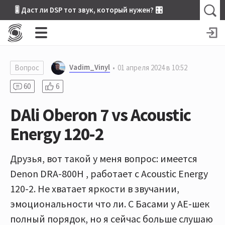
🎚 Даст ли DSP тот звук, который нужен? 🎛
Vadim_Vinyl
Вопрос
01 апреля 2024 в 10:52
60
6
DAli Oberon 7 vs Acoustic
Energy 120-2
Друзья, вот такой у меня вопрос: имеется
Denon DRA-800H , работает с Acoustic Energy
120-2. Не хватает яркости в звучании,
эмоциональности что ли. С Басами у АЕ-шек
полный порядок, но я сейчас больше слушаю