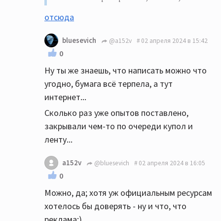
отсюда
bluesevich
@a152v
02 апреля 2024 в 15:42
0
Ну ты же знаешь, что написать можно что
угодно, бумага всё терпела, а тут
интернет...
Сколько раз уже опытов поставлено,
закрывали чем-то по очереди купол и
ленту...
a152v
@bluesevich
02 апреля 2024 в 16:05
0
Можно, да; хотя уж официальным ресурсам
хотелось бы доверять - ну и что, что
реклама:)