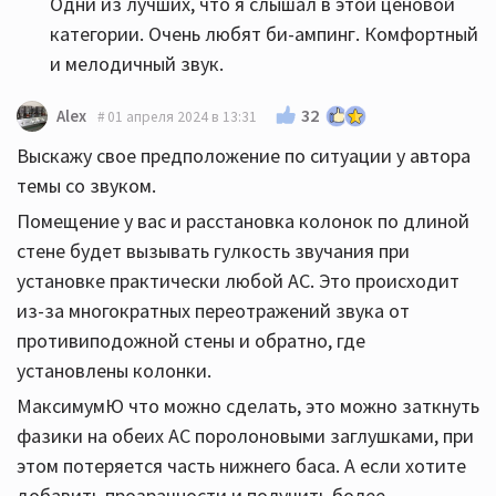
Одни из лучших, что я слышал в этой ценовой
категории. Очень любят би-ампинг. Комфортный
и мелодичный звук.
32
Alex
01 апреля 2024 в 13:31
Выскажу свое предположение по ситуации у автора
темы со звуком.
Помещение у вас и расстановка колонок по длиной
стене будет вызывать гулкость звучания при
установке практически любой АС. Это происходит
из-за многократных переотражений звука от
противиподожной стены и обратно, где
установлены колонки.
МаксимумЮ что можно сделать, это можно заткнуть
фазики на обеих АС поролоновыми заглушками, при
этом потеряется часть нижнего баса. А если хотите
добавить прозрачности и получить более