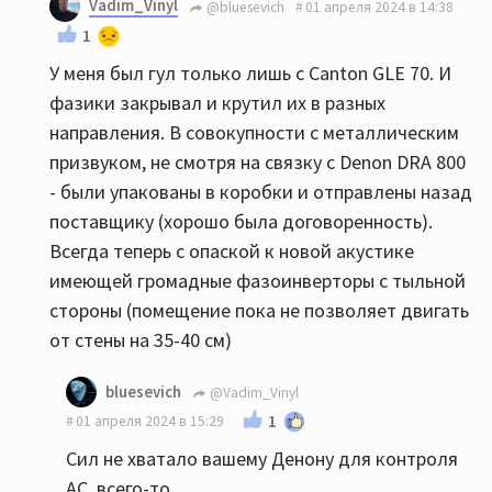
Vadim_Vinyl
@bluesevich
01 апреля 2024 в 14:38
1
У меня был гул только лишь с Canton GLE 70. И
фазики закрывал и крутил их в разных
направления. В совокупности с металлическим
призвуком, не смотря на связку с Denon DRA 800
- были упакованы в коробки и отправлены назад
поставщику (хорошо была договоренность).
Всегда теперь с опаской к новой акустике
имеющей громадные фазоинверторы с тыльной
стороны (помещение пока не позволяет двигать
от стены на 35-40 см)
bluesevich
@Vadim_Vinyl
1
01 апреля 2024 в 15:29
Сил не хватало вашему Денону для контроля
АС, всего-то...