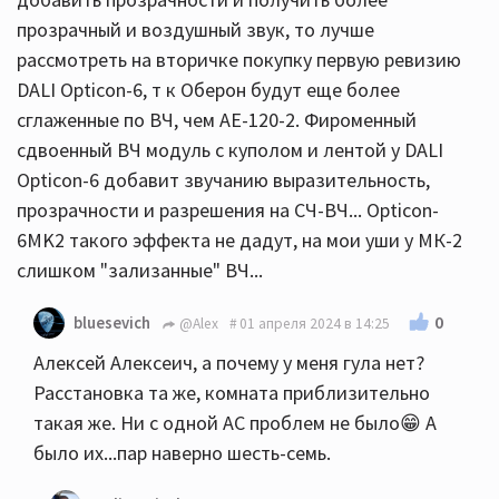
прозрачный и воздушный звук, то лучше
рассмотреть на вторичке покупку первую ревизию
DALI Opticon-6, т к Оберон будут еще более
сглаженные по ВЧ, чем АЕ-120-2. Фироменный
сдвоенный ВЧ модуль с куполом и лентой у DALI
Opticon-6 добавит звучанию выразительность,
прозрачности и разрешения на СЧ-ВЧ... Opticon-
6MK2 такого эффекта не дадут, на мои уши у МК-2
слишком "зализанные" ВЧ...
0
bluesevich
@Alex
01 апреля 2024 в 14:25
Алексей Алексеич, а почему у меня гула нет?
Расстановка та же, комната приблизительно
такая же. Ни с одной АС проблем не было😁 А
было их...пар наверно шесть-семь.