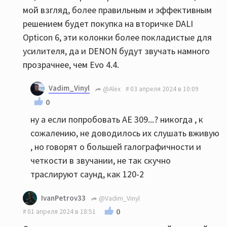
мой взгляд, более правильным и эффективным
решением будет покупка на вторичке DALI
Opticon 6, эти колонки более покладистые для
усилителя, да и DENON будут звучать намного
прозрачнее, чем Evo 4.4.
Vadim_Vinyl
@Alex
03 апреля 2024 в 10:09
0
ну а если попробовать АЕ 309...? никогда , к
сожалению, не доводилось их слушать вживую
, но говорят о большей галографичности и
четкости в звучании, не так скучно
траслируют саунд, как 120-2
IvanPetrov33
@Vadim_Vinyl
0
01 апреля 2024 в 18:51