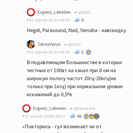
Evgeny_Lebedev
@st102
0
02 апреля 2024 в 08:09
Hegel, Parasound, Nad, Yamaha - навскидку.
TakoyVasya
@st102
5
02 апреля 2024 в 08:26
В подавляющем большинстве в которых
честные от 100вт на канал при 8 ом на
широкую полосу частот 20гц-20кгц(не
только при 1кгц) при нормальном уровне
искажений до 0,5%
Evgeny_Lebedev
@bluesevich
45
01 апреля 2024 в 18:17
«Повторюсь - гул возникает не от