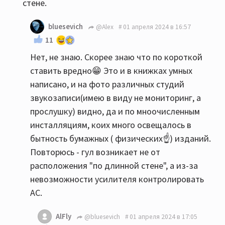
стене.
bluesevich
@Alex
01 апреля 2024 в 16:57
11
Нет, не знаю. Скорее знаю что по короткой
ставить вредно😁 Это и в книжках умных
написано, и на фото различных студий
звукозаписи(имею в виду не мониторинг, а
прослушку) видно, да и по мноочисленным
инсталляциям, коих много освещалось в
бытность бумажных ( физических☝️) изданий.
Повторюсь - гул возникает не от
расположения "по длинной стене", а из-за
невозможности усилителя контролировать
АС.
AlFly
@bluesevich
01 апреля 2024 в 17:05