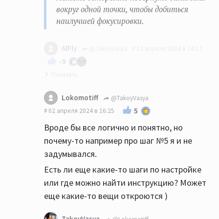
вокруг одной точки, чтобы добиться
наилучшей фокусировки.
AlFly
@TakoyVasya
02 апреля 2024 в 14:12
-9
Золотая инструкция! Пришёл к тем же
Lokomotiff
@TakoyVasya
выводам опытным путём.
5
02 апреля 2024 в 16:25
Вроде бы все логично и понятно, но
почему-то например про шаг №5 я и не
задумывался.
Есть ли еще какие-то шаги по настройке
или где можно найти инструкцию? Может
еще какие-то вещи откроются )
TakoyVasya