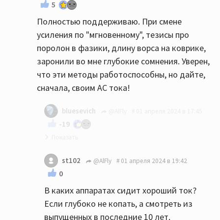
5
Полностью поддерживаю. При смене
усиления по "мгновенному", тезисы про
поролон в фазики, длину ворса на коврике,
заронили во мне глубокие сомнения. Уверен,
что эти методы работоспособны, но дайте,
сначала, своим АС тока!
bluesevich
@AlFly
01 апреля 2024 в 17:45
-19
От тож!👍
st102
@AlFly
01 апреля 2024 в 19:42
0
В каких аппаратах сидит хороший ток?
Если глубоко не копать, а смотреть из
выпущенных в последние 10 лет.