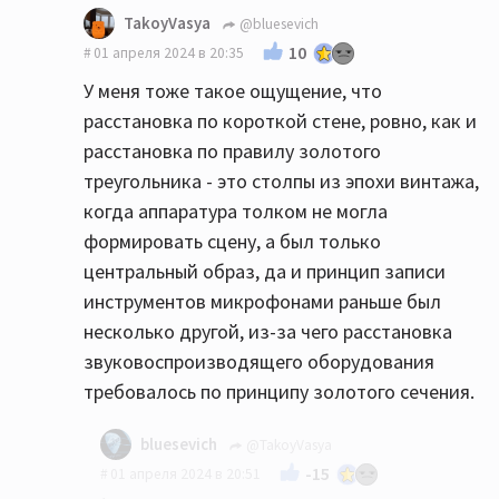
TakoyVasya
@bluesevich
10
01 апреля 2024 в 20:35
У меня тоже такое ощущение, что
расстановка по короткой стене, ровно, как и
расстановка по правилу золотого
треугольника - это столпы из эпохи винтажа,
когда аппаратура толком не могла
формировать сцену, а был только
центральный образ, да и принцип записи
инструментов микрофонами раньше был
несколько другой, из-за чего расстановка
звуковоспроизводящего оборудования
требовалось по принципу золотого сечения.
bluesevich
@TakoyVasya
-15
01 апреля 2024 в 20:51