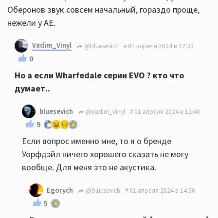
Оберонов звук совсем начальный, гораздо проще,
нежели у АЕ.
Vadim_Vinyl
@bluesevich
01 апреля 2024 в 12:39
0
Но а если Wharfedale серии EVO ? кто что
думает..
bluesevich
@Vadim_Vinyl
01 апреля 2024 в 12:40
9
Если вопрос именно мне, то я о бренде
Уорфдэйл ничего хорошего сказать не могу
вообще. Для меня это не акустика.
Egorych
@bluesevich
01 апреля 2024 в 14:30
5