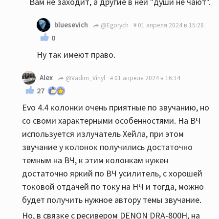
Вам не заходит, а другие в ней "души не чают".
bluesevich
@Egorych
01 апреля 2024 в 15:28
0
Ну так имеют право.
Alex
@Vadim_Vinyl
01 апреля 2024 в 16:14
27
Evo 4.4 колонки очень приятные по звучанию, но
со своми характерными особенностями. На ВЧ
используется излучатель Хейла, при этом
звучание у колонок получились достаточно
темным на ВЧ, к этим колонкам нужен
достаточно яркий по ВЧ усилитель, с хорошей
токовой отдачей по току на НЧ и тогда, можно
будет получить нужное автору темы звучание.
Но, в связке с ресивером DENON DRA-800H, на