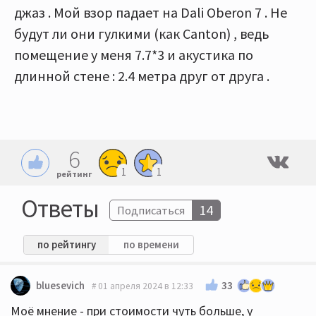
джаз . Мой взор падает на Dali Oberon 7 . Не
будут ли они гулкими (как Canton) , ведь
помещение у меня 7.7*3 и акустика по
длинной стене : 2.4 метра друг от друга .
6
1
1
рейтинг
Ответы
14
Подписаться
по рейтингу
по времени
33
bluesevich
01 апреля 2024 в 12:33
Моё мнение - при стоимости чуть больше, у