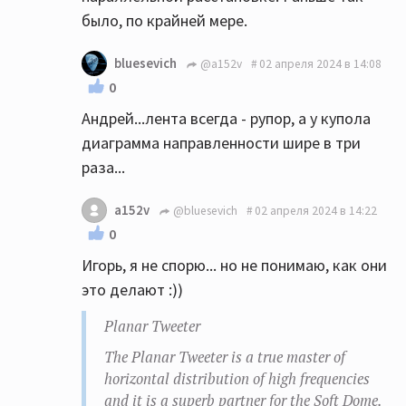
могу...
было, по крайней мере.
bluesevich
@a152v
02 апреля 2024 в 14:08
0
Андрей...лента всегда - рупор, а у купола
диаграмма направленности шире в три
раза...
a152v
@bluesevich
02 апреля 2024 в 14:22
0
Игорь, я не спорю... но не понимаю, как они
это делают :))
Planar Tweeter
The Planar Tweeter is a true master of
horizontal distribution of high frequencies
and it is a superb partner for the Soft Dome.