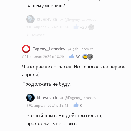
вашему мнению?
bluesevich
@Evgeny_Lebedev
-20
01 апреля 2024 в 18:24
Конечно если комната "выстроена
Evgeny_Lebedev
@bluesevich
специально" для прослушивания музыки, и
30
01 апреля 2024 в 18:29
содержит голые стены, аппаратуру и
Я в корне не согласен. Но сошлюсь на первое
табуретку,она будет очень даже
апреля)
"причём"😁
Продолжать не буду.
bluesevich
@Evgeny_Lebedev
0
01 апреля 2024 в 18:41
Разный опыт. Но действительно,
продолжать не стоит.