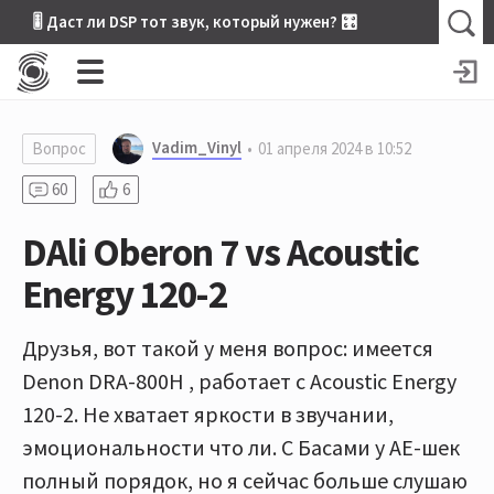
🎚 Даст ли DSP тот звук, который нужен? 🎛
Vadim_Vinyl
Вопрос
01 апреля 2024 в 10:52
60
6
DAli Oberon 7 vs Acoustic
Energy 120-2
Друзья, вот такой у меня вопрос: имеется
Denon DRA-800H , работает с Acoustic Energy
120-2. Не хватает яркости в звучании,
эмоциональности что ли. С Басами у АЕ-шек
полный порядок, но я сейчас больше слушаю