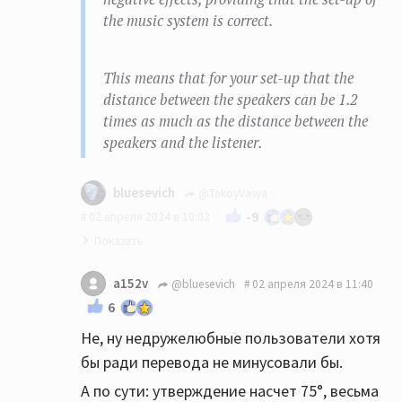
the music system is correct.
This means that for your set-up that the
distance between the speakers can be 1.2
times as much as the distance between the
speakers and the listener.
bluesevich
@TakoyVasya
-9
02 апреля 2024 в 10:02
Не все пользователи здесь в адеквате.
a152v
@bluesevich
02 апреля 2024 в 11:40
И не все владеют аглицким:))
6
Наконец, мы подошли к вопросу о том, как
Не, ну недружелюбные пользователи хотя
правильно определить расстояние между
бы ради перевода не минусовали бы.
динамиками. На заре стереофонии
А по сути: утверждение насчет 75°, весьма
оборудование устанавливалось по