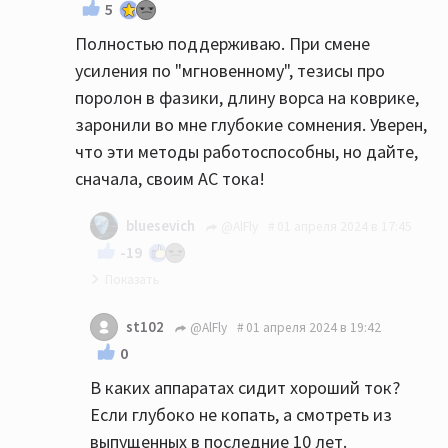
5
Полностью поддерживаю. При смене
усиления по "мгновенному", тезисы про
поролон в фазики, длину ворса на коврике,
заронили во мне глубокие сомнения. Уверен,
что эти методы работоспособны, но дайте,
сначала, своим АС тока!
bluesevich
@AlFly
01 апреля 2024 в 17:45
-19
От тож!👍
st102
@AlFly
01 апреля 2024 в 19:42
0
В каких аппаратах сидит хороший ток?
Если глубоко не копать, а смотреть из
выпущенных в последние 10 лет.