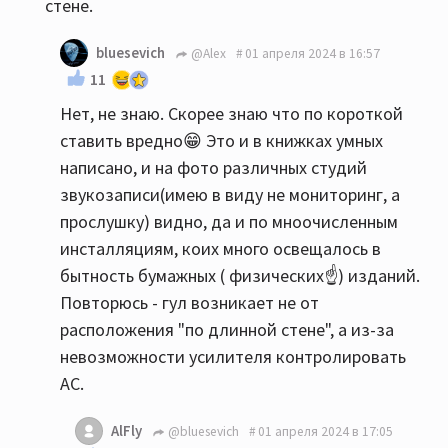
стене.
bluesevich
@Alex
01 апреля 2024 в 16:57
11
Нет, не знаю. Скорее знаю что по короткой
ставить вредно😁 Это и в книжках умных
написано, и на фото различных студий
звукозаписи(имею в виду не мониторинг, а
прослушку) видно, да и по мноочисленным
инсталляциям, коих много освещалось в
бытность бумажных ( физических☝️) изданий.
Повторюсь - гул возникает не от
расположения "по длинной стене", а из-за
невозможности усилителя контролировать
АС.
AlFly
@bluesevich
01 апреля 2024 в 17:05