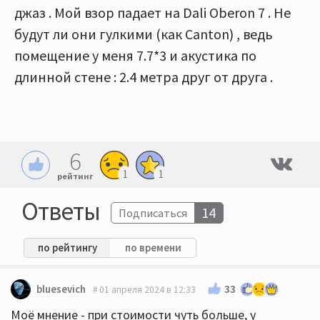
джаз . Мой взор падает на Dali Oberon 7 . Не
будут ли они гулкими (как Canton) , ведь
помещение у меня 7.7*3 и акустика по
длинной стене : 2.4 метра друг от друга .
6
1
1
рейтинг
Ответы
14
Подписаться
по рейтингу
по времени
33
bluesevich
01 апреля 2024 в 12:33
Моё мнение - при стоимости чуть больше, у