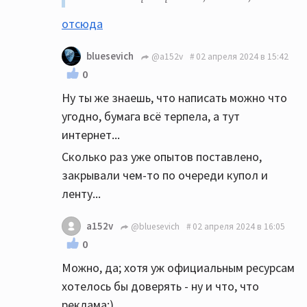
отсюда
bluesevich
@a152v
02 апреля 2024 в 15:42
0
Ну ты же знаешь, что написать можно что
угодно, бумага всё терпела, а тут
интернет...
Сколько раз уже опытов поставлено,
закрывали чем-то по очереди купол и
ленту...
a152v
@bluesevich
02 апреля 2024 в 16:05
0
Можно, да; хотя уж официальным ресурсам
хотелось бы доверять - ну и что, что
реклама:)