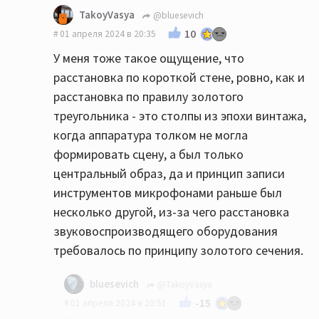
TakoyVasya
@bluesevich
10
01 апреля 2024 в 20:35
У меня тоже такое ощущение, что
расстановка по короткой стене, ровно, как и
расстановка по правилу золотого
треугольника - это столпы из эпохи винтажа,
когда аппаратура толком не могла
формировать сцену, а был только
центральный образ, да и принцип записи
инструментов микрофонами раньше был
несколько другой, из-за чего расстановка
звуковоспроизводящего оборудования
требовалось по принципу золотого сечения.
bluesevich
@TakoyVasya
-15
01 апреля 2024 в 20:51