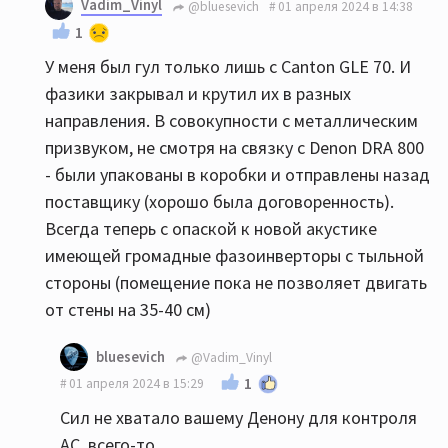
Vadim_Vinyl
@bluesevich
01 апреля 2024 в 14:38
1
У меня был гул только лишь с Canton GLE 70. И
фазики закрывал и крутил их в разных
направления. В совокупности с металлическим
призвуком, не смотря на связку с Denon DRA 800
- были упакованы в коробки и отправлены назад
поставщику (хорошо была договоренность).
Всегда теперь с опаской к новой акустике
имеющей громадные фазоинверторы с тыльной
стороны (помещение пока не позволяет двигать
от стены на 35-40 см)
bluesevich
@Vadim_Vinyl
1
01 апреля 2024 в 15:29
Сил не хватало вашему Денону для контроля
АС, всего-то...