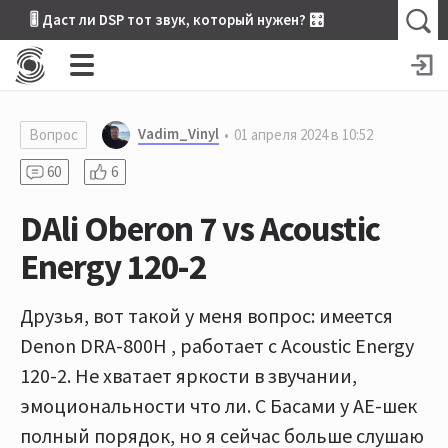
🎚 Даст ли DSP тот звук, который нужен? 🎛
Vadim_Vinyl
Вопрос
01 апреля 2024 в 10:52
60
6
DAli Oberon 7 vs Acoustic
Energy 120-2
Друзья, вот такой у меня вопрос: имеется
Denon DRA-800H , работает с Acoustic Energy
120-2. Не хватает яркости в звучании,
эмоциональности что ли. С Басами у АЕ-шек
полный порядок, но я сейчас больше слушаю