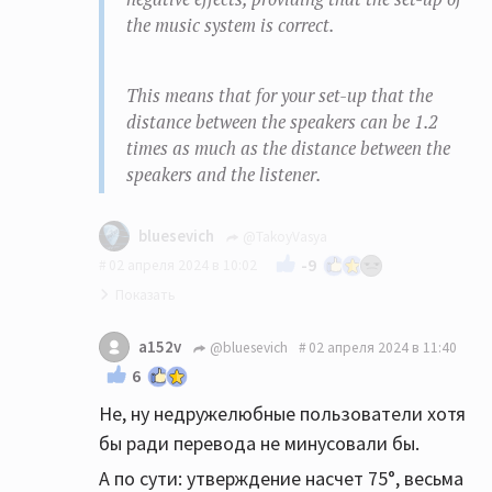
the music system is correct.
This means that for your set-up that the
distance between the speakers can be 1.2
times as much as the distance between the
speakers and the listener.
bluesevich
@TakoyVasya
-9
02 апреля 2024 в 10:02
Не все пользователи здесь в адеквате.
a152v
@bluesevich
02 апреля 2024 в 11:40
И не все владеют аглицким:))
6
Наконец, мы подошли к вопросу о том, как
Не, ну недружелюбные пользователи хотя
правильно определить расстояние между
бы ради перевода не минусовали бы.
динамиками. На заре стереофонии
А по сути: утверждение насчет 75°, весьма
оборудование устанавливалось по