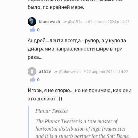
могу...
было, по крайней мере.
bluesevich
@a152v
02 апреля 2024 в 14:08
0
Андрей...лента всегда - рупор, а у купола
диаграмма направленности шире в три
раза...
a152v
@bluesevich
02 апреля 2024 в 14:22
0
Игорь, я не спорю... но не понимаю, как они
это делают :))
Planar Tweeter
The Planar Tweeter is a true master of
horizontal distribution of high frequencies
and it is a superb partner for the Soft Dome.