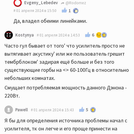
Evgeny_Lebedev
@Rodomez
1
01 апреля 2024 в 15:50
Да, владел обеими линейками.
6
Kostynya
01 апреля 2024 в 14:53
Часто гул бывает от того' что усилитель просто не
вытягивает акустику' или же пользователь грешит
тембрблоком' задирая ещё больше и без того
существующие горбы на <> 60-100Гц в относительно
небольших комнатах.
Смущает потребляемая мощность данного Дэнона -
220Вт.
5
Pawell
01 апреля 2024 в 15:43
Я бы для определения источника проблемы начал с
усилителя, тк он легче и его проще принести на