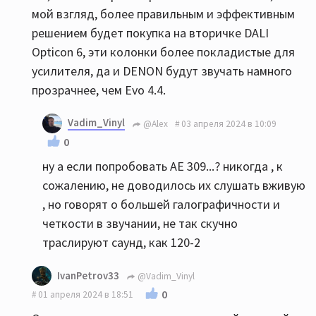
мой взгляд, более правильным и эффективным
решением будет покупка на вторичке DALI
Opticon 6, эти колонки более покладистые для
усилителя, да и DENON будут звучать намного
прозрачнее, чем Evo 4.4.
Vadim_Vinyl
@Alex
03 апреля 2024 в 10:09
0
ну а если попробовать АЕ 309...? никогда , к
сожалению, не доводилось их слушать вживую
, но говорят о большей галографичности и
четкости в звучании, не так скучно
траслируют саунд, как 120-2
IvanPetrov33
@Vadim_Vinyl
0
01 апреля 2024 в 18:51