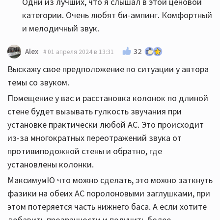
Одни из лучших, что я слышал в этой ценовой
категории. Очень любят би-ампинг. Комфортный
и мелодичный звук.
32
Alex
01 апреля 2024 в 13:31
Выскажу свое предположение по ситуации у автора
темы со звуком.
Помещение у вас и расстановка колонок по длиной
стене будет вызывать гулкость звучания при
установке практически любой АС. Это происходит
из-за многократных переотражений звука от
противиподожной стены и обратно, где
установлены колонки.
МаксимумЮ что можно сделать, это можно заткнуть
фазики на обеих АС поролоновыми заглушками, при
этом потеряется часть нижнего баса. А если хотите
добавить прозрачности и получить более