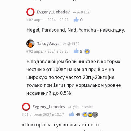
Evgeny_Lebedev
@st102
0
02 апреля 2024 в 08:09
Hegel, Parasound, Nad, Yamaha - навскидку.
TakoyVasya
@st102
5
02 апреля 2024 в 08:26
В подавляющем большинстве в которых
честные от 100вт на канал при 8 ом на
широкую полосу частот 20гц-20кгц(не
только при 1кгц) при нормальном уровне
искажений до 0,5%
Evgeny_Lebedev
@bluesevich
45
01 апреля 2024 в 18:17
«Повторюсь - гул возникает не от