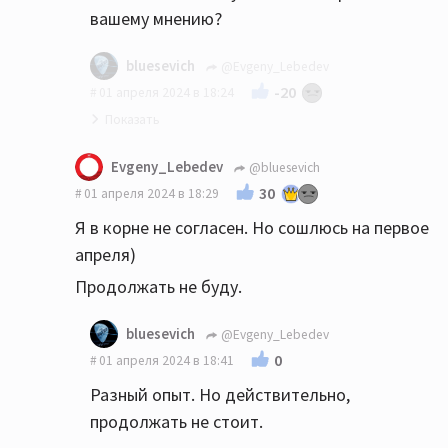
вашему мнению?
bluesevich
@Evgeny_Lebedev
-20
01 апреля 2024 в 18:24
Конечно если комната "выстроена
Evgeny_Lebedev
@bluesevich
специально" для прослушивания музыки, и
30
01 апреля 2024 в 18:29
содержит голые стены, аппаратуру и
Я в корне не согласен. Но сошлюсь на первое
табуретку,она будет очень даже
апреля)
"причём"😁
Продолжать не буду.
bluesevich
@Evgeny_Lebedev
0
01 апреля 2024 в 18:41
Разный опыт. Но действительно,
продолжать не стоит.