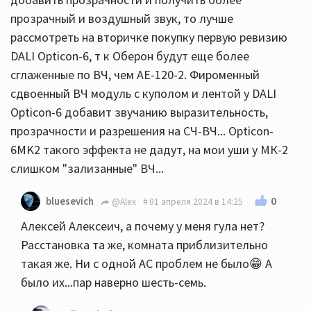
прозрачный и воздушный звук, то лучше
рассмотреть на вторичке покупку первую ревизию
DALI Opticon-6, т к Оберон будут еще более
сглаженные по ВЧ, чем АЕ-120-2. Фироменный
сдвоенный ВЧ модуль с куполом и лентой у DALI
Opticon-6 добавит звучанию выразительность,
прозрачности и разрешения на СЧ-ВЧ... Opticon-
6MK2 такого эффекта не дадут, на мои уши у МК-2
слишком "зализанные" ВЧ...
0
bluesevich
@Alex
01 апреля 2024 в 14:25
Алексей Алексеич, а почему у меня гула нет?
Расстановка та же, комната приблизительно
такая же. Ни с одной АС проблем не было😁 А
было их...пар наверно шесть-семь.