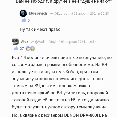
Вам не заходит, а другие в ней "души не чают".
bluesevich
@Egorych
01 апреля 2024 в 15:28
0
Ну так имеют право.
Alex
@Vadim_Vinyl
01 апреля 2024 в 16:14
27
Evo 4.4 колонки очень приятные по звучанию, но
со своми характерными особенностями. На ВЧ
используется излучатель Хейла, при этом
звучание у колонок получились достаточно
темным на ВЧ, к этим колонкам нужен
достаточно яркий по ВЧ усилитель, с хорошей
токовой отдачей по току на НЧ и тогда, можно
будет получить нужное автору темы звучание.
Но, в связке с ресивером DENON DRA-800H, на