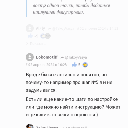
вокруг одной точки, чтобы добиться
наилучшей фокусировки.
AlFly
@TakoyVasya
02 апреля 2024 в 14:12
-9
Золотая инструкция! Пришёл к тем же
Lokomotiff
@TakoyVasya
выводам опытным путём.
5
02 апреля 2024 в 16:25
Вроде бы все логично и понятно, но
почему-то например про шаг №5 я и не
задумывался.
Есть ли еще какие-то шаги по настройке
или где можно найти инструкцию? Может
еще какие-то вещи откроются )
TakoyVasya