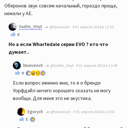
Оберонов звук совсем начальный, гораздо проще,
нежели у АЕ.
Vadim_Vinyl
@bluesevich
01 апреля 2024 в 12:39
0
Но а если Wharfedale серии EVO ? кто что
думает..
bluesevich
@Vadim_Vinyl
01 апреля 2024 в 12:40
9
Если вопрос именно мне, то я о бренде
Уорфдэйл ничего хорошего сказать не могу
вообще. Для меня это не акустика.
Egorych
@bluesevich
01 апреля 2024 в 14:30
5