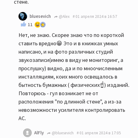
стене.
bluesevich
@Alex
01 апреля 2024 в 16:57
11
Нет, не знаю. Скорее знаю что по короткой
ставить вредно😁 Это и в книжках умных
написано, и на фото различных студий
звукозаписи(имею в виду не мониторинг, а
прослушку) видно, да и по мноочисленным
инсталляциям, коих много освещалось в
бытность бумажных ( физических☝️) изданий.
Повторюсь - гул возникает не от
расположения "по длинной стене", а из-за
невозможности усилителя контролировать
АС.
AlFly
@bluesevich
01 апреля 2024 в 17:05