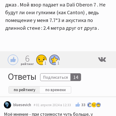
джаз . Мой взор падает на Dali Oberon 7 . Не
будут ли они гулкими (как Canton) , ведь
помещение у меня 7.7*3 и акустика по
длинной стене : 2.4 метра друг от друга .
6
1
1
рейтинг
Ответы
14
Подписаться
по рейтингу
по времени
33
bluesevich
01 апреля 2024 в 12:33
Моё мнение - при стоимости чуть больше, у