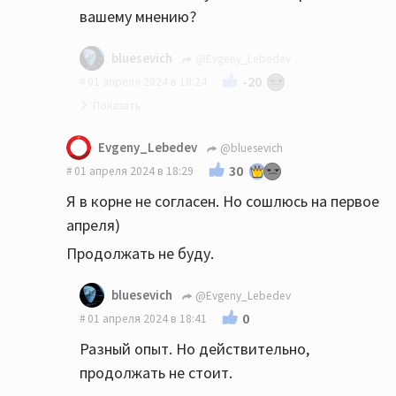
вашему мнению?
bluesevich
@Evgeny_Lebedev
-20
01 апреля 2024 в 18:24
Конечно если комната "выстроена
Evgeny_Lebedev
@bluesevich
специально" для прослушивания музыки, и
30
01 апреля 2024 в 18:29
содержит голые стены, аппаратуру и
Я в корне не согласен. Но сошлюсь на первое
табуретку,она будет очень даже
апреля)
"причём"😁
Продолжать не буду.
bluesevich
@Evgeny_Lebedev
0
01 апреля 2024 в 18:41
Разный опыт. Но действительно,
продолжать не стоит.