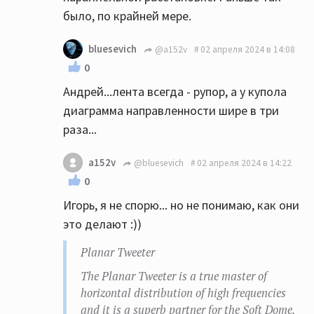
могу...
было, по крайней мере.
bluesevich
@a152v
02 апреля 2024 в 14:08
0
Андрей...лента всегда - рупор, а у купола
диаграмма направленности шире в три
раза...
a152v
@bluesevich
02 апреля 2024 в 14:22
0
Игорь, я не спорю... но не понимаю, как они
это делают :))
Planar Tweeter
The Planar Tweeter is a true master of
horizontal distribution of high frequencies
and it is a superb partner for the Soft Dome.