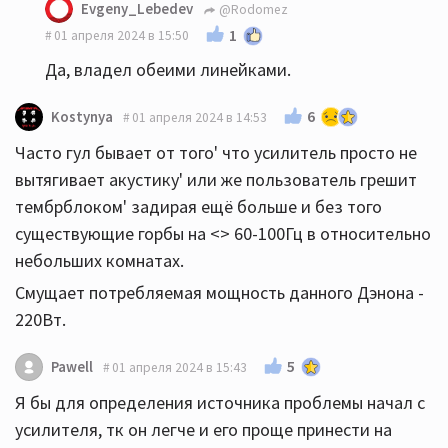
Evgeny_Lebedev
@Rodomez
1
01 апреля 2024 в 15:50
Да, владел обеими линейками.
6
Kostynya
01 апреля 2024 в 14:53
Часто гул бывает от того' что усилитель просто не
вытягивает акустику' или же пользователь грешит
тембрблоком' задирая ещё больше и без того
существующие горбы на <> 60-100Гц в относительно
небольших комнатах.
Смущает потребляемая мощность данного Дэнона -
220Вт.
5
Pawell
01 апреля 2024 в 15:43
Я бы для определения источника проблемы начал с
усилителя, тк он легче и его проще принести на