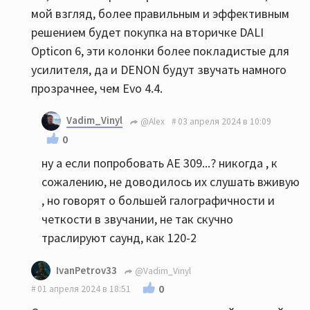
мой взгляд, более правильным и эффективным
решением будет покупка на вторичке DALI
Opticon 6, эти колонки более покладистые для
усилителя, да и DENON будут звучать намного
прозрачнее, чем Evo 4.4.
Vadim_Vinyl
@Alex
03 апреля 2024 в 10:09
0
ну а если попробовать АЕ 309...? никогда , к
сожалению, не доводилось их слушать вживую
, но говорят о большей галографичности и
четкости в звучании, не так скучно
траслируют саунд, как 120-2
IvanPetrov33
@Vadim_Vinyl
0
01 апреля 2024 в 18:51