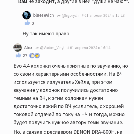
Вам не заходит, а другие в ней "души не чают".
bluesevich
@Egorych
01 апреля 2024 в 15:28
0
Ну так имеют право.
Alex
@Vadim_Vinyl
01 апреля 2024 в 16:14
27
Evo 4.4 колонки очень приятные по звучанию, но
со своми характерными особенностями. На ВЧ
используется излучатель Хейла, при этом
звучание у колонок получились достаточно
темным на ВЧ, к этим колонкам нужен
достаточно яркий по ВЧ усилитель, с хорошей
токовой отдачей по току на НЧ и тогда, можно
будет получить нужное автору темы звучание.
Но, в связке с ресивером DENON DRA-800H, на