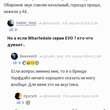
Оберонов звук совсем начальный, гораздо проще,
нежели у АЕ.
Vadim_Vinyl
@bluesevich
01 апреля 2024 в 12:39
0
Но а если Wharfedale серии EVO ? кто что
думает..
bluesevich
@Vadim_Vinyl
01 апреля 2024 в 12:40
9
Если вопрос именно мне, то я о бренде
Уорфдэйл ничего хорошего сказать не могу
вообще. Для меня это не акустика.
Egorych
@bluesevich
01 апреля 2024 в 14:30
5