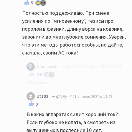
5
Полностью поддерживаю. При смене
усиления по "мгновенному", тезисы про
поролон в фазики, длину ворса на коврике,
заронили во мне глубокие сомнения. Уверен,
что эти методы работоспособны, но дайте,
сначала, своим АС тока!
bluesevich
@AlFly
01 апреля 2024 в 17:45
-19
От тож!👍
st102
@AlFly
01 апреля 2024 в 19:42
0
В каких аппаратах сидит хороший ток?
Если глубоко не копать, а смотреть из
выпущенных в последние 10 лет.