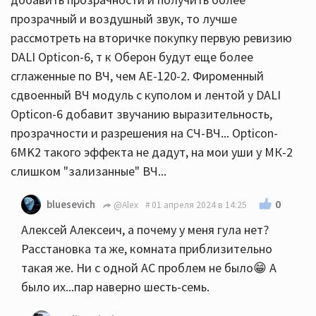
прозрачный и воздушный звук, то лучше
рассмотреть на вторичке покупку первую ревизию
DALI Opticon-6, т к Оберон будут еще более
сглаженные по ВЧ, чем АЕ-120-2. Фироменный
сдвоенный ВЧ модуль с куполом и лентой у DALI
Opticon-6 добавит звучанию выразительность,
прозрачности и разрешения на СЧ-ВЧ... Opticon-
6MK2 такого эффекта не дадут, на мои уши у МК-2
слишком "зализанные" ВЧ...
0
bluesevich
@Alex
01 апреля 2024 в 14:25
Алексей Алексеич, а почему у меня гула нет?
Расстановка та же, комната приблизительно
такая же. Ни с одной АС проблем не было😁 А
было их...пар наверно шесть-семь.