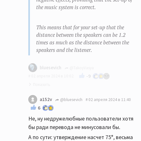
the music system is correct.
This means that for your set-up that the
distance between the speakers can be 1.2
times as much as the distance between the
speakers and the listener.
bluesevich
@TakoyVasya
-9
02 апреля 2024 в 10:02
Не все пользователи здесь в адеквате.
a152v
@bluesevich
02 апреля 2024 в 11:40
И не все владеют аглицким:))
6
Наконец, мы подошли к вопросу о том, как
Не, ну недружелюбные пользователи хотя
правильно определить расстояние между
бы ради перевода не минусовали бы.
динамиками. На заре стереофонии
А по сути: утверждение насчет 75°, весьма
оборудование устанавливалось по