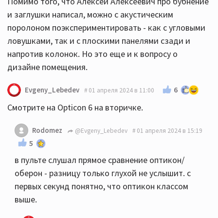
Помимо того, что Алексей Алексеевич про бубнение
и заглушки написал, можно с акустическим
поролоном поэкспериментировать - как с угловыми
ловушками, так и с плоскими панелями сзади и
напротив колонок. Но это еще и к вопросу о
дизайне помещения.
6
Evgeny_Lebedev
01 апреля 2024 в 11:00
Смотрите на Opticon 6 на вторичке.
Rodomez
@Evgeny_Lebedev
01 апреля 2024 в 15:19
5
в пульте слушал прямое сравнение оптикон/
оберон - разницу только глухой не услышит. с
первых секунд понятно, что оптикон классом
выше.