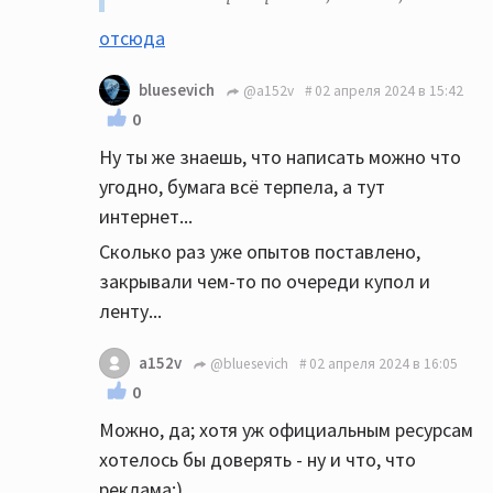
отсюда
bluesevich
@a152v
02 апреля 2024 в 15:42
0
Ну ты же знаешь, что написать можно что
угодно, бумага всё терпела, а тут
интернет...
Сколько раз уже опытов поставлено,
закрывали чем-то по очереди купол и
ленту...
a152v
@bluesevich
02 апреля 2024 в 16:05
0
Можно, да; хотя уж официальным ресурсам
хотелось бы доверять - ну и что, что
реклама:)