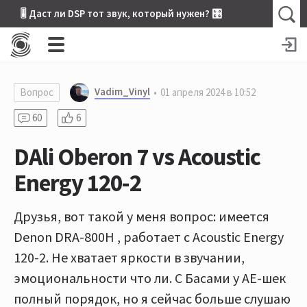
🎚 Даст ли DSP тот звук, который нужен? 🎛
Vadim_Vinyl
Вопрос
01 апреля 2024 в 10:52
60
6
DAli Oberon 7 vs Acoustic
Energy 120-2
Друзья, вот такой у меня вопрос: имеется
Denon DRA-800H , работает с Acoustic Energy
120-2. Не хватает яркости в звучании,
эмоциональности что ли. С Басами у АЕ-шек
полный порядок, но я сейчас больше слушаю