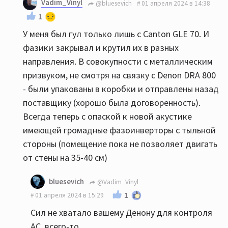
Vadim_Vinyl
@bluesevich
01 апреля 2024 в 14:38
1
У меня был гул только лишь с Canton GLE 70. И
фазики закрывал и крутил их в разных
направления. В совокупности с металлическим
призвуком, не смотря на связку с Denon DRA 800
- были упакованы в коробки и отправлены назад
поставщику (хорошо была договоренность).
Всегда теперь с опаской к новой акустике
имеющей громадные фазоинверторы с тыльной
стороны (помещение пока не позволяет двигать
от стены на 35-40 см)
bluesevich
@Vadim_Vinyl
1
01 апреля 2024 в 15:29
Сил не хватало вашему Денону для контроля
АС, всего-то...