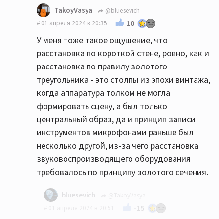
TakoyVasya
@bluesevich
10
01 апреля 2024 в 20:35
У меня тоже такое ощущение, что
расстановка по короткой стене, ровно, как и
расстановка по правилу золотого
треугольника - это столпы из эпохи винтажа,
когда аппаратура толком не могла
формировать сцену, а был только
центральный образ, да и принцип записи
инструментов микрофонами раньше был
несколько другой, из-за чего расстановка
звуковоспроизводящего оборудования
требовалось по принципу золотого сечения.
bluesevich
@TakoyVasya
-15
01 апреля 2024 в 20:51