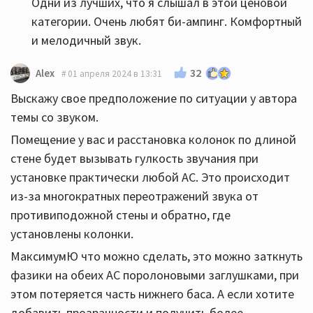
Одни из лучших, что я слышал в этой ценовой
категории. Очень любят би-ампинг. Комфортный
и мелодичный звук.
32
Alex
01 апреля 2024 в 13:31
Выскажу свое предположение по ситуации у автора
темы со звуком.
Помещение у вас и расстановка колонок по длиной
стене будет вызывать гулкость звучания при
установке практически любой АС. Это происходит
из-за многократных переотражений звука от
противиподожной стены и обратно, где
установлены колонки.
МаксимумЮ что можно сделать, это можно заткнуть
фазики на обеих АС поролоновыми заглушками, при
этом потеряется часть нижнего баса. А если хотите
добавить прозрачности и получить более