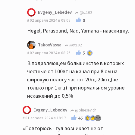
Evgeny_Lebedev
@st102
0
02 апреля 2024 в 08:09
Hegel, Parasound, Nad, Yamaha - навскидку.
TakoyVasya
@st102
5
02 апреля 2024 в 08:26
В подавляющем большинстве в которых
честные от 100вт на канал при 8 ом на
широкую полосу частот 20гц-20кгц(не
только при 1кгц) при нормальном уровне
искажений до 0,5%
Evgeny_Lebedev
@bluesevich
45
01 апреля 2024 в 18:17
«Повторюсь - гул возникает не от