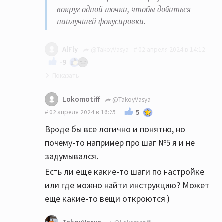
вокруг одной точки, чтобы добиться
наилучшей фокусировки.
AlFly
@TakoyVasya
02 апреля 2024 в 14:12
-9
Золотая инструкция! Пришёл к тем же
Lokomotiff
@TakoyVasya
выводам опытным путём.
5
02 апреля 2024 в 16:25
Вроде бы все логично и понятно, но
почему-то например про шаг №5 я и не
задумывался.
Есть ли еще какие-то шаги по настройке
или где можно найти инструкцию? Может
еще какие-то вещи откроются )
TakoyVasya