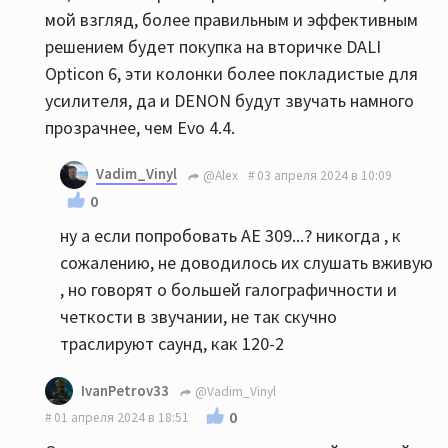
мой взгляд, более правильным и эффективным
решением будет покупка на вторичке DALI
Opticon 6, эти колонки более покладистые для
усилителя, да и DENON будут звучать намного
прозрачнее, чем Evo 4.4.
Vadim_Vinyl
@Alex
03 апреля 2024 в 10:09
0
ну а если попробовать АЕ 309...? никогда , к
сожалению, не доводилось их слушать вживую
, но говорят о большей галографичности и
четкости в звучании, не так скучно
траслируют саунд, как 120-2
IvanPetrov33
@Vadim_Vinyl
0
01 апреля 2024 в 18:51