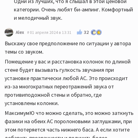
Одни из лучших, что я слышал в этой ценовой
категории. Очень любят би-ампинг. Комфортный
и мелодичный звук.
32
Alex
01 апреля 2024 в 13:31
Выскажу свое предположение по ситуации у автора
темы со звуком.
Помещение у вас и расстановка колонок по длиной
стене будет вызывать гулкость звучания при
установке практически любой АС. Это происходит
из-за многократных переотражений звука от
противиподожной стены и обратно, где
установлены колонки.
МаксимумЮ что можно сделать, это можно заткнуть
фазики на обеих АС поролоновыми заглушками, при
этом потеряется часть нижнего баса. А если хотите
добавить прозрачности и получить более