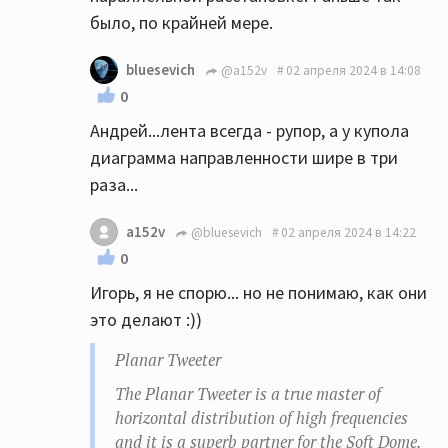
могу...
было, по крайней мере.
bluesevich
@a152v
02 апреля 2024 в 14:08
0
Андрей...лента всегда - рупор, а у купола
диаграмма направленности шире в три
раза...
a152v
@bluesevich
02 апреля 2024 в 14:22
0
Игорь, я не спорю... но не понимаю, как они
это делают :))
Planar Tweeter
The Planar Tweeter is a true master of
horizontal distribution of high frequencies
and it is a superb partner for the Soft Dome.