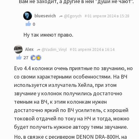
Вам не заходит, а другие в ней "души не чают".
bluesevich
@Egorych
01 апреля 2024 в 15:28
0
Ну так имеют право.
Alex
@Vadim_Vinyl
01 апреля 2024 в 16:14
27
Evo 4.4 колонки очень приятные по звучанию, но
со своми характерными особенностями. На ВЧ
используется излучатель Хейла, при этом
звучание у колонок получились достаточно
темным на ВЧ, к этим колонкам нужен
достаточно яркий по ВЧ усилитель, с хорошей
токовой отдачей по току на НЧ и тогда, можно
будет получить нужное автору темы звучание.
Но, в связке с ресивером DENON DRA-800H, на