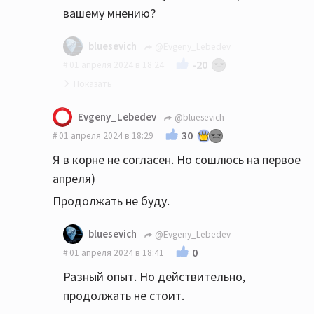
вашему мнению?
bluesevich
@Evgeny_Lebedev
-20
01 апреля 2024 в 18:24
Конечно если комната "выстроена
Evgeny_Lebedev
@bluesevich
специально" для прослушивания музыки, и
30
01 апреля 2024 в 18:29
содержит голые стены, аппаратуру и
Я в корне не согласен. Но сошлюсь на первое
табуретку,она будет очень даже
апреля)
"причём"😁
Продолжать не буду.
bluesevich
@Evgeny_Lebedev
0
01 апреля 2024 в 18:41
Разный опыт. Но действительно,
продолжать не стоит.