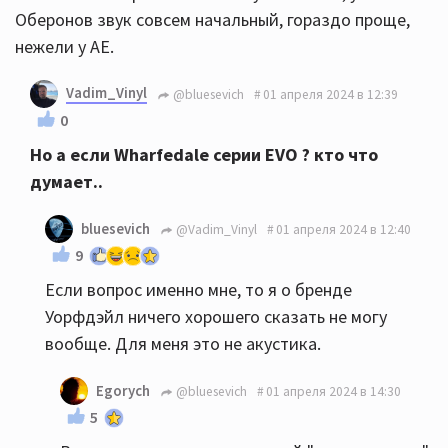
Оберонов звук совсем начальный, гораздо проще,
нежели у АЕ.
Vadim_Vinyl
@bluesevich
01 апреля 2024 в 12:39
0
Но а если Wharfedale серии EVO ? кто что
думает..
bluesevich
@Vadim_Vinyl
01 апреля 2024 в 12:40
9
Если вопрос именно мне, то я о бренде
Уорфдэйл ничего хорошего сказать не могу
вообще. Для меня это не акустика.
Egorych
@bluesevich
01 апреля 2024 в 14:30
5