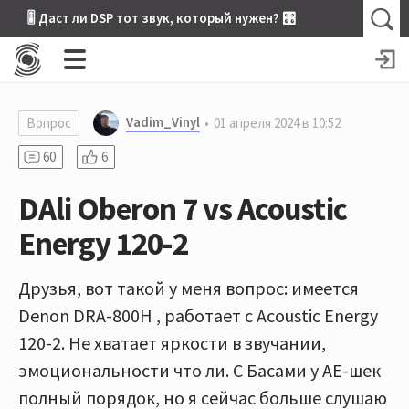
🎚 Даст ли DSP тот звук, который нужен? 🎛
Vadim_Vinyl
Вопрос
01 апреля 2024 в 10:52
60
6
DAli Oberon 7 vs Acoustic
Energy 120-2
Друзья, вот такой у меня вопрос: имеется
Denon DRA-800H , работает с Acoustic Energy
120-2. Не хватает яркости в звучании,
эмоциональности что ли. С Басами у АЕ-шек
полный порядок, но я сейчас больше слушаю