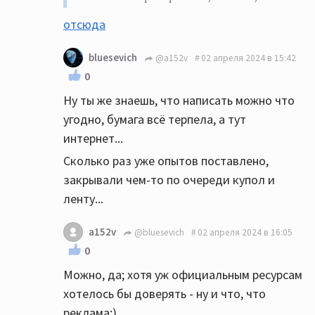
отсюда
bluesevich
@a152v
02 апреля 2024 в 15:42
0
Ну ты же знаешь, что написать можно что
угодно, бумага всё терпела, а тут
интернет...
Сколько раз уже опытов поставлено,
закрывали чем-то по очереди купол и
ленту...
a152v
@bluesevich
02 апреля 2024 в 16:05
0
Можно, да; хотя уж официальным ресурсам
хотелось бы доверять - ну и что, что
реклама:)