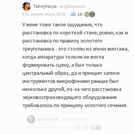
TakoyVasya
@bluesevich
10
01 апреля 2024 в 20:35
У меня тоже такое ощущение, что
расстановка по короткой стене, ровно, как и
расстановка по правилу золотого
треугольника - это столпы из эпохи винтажа,
когда аппаратура толком не могла
формировать сцену, а был только
центральный образ, да и принцип записи
инструментов микрофонами раньше был
несколько другой, из-за чего расстановка
звуковоспроизводящего оборудования
требовалось по принципу золотого сечения.
bluesevich
@TakoyVasya
-15
01 апреля 2024 в 20:51