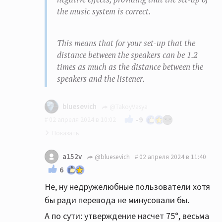
the music system is correct.
This means that for your set-up that the
distance between the speakers can be 1.2
times as much as the distance between the
speakers and the listener.
bluesevich
@TakoyVasya
-9
02 апреля 2024 в 10:02
Не все пользователи здесь в адеквате.
a152v
@bluesevich
02 апреля 2024 в 11:40
И не все владеют аглицким:))
6
Наконец, мы подошли к вопросу о том, как
Не, ну недружелюбные пользователи хотя
правильно определить расстояние между
бы ради перевода не минусовали бы.
динамиками. На заре стереофонии
А по сути: утверждение насчет 75°, весьма
оборудование устанавливалось по