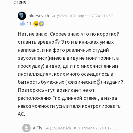
стене.
bluesevich
@Alex
01 апреля 2024 в 16:57
11
Нет, не знаю. Скорее знаю что по короткой
ставить вредно😁 Это и в книжках умных
написано, и на фото различных студий
звукозаписи(имею в виду не мониторинг, а
прослушку) видно, да и по мноочисленным
инсталляциям, коих много освещалось в
бытность бумажных ( физических☝️) изданий.
Повторюсь - гул возникает не от
расположения "по длинной стене", а из-за
невозможности усилителя контролировать
АС.
AlFly
@bluesevich
01 апреля 2024 в 17:05