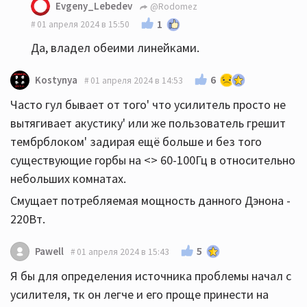
Evgeny_Lebedev
@Rodomez
1
01 апреля 2024 в 15:50
Да, владел обеими линейками.
6
Kostynya
01 апреля 2024 в 14:53
Часто гул бывает от того' что усилитель просто не
вытягивает акустику' или же пользователь грешит
тембрблоком' задирая ещё больше и без того
существующие горбы на <> 60-100Гц в относительно
небольших комнатах.
Смущает потребляемая мощность данного Дэнона -
220Вт.
5
Pawell
01 апреля 2024 в 15:43
Я бы для определения источника проблемы начал с
усилителя, тк он легче и его проще принести на