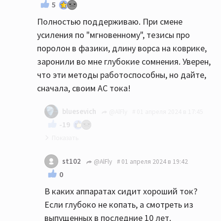
5
Полностью поддерживаю. При смене
усиления по "мгновенному", тезисы про
поролон в фазики, длину ворса на коврике,
заронили во мне глубокие сомнения. Уверен,
что эти методы работоспособны, но дайте,
сначала, своим АС тока!
bluesevich
@AlFly
01 апреля 2024 в 17:45
-19
От тож!👍
st102
@AlFly
01 апреля 2024 в 19:42
0
В каких аппаратах сидит хороший ток?
Если глубоко не копать, а смотреть из
выпущенных в последние 10 лет.