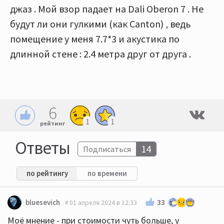
джаз . Мой взор падает на Dali Oberon 7 . Не
будут ли они гулкими (как Canton) , ведь
помещение у меня 7.7*3 и акустика по
длинной стене : 2.4 метра друг от друга .
6
1
1
рейтинг
Ответы
14
Подписаться
по рейтингу
по времени
33
bluesevich
01 апреля 2024 в 12:33
Моё мнение - при стоимости чуть больше, у