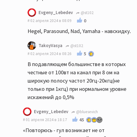
Evgeny_Lebedev
@st102
0
02 апреля 2024 в 08:09
Hegel, Parasound, Nad, Yamaha - навскидку.
TakoyVasya
@st102
5
02 апреля 2024 в 08:26
В подавляющем большинстве в которых
честные от 100вт на канал при 8 ом на
широкую полосу частот 20гц-20кгц(не
только при 1кгц) при нормальном уровне
искажений до 0,5%
Evgeny_Lebedev
@bluesevich
45
01 апреля 2024 в 18:17
«Повторюсь - гул возникает не от