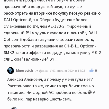
прозрачный и воздушный звук, то лучше
рассмотреть на вторичке покупку первую ревизию
DALI Opticon-6, т к Оберон будут еще более
сглаженные по ВЧ, чем АЕ-120-2. Фироменный
сдвоенный ВЧ модуль с куполом и лентой у DALI
Opticon-6 добавит звучанию выразительность,
прозрачности и разрешения на СЧ-ВЧ... Opticon-
6MK2 такого эффекта не дадут, на мои уши у МК-2
слишком "зализанные" ВЧ...
0
bluesevich
@Alex
01 апреля 2024 в 14:25
Алексей Алексеич, а почему у меня гула нет?
Расстановка та же, комната приблизительно
такая же. Ни с одной АС проблем не было😁 А
было их...пар наверно шесть-семь.