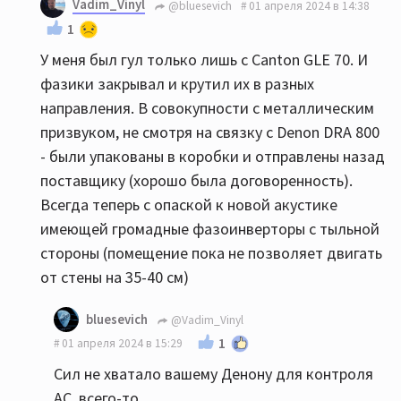
Vadim_Vinyl
@bluesevich
01 апреля 2024 в 14:38
1
У меня был гул только лишь с Canton GLE 70. И
фазики закрывал и крутил их в разных
направления. В совокупности с металлическим
призвуком, не смотря на связку с Denon DRA 800
- были упакованы в коробки и отправлены назад
поставщику (хорошо была договоренность).
Всегда теперь с опаской к новой акустике
имеющей громадные фазоинверторы с тыльной
стороны (помещение пока не позволяет двигать
от стены на 35-40 см)
bluesevich
@Vadim_Vinyl
1
01 апреля 2024 в 15:29
Сил не хватало вашему Денону для контроля
АС, всего-то...