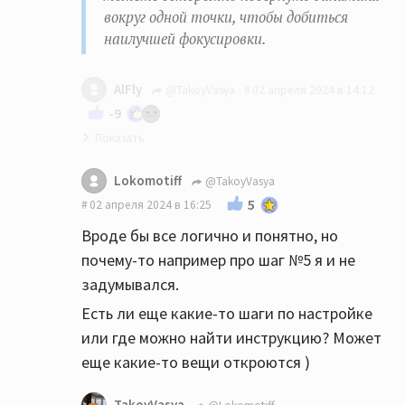
вокруг одной точки, чтобы добиться
наилучшей фокусировки.
AlFly
@TakoyVasya
02 апреля 2024 в 14:12
-9
Золотая инструкция! Пришёл к тем же
Lokomotiff
@TakoyVasya
выводам опытным путём.
5
02 апреля 2024 в 16:25
Вроде бы все логично и понятно, но
почему-то например про шаг №5 я и не
задумывался.
Есть ли еще какие-то шаги по настройке
или где можно найти инструкцию? Может
еще какие-то вещи откроются )
TakoyVasya