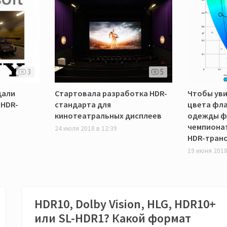
3
5
дали
Стартовала разработка HDR-
Чтобы ув
 HDR-
стандарта для
цвета фла
кинотеатральных дисплеев
одежды ф
чемпиона
24 июля 2018 в 12:39
HDR-тран
19 июня 2018
HDR10, Dolby Vision, HLG, HDR10+
или SL-HDR1? Какой формат