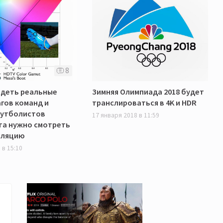
8
идеть реальные
Зимняя Олимпиада 2018 будет
гов команд и
транслироваться в 4K и HDR
утболистов
17 января 2018 в 11:59
та нужно смотреть
сляцию
 в 15:10