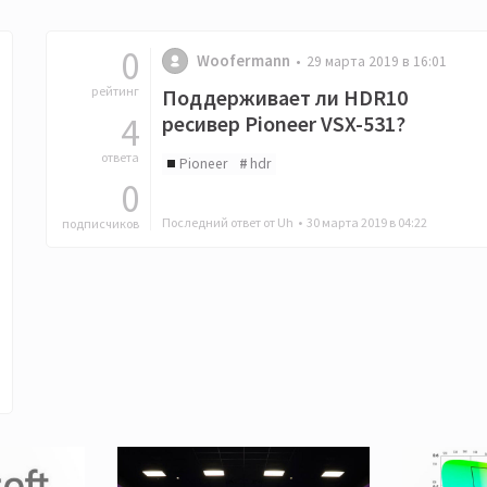
0
Woofermann
29 марта 2019 в 16:01
рейтинг
Поддерживает ли HDR10
4
ресивер Pioneer VSX-531?
ответа
Pioneer
hdr
0
Последний ответ от Uh •
30 марта 2019 в 04:22
подписчиков