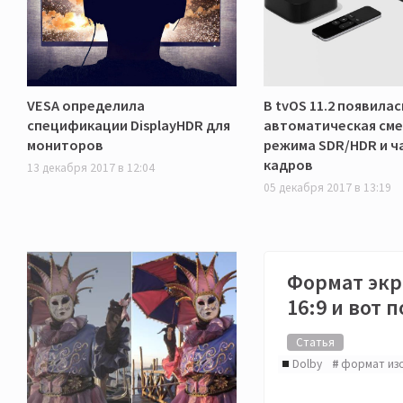
VESA определила
В tvOS 11.2 появилас
спецификации DisplayHDR для
автоматическая см
мониторов
режима SDR/HDR и ч
кадров
13 декабря 2017 в 12:04
05 декабря 2017 в 13:19
Формат экр
16:9 и вот 
Статья
Dolby
формат из