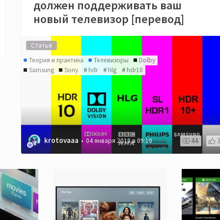
должен поддерживать ваш
новый телевизор [перевод]
Статья
Теория и практика
Телевизоры
Dolby
Samsung
Sony
hdr
hlg
hdr10
krotovaaa
44
04 января 2018 в 09:10