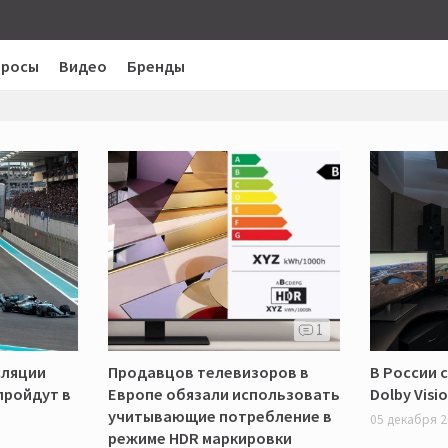
просы
Видео
Бренды
1
сляции
Продавцов телевизоров в
В России 
пройдут в
Европе обязали использовать
Dolby Visi
учитывающие потребление в
05 декабря 2
режиме HDR маркировки