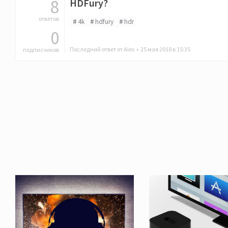
8
HDFury?
ответов
4k
hdfury
hdr
0
Последний ответ от Alex •
25 мая 2018 в 15:35
подписчиков