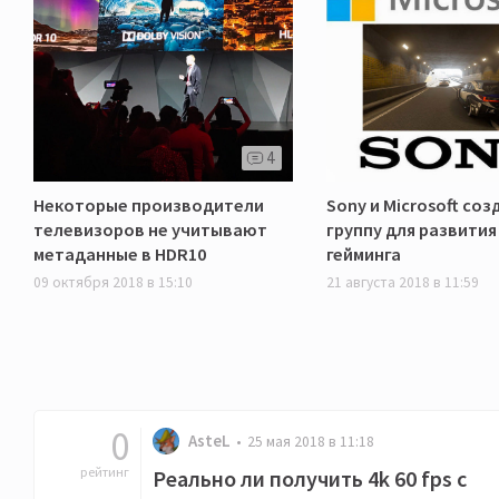
4
Некоторые производители
Sony и Microsoft соз
телевизоров не учитывают
группу для развития
метаданные в HDR10
гейминга
09 октября 2018 в 15:10
21 августа 2018 в 11:59
0
AsteL
25 мая 2018 в 11:18
рейтинг
Реально ли получить 4k 60 fps c