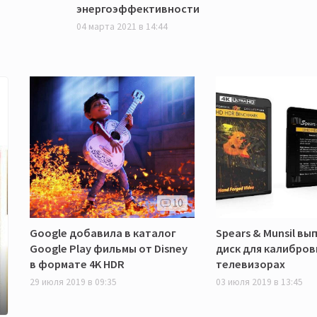
энергоэффективности
04 марта 2021 в 14:44
10
Google добавила в каталог
Spears & Munsil вы
Google Play фильмы от Disney
диск для калибров
в формате 4K HDR
телевизорах
29 июля 2019 в 09:35
03 июля 2019 в 13:45