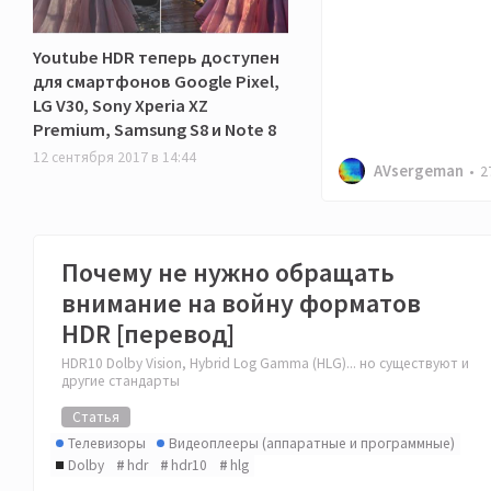
Youtube HDR теперь доступен
для смартфонов Google Pixel,
LG V30, Sony Xperia XZ
Premium, Samsung S8 и Note 8
12 сентября 2017 в 14:44
AVsergeman
2
Почему не нужно обращать
внимание на войну форматов
HDR [перевод]
HDR10 Dolby Vision, Hybrid Log Gamma (HLG)... но существуют и
другие стандарты
Статья
Телевизоры
Видеоплееры (аппаратные и программные)
Dolby
hdr
hdr10
hlg