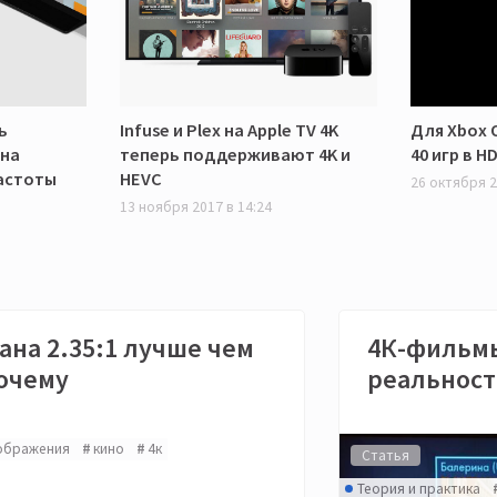
ь
Infuse и Plex на Apple TV 4K
Для Xbox 
ена
теперь поддерживают 4K и
40 игр в HD
астоты
HEVC
26 октября 2
13 ноября 2017 в 14:24
ана 2.35:1 лучше чем
4К-фильмы
почему
реальност
ображения
кино
4к
Статья
Теория и практика