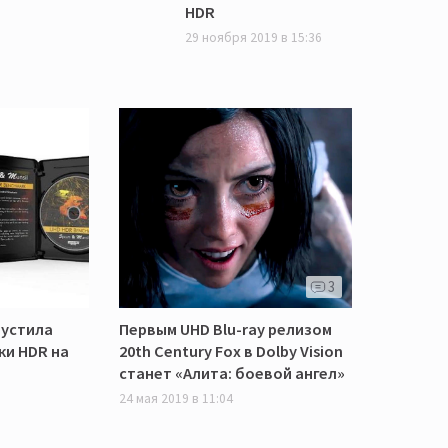
HDR
29 ноября 2019 в 15:36
3
пустила
Первым UHD Blu-ray релизом
ки HDR на
20th Century Fox в Dolby Vision
станет «Алита: боевой ангел»
24 мая 2019 в 11:04