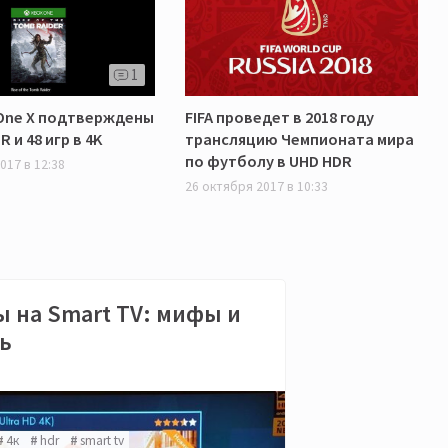
1
One X подтверждены
FIFA проведет в 2018 году
R и 48 игр в 4K
трансляцию Чемпионата мира
по футболу в UHD HDR
017 в 12:38
26 октября 2017 в 10:33
 на Smart TV: мифы и
ь
4к
hdr
smart tv