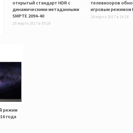
открытый стандарт HDR с
телевизоров обно
динамическими метаданными
игровым режимом 
SMPTE 2094-40
24 марта 2017 в 16:26
29 марта 2017 в 09:20
й режим
16 года