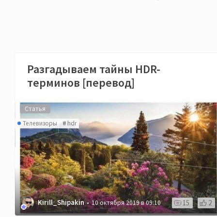
Разгадываем тайны HDR-
терминов [перевод]
Статья
Телевизоры
hdr
Kirill_Shipakin
15
2
10 октября 2019 в 09:10