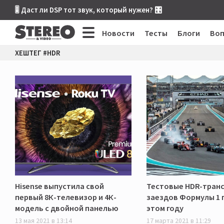
🎚 Даст ли DSP тот звук, который нужен? 🎛
Новости
Тесты
Блоги
Во
ХЕШТЕГ #HDR
Hisense выпустила свой
Тестовые HDR-тран
первый 8К-телевизор и 4К-
заездов Формулы 1 
модель с двойной панелью
этом году
13 мая 2021 в 13:14
17 марта 2021 в 11:29