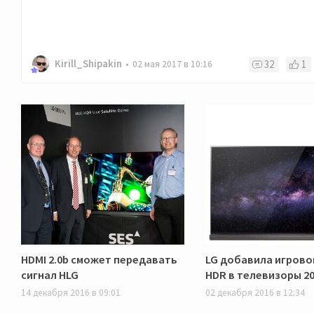
Kirill_Shipakin
32
1
02 мая 2017 в 10:16
HDMI 2.0b сможет передавать
LG добавила игрово
сигнал HLG
HDR в телевизоры 20
14 декабря 2016 в 09:01
02 декабря 2016 в 12:34