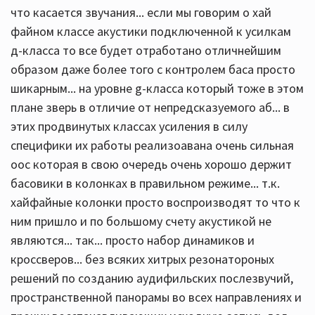
что касается звучания... если мы говорим о хай
файном классе акустики подключенной к усилкам
д-класса то все будет отработано отличнейшим
образом даже более того с контролем баса просто
шикарным... на уровне g-класса который тоже в этом
плане зверь в отличие от непредсказуемого аб... в
этих продвинутых классах усиления в силу
специфики их работы реализоавана очень сильная
оос которая в свою очередь очень хорошо держит
басовики в колонках в правильном режиме... т.к.
хайфайные колонки просто воспроизводят то что к
ним пришло и по большому счету акустикой не
являются... так... просто набор динамиков и
кроссверов... без всяких хитрых резонатороных
решений по созданию аудифильских послезвучий,
пространственной панорамы во всех направлениях и