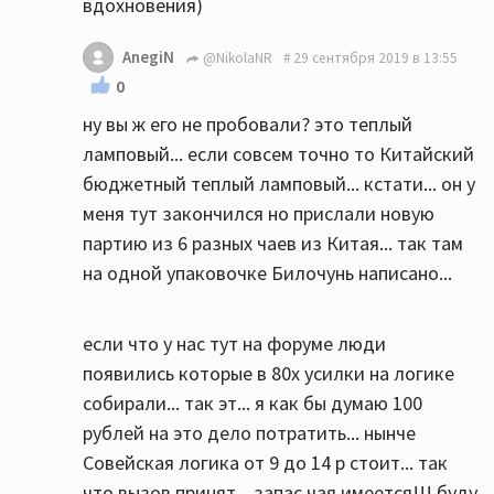
вдохновения)
AnegiN
@NikolaNR
29 сентября 2019 в 13:55
0
ну вы ж его не пробовали? это теплый
ламповый... если совсем точно то Китайский
бюджетный теплый ламповый... кстати... он у
меня тут закончился но прислали новую
партию из 6 разных чаев из Китая... так там
на одной упаковочке Билочунь написано...
если что у нас тут на форуме люди
появились которые в 80х усилки на логике
собирали... так эт... я как бы думаю 100
рублей на это дело потратить... нынче
Совейская логика от 9 до 14 р стоит... так
что вызов принят... запас чая имеется!!! буду