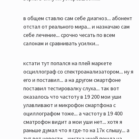
в общем ставлю сам себе диагноз... абонент
отстал от реального мира... и назначаю сам
себе лечение... срочно чесать по всем
салонам и сравнивать усилки...
кстати тут попался на плей маркете
осциллограф со спектроанализатором... ну я
его и поставил... а на другом смартфоне
поставил тестировалку слуха... так вот
оказалось что частоту в 19 200 мои уши
улавливают и микрофон смартфона с
оциллографом тоже... а частоту в 19 400
сматрофон видит а мои уши нет... хотя я
раньше думал что я где-то на 17к слышу... а
тут вот новости... чистка ушей пошла на