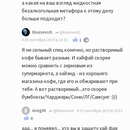
а какая на ваш взгляд жидкостная
безалкогольная метафора к этому делу
больше подходит?
bluesevich
@bluesevich
1
29 сентября 2019 в 15:25
Я не сильный спец конечно, но растворимый
кофе бывает разным. И хайфай скорее
можно сравнить с зерновым из
супермаркета, а хайэнд - из хорошего
магазина кофе, где его и обжаривают при
тебе. А вот растворимый...это скорее
бумбоксы/Чарджеры/Сони/ЛГ/Самсунг :)))
AnegiN
@bluesevich
29 сентября 2019 в 16:02
0
ааа... я поняяял... это вы в защиту хай фая