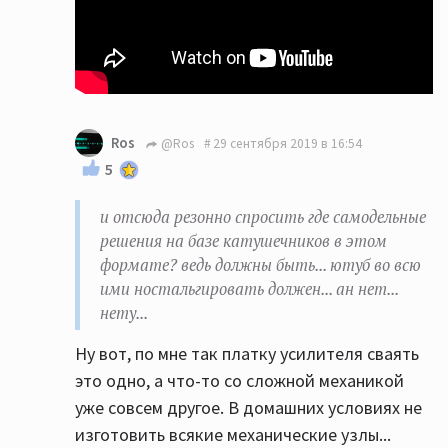
Ros
@Ros
29 сентября 2019 в 16:54
5
и отсюда резонно спросить где самодельные
решения на базе катушечников в этом
формате? ведь должны быть... ютуб во всю
ими ностальгировать должен... ан нет...
нету...
Ну вот, по мне так платку усилителя сваять
это одно, а что-то со сложной механикой
уже совсем другое. В домашних условиях не
изготовить всякие механические узлы...