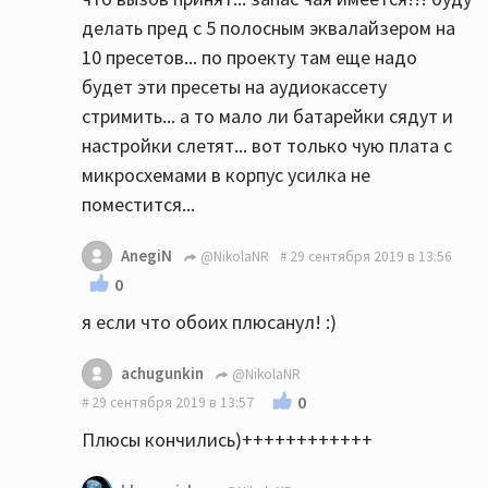
делать пред с 5 полосным эквалайзером на
10 пресетов... по проекту там еще надо
будет эти пресеты на аудиокассету
стримить... а то мало ли батарейки сядут и
настройки слетят... вот только чую плата с
микросхемами в корпус усилка не
поместится...
AnegiN
@NikolaNR
29 сентября 2019 в 13:56
0
я если что обоих плюсанул! :)
achugunkin
@NikolaNR
0
29 сентября 2019 в 13:57
Плюсы кончились)++++++++++++