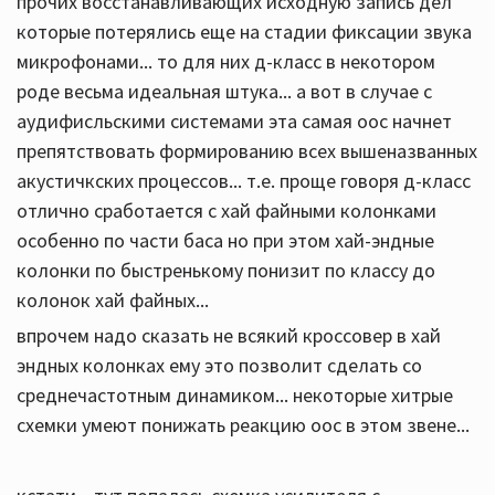
прочих восстанавливающих исходную запись дел
которые потерялись еще на стадии фиксации звука
микрофонами... то для них д-класс в некотором
роде весьма идеальная штука... а вот в случае с
аудифисльскими системами эта самая оос начнет
препятствовать формированию всех вышеназванных
акустичкских процессов... т.е. проще говоря д-класс
отлично сработается с хай файными колонками
особенно по части баса но при этом хай-эндные
колонки по быстренькому понизит по классу до
колонок хай файных...
впрочем надо сказать не всякий кроссовер в хай
эндных колонках ему это позволит сделать со
среднечастотным динамиком... некоторые хитрые
схемки умеют понижать реакцию оос в этом звене...