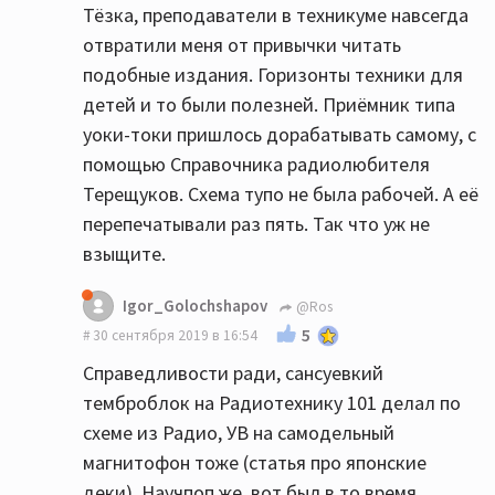
Тёзка, преподаватели в техникуме навсегда
отвратили меня от привычки читать
подобные издания. Горизонты техники для
детей и то были полезней. Приёмник типа
уоки-токи пришлось дорабатывать самому, с
помощью Справочника радиолюбителя
Терещуков. Схема тупо не была рабочей. А её
перепечатывали раз пять. Так что уж не
взыщите.
Igor_Golochshapov
@Ros
5
30 сентября 2019 в 16:54
Справедливости ради, сансуевкий
темброблок на Радиотехнику 101 делал по
схеме из Радио, УВ на самодельный
магнитофон тоже (статья про японские
деки). Научпоп же, вот был в то время