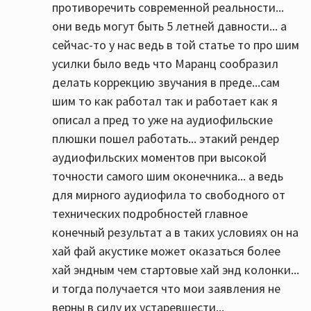
противоречить современной реальности...
они ведь могут быть 5 летней давности... а
сейчас-то у нас ведь в той статье то про шим
усилки было ведь что Маранц сообразил
делать коррекцию звучания в преде...сам
шим то как работал так и работает как я
описал а пред то уже на аудиофильские
плюшки пошел работать... этакий рендер
аудиофильских моментов при высокой
точности самого шим оконечника... а ведь
для мирного аудиофила то свободного от
технических подробностей главное
конечный результат а в таких условиях он на
хай фай акустике может оказаться более
хай эндным чем стартовые хай энд колонки...
и тогда получается что мои заявления не
верны в силу их устаревшести...