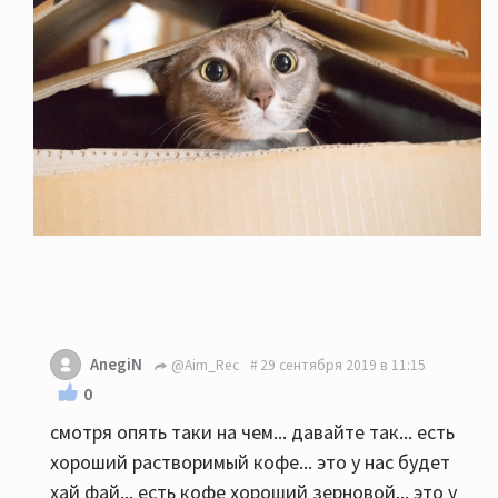
AnegiN
@Aim_Rec
29 сентября 2019 в 11:15
0
смотря опять таки на чем... давайте так... есть
хороший растворимый кофе... это у нас будет
хай фай... есть кофе хороший зерновой... это у