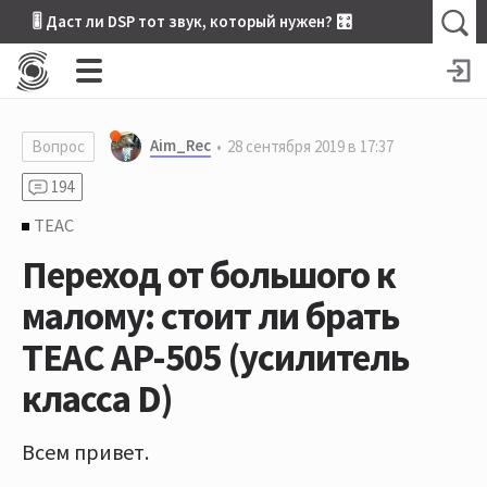
🎚 Даст ли DSP тот звук, который нужен? 🎛
Aim_Rec
Вопрос
28 сентября 2019 в 17:37
194
TEAC
Переход от большого к
малому: стоит ли брать
TEAC AР-505 (усилитель
класса D)
Всем привет.