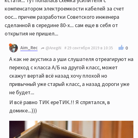
кстати... тут попалась схемка усилителя с
компенсатором электроемкости кабелей за счет
оос... причем разработки Советского инженера
сделанной в середине 80-х... сам еще в себя от
открытия не пришел...
Aim_Rec
0
@AnegiN
29 сентября 2019 в 10:35
А как не акустика а уши слушателя отреагируют на
переход с класса А/Б на другой класс, может
скажут вертай всё назад хочу плохой но
привычный уже старый класс, а назад дороги уже
не будет...
И всё равно ТИК ереТИК.!! Я спрятался, в
домике...)))