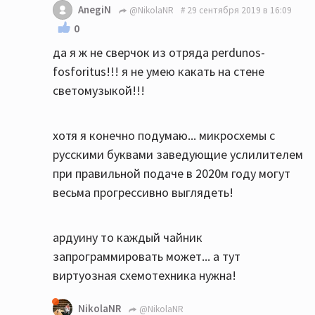
AnegiN
@NikolaNR
29 сентября 2019 в 16:09
0
да я ж не сверчок из отряда perdunos-
fosforitus!!! я не умею какать на стене
светомузыкой!!!
хотя я конечно подумаю... микросхемы с
русскими буквами заведующие услилителем
при правильной подаче в 2020м году могут
весьма прогрессивно выглядеть!
ардуину то каждый чайник
запрограммировать может... а тут
виртуозная схемотехника нужна!
NikolaNR
@NikolaNR