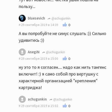
пользу...
bluesevich
@achugunkin
0
29 сентября 2019 в 14:39
А вы попробуйте не синус слушать :)) Сильно
удивитесь :))
AnegiN
@achugunkin
0
29 сентября 2019 в 15:00
ну это то я согласен.... надо как нить тангенс
включит! :) я само собой про вертушку с
характерной организацией "крепления"
картриджа!
achugunkin
@achugunkin
0
29 сентября 2019 в 15:02