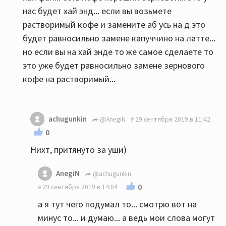
нас будет хай энд... если вы возьмете
растворимый кофе и замените аб усь на д это
будет равносильно замене капуччино на латте...
но если вы на хай энде то же самое сделаете то
это уже будет равносильно замене зернового
кофе на растворимый...
achugunkin
@AnegiN
29 сентября 2019 в 11:42
0
Нихт, притянуто за уши)
AnegiN
@achugunkin
0
29 сентября 2019 в 14:04
а я тут чего подумал то... смотрю вот на
минус то... и думаю... а ведь мои слова могут