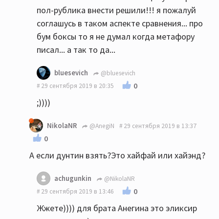
пол-рублика внести решили!!! я пожалуй
соглашусь в таком аспекте сравнения... про
бум боксы то я не думал когда метафору
писал... а так то да...
bluesevich
@bluesevich
0
29 сентября 2019 в 20:35
;))))
NikolaNR
@AnegiN
29 сентября 2019 в 13:37
0
А если дунтин взять?Это хайфай или хайэнд?
achugunkin
@NikolaNR
0
29 сентября 2019 в 13:46
Жжете)))) для брата Анегина это эликсир