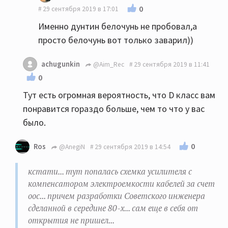
0
29 сентября 2019 в 17:01
Именно дунтин белочунь не пробовал,а
просто белочунь вот только заварил))
achugunkin
@Aim_Rec
29 сентября 2019 в 11:41
0
Тут есть огромная вероятность, что D класс вам
понравится гораздо больше, чем то что у вас
было.
0
Ros
@AnegiN
29 сентября 2019 в 14:54
кстати... тут попалась схемка усилителя с
компенсатором электроемкости кабелей за счет
оос... причем разработки Советского инженера
сделанной в середине 80-х... сам еще в себя от
открытия не пришел...