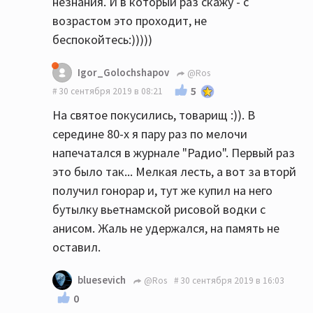
незнания. И в который раз скажу - с
возрастом это проходит, не
беспокойтесь:)))))
Igor_Golochshapov
@Ros
5
30 сентября 2019 в 08:21
На святое покусились, товарищ :)). В
середине 80-х я пару раз по мелочи
напечатался в журнале "Радио". Первый раз
это было так... Мелкая лесть, а вот за вторй
получил гонорар и, тут же купил на него
бутылку вьетнамской рисовой водки с
анисом. Жаль не удержался, на память не
оставил.
bluesevich
@Ros
30 сентября 2019 в 16:03
0