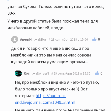
умзч вв Сухова. Только если не путаю - это конец
80-х.
У него в другой статье была похожая тема для
межблочных кабелей, вроде.
0
AnegiN
@Ros
29 сентября 2019 в 15:06
дык я и говорю что я еще в шоке... а про
межблочники это вы меня сейчас совсем
кувалдой по всем думающим органам...
0
Ros
@AnegiN
29 сентября 2019 в 15:35
Не, про межблоки видимо я чего-то путаю,
было только про акустические )) Вот
материал:
https://audio-hi-
end.livejournal.com/104953.html
Ну ничего, там выше Игорь Анатольевич писал,