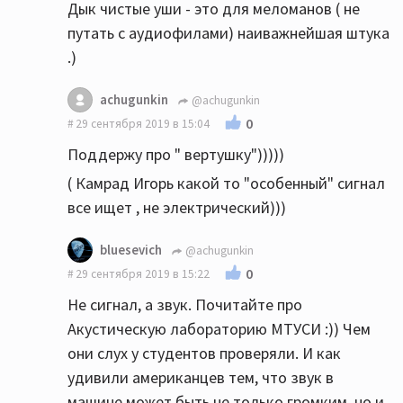
Дык чистые уши - это для меломанов ( не
путать с аудиофилами) наиважнейшая штука
.)
achugunkin
@achugunkin
0
29 сентября 2019 в 15:04
Поддержу про " вертушку")))))
( Камрад Игорь какой то "особенный" сигнал
все ищет , не электрический)))
bluesevich
@achugunkin
0
29 сентября 2019 в 15:22
Не сигнал, а звук. Почитайте про
Акустическую лабораторию МТУСИ :)) Чем
они слух у студентов проверяли. И как
удивили американцев тем, что звук в
машине может быть не только громким, но и