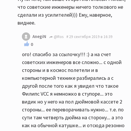
что советские инженеры ничего толкового не
сделали из усилителей))) Ему, наверное,
виднее.
AnegiN
@Ros
29 сентября 2019 в 16:39
0
ого! спасибо за ссылочку!!! :) а на счет
советских инженеров все сложно... с одной
стороны и в космос полетели и в
компьютерной технике разбирались а с
другой после того как я увидел что такое
Филипс VCC я немножко в ступоре... это
видик но у него на пол дюймовой кассете 2
стороны... ее переворачивать нужно... т.е. по
сути там четверть дюйма на сторону... а это
как на обычной катушке... и отсюда резонно