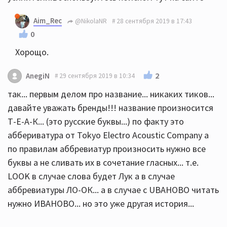
Aim_Rec
@NikolaNR
28 сентября 2019 в 17:43
0
Хорощо.
2
AnegiN
29 сентября 2019 в 10:34
так... первым делом про название... никаких тиков...
давайте уважать бренды!!! название произносится
Т-Е-А-К... (это русские буквы...) по факту это
аббериватура от Tokyo Electro Acoustic Company а
по правилам аббревиатур произносить нужно все
буквы а не сливать их в сочетание гласных... т.е.
LOOK в случае слова будет Лук а в случае
аббревиатуры ЛО-ОК... а в случае с UBAHOBО читать
нужно ИВАНОВО... но это уже другая история...