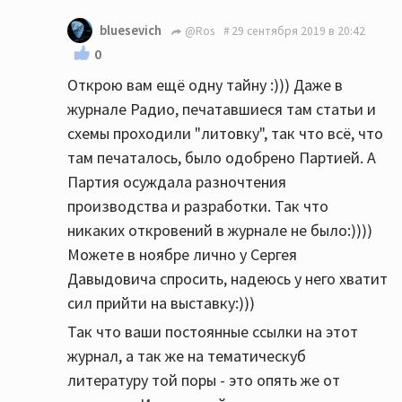
bluesevich
@Ros
29 сентября 2019 в 20:42
0
Открою вам ещё одну тайну :))) Даже в
журнале Радио, печатавшиеся там статьи и
схемы проходили "литовку", так что всё, что
там печаталось, было одобрено Партией. А
Партия осуждала разночтения
производства и разработки. Так что
никаких откровений в журнале не было:))))
Можете в ноябре лично у Сергея
Давыдовича спросить, надеюсь у него хватит
сил прийти на выставку:)))
Так что ваши постоянные ссылки на этот
журнал, а так же на тематическуб
литературу той поры - это опять же от