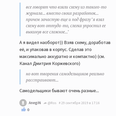
все говорят что взяли схему из такого-то
журнала... вместо своих разработок...
причем зачастую еще и под фразу "я взял
схему вот оттуда-то, слегка упростил ее
выкинув все сложное..."
А я видел наоборот)) Взяв схему, доработав
её, и упаковав в корпус. Сделав это
максимально аккуратно и компактно) (см.
Канал Дмитрия Коржевского)
но вот творения самодельщиков реально
расстраивают...
Самодельщики бывают очень разные...
AnegiN
@Ros
29 сентября 2019 в 17:16
0