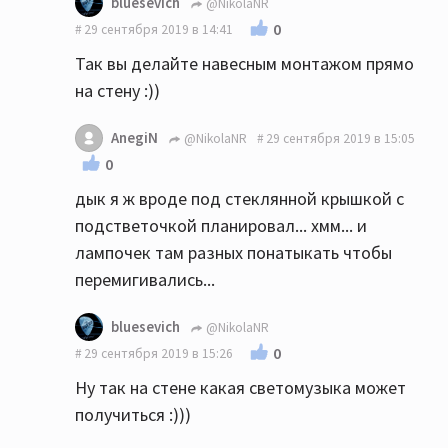
bluesevich
@NikolaNR
0
29 сентября 2019 в 14:41
Так вы делайте навесным монтажом прямо
на стену :))
AnegiN
@NikolaNR
29 сентября 2019 в 15:05
0
дык я ж вроде под стеклянной крышкой с
подстветочкой планировал... хмм... и
лампочек там разных понатыкать чтобы
перемигивались...
bluesevich
@NikolaNR
0
29 сентября 2019 в 15:26
Ну так на стене какая светомузыка может
получиться :)))