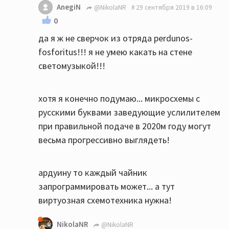
AnegiN
@NikolaNR
29 сентября 2019 в 16:09
0
да я ж не сверчок из отряда perdunos-
fosforitus!!! я не умею какать на стене
светомузыкой!!!
хотя я конечно подумаю... микросхемы с
русскими буквами заведующие услилителем
при правильной подаче в 2020м году могут
весьма прогрессивно выглядеть!
ардуину то каждый чайник
запрограммировать может... а тут
виртуозная схемотехника нужна!
NikolaNR
@NikolaNR