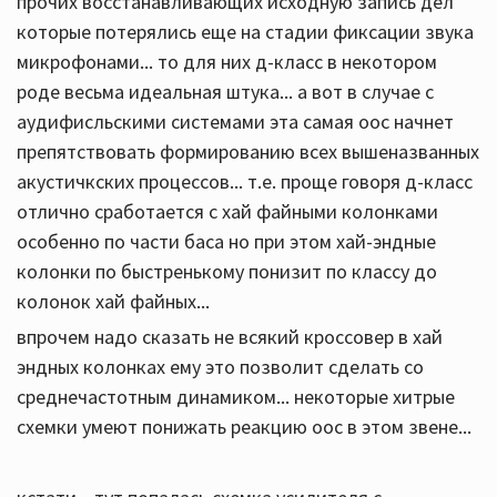
прочих восстанавливающих исходную запись дел
которые потерялись еще на стадии фиксации звука
микрофонами... то для них д-класс в некотором
роде весьма идеальная штука... а вот в случае с
аудифисльскими системами эта самая оос начнет
препятствовать формированию всех вышеназванных
акустичкских процессов... т.е. проще говоря д-класс
отлично сработается с хай файными колонками
особенно по части баса но при этом хай-эндные
колонки по быстренькому понизит по классу до
колонок хай файных...
впрочем надо сказать не всякий кроссовер в хай
эндных колонках ему это позволит сделать со
среднечастотным динамиком... некоторые хитрые
схемки умеют понижать реакцию оос в этом звене...