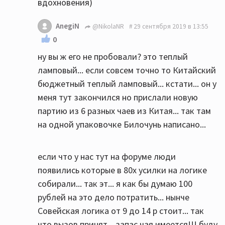
вдохновения)
AnegiN
@NikolaNR
29 сентября 2019 в 13:55
0
ну вы ж его не пробовали? это теплый
ламповый... если совсем точно то Китайский
бюджетный теплый ламповый... кстати... он у
меня тут закончился но прислали новую
партию из 6 разных чаев из Китая... так там
на одной упаковочке Билочунь написано...
если что у нас тут на форуме люди
появились которые в 80х усилки на логике
собирали... так эт... я как бы думаю 100
рублей на это дело потратить... нынче
Совейская логика от 9 до 14 р стоит... так
что вызов принят... запас чая имеется!!! буду