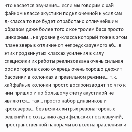
что касается звучания... если мы говорим о хай
файном классе акустики подключенной к усилкам
д-класса то все будет отработано отличнейшим
образом даже более того с контролем баса просто
шикарным... на уровне g-класса который тоже в этом
плане зверь в отличие от непредсказуемого аб... в
этих продвинутых классах усиления в силу
специфики их работы реализоавана очень сильная
оос которая в свою очередь очень хорошо держит
басовики в колонках в правильном режиме... т.к.
хайфайные колонки просто воспроизводят то что к
ним пришло и по большому счету акустикой не
являются... так... просто набор динамиков и
кроссверов... без всяких хитрых резонатороных
решений по созданию аудифильских послезвучий,
пространственной панорамы во всех направлениях и