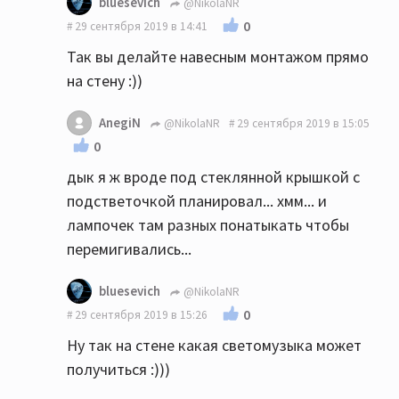
bluesevich
@NikolaNR
0
29 сентября 2019 в 14:41
Так вы делайте навесным монтажом прямо
на стену :))
AnegiN
@NikolaNR
29 сентября 2019 в 15:05
0
дык я ж вроде под стеклянной крышкой с
подстветочкой планировал... хмм... и
лампочек там разных понатыкать чтобы
перемигивались...
bluesevich
@NikolaNR
0
29 сентября 2019 в 15:26
Ну так на стене какая светомузыка может
получиться :)))