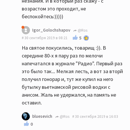
незнания. И в который раз скажу - с
возрастом это проходит, не
беспокойтесь:)))))
Igor_Golochshapov
@Ros
5
30 сентября 2019 в 08:21
На святое покусились, товарищ :)). В
середине 80-х я пару раз по мелочи
напечатался в журнале "Радио". Первый раз
это было так... Мелкая лесть, а вот за вторй
получил гонорар и, тут же купил на него
бутылку вьетнамской рисовой водки с
анисом. Жаль не удержался, на память не
оставил.
bluesevich
@Ros
30 сентября 2019 в 16:03
0