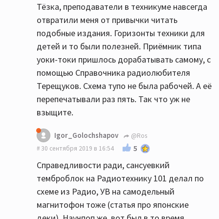
Тёзка, преподаватели в техникуме навсегда
отвратили меня от привычки читать
подобные издания. Горизонты техники для
детей и то были полезней. Приёмник типа
уоки-токи пришлось дорабатывать самому, с
помощью Справочника радиолюбителя
Терещуков. Схема тупо не была рабочей. А её
перепечатывали раз пять. Так что уж не
взыщите.
Igor_Golochshapov
@Ros
5
30 сентября 2019 в 16:54
Справедливости ради, сансуевкий
темброблок на Радиотехнику 101 делал по
схеме из Радио, УВ на самодельный
магнитофон тоже (статья про японские
деки). Научпоп же, вот был в то время