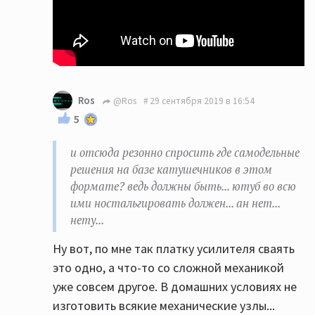
Ros
@Ros
29 сентября 2019 в 16:54
5
и отсюда резонно спросить где самодельные
решения на базе катушечников в этом
формате? ведь должны быть... ютуб во всю
ими ностальгировать должен... ан нет...
нету...
Ну вот, по мне так платку усилителя сваять
это одно, а что-то со сложной механикой
уже совсем другое. В домашних условиях не
изготовить всякие механические узлы...