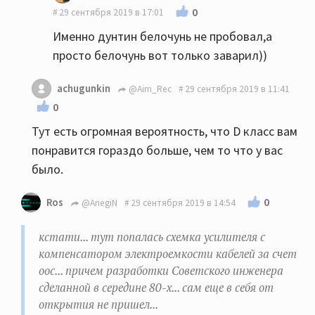
0
29 сентября 2019 в 17:01
Именно дунтин белочунь не пробовал,а
просто белочунь вот только заварил))
achugunkin
@Aim_Rec
29 сентября 2019 в 11:41
0
Тут есть огромная вероятность, что D класс вам
понравится гораздо больше, чем то что у вас
было.
0
Ros
@AnegiN
29 сентября 2019 в 14:54
кстати... тут попалась схемка усилителя с
компенсатором электроемкости кабелей за счет
оос... причем разработки Советского инженера
сделанной в середине 80-х... сам еще в себя от
открытия не пришел...