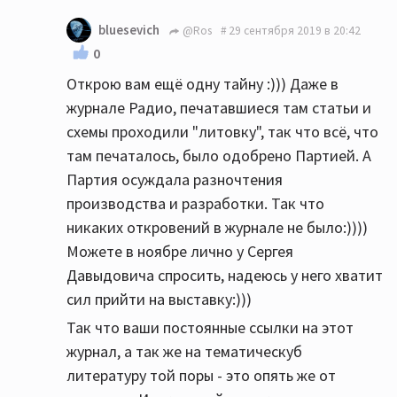
bluesevich
@Ros
29 сентября 2019 в 20:42
0
Открою вам ещё одну тайну :))) Даже в
журнале Радио, печатавшиеся там статьи и
схемы проходили "литовку", так что всё, что
там печаталось, было одобрено Партией. А
Партия осуждала разночтения
производства и разработки. Так что
никаких откровений в журнале не было:))))
Можете в ноябре лично у Сергея
Давыдовича спросить, надеюсь у него хватит
сил прийти на выставку:)))
Так что ваши постоянные ссылки на этот
журнал, а так же на тематическуб
литературу той поры - это опять же от