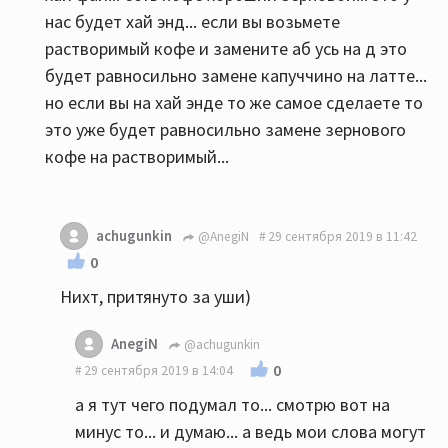
нас будет хай энд... если вы возьмете
растворимый кофе и замените аб усь на д это
будет равносильно замене капуччино на латте...
но если вы на хай энде то же самое сделаете то
это уже будет равносильно замене зернового
кофе на растворимый...
achugunkin
@AnegiN
29 сентября 2019 в 11:42
0
Нихт, притянуто за уши)
AnegiN
@achugunkin
0
29 сентября 2019 в 14:04
а я тут чего подумал то... смотрю вот на
минус то... и думаю... а ведь мои слова могут