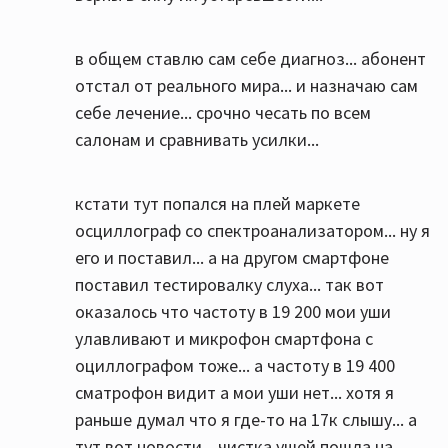
в общем ставлю сам себе диагноз... абонент
отстал от реального мира... и назначаю сам
себе лечение... срочно чесать по всем
салонам и сравнивать усилки...
кстати тут попался на плей маркете
осциллограф со спектроанализатором... ну я
его и поставил... а на другом смартфоне
поставил тестировалку слуха... так вот
оказалось что частоту в 19 200 мои уши
улавливают и микрофон смартфона с
оциллографом тоже... а частоту в 19 400
сматрофон видит а мои уши нет... хотя я
раньше думал что я где-то на 17к слышу... а
тут вот новости... чистка ушей пошла на