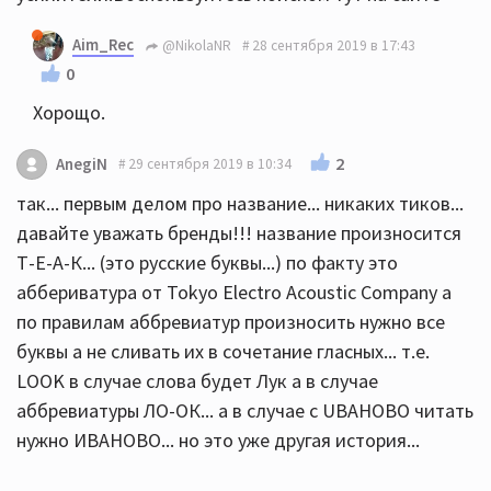
Aim_Rec
@NikolaNR
28 сентября 2019 в 17:43
0
Хорощо.
2
AnegiN
29 сентября 2019 в 10:34
так... первым делом про название... никаких тиков...
давайте уважать бренды!!! название произносится
Т-Е-А-К... (это русские буквы...) по факту это
аббериватура от Tokyo Electro Acoustic Company а
по правилам аббревиатур произносить нужно все
буквы а не сливать их в сочетание гласных... т.е.
LOOK в случае слова будет Лук а в случае
аббревиатуры ЛО-ОК... а в случае с UBAHOBО читать
нужно ИВАНОВО... но это уже другая история...