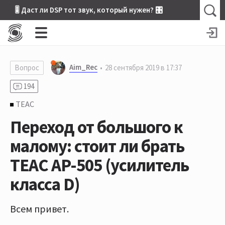
🎚 Даст ли DSP тот звук, который нужен? 🎛
Aim_Rec
Вопрос
28 сентября 2019 в 17:37
194
TEAC
Переход от большого к
малому: стоит ли брать
TEAC AР-505 (усилитель
класса D)
Всем привет.