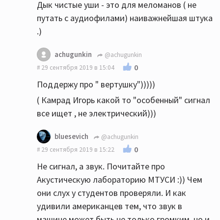
Дык чистые уши - это для меломанов ( не
путать с аудиофилами) наиважнейшая штука
.)
achugunkin
@achugunkin
0
29 сентября 2019 в 15:04
Поддержу про " вертушку")))))
( Камрад Игорь какой то "особенный" сигнал
все ищет , не электрический)))
bluesevich
@achugunkin
0
29 сентября 2019 в 15:22
Не сигнал, а звук. Почитайте про
Акустическую лабораторию МТУСИ :)) Чем
они слух у студентов проверяли. И как
удивили американцев тем, что звук в
машине может быть не только громким, но и