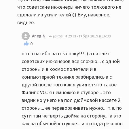
что советские инженеры ничего толкового не
сделали из усилителей))) Ему, наверное,
виднее.
AnegiN
@Ros
29 сентября 2019 в 16:39
0
ого! спасибо за ссылочку!!! :) а на счет
советских инженеров все сложно... с одной
стороны и в космос полетели и в
компьютерной технике разбирались а с
другой после того как я увидел что такое
Филипс VCC я немножко в ступоре... это
видик но у него на пол дюймовой кассете 2
стороны... ее переворачивать нужно... т.е. по
сути там четверть дюйма на сторону... а это
как на обычной катушке... и отсюда резонно