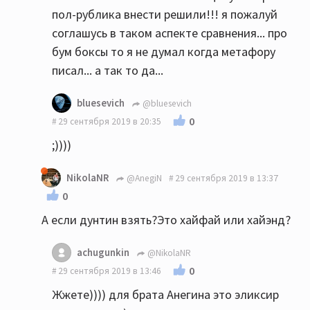
пол-рублика внести решили!!! я пожалуй
соглашусь в таком аспекте сравнения... про
бум боксы то я не думал когда метафору
писал... а так то да...
bluesevich
@bluesevich
0
29 сентября 2019 в 20:35
;))))
NikolaNR
@AnegiN
29 сентября 2019 в 13:37
0
А если дунтин взять?Это хайфай или хайэнд?
achugunkin
@NikolaNR
0
29 сентября 2019 в 13:46
Жжете)))) для брата Анегина это эликсир