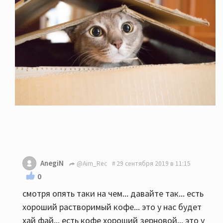
AnegiN
@Aim_Rec
29 сентября 2019 в 11:15
0
смотря опять таки на чем... давайте так... есть
хороший растворимый кофе... это у нас будет
хай фай... есть кофе хороший зерновой... это у