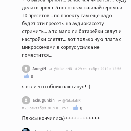
делать пред с 5 полосным эквалайзером на
10 пресетов... по проекту там еще надо
будет эти пресеты на аудиокассету
стримить... а то мало ли батарейки сядут и
настройки слетят... вот только чую плата с
микросхемами в корпус усилка не
поместится...
AnegiN
@NikolaNR
29 сентября 2019 в 13:56
0
я если что обоих плюсанул! :)
achugunkin
@NikolaNR
0
29 сентября 2019 в 13:57
Плюсы кончились)++++++++++++