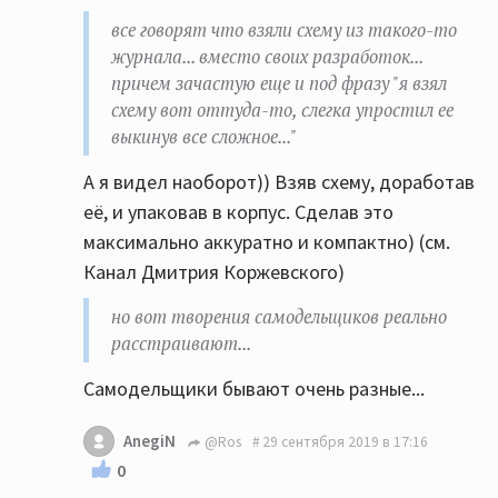
все говорят что взяли схему из такого-то
журнала... вместо своих разработок...
причем зачастую еще и под фразу "я взял
схему вот оттуда-то, слегка упростил ее
выкинув все сложное..."
А я видел наоборот)) Взяв схему, доработав
её, и упаковав в корпус. Сделав это
максимально аккуратно и компактно) (см.
Канал Дмитрия Коржевского)
но вот творения самодельщиков реально
расстраивают...
Самодельщики бывают очень разные...
AnegiN
@Ros
29 сентября 2019 в 17:16
0