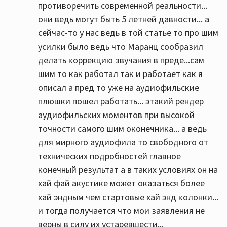
противоречить современной реальности...
они ведь могут быть 5 летней давности... а
сейчас-то у нас ведь в той статье то про шим
усилки было ведь что Маранц сообразил
делать коррекцию звучания в преде...сам
шим то как работал так и работает как я
описал а пред то уже на аудиофильские
плюшки пошел работать... этакий рендер
аудиофильских моментов при высокой
точности самого шим оконечника... а ведь
для мирного аудиофила то свободного от
технических подробностей главное
конечный результат а в таких условиях он на
хай фай акустике может оказаться более
хай эндным чем стартовые хай энд колонки...
и тогда получается что мои заявления не
верны в силу их устаревшести...