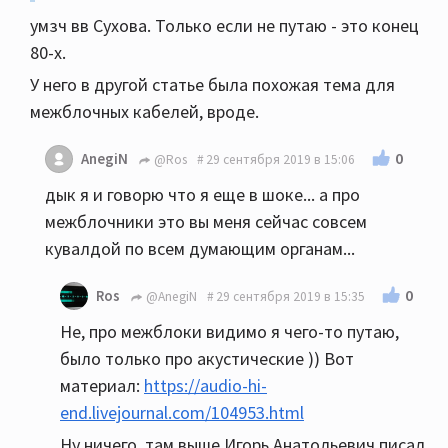
умзч вв Сухова. Только если не путаю - это конец
80-х.
У него в другой статье была похожая тема для
межблочных кабелей, вроде.
0
AnegiN
@Ros
29 сентября 2019 в 15:06
дык я и говорю что я еще в шоке... а про
межблочники это вы меня сейчас совсем
кувалдой по всем думающим органам...
0
Ros
@AnegiN
29 сентября 2019 в 15:35
Не, про межблоки видимо я чего-то путаю,
было только про акустические )) Вот
материал:
https://audio-hi-
end.livejournal.com/104953.html
Ну ничего, там выше Игорь Анатольевич писал,