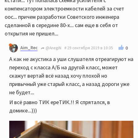
кстати... тут попалась схемка усилителя с
компенсатором электроемкости кабелей за счет
оос... причем разработки Советского инженера
сделанной в середине 80-х... сам еще в себя от
открытия не пришел...
Aim_Rec
0
@AnegiN
29 сентября 2019 в 10:35
А как не акустика а уши слушателя отреагируют на
переход с класса А/Б на другой класс, может
скажут вертай всё назад хочу плохой но
привычный уже старый класс, а назад дороги уже
не будет...
И всё равно ТИК ереТИК.!! Я спрятался, в
домике...)))