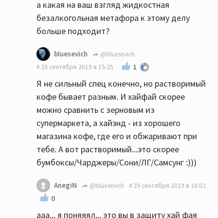
а какая на ваш взгляд жидкостная
безалкогольная метафора к этому делу
больше подходит?
bluesevich
@bluesevich
1
29 сентября 2019 в 15:25
Я не сильный спец конечно, но растворимый
кофе бывает разным. И хайфай скорее
можно сравнить с зерновым из
супермаркета, а хайэнд - из хорошего
магазина кофе, где его и обжаривают при
тебе. А вот растворимый...это скорее
бумбоксы/Чарджеры/Сони/ЛГ/Самсунг :)))
AnegiN
@bluesevich
29 сентября 2019 в 16:02
0
ааа... я поняяял... это вы в защиту хай фая