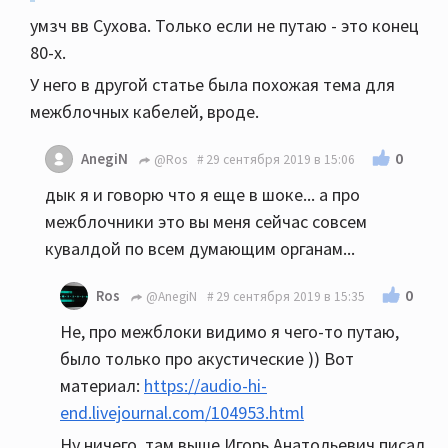
умзч вв Сухова. Только если не путаю - это конец
80-х.
У него в другой статье была похожая тема для
межблочных кабелей, вроде.
0
AnegiN
@Ros
29 сентября 2019 в 15:06
дык я и говорю что я еще в шоке... а про
межблочники это вы меня сейчас совсем
кувалдой по всем думающим органам...
0
Ros
@AnegiN
29 сентября 2019 в 15:35
Не, про межблоки видимо я чего-то путаю,
было только про акустические )) Вот
материал:
https://audio-hi-
end.livejournal.com/104953.html
Ну ничего, там выше Игорь Анатольевич писал,