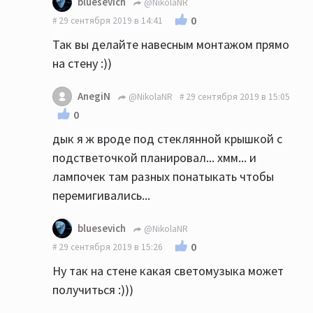
bluesevich
@NikolaNR
0
29 сентября 2019 в 14:41
Так вы делайте навесным монтажом прямо
на стену :))
AnegiN
@NikolaNR
29 сентября 2019 в 15:05
0
дык я ж вроде под стеклянной крышкой с
подстветочкой планировал... хмм... и
лампочек там разных понатыкать чтобы
перемигивались...
bluesevich
@NikolaNR
0
29 сентября 2019 в 15:26
Ну так на стене какая светомузыка может
получиться :)))