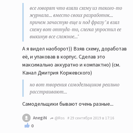
все говорят что взяли схему из такого-то
журнала... вместо своих разработок...
причем зачастую еще и под фразу "я взял
схему вот оттуда-то, слегка упростил ее
выкинув все сложное..."
А я видел наоборот)) Взяв схему, доработав
её, и упаковав в корпус. Сделав это
максимально аккуратно и компактно) (см.
Канал Дмитрия Коржевского)
но вот творения самодельщиков реально
расстраивают...
Самодельщики бывают очень разные...
AnegiN
@Ros
29 сентября 2019 в 17:16
0