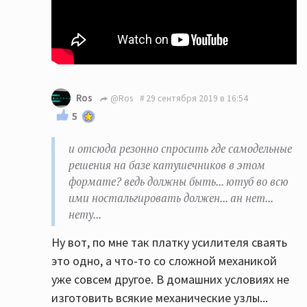
Ros
@Ros
29 сентября 2019 в 16:54
5
и отсюда резонно спросить где самодельные
решения на базе катушечников в этом
формате? ведь должны быть... ютуб во всю
ими ностальгировать должен... ан нет...
нету...
Ну вот, по мне так платку усилителя сваять
это одно, а что-то со сложной механикой
уже совсем другое. В домашних условиях не
изготовить всякие механические узлы...