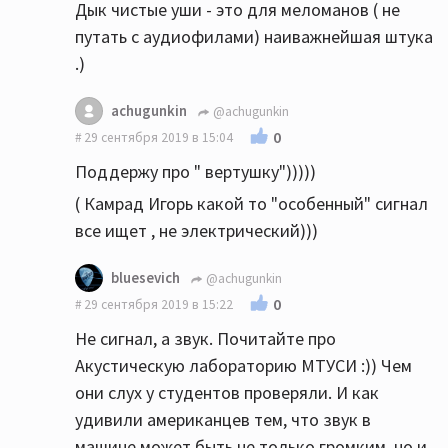
Дык чистые уши - это для меломанов ( не
путать с аудиофилами) наиважнейшая штука
.)
achugunkin
@achugunkin
0
29 сентября 2019 в 15:04
Поддержу про " вертушку")))))
( Камрад Игорь какой то "особенный" сигнал
все ищет , не электрический)))
bluesevich
@achugunkin
0
29 сентября 2019 в 15:22
Не сигнал, а звук. Почитайте про
Акустическую лабораторию МТУСИ :)) Чем
они слух у студентов проверяли. И как
удивили американцев тем, что звук в
машине может быть не только громким, но и