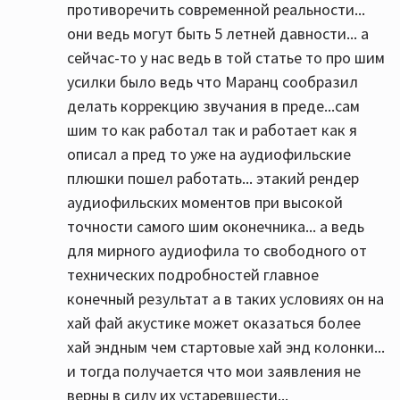
противоречить современной реальности...
они ведь могут быть 5 летней давности... а
сейчас-то у нас ведь в той статье то про шим
усилки было ведь что Маранц сообразил
делать коррекцию звучания в преде...сам
шим то как работал так и работает как я
описал а пред то уже на аудиофильские
плюшки пошел работать... этакий рендер
аудиофильских моментов при высокой
точности самого шим оконечника... а ведь
для мирного аудиофила то свободного от
технических подробностей главное
конечный результат а в таких условиях он на
хай фай акустике может оказаться более
хай эндным чем стартовые хай энд колонки...
и тогда получается что мои заявления не
верны в силу их устаревшести...