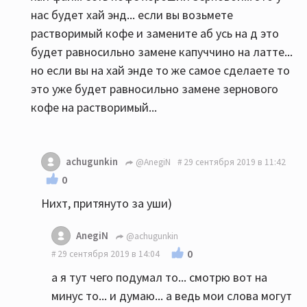
нас будет хай энд... если вы возьмете
растворимый кофе и замените аб усь на д это
будет равносильно замене капуччино на латте...
но если вы на хай энде то же самое сделаете то
это уже будет равносильно замене зернового
кофе на растворимый...
achugunkin
@AnegiN
29 сентября 2019 в 11:42
0
Нихт, притянуто за уши)
AnegiN
@achugunkin
0
29 сентября 2019 в 14:04
а я тут чего подумал то... смотрю вот на
минус то... и думаю... а ведь мои слова могут