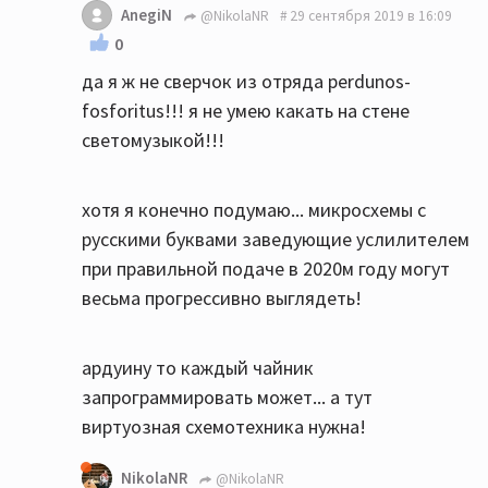
AnegiN
@NikolaNR
29 сентября 2019 в 16:09
0
да я ж не сверчок из отряда perdunos-
fosforitus!!! я не умею какать на стене
светомузыкой!!!
хотя я конечно подумаю... микросхемы с
русскими буквами заведующие услилителем
при правильной подаче в 2020м году могут
весьма прогрессивно выглядеть!
ардуину то каждый чайник
запрограммировать может... а тут
виртуозная схемотехника нужна!
NikolaNR
@NikolaNR