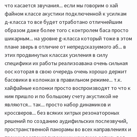
что касается звучания... если мы говорим о хай
файном классе акустики подключенной к усилкам
д-класса то все будет отработано отличнейшим
образом даже более того с контролем баса просто
шикарным... на уровне g-класса который тоже в этом
плане зверь в отличие от непредсказуемого аб... в
этих продвинутых классах усиления в силу
специфики их работы реализоавана очень сильная
оос которая в свою очередь очень хорошо держит
басовики в колонках в правильном режиме... т.к.
хайфайные колонки просто воспроизводят то что к
ним пришло и по большому счету акустикой не
являются... так... просто набор динамиков и
кроссверов... без всяких хитрых резонатороных
решений по созданию аудифильских послезвучий,
пространственной панорамы во всех направлениях и