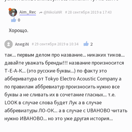
Aim_Rec
@NikolaNR
28 сентября 2019 в 17:43
0
Хорощо.
2
AnegiN
29 сентября 2019 в 10:34
так... первым делом про название... никаких тиков...
давайте уважать бренды!!! название произносится
Т-Е-А-К... (это русские буквы...) по факту это
аббериватура от Tokyo Electro Acoustic Company а
по правилам аббревиатур произносить нужно все
буквы а не сливать их в сочетание гласных... т.е.
LOOK в случае слова будет Лук а в случае
аббревиатуры ЛО-ОК... а в случае с UBAHOBО читать
нужно ИВАНОВО... но это уже другая история...