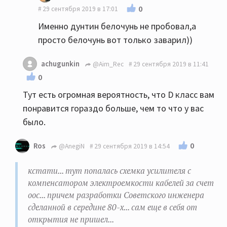
0
29 сентября 2019 в 17:01
Именно дунтин белочунь не пробовал,а
просто белочунь вот только заварил))
achugunkin
@Aim_Rec
29 сентября 2019 в 11:41
0
Тут есть огромная вероятность, что D класс вам
понравится гораздо больше, чем то что у вас
было.
0
Ros
@AnegiN
29 сентября 2019 в 14:54
кстати... тут попалась схемка усилителя с
компенсатором электроемкости кабелей за счет
оос... причем разработки Советского инженера
сделанной в середине 80-х... сам еще в себя от
открытия не пришел...