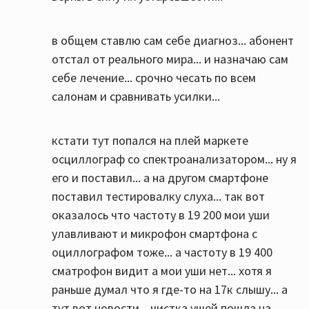
в общем ставлю сам себе диагноз... абонент
отстал от реального мира... и назначаю сам
себе лечение... срочно чесать по всем
салонам и сравнивать усилки...
кстати тут попался на плей маркете
осциллограф со спектроанализатором... ну я
его и поставил... а на другом смартфоне
поставил тестировалку слуха... так вот
оказалось что частоту в 19 200 мои уши
улавливают и микрофон смартфона с
оциллографом тоже... а частоту в 19 400
сматрофон видит а мои уши нет... хотя я
раньше думал что я где-то на 17к слышу... а
тут вот новости... чистка ушей пошла на