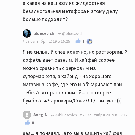
а какая на ваш взгляд жидкостная
безалкогольная метафора к этому делу
больше подходит?
bluesevich
@bluesevich
1
29 сентября 2019 в 15:25
Я не сильный спец конечно, но растворимый
кофе бывает разным. И хайфай скорее
можно сравнить с зерновым из
супермаркета, а хайэнд - из хорошего
магазина кофе, где его и обжаривают при
тебе. А вот растворимый...это скорее
бумбоксы/Чарджеры/Сони/ЛГ/Самсунг :)))
AnegiN
@bluesevich
29 сентября 2019 в 16:02
0
ааа... я поняяял... это вы в защиту хай фая