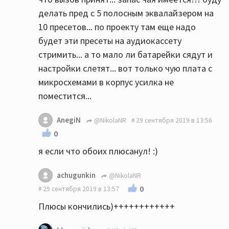
делать пред с 5 полосным эквалайзером на
10 пресетов... по проекту там еще надо
будет эти пресеты на аудиокассету
стримить... а то мало ли батарейки сядут и
настройки слетят... вот только чую плата с
микросхемами в корпус усилка не
поместится...
AnegiN
@NikolaNR
29 сентября 2019 в 13:56
0
я если что обоих плюсанул! :)
achugunkin
@NikolaNR
0
29 сентября 2019 в 13:57
Плюсы кончились)++++++++++++