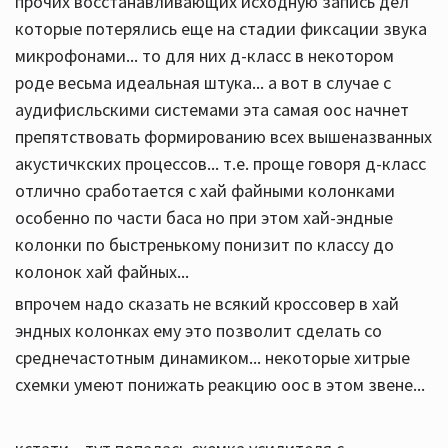
прочих восстанавливающих исходную запись дел
которые потерялись еще на стадии фиксации звука
микрофонами... то для них д-класс в некотором
роде весьма идеальная штука... а вот в случае с
аудифисльскими системами эта самая оос начнет
препятствовать формированию всех вышеназванных
акустичкских процессов... т.е. проще говоря д-класс
отлично сработается с хай файными колонками
особенно по части баса но при этом хай-эндные
колонки по быстренькому понизит по классу до
колонок хай файных...
впрочем надо сказать не всякий кроссовер в хай
эндных колонках ему это позволит сделать со
среднечастотным динамиком... некоторые хитрые
схемки умеют понижать реакцию оос в этом звене...