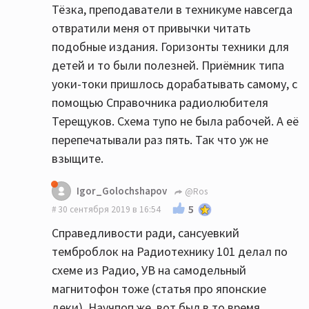
Тёзка, преподаватели в техникуме навсегда
отвратили меня от привычки читать
подобные издания. Горизонты техники для
детей и то были полезней. Приёмник типа
уоки-токи пришлось дорабатывать самому, с
помощью Справочника радиолюбителя
Терещуков. Схема тупо не была рабочей. А её
перепечатывали раз пять. Так что уж не
взыщите.
Igor_Golochshapov
@Ros
5
30 сентября 2019 в 16:54
Справедливости ради, сансуевкий
темброблок на Радиотехнику 101 делал по
схеме из Радио, УВ на самодельный
магнитофон тоже (статья про японские
деки). Научпоп же, вот был в то время