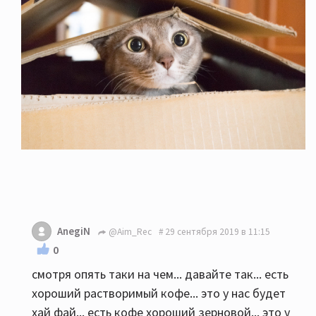
AnegiN
@Aim_Rec
29 сентября 2019 в 11:15
0
смотря опять таки на чем... давайте так... есть
хороший растворимый кофе... это у нас будет
хай фай... есть кофе хороший зерновой... это у