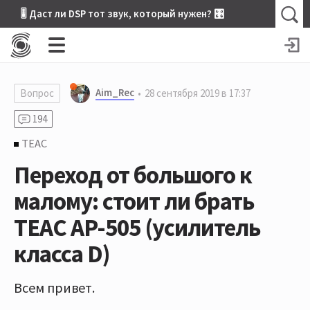
🎚 Даст ли DSP тот звук, который нужен? 🎛
Aim_Rec
Вопрос
28 сентября 2019 в 17:37
194
TEAC
Переход от большого к
малому: стоит ли брать
TEAC AР-505 (усилитель
класса D)
Всем привет.