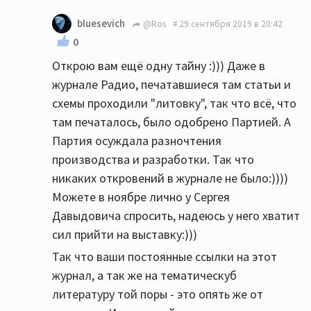
bluesevich
@Ros
29 сентября 2019 в 20:42
0
Открою вам ещё одну тайну :))) Даже в
журнале Радио, печатавшиеся там статьи и
схемы проходили "литовку", так что всё, что
там печаталось, было одобрено Партией. А
Партия осуждала разночтения
производства и разработки. Так что
никаких откровений в журнале не было:))))
Можете в ноябре лично у Сергея
Давыдовича спросить, надеюсь у него хватит
сил прийти на выставку:)))
Так что ваши постоянные ссылки на этот
журнал, а так же на тематическуб
литературу той поры - это опять же от