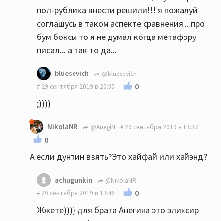
пол-рублика внести решили!!! я пожалуй
соглашусь в таком аспекте сравнения... про
бум боксы то я не думал когда метафору
писал... а так то да...
bluesevich
@bluesevich
0
29 сентября 2019 в 20:35
;))))
NikolaNR
@AnegiN
29 сентября 2019 в 13:37
0
А если дунтин взять?Это хайфай или хайэнд?
achugunkin
@NikolaNR
0
29 сентября 2019 в 13:46
Жжете)))) для брата Анегина это эликсир