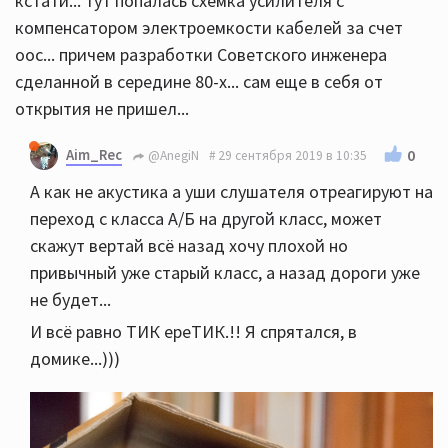
кстати... тут попалась схемка усилителя с
компенсатором электроемкости кабелей за счет
оос... причем разработки Советского инженера
сделанной в середине 80-х... сам еще в себя от
открытия не пришел...
Aim_Rec
0
@AnegiN
29 сентября 2019 в 10:35
А как не акустика а уши слушателя отреагируют на
переход с класса А/Б на другой класс, может
скажут вертай всё назад хочу плохой но
привычный уже старый класс, а назад дороги уже
не будет...
И всё равно ТИК ереТИК.!! Я спрятался, в
домике...)))