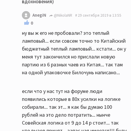
вдохновения)
AnegiN
@NikolaNR
29 сентября 2019 в 13:55
0
ну вы ж его не пробовали? это теплый
ламповый... если совсем точно то Китайский
бюджетный теплый ламповый... кстати... он у
меня тут закончился но прислали новую
партию из 6 разных чаев из Китая... так там
на одной упаковочке Билочунь написано...
если что у нас тут на форуме люди
появились которые в 80х усилки на логике
собирали... так эт... я как бы думаю 100
рублей на это дело потратить... нынче
Совейская логика от 9 до 14 р стоит... так
что вызов принят... запас чая имеется!!! буду