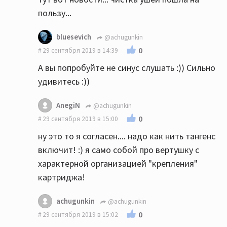
пользу...
bluesevich
@achugunkin
0
29 сентября 2019 в 14:39
А вы попробуйте не синус слушать :)) Сильно
удивитесь :))
AnegiN
@achugunkin
0
29 сентября 2019 в 15:00
ну это то я согласен.... надо как нить тангенс
включит! :) я само собой про вертушку с
характерной организацией "крепления"
картриджа!
achugunkin
@achugunkin
0
29 сентября 2019 в 15:02