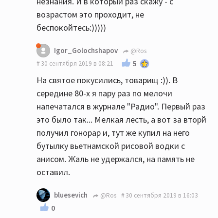
незнания. И в который раз скажу - с
возрастом это проходит, не
беспокойтесь:)))))
Igor_Golochshapov
@Ros
5
30 сентября 2019 в 08:21
На святое покусились, товарищ :)). В
середине 80-х я пару раз по мелочи
напечатался в журнале "Радио". Первый раз
это было так... Мелкая лесть, а вот за вторй
получил гонорар и, тут же купил на него
бутылку вьетнамской рисовой водки с
анисом. Жаль не удержался, на память не
оставил.
bluesevich
@Ros
30 сентября 2019 в 16:03
0