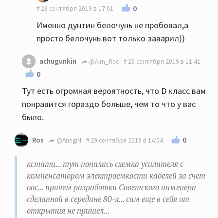
0
29 сентября 2019 в 17:01
Именно дунтин белочунь не пробовал,а
просто белочунь вот только заварил))
achugunkin
@Aim_Rec
29 сентября 2019 в 11:41
0
Тут есть огромная вероятность, что D класс вам
понравится гораздо больше, чем то что у вас
было.
0
Ros
@AnegiN
29 сентября 2019 в 14:54
кстати... тут попалась схемка усилителя с
компенсатором электроемкости кабелей за счет
оос... причем разработки Советского инженера
сделанной в середине 80-х... сам еще в себя от
открытия не пришел...