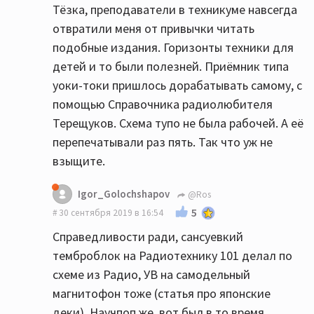
Тёзка, преподаватели в техникуме навсегда
отвратили меня от привычки читать
подобные издания. Горизонты техники для
детей и то были полезней. Приёмник типа
уоки-токи пришлось дорабатывать самому, с
помощью Справочника радиолюбителя
Терещуков. Схема тупо не была рабочей. А её
перепечатывали раз пять. Так что уж не
взыщите.
Igor_Golochshapov
@Ros
5
30 сентября 2019 в 16:54
Справедливости ради, сансуевкий
темброблок на Радиотехнику 101 делал по
схеме из Радио, УВ на самодельный
магнитофон тоже (статья про японские
деки). Научпоп же, вот был в то время