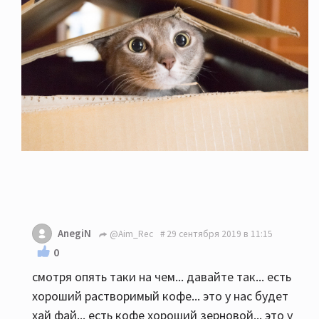
AnegiN
@Aim_Rec
29 сентября 2019 в 11:15
0
смотря опять таки на чем... давайте так... есть
хороший растворимый кофе... это у нас будет
хай фай... есть кофе хороший зерновой... это у