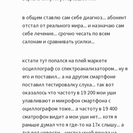
в общем ставлю сам себе диагноз... абонент
отстал от реального мира... и назначаю сам
себе лечение... срочно чесать по всем
салонам и сравнивать усилки...
кстати тут попался на плей маркете
осциллограф со спектроанализатором... ну я
его и поставил... а на другом смартфоне
поставил тестировалку слуха... так вот
оказалось что частоту в 19 200 мои уши
улавливают и микрофон смартфона с
оциллографом тоже... а частоту в 19 400
сматрофон видит а мои уши нет... хотя я
раньше думал что я где-то на 17к слышу... а
тут вот новости... чистка ушей пошла на