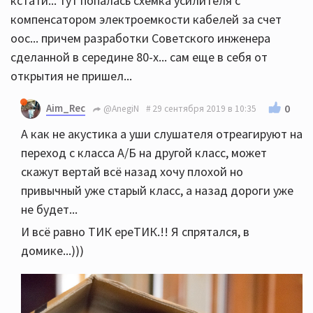
кстати... тут попалась схемка усилителя с
компенсатором электроемкости кабелей за счет
оос... причем разработки Советского инженера
сделанной в середине 80-х... сам еще в себя от
открытия не пришел...
Aim_Rec
0
@AnegiN
29 сентября 2019 в 10:35
А как не акустика а уши слушателя отреагируют на
переход с класса А/Б на другой класс, может
скажут вертай всё назад хочу плохой но
привычный уже старый класс, а назад дороги уже
не будет...
И всё равно ТИК ереТИК.!! Я спрятался, в
домике...)))