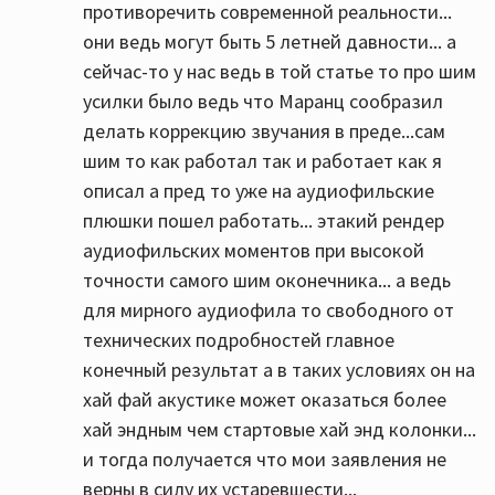
противоречить современной реальности...
они ведь могут быть 5 летней давности... а
сейчас-то у нас ведь в той статье то про шим
усилки было ведь что Маранц сообразил
делать коррекцию звучания в преде...сам
шим то как работал так и работает как я
описал а пред то уже на аудиофильские
плюшки пошел работать... этакий рендер
аудиофильских моментов при высокой
точности самого шим оконечника... а ведь
для мирного аудиофила то свободного от
технических подробностей главное
конечный результат а в таких условиях он на
хай фай акустике может оказаться более
хай эндным чем стартовые хай энд колонки...
и тогда получается что мои заявления не
верны в силу их устаревшести...