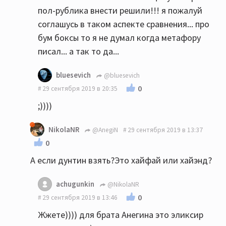
пол-рублика внести решили!!! я пожалуй
соглашусь в таком аспекте сравнения... про
бум боксы то я не думал когда метафору
писал... а так то да...
bluesevich
@bluesevich
0
29 сентября 2019 в 20:35
;))))
NikolaNR
@AnegiN
29 сентября 2019 в 13:37
0
А если дунтин взять?Это хайфай или хайэнд?
achugunkin
@NikolaNR
0
29 сентября 2019 в 13:46
Жжете)))) для брата Анегина это эликсир