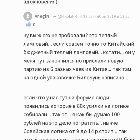
вдохновения)
AnegiN
@NikolaNR
29 сентября 2019 в 13:55
0
ну вы ж его не пробовали? это теплый
ламповый... если совсем точно то Китайский
бюджетный теплый ламповый... кстати... он у
меня тут закончился но прислали новую
партию из 6 разных чаев из Китая... так там
на одной упаковочке Билочунь написано...
если что у нас тут на форуме люди
появились которые в 80х усилки на логике
собирали... так эт... я как бы думаю 100
рублей на это дело потратить... нынче
Совейская логика от 9 до 14 р стоит... так
что вызов принят... запас чая имеется!!! буду