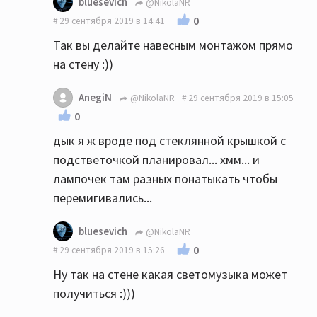
bluesevich
@NikolaNR
0
29 сентября 2019 в 14:41
Так вы делайте навесным монтажом прямо
на стену :))
AnegiN
@NikolaNR
29 сентября 2019 в 15:05
0
дык я ж вроде под стеклянной крышкой с
подстветочкой планировал... хмм... и
лампочек там разных понатыкать чтобы
перемигивались...
bluesevich
@NikolaNR
0
29 сентября 2019 в 15:26
Ну так на стене какая светомузыка может
получиться :)))