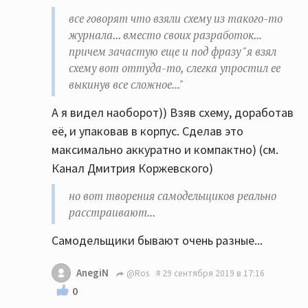
все говорят что взяли схему из такого-то
журнала... вместо своих разработок...
причем зачастую еще и под фразу "я взял
схему вот оттуда-то, слегка упростил ее
выкинув все сложное..."
А я видел наоборот)) Взяв схему, доработав
её, и упаковав в корпус. Сделав это
максимально аккуратно и компактно) (см.
Канал Дмитрия Коржевского)
но вот творения самодельщиков реально
расстраивают...
Самодельщики бывают очень разные...
AnegiN
@Ros
29 сентября 2019 в 17:16
0