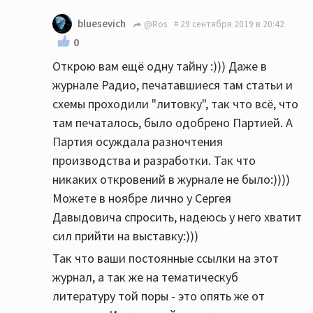
bluesevich
@Ros
29 сентября 2019 в 20:42
0
Открою вам ещё одну тайну :))) Даже в
журнале Радио, печатавшиеся там статьи и
схемы проходили "литовку", так что всё, что
там печаталось, было одобрено Партией. А
Партия осуждала разночтения
производства и разработки. Так что
никаких откровений в журнале не было:))))
Можете в ноябре лично у Сергея
Давыдовича спросить, надеюсь у него хватит
сил прийти на выставку:)))
Так что ваши постоянные ссылки на этот
журнал, а так же на тематическуб
литературу той поры - это опять же от