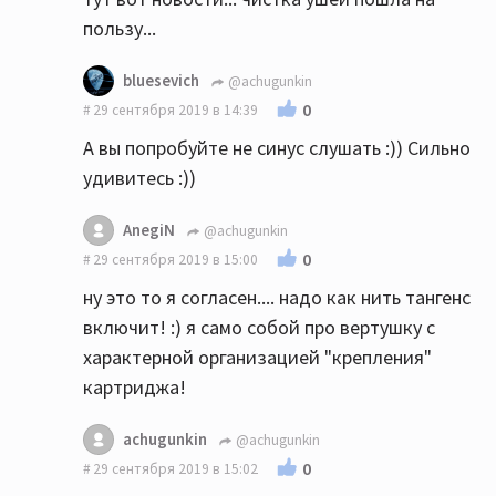
пользу...
bluesevich
@achugunkin
0
29 сентября 2019 в 14:39
А вы попробуйте не синус слушать :)) Сильно
удивитесь :))
AnegiN
@achugunkin
0
29 сентября 2019 в 15:00
ну это то я согласен.... надо как нить тангенс
включит! :) я само собой про вертушку с
характерной организацией "крепления"
картриджа!
achugunkin
@achugunkin
0
29 сентября 2019 в 15:02