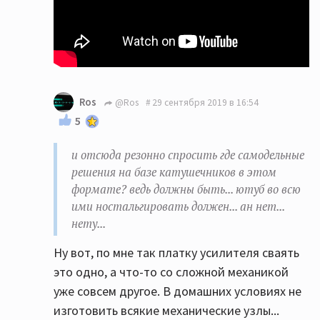
Ros
@Ros
29 сентября 2019 в 16:54
5
и отсюда резонно спросить где самодельные
решения на базе катушечников в этом
формате? ведь должны быть... ютуб во всю
ими ностальгировать должен... ан нет...
нету...
Ну вот, по мне так платку усилителя сваять
это одно, а что-то со сложной механикой
уже совсем другое. В домашних условиях не
изготовить всякие механические узлы...