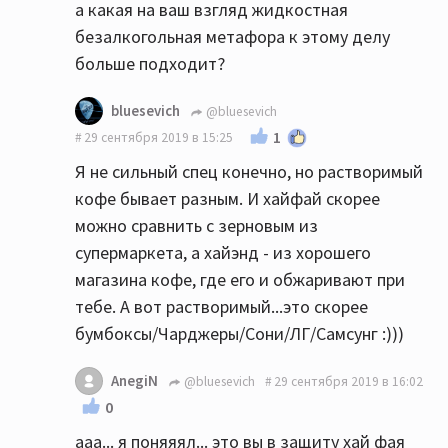
а какая на ваш взгляд жидкостная
безалкогольная метафора к этому делу
больше подходит?
bluesevich
@bluesevich
1
29 сентября 2019 в 15:25
Я не сильный спец конечно, но растворимый
кофе бывает разным. И хайфай скорее
можно сравнить с зерновым из
супермаркета, а хайэнд - из хорошего
магазина кофе, где его и обжаривают при
тебе. А вот растворимый...это скорее
бумбоксы/Чарджеры/Сони/ЛГ/Самсунг :)))
AnegiN
@bluesevich
29 сентября 2019 в 16:02
0
ааа... я поняяял... это вы в защиту хай фая