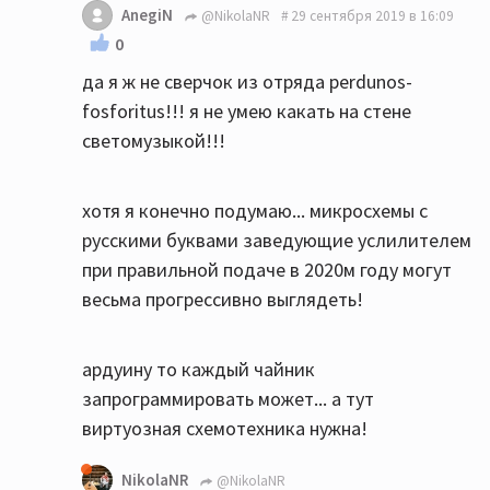
AnegiN
@NikolaNR
29 сентября 2019 в 16:09
0
да я ж не сверчок из отряда perdunos-
fosforitus!!! я не умею какать на стене
светомузыкой!!!
хотя я конечно подумаю... микросхемы с
русскими буквами заведующие услилителем
при правильной подаче в 2020м году могут
весьма прогрессивно выглядеть!
ардуину то каждый чайник
запрограммировать может... а тут
виртуозная схемотехника нужна!
NikolaNR
@NikolaNR