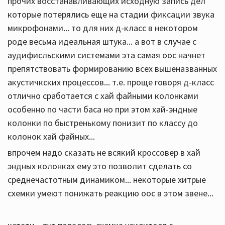
прочих восстанавливающих исходную запись дел
которые потерялись еще на стадии фиксации звука
микрофонами... то для них д-класс в некотором
роде весьма идеальная штука... а вот в случае с
аудифисльскими системами эта самая оос начнет
препятствовать формированию всех вышеназванных
акустичкских процессов... т.е. проще говоря д-класс
отлично сработается с хай файными колонками
особенно по части баса но при этом хай-эндные
колонки по быстренькому понизит по классу до
колонок хай файных...
впрочем надо сказать не всякий кроссовер в хай
эндных колонках ему это позволит сделать со
среднечастотным динамиком... некоторые хитрые
схемки умеют понижать реакцию оос в этом звене...