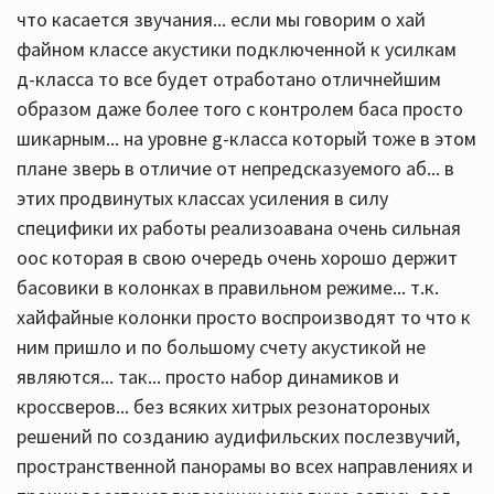
что касается звучания... если мы говорим о хай
файном классе акустики подключенной к усилкам
д-класса то все будет отработано отличнейшим
образом даже более того с контролем баса просто
шикарным... на уровне g-класса который тоже в этом
плане зверь в отличие от непредсказуемого аб... в
этих продвинутых классах усиления в силу
специфики их работы реализоавана очень сильная
оос которая в свою очередь очень хорошо держит
басовики в колонках в правильном режиме... т.к.
хайфайные колонки просто воспроизводят то что к
ним пришло и по большому счету акустикой не
являются... так... просто набор динамиков и
кроссверов... без всяких хитрых резонатороных
решений по созданию аудифильских послезвучий,
пространственной панорамы во всех направлениях и