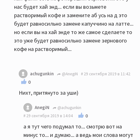
нас будет хай энд... если вы возьмете
растворимый кофе и замените аб усь на д это
будет равносильно замене капуччино на латте...
но если вы на хай энде то же самое сделаете то
это уже будет равносильно замене зернового
кофе на растворимый...
achugunkin
@AnegiN
29 сентября 2019 в 11:42
0
Нихт, притянуто за уши)
AnegiN
@achugunkin
0
29 сентября 2019 в 14:04
а я тут чего подумал то... смотрю вот на
минус то... и думаю... а ведь мои слова могут