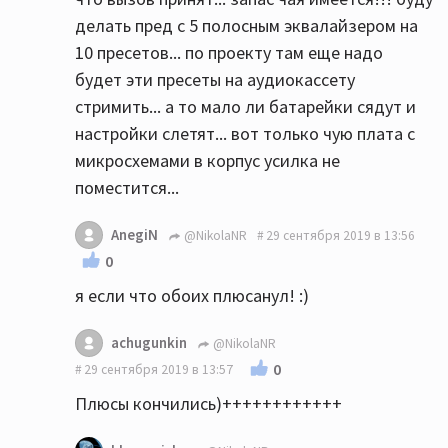
делать пред с 5 полосным эквалайзером на
10 пресетов... по проекту там еще надо
будет эти пресеты на аудиокассету
стримить... а то мало ли батарейки сядут и
настройки слетят... вот только чую плата с
микросхемами в корпус усилка не
поместится...
AnegiN
@NikolaNR
29 сентября 2019 в 13:56
0
я если что обоих плюсанул! :)
achugunkin
@NikolaNR
0
29 сентября 2019 в 13:57
Плюсы кончились)++++++++++++