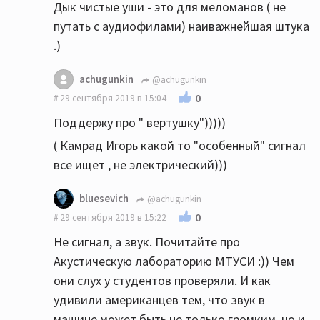
Дык чистые уши - это для меломанов ( не
путать с аудиофилами) наиважнейшая штука
.)
achugunkin
@achugunkin
0
29 сентября 2019 в 15:04
Поддержу про " вертушку")))))
( Камрад Игорь какой то "особенный" сигнал
все ищет , не электрический)))
bluesevich
@achugunkin
0
29 сентября 2019 в 15:22
Не сигнал, а звук. Почитайте про
Акустическую лабораторию МТУСИ :)) Чем
они слух у студентов проверяли. И как
удивили американцев тем, что звук в
машине может быть не только громким, но и