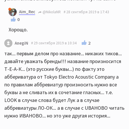
Aim_Rec
@NikolaNR
28 сентября 2019 в 17:43
0
Хорощо.
2
AnegiN
29 сентября 2019 в 10:34
так... первым делом про название... никаких тиков...
давайте уважать бренды!!! название произносится
Т-Е-А-К... (это русские буквы...) по факту это
аббериватура от Tokyo Electro Acoustic Company а
по правилам аббревиатур произносить нужно все
буквы а не сливать их в сочетание гласных... т.е.
LOOK в случае слова будет Лук а в случае
аббревиатуры ЛО-ОК... а в случае с UBAHOBО читать
нужно ИВАНОВО... но это уже другая история...