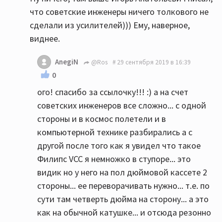
что советские инженеры ничего толкового не
сделали из усилителей))) Ему, наверное,
виднее.
AnegiN
@Ros
29 сентября 2019 в 16:39
0
ого! спасибо за ссылочку!!! :) а на счет
советских инженеров все сложно... с одной
стороны и в космос полетели и в
компьютерной технике разбирались а с
другой после того как я увидел что такое
Филипс VCC я немножко в ступоре... это
видик но у него на пол дюймовой кассете 2
стороны... ее переворачивать нужно... т.е. по
сути там четверть дюйма на сторону... а это
как на обычной катушке... и отсюда резонно