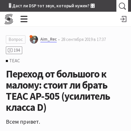
🎚 Даст ли DSP тот звук, который нужен? 🎛
Aim_Rec
Вопрос
28 сентября 2019 в 17:37
194
TEAC
Переход от большого к
малому: стоит ли брать
TEAC AР-505 (усилитель
класса D)
Всем привет.