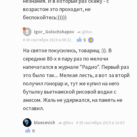
незнания. И в который раз скажу - с
возрастом это проходит, не
беспокойтесь:)))))
Igor_Golochshapov
@Ros
5
30 сентября 2019 в 08:21
На святое покусились, товарищ :)). В
середине 80-х я пару раз по мелочи
напечатался в журнале "Радио". Первый раз
это было так... Мелкая лесть, а вот за вторй
получил гонорар и, тут же купил на него
бутылку вьетнамской рисовой водки с
анисом. Жаль не удержался, на память не
оставил.
bluesevich
@Ros
30 сентября 2019 в 16:03
0