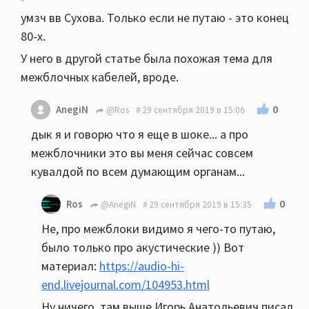
умзч вв Сухова. Только если не путаю - это конец
80-х.
У него в другой статье была похожая тема для
межблочных кабелей, вроде.
0
AnegiN
@Ros
29 сентября 2019 в 15:06
дык я и говорю что я еще в шоке... а про
межблочники это вы меня сейчас совсем
кувалдой по всем думающим органам...
0
Ros
@AnegiN
29 сентября 2019 в 15:35
Не, про межблоки видимо я чего-то путаю,
было только про акустические )) Вот
материал:
https://audio-hi-
end.livejournal.com/104953.html
Ну ничего, там выше Игорь Анатольевич писал,