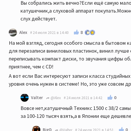
Вы собрались жить вечно?Если ещё самую мало
катушечник,а слуховой аппарат покупать.Можн
слух действует.
8
Alex
24 июля 2021 в 14:40
На мой взгляд, сегодня особого смысла в бытовом 
для перезаписи виниловых пластинок, винил лучше 
переписывать компакт диски, то звучания цифры о
приятнее, чем с CD!
А вот если Вас интересуют записи класса студийных 
уровня очень нужен в системе! Но, это уже совсем д
0
Valter
@Alex
24 июля 2021 в 14:42
Вовсе нет,катушечный Техникс 1500 с 38/2 са
за 100-120 тысяч взять,а в Японии еще дешевле
0
BigD
@Valter
24 июля 2021 в 14:51