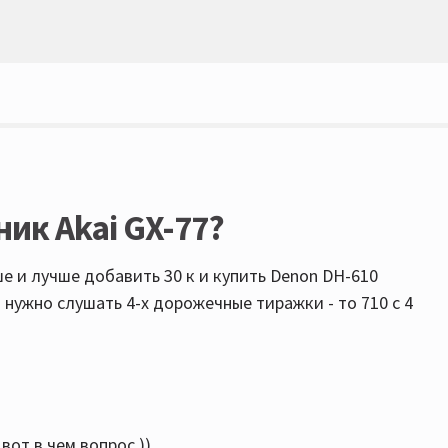
ик Akai GX-77?
ше и лучше добавить 30 к и купить Denon DH-610
и нужно слушать 4-х дорожечные тиражки - то 710 с 4
от в чем вопрос ))