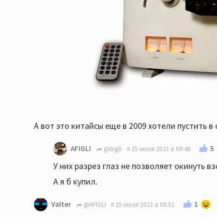
А вот это китайсы еще в 2009 хотели пустить в
5
AFIGLI
@BigD
25 июля 2021 в 08:48
У них разрез глаз не позволяет окинуть вз
А я б купил.
1
Valter
@AFIGLI
25 июля 2021 в 08:51