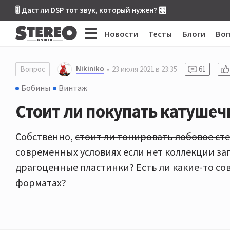
🎚 Даст ли DSP тот звук, который нужен? 🎛
Новости
Тесты
Блоги
Во
Nikiniko
Вопрос
23 июля 2021 в 23:35
61
Бобины
Винтаж
Стоит ли покупать катушечн
Собственно,
стоит ли тонировать лобовое ст
современных условиях если нет коллекции за
драгоценные пластинки? Есть ли какие-то с
форматах?