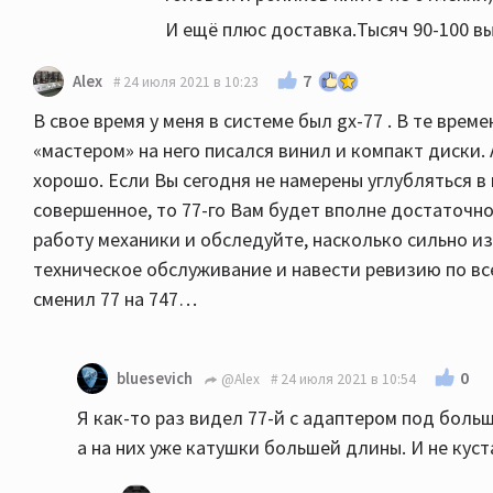
И ещё плюс доставка.Тысяч 90-100 в
7
Alex
24 июля 2021 в 10:23
В свое время у меня в системе был gx-77 . В те врем
«мастером» на него писался винил и компакт диски.
хорошо. Если Вы сегодня не намерены углубляться в
совершенное, то 77-го Вам будет вполне достаточн
работу механики и обследуйте, насколько сильно из
техническое обслуживание и навести ревизию по все
сменил 77 на 747…
0
bluesevich
@Alex
24 июля 2021 в 10:54
Я как-то раз видел 77-й с адаптером под больш
а на них уже катушки большей длины. И не куст