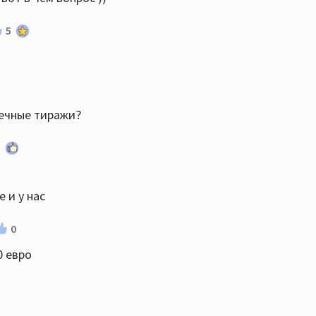
5
жечные тиражи?
1
 и у нас
0
0 евро