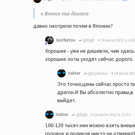
в Японии еще дешевле
давно смотрели почем в Японии?
Gorbatov
@BigD
24 июля 2021 в 14:
Хорошее - уже не дешевле, чем здесь
хорошие лоты уходят сейчас дорого.
Valter
@Gorbatov
24 июля 202
Это точно,цены сейчас просто п
драгон.И Вы абсолютно правы,в
выйдет.
Valter
@BigD
24 июля 2021 в 15:34
100-120 тысяч иен можно взять внешн
головок и роликов никто не отменял)