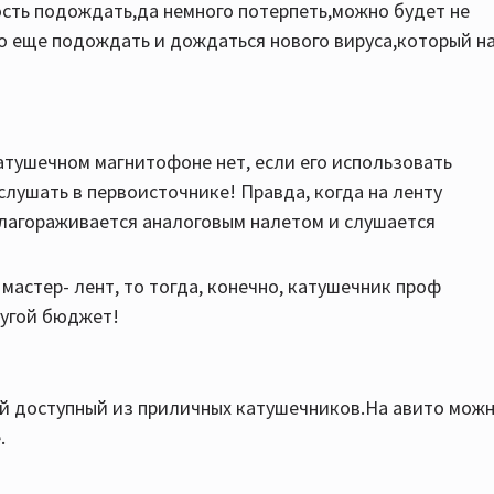
сть подождать,да немного потерпеть,можно будет не
о еще подождать и дождаться нового вируса,который н
катушечном магнитофоне нет, если его использовать
слушать в первоисточнике! Правда, когда на ленту
благораживается аналоговым налетом и слушается
мастер- лент, то тогда, конечно, катушечник проф
ругой бюджет!
мый доступный из приличных катушечников.На авито мож
.