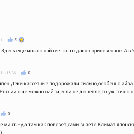
5
51
. Здесь еще можно найти что-то давно привезенное. А в
0
1 в 15:36
ипец.Деки кассетные подорожали сильно,особенно айва 
 России еще можно найти,если не дешевле,то уж точно 
0
е минт.Ну,а там как повезёт,сами знаете.Климат японск
)