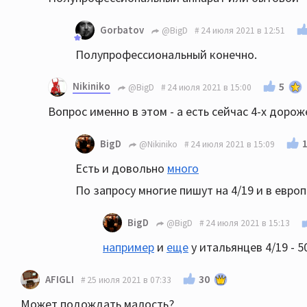
Gorbatov
@BigD
24 июля 2021 в 12:51
Полупрофессиональный конечно.
Nikiniko
5
@BigD
24 июля 2021 в 15:00
Вопрос именно в этом - а есть сейчас 4-x доро
BigD
@Nikiniko
24 июля 2021 в 15:09
Есть и довольно
много
По запросу многие пишут на 4/19 и в европе
BigD
@BigD
24 июля 2021 в 15:13
например
и
еще
у итальянцев 4/19 - 5
30
AFIGLI
25 июля 2021 в 07:33
Может подождать малость?