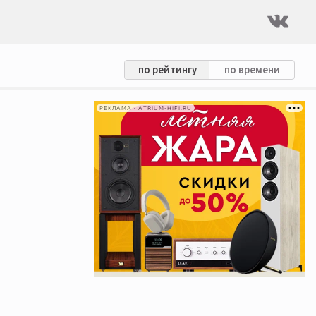
по рейтингу
по времени
РЕКЛАМА • ATRIUM-HIFI.RU