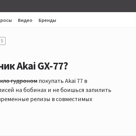
просы
Видео
Бренды
5
ик Akai GX-77?
екло гудроном
покупать Akai 77 в
писей на бобинах и не боишься запилить
овременные релизы в совместимых