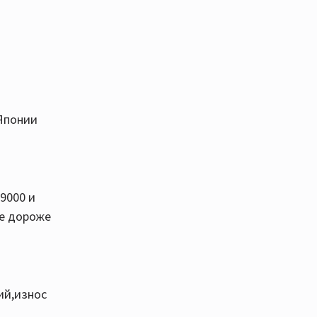
 Японии
9000 и
не дороже
ий,износ