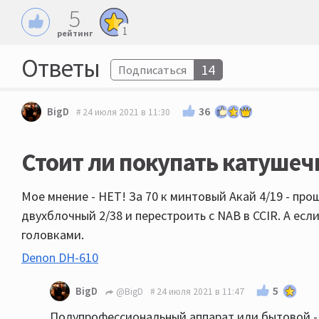
5
1
рейтинг
Ответы
14
Подписаться
36
BigD
24 июля 2021 в 11:30
Стоит ли покупать катушечн
Мое мнение - НЕТ! За 70 к минтовый Акай 4/19 - про
двухблочный 2/38 и перестроить с NAB в CCIR. А есл
головками.
Denon DH-610
5
BigD
@BigD
24 июля 2021 в 11:47
Полупрофессиональный аппарат или бытовой - в