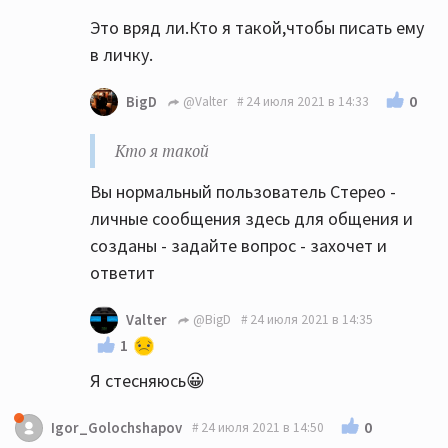
Это вряд ли.Кто я такой,чтобы писать ему
в личку.
0
BigD
@Valter
24 июля 2021 в 14:33
Кто я такой
Вы нормальный пользователь Стерео -
личные сообщения здесь для общения и
созданы - задайте вопрос - захочет и
ответит
Valter
@BigD
24 июля 2021 в 14:35
1
Я стесняюсь😀
0
Igor_Golochshapov
24 июля 2021 в 14:50