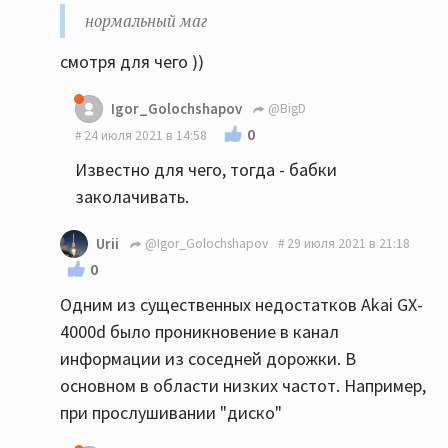
нормальный маг
смотря для чего ))
Igor_Golochshapov
@BigD
0
24 июля 2021 в 14:58
Известно для чего, тогда - бабки
заколачивать.
Urii
@Igor_Golochshapov
29 июля 2021 в 21:18
0
Одним из существенных недостатков Akai GX-
4000d было проникновение в канал
информации из соседней дорожки. В
основном в области низких частот. Например,
при прослушивании "диско"