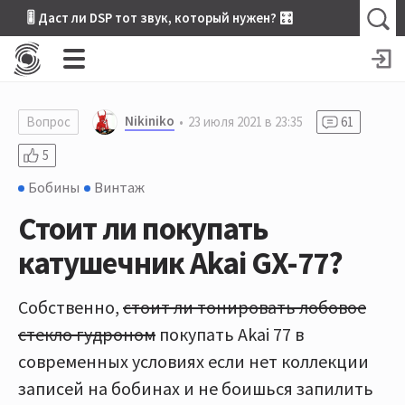
🎚 Даст ли DSP тот звук, который нужен? 🎛
Nikiniko
Вопрос
23 июля 2021 в 23:35
61
5
Бобины
Винтаж
Стоит ли покупать
катушечник Akai GX-77?
Собственно,
стоит ли тонировать лобовое
стекло гудроном
покупать Akai 77 в
современных условиях если нет коллекции
записей на бобинах и не боишься запилить