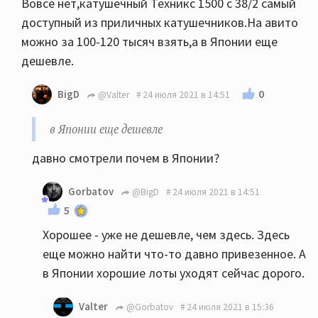
Вовсе нет,катушечный Техникс 1500 с 38/2 самый
доступный из приличных катушечников.На авито
можно за 100-120 тысяч взять,а в Японии еще
дешевле.
0
BigD
@Valter
24 июля 2021 в 14:51
в Японии еще дешевле
давно смотрели почем в Японии?
Gorbatov
@BigD
24 июля 2021 в 14:51
5
Хорошее - уже не дешевле, чем здесь. Здесь
еще можно найти что-то давно привезенное. А
в Японии хорошие лоты уходят сейчас дорого.
Valter
@Gorbatov
24 июля 2021 в 15:36