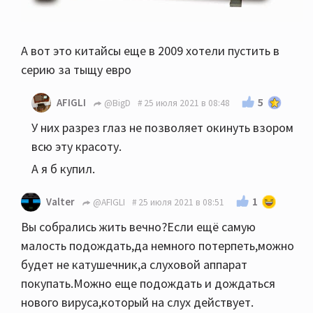
А вот это китайсы еще в 2009 хотели пустить в
серию за тыщу евро
5
AFIGLI
@BigD
25 июля 2021 в 08:48
У них разрез глаз не позволяет окинуть взором
всю эту красоту.
А я б купил.
1
Valter
@AFIGLI
25 июля 2021 в 08:51
Вы собрались жить вечно?Если ещё самую
малость подождать,да немного потерпеть,можно
будет не катушечник,а слуховой аппарат
покупать.Можно еще подождать и дождаться
нового вируса,который на слух действует.