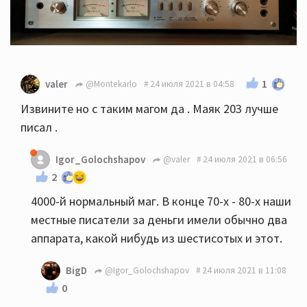
1
valer
@Montekarlo
24 июля 2021 в 04:58
Извините но с таким магом да . Маяк 203 лучше
писал .
Igor_Golochshapov
@valer
24 июля 2021 в 06:56
2
4000-й нормальный маг. В конце 70-х - 80-х наши
местные писатели за деньги имели обычно два
аппарата, какой нибудь из шестисотых и этот.
BigD
@Igor_Golochshapov
24 июля 2021 в 11:08
0