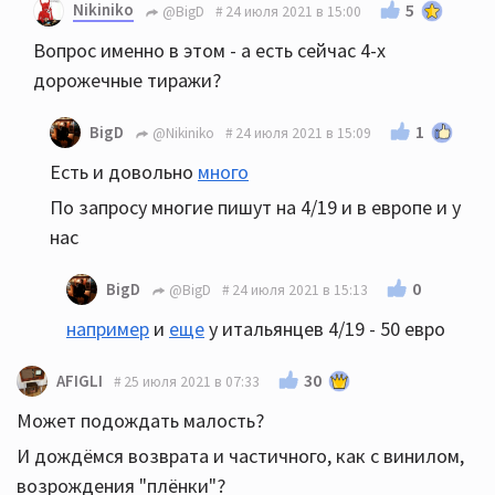
Nikiniko
5
@BigD
24 июля 2021 в 15:00
Вопрос именно в этом - а есть сейчас 4-x
дорожечные тиражи?
1
BigD
@Nikiniko
24 июля 2021 в 15:09
Есть и довольно
много
По запросу многие пишут на 4/19 и в европе и у
нас
0
BigD
@BigD
24 июля 2021 в 15:13
например
и
еще
у итальянцев 4/19 - 50 евро
30
AFIGLI
25 июля 2021 в 07:33
Может подождать малость?
И дождёмся возврата и частичного, как с винилом,
возрождения "плёнки"?