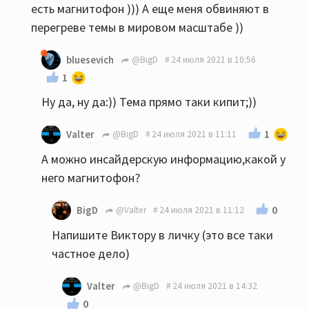
есть магнитофон ))) А еще меня обвиняют в
перегреве темы в мировом масштабе ))
bluesevich
@BigD
24 июля 2021 в 10:56
1
Ну да, ну да:)) Тема прямо таки кипит;))
1
Valter
@BigD
24 июля 2021 в 11:11
А можно инсайдерскую информацию,какой у
него магнитофон?
0
BigD
@Valter
24 июля 2021 в 11:12
Напишите Виктору в личку (это все таки
частное дело)
Valter
@BigD
24 июля 2021 в 14:32
0