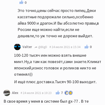
0
Это точно,цены сейчас просто пипец.Деки
кассетные подорожали сильно,особенно
айва 9000 и драгон.И Вы абсолютно правы,в
России еще можно найти,если не
дешевле,то уж точно не дороже выйдет.
0
Valter
@BigD
24 июля 2021 в 15:34
100-120 тысяч иен можно взять внешне
минт.Ну,а там как повезёт,сами знаете.Климат
японский,износ головок и роликов никто не
отменял))
И ещё плюс доставка.Тысяч 90-100 выходит.
7
Alex
24 июля 2021 в 10:23
В свое время у меня в системе был gx-77 . В те