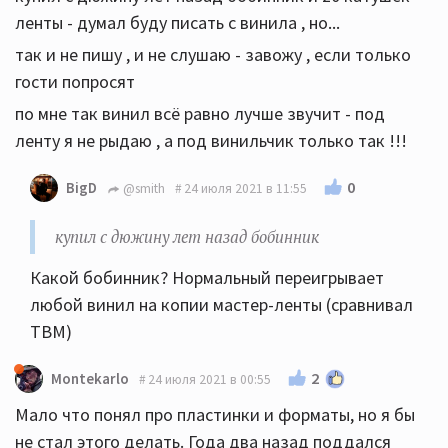
ленты - думал буду писать с винила , но...
так и не пишу , и не слушаю - завожу , если только
гости попросят
по мне так винил всё равно лучше звучит - под
ленту я не рыдаю , а под винильчик только так !!!
0
BigD
@smith
24 июля 2021 в 11:55
купил с дюжину лет назад бобинник
Какой бобинник? Нормальный переигрывает
любой винил на копии мастер-ленты (сравнивал
TBM)
2
Montekarlo
24 июля 2021 в 00:55
Мало что понял про пластинки и форматы, но я бы
не стал этого делать. Года два назад поддался