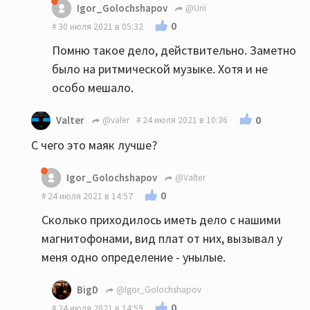
Igor_Golochshapov
@Urii
0
30 июля 2021 в 05:32
Помню такое дело, действительно. Заметно
было на ритмической музыке. Хотя и не
особо мешало.
0
Valter
@valer
24 июля 2021 в 10:36
С чего это маяк лучше?
Igor_Golochshapov
@Valter
0
24 июля 2021 в 14:57
Сколько приходилось иметь дело с нашими
магнитофонами, вид плат от них, вызывал у
меня одно определение - унылые.
BigD
@Igor_Golochshapov
0
24 июля 2021 в 14:59