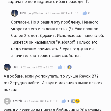
задача не лёгкая,даже с ибэя приходит Г.
0
Urii
@Valter
25 июля 2021 в 11:54
Согласен. Но я решил эту проблему. Немного
укоротил его и склеил встык (!). Уже прошло
более 2-х лет. Держит. Использовал нано клей.
Кажется он назывался "Klebstoff. Только его
надо свежим применять. Через год-два он
значительно теряет свои свойства.
5
Urii
29 июля 2021 в 13:20
А вообще, если уж покупать, то лучше Revox B77
mk2 трудно найти. И звук и механика выше всяких
похвал
3
smith
24 июля 2021 в 11:51
купил с дюжину лет назад бобинник и 20 катушек