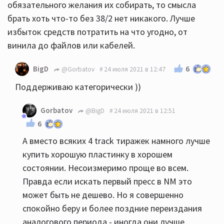
обязательного желания их собирать, то смысла
брать хоть что-то без 38/2 нет никакого. Лучше
избыток средств потратить на что угодно, от
винила до файлов или кабелей.
6
BigD
@Gorbatov
24 июля 2021 в 12:47
Поддерживаю категорически ))
Gorbatov
@BigD
24 июля 2021 в 12:51
6
А вместо всяких 4 track тиражек намного лучше
купить хорошую пластинку в хорошем
состоянии. Несоизмеримо проще во всем.
Правда если искать первый пресс в NM это
может быть не дешево. Но я совершенно
спокойно беру и более поздние переиздания
аналогового периода - иногда они лучше