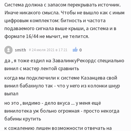
Система должна с запасом перекрывать источник.
Иначе никакого смысла. Чтобы не вышло как с иным
цифровым комплектом: битность и частота
подаваемого сигнала выше крыши, а система и в
формате 16/44 не мычит, не телится.
0
smith
24 июля 2021 в 17:21
да , я тоже ездил на ЗавалинкуРекордс специально
винил с мастер лентой сравнить
когда мы подключили к системе Казанцева свой
винил бабахнуло так - что у него из колонки шнур
выпал
но это , видимо - дело вкуса ... у меня ещё
винилотека уж больно огромная - просто некогда
бабины крутить
к сожалению лишен возможности отвечать на