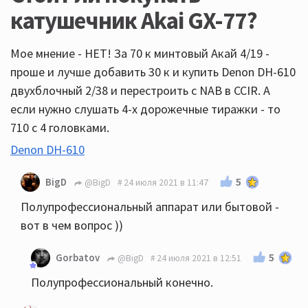
катушечник Akai GX-77?
Мое мнение - НЕТ! За 70 к минтовый Акай 4/19 -
проше и лучше добавить 30 к и купить Denon DH-610
двухблочный 2/38 и перестроить с NAB в CCIR. А
если нужно слушать 4-х дорожечные тиражки - то
710 с 4 головками.
Denon DH-610
5
BigD
@BigD
24 июля 2021 в 11:47
Полупрофессиональный аппарат или бытовой -
вот в чем вопрос ))
5
Gorbatov
@BigD
24 июля 2021 в 12:51
Полупрофессиональный конечно.