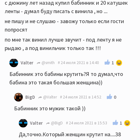
с дюжину лет назад купил бабинник и 20 катушек
ленты - думал буду писать с винила , но ...
не пишу и не слушаю - завожу только если гости
попросят
по мне так винил лучше звучит - под ленту я не
рыдаю , а под винильчик только так !!!
1
Valter
@smith
24 июля 2021 в 14:40
Бабинник это бабины крутить?Я то думал,что
бабина это такая большая женщина))
0
BigD
@Valter
24 июля 2021 в 14:52
Бабинник это мужик такой ))
1
Valter
@BigD
24 июля 2021 в 15:53
Да,точно.Который женщин крутит на....38