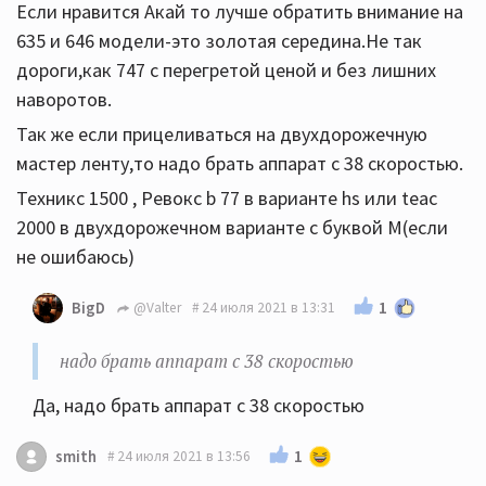
Если нравится Акай то лучше обратить внимание на
635 и 646 модели-это золотая середина.Не так
дороги,как 747 с перегретой ценой и без лишних
наворотов.
Так же если прицеливаться на двухдорожечную
мастер ленту,то надо брать аппарат с 38 скоростью.
Техникс 1500 , Ревокс b 77 в варианте hs или teac
2000 в двухдорожечном варианте с буквой М(если
не ошибаюсь)
1
BigD
@Valter
24 июля 2021 в 13:31
надо брать аппарат с 38 скоростью
Да, надо брать аппарат с 38 скоростью
1
smith
24 июля 2021 в 13:56