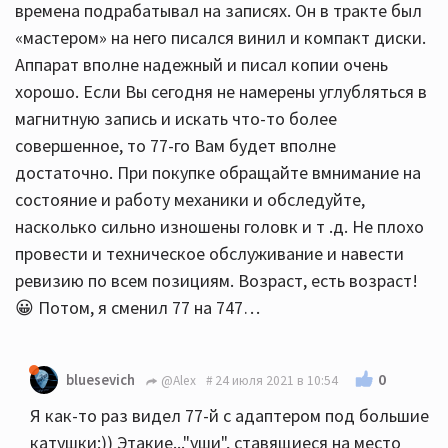
времена подрабатывал на записях. Он в тракте был
«мастером» на него писался винил и компакт диски.
Аппарат вполне надежный и писал копии очень
хорошо. Если Вы сегодня не намерены углубляться в
магнитную запись и искать что-то более
совершенное, то 77-го Вам будет вполне
достаточно. При покупке обращайте вмнимание на
состояние и работу механики и обследуйте,
насколько сильно изношены головк и т .д. Не плохо
провести и техническое обслуживание и навести
ревизию по всем позициям. Возраст, есть возраст!
😀 Потом, я сменил 77 на 747…
0
bluesevich
@Alex
24 июля 2021 в 10:54
Я как-то раз видел 77-й с адаптером под большие
катушки:)) Этакие..."уши", ставящиеся на место