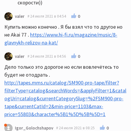
скорости))
0
valer
24 июля 2021 в 04:54
Купить можно конечно . Я бы взял что то другое но
не Akai 77 .
https://www.hi-fi.ru/magazine/music/8-
glavnykh-relizov-na-kat/
0
valer
24 июля 2021 в 04:56
Дело только это дорогое но если вовлечётесь то
будет не отодрать .
http://tapes.mms.ru/catalog/SM900-pro-tape/filter?
filterType=catalog&searchWords=&applyFilter=1&catal
ogUri=catalog&currentCategorySlug=%2FSM900-pro-
tape&currentCatId=2&min-price=1103&max-
price=55803&character%5B1%5D%5B%5D=1
0
Igor_Golochshapov
24 июля 2021 в 08:25