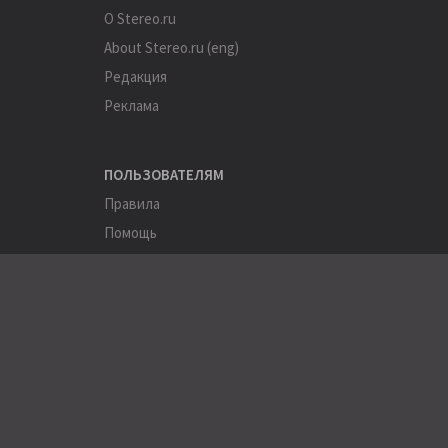
О Stereo.ru
About Stereo.ru (eng)
Редакция
Реклама
ПОЛЬЗОВАТЕЛЯМ
Правила
Помощь
Соглашение
Конфиденциальность
ПОЛЕЗНОЕ
Пользователи
Хэштеги
Города