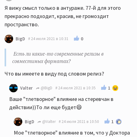
Я вижу смысл только в антураже. 77-й для этого
прекрасно подходит, красив, не громоздит
пространство.
0
BigD
24 июля 2021 в 10:31
Есть ли какие-то современные релизы в
совместимых форматах?
Что вы имеете в виду под словом релиз?
1
Valter
@BigD
24 июля 2021 в 10:35
Ваше "тлетворное" влияние на стеревчан в
действии))То ли еще будет😄
1
BigD
@Valter
24 июля 2021 в 10:50
Мое "тлетворное" влияние в том, что у Доктора