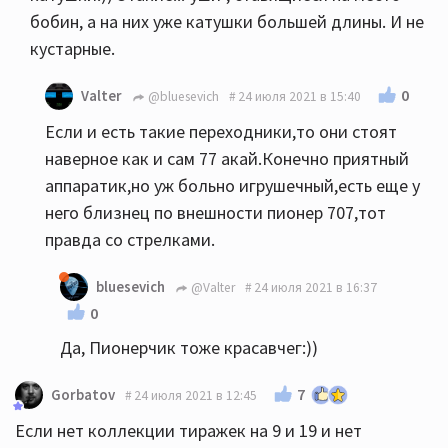
бобин, а на них уже катушки большей длины. И не
кустарные.
0
Valter
@bluesevich
24 июля 2021 в 15:40
Если и есть такие переходники,то они стоят
наверное как и сам 77 акай.Конечно приятный
аппаратик,но уж больно игрушечный,есть еще у
него близнец по внешности пионер 707,тот
правда со стрелками.
bluesevich
@Valter
24 июля 2021 в 16:37
0
Да, Пионерчик тоже красавчег:))
7
Gorbatov
24 июля 2021 в 12:45
Если нет коллекции тиражек на 9 и 19 и нет