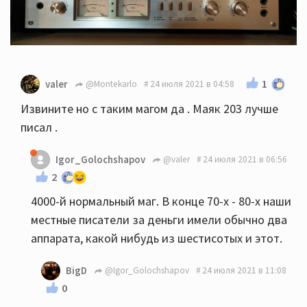
1
valer
@Montekarlo
24 июля 2021 в 04:58
Извините но с таким магом да . Маяк 203 лучше
писал .
Igor_Golochshapov
@valer
24 июля 2021 в 06:56
2
4000-й нормальный маг. В конце 70-х - 80-х наши
местные писатели за деньги имели обычно два
аппарата, какой нибудь из шестисотых и этот.
BigD
@Igor_Golochshapov
24 июля 2021 в 11:08
0