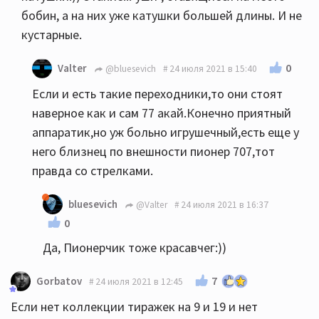
бобин, а на них уже катушки большей длины. И не
кустарные.
0
Valter
@bluesevich
24 июля 2021 в 15:40
Если и есть такие переходники,то они стоят
наверное как и сам 77 акай.Конечно приятный
аппаратик,но уж больно игрушечный,есть еще у
него близнец по внешности пионер 707,тот
правда со стрелками.
bluesevich
@Valter
24 июля 2021 в 16:37
0
Да, Пионерчик тоже красавчег:))
7
Gorbatov
24 июля 2021 в 12:45
Если нет коллекции тиражек на 9 и 19 и нет