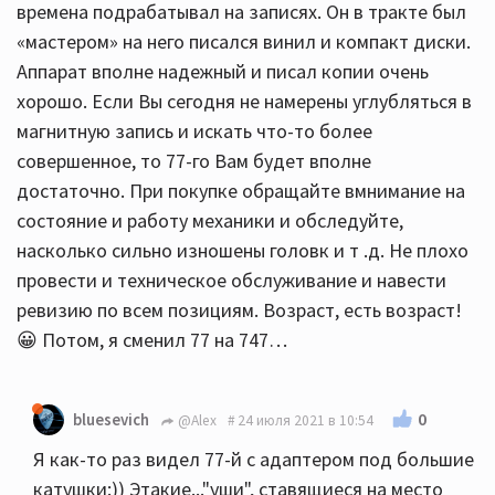
времена подрабатывал на записях. Он в тракте был
«мастером» на него писался винил и компакт диски.
Аппарат вполне надежный и писал копии очень
хорошо. Если Вы сегодня не намерены углубляться в
магнитную запись и искать что-то более
совершенное, то 77-го Вам будет вполне
достаточно. При покупке обращайте вмнимание на
состояние и работу механики и обследуйте,
насколько сильно изношены головк и т .д. Не плохо
провести и техническое обслуживание и навести
ревизию по всем позициям. Возраст, есть возраст!
😀 Потом, я сменил 77 на 747…
0
bluesevich
@Alex
24 июля 2021 в 10:54
Я как-то раз видел 77-й с адаптером под большие
катушки:)) Этакие..."уши", ставящиеся на место