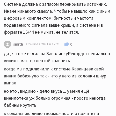
Система должна с запасом перекрывать источник.
Иначе никакого смысла. Чтобы не вышло как с иным
цифровым комплектом: битность и частота
подаваемого сигнала выше крыши, а система и в
формате 16/44 не мычит, не телится.
0
smith
24 июля 2021 в 17:21
да , я тоже ездил на ЗавалинкуРекордс специально
винил с мастер лентой сравнить
когда мы подключили к системе Казанцева свой
винил бабахнуло так - что у него из колонки шнур
выпал
но это , видимо - дело вкуса ... у меня ещё
винилотека уж больно огромная - просто некогда
бабины крутить
к сожалению лишен возможности отвечать на