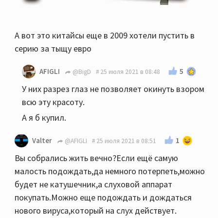
А вот это китайсы еще в 2009 хотели пустить в
серию за тыщу евро
5
AFIGLI
@BigD
25 июля 2021 в 08:48
У них разрез глаз не позволяет окинуть взором
всю эту красоту.
А я б купил.
1
Valter
@AFIGLI
25 июля 2021 в 08:51
Вы собрались жить вечно?Если ещё самую
малость подождать,да немного потерпеть,можно
будет не катушечник,а слуховой аппарат
покупать.Можно еще подождать и дождаться
нового вируса,который на слух действует.