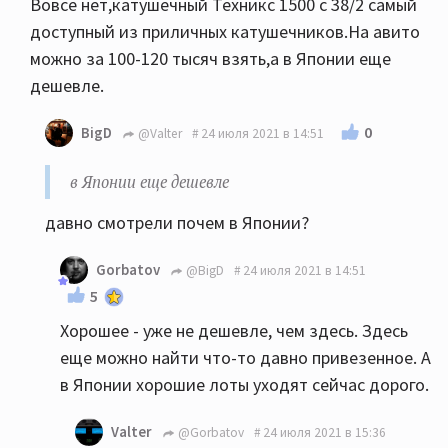
Вовсе нет,катушечный Техникс 1500 с 38/2 самый
доступный из приличных катушечников.На авито
можно за 100-120 тысяч взять,а в Японии еще
дешевле.
0
BigD
@Valter
24 июля 2021 в 14:51
в Японии еще дешевле
давно смотрели почем в Японии?
Gorbatov
@BigD
24 июля 2021 в 14:51
5
Хорошее - уже не дешевле, чем здесь. Здесь
еще можно найти что-то давно привезенное. А
в Японии хорошие лоты уходят сейчас дорого.
Valter
@Gorbatov
24 июля 2021 в 15:36