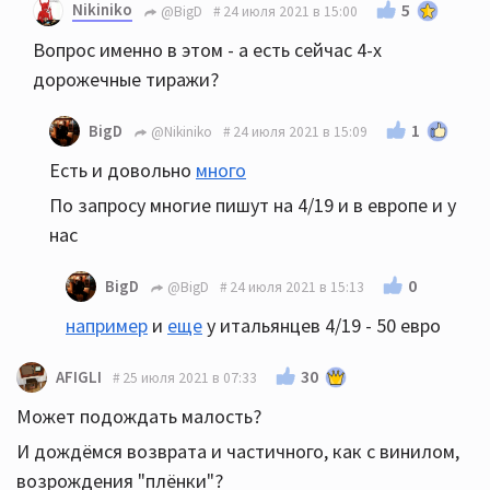
Nikiniko
5
@BigD
24 июля 2021 в 15:00
Вопрос именно в этом - а есть сейчас 4-x
дорожечные тиражи?
1
BigD
@Nikiniko
24 июля 2021 в 15:09
Есть и довольно
много
По запросу многие пишут на 4/19 и в европе и у
нас
0
BigD
@BigD
24 июля 2021 в 15:13
например
и
еще
у итальянцев 4/19 - 50 евро
30
AFIGLI
25 июля 2021 в 07:33
Может подождать малость?
И дождёмся возврата и частичного, как с винилом,
возрождения "плёнки"?