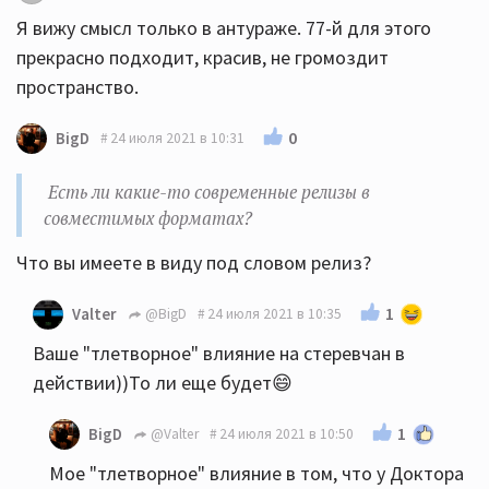
Я вижу смысл только в антураже. 77-й для этого
прекрасно подходит, красив, не громоздит
пространство.
0
BigD
24 июля 2021 в 10:31
Есть ли какие-то современные релизы в
совместимых форматах?
Что вы имеете в виду под словом релиз?
1
Valter
@BigD
24 июля 2021 в 10:35
Ваше "тлетворное" влияние на стеревчан в
действии))То ли еще будет😄
1
BigD
@Valter
24 июля 2021 в 10:50
Мое "тлетворное" влияние в том, что у Доктора