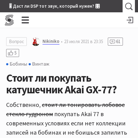
🎚 Даст ли DSP тот звук, который нужен? 🎛
Nikiniko
Вопрос
23 июля 2021 в 23:35
61
5
Бобины
Винтаж
Стоит ли покупать
катушечник Akai GX-77?
Собственно,
стоит ли тонировать лобовое
стекло гудроном
покупать Akai 77 в
современных условиях если нет коллекции
записей на бобинах и не боишься запилить