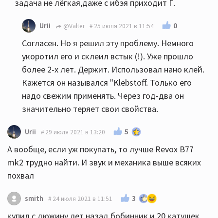
задача не лёгкая,даже с ибэя приходит Г.
0
Urii
@Valter
25 июля 2021 в 11:54
Согласен. Но я решил эту проблему. Немного
укоротил его и склеил встык (!). Уже прошло
более 2-х лет. Держит. Использовал нано клей.
Кажется он назывался "Klebstoff. Только его
надо свежим применять. Через год-два он
значительно теряет свои свойства.
5
Urii
29 июля 2021 в 13:20
А вообще, если уж покупать, то лучше Revox B77
mk2 трудно найти. И звук и механика выше всяких
похвал
3
smith
24 июля 2021 в 11:51
купил с дюжину лет назад бобинник и 20 катушек