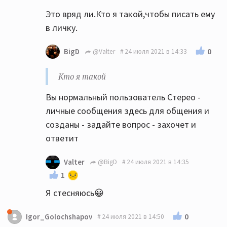
Это вряд ли.Кто я такой,чтобы писать ему
в личку.
0
BigD
@Valter
24 июля 2021 в 14:33
Кто я такой
Вы нормальный пользователь Стерео -
личные сообщения здесь для общения и
созданы - задайте вопрос - захочет и
ответит
Valter
@BigD
24 июля 2021 в 14:35
1
Я стесняюсь😀
0
Igor_Golochshapov
24 июля 2021 в 14:50