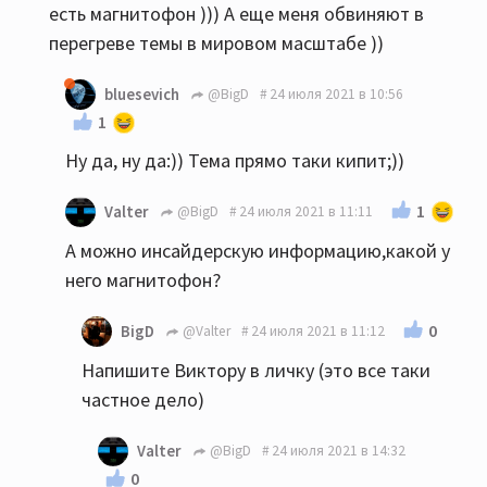
есть магнитофон ))) А еще меня обвиняют в
перегреве темы в мировом масштабе ))
bluesevich
@BigD
24 июля 2021 в 10:56
1
Ну да, ну да:)) Тема прямо таки кипит;))
1
Valter
@BigD
24 июля 2021 в 11:11
А можно инсайдерскую информацию,какой у
него магнитофон?
0
BigD
@Valter
24 июля 2021 в 11:12
Напишите Виктору в личку (это все таки
частное дело)
Valter
@BigD
24 июля 2021 в 14:32
0