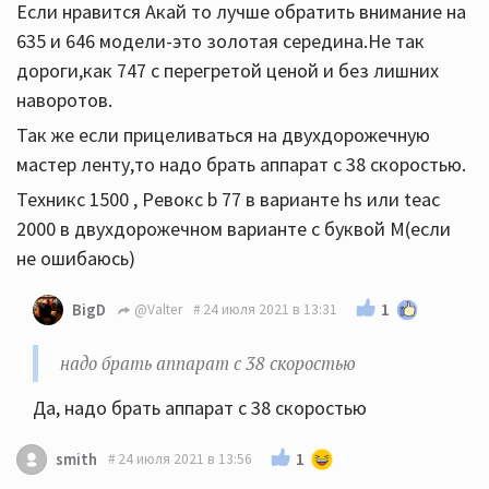
Если нравится Акай то лучше обратить внимание на
635 и 646 модели-это золотая середина.Не так
дороги,как 747 с перегретой ценой и без лишних
наворотов.
Так же если прицеливаться на двухдорожечную
мастер ленту,то надо брать аппарат с 38 скоростью.
Техникс 1500 , Ревокс b 77 в варианте hs или teac
2000 в двухдорожечном варианте с буквой М(если
не ошибаюсь)
1
BigD
@Valter
24 июля 2021 в 13:31
надо брать аппарат с 38 скоростью
Да, надо брать аппарат с 38 скоростью
1
smith
24 июля 2021 в 13:56