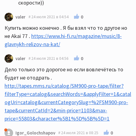
скорости))
0
valer
24 июля 2021 в 04:54
Купить можно конечно . Я бы взял что то другое но
не Akai 77 .
https://www.hi-fi.ru/magazine/music/8-
glavnykh-relizov-na-kat/
0
valer
24 июля 2021 в 04:56
Дело только это дорогое но если вовлечётесь то
будет не отодрать .
http://tapes.mms.ru/catalog/SM900-pro-tape/filter?
filterType=catalog&searchWords=&applyFilter=1&catal
ogUri=catalog&currentCategorySlug=%2FSM900-pro-
tape&currentCatId=2&min-price=1103&max-
price=55803&character%5B1%5D%5B%5D=1
0
Igor_Golochshapov
24 июля 2021 в 08:25