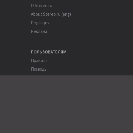
О Stereo.ru
About Stereo.ru (eng)
Редакция
Реклама
ПОЛЬЗОВАТЕЛЯМ
Правила
Помощь
Соглашение
Конфиденциальность
ПОЛЕЗНОЕ
Пользователи
Хэштеги
Города