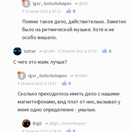
Igor_Golochshapov
@Urii
0
30 июля 2021 в 05:32
Помню такое дело, действительно. Заметно
было на ритмической музыке. Хотя и не
особо мешало.
0
Valter
@valer
24 июля 2021 в 10:36
С чего это маяк лучше?
Igor_Golochshapov
@Valter
0
24 июля 2021 в 14:57
Сколько приходилось иметь дело с нашими
магнитофонами, вид плат от них, вызывал у
меня одно определение - унылые.
BigD
@Igor_Golochshapov
0
24 июля 2021 в 14:59