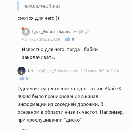
нормальный маг
смотря для чего ))
Igor_Golochshapov
@BigD
0
24 июля 2021 в 14:58
Известно для чего, тогда - бабки
заколачивать.
Urii
@Igor_Golochshapov
29 июля 2021 в 21:18
0
Одним из существенных недостатков Akai GX-
4000d было проникновение в канал
информации из соседней дорожки. В
основном в области низких частот. Например,
при прослушивании "диско"