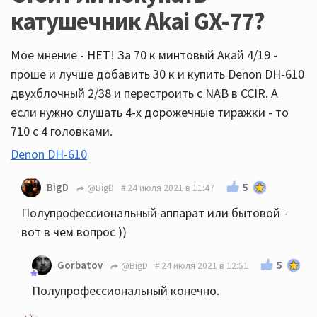
катушечник Akai GX-77?
Мое мнение - НЕТ! За 70 к минтовый Акай 4/19 -
проше и лучше добавить 30 к и купить Denon DH-610
двухблочный 2/38 и перестроить с NAB в CCIR. А
если нужно слушать 4-х дорожечные тиражки - то
710 с 4 головками.
Denon DH-610
5
BigD
@BigD
24 июля 2021 в 11:47
Полупрофессиональный аппарат или бытовой -
вот в чем вопрос ))
5
Gorbatov
@BigD
24 июля 2021 в 12:51
Полупрофессиональный конечно.