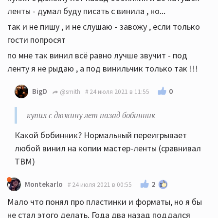
ленты - думал буду писать с винила , но...
так и не пишу , и не слушаю - завожу , если только
гости попросят
по мне так винил всё равно лучше звучит - под
ленту я не рыдаю , а под винильчик только так !!!
0
BigD
@smith
24 июля 2021 в 11:55
купил с дюжину лет назад бобинник
Какой бобинник? Нормальный переигрывает
любой винил на копии мастер-ленты (сравнивал
TBM)
2
Montekarlo
24 июля 2021 в 00:55
Мало что понял про пластинки и форматы, но я бы
не стал этого делать. Года два назад поддался