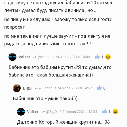
с дюжину лет назад купил бабинник и 20 катушек
ленты - думал буду писать с винила , но ...
не пишу и не слушаю - завожу только если гости
попросят
по мне так винил лучше звучит - под ленту я не
рыдаю , а под винильчик только так !!!
1
Valter
@smith
24 июля 2021 в 14:40
Бабинник это бабины крутить?Я то думал,что
бабина это такая большая женщина))
0
BigD
@Valter
24 июля 2021 в 14:52
Бабинник это мужик такой ))
1
Valter
@BigD
24 июля 2021 в 15:53
Да,точно.Который женщин крутит на....38