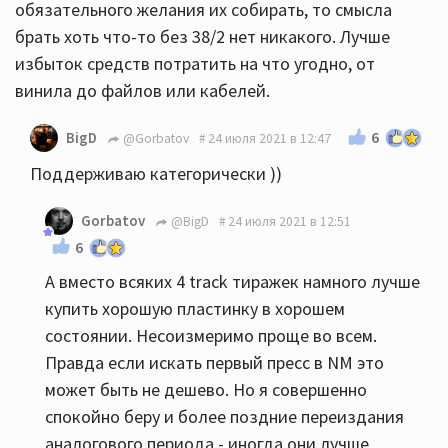
обязательного желания их собирать, то смысла
брать хоть что-то без 38/2 нет никакого. Лучше
избыток средств потратить на что угодно, от
винила до файлов или кабелей.
6
BigD
@Gorbatov
24 июля 2021 в 12:47
Поддерживаю категорически ))
Gorbatov
@BigD
24 июля 2021 в 12:51
6
А вместо всяких 4 track тиражек намного лучше
купить хорошую пластинку в хорошем
состоянии. Несоизмеримо проще во всем.
Правда если искать первый пресс в NM это
может быть не дешево. Но я совершенно
спокойно беру и более поздние переиздания
аналогового периода - иногда они лучше