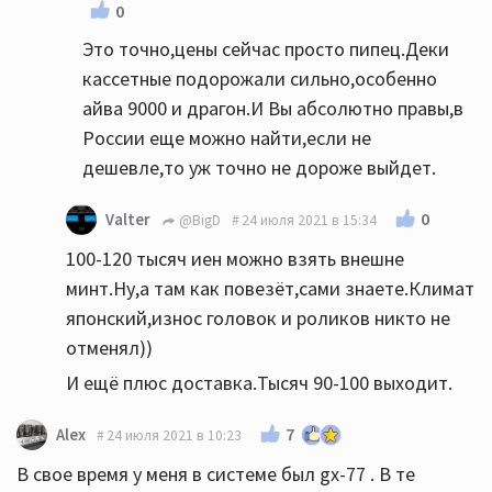
0
Это точно,цены сейчас просто пипец.Деки
кассетные подорожали сильно,особенно
айва 9000 и драгон.И Вы абсолютно правы,в
России еще можно найти,если не
дешевле,то уж точно не дороже выйдет.
0
Valter
@BigD
24 июля 2021 в 15:34
100-120 тысяч иен можно взять внешне
минт.Ну,а там как повезёт,сами знаете.Климат
японский,износ головок и роликов никто не
отменял))
И ещё плюс доставка.Тысяч 90-100 выходит.
7
Alex
24 июля 2021 в 10:23
В свое время у меня в системе был gx-77 . В те