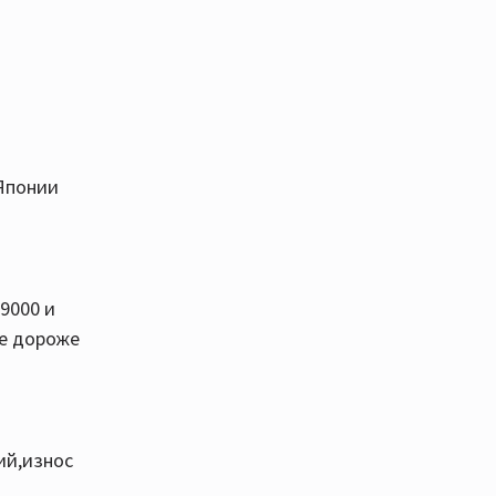
 Японии
9000 и
не дороже
ий,износ