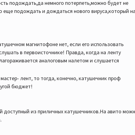
сть подождать,да немного потерпеть,можно будет не
о еще подождать и дождаться нового вируса,который н
катушечном магнитофоне нет, если его использовать
слушать в первоисточнике! Правда, когда на ленту
благораживается аналоговым налетом и слушается
мастер- лент, то тогда, конечно, катушечник проф
ругой бюджет!
мый доступный из приличных катушечников.На авито мож
.