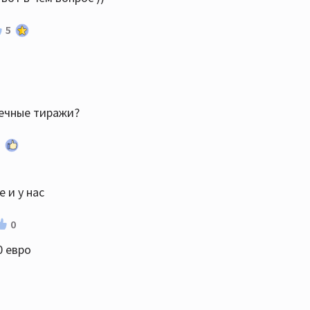
5
жечные тиражи?
1
 и у нас
0
0 евро