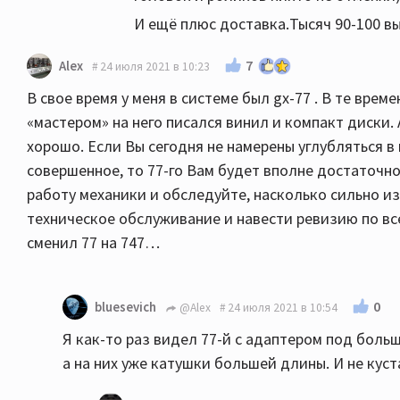
И ещё плюс доставка.Тысяч 90-100 в
7
Alex
24 июля 2021 в 10:23
В свое время у меня в системе был gx-77 . В те врем
«мастером» на него писался винил и компакт диски.
хорошо. Если Вы сегодня не намерены углубляться в
совершенное, то 77-го Вам будет вполне достаточн
работу механики и обследуйте, насколько сильно из
техническое обслуживание и навести ревизию по все
сменил 77 на 747…
0
bluesevich
@Alex
24 июля 2021 в 10:54
Я как-то раз видел 77-й с адаптером под больш
а на них уже катушки большей длины. И не куст