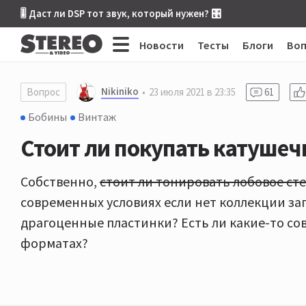
🎚 Даст ли DSP тот звук, который нужен? 🎛
Новости
Тесты
Блоги
Во
Nikiniko
Вопрос
23 июля 2021 в 23:35
61
Бобины
Винтаж
Стоит ли покупать катушечн
Собственно,
стоит ли тонировать лобовое ст
современных условиях если нет коллекции за
драгоценные пластинки? Есть ли какие-то с
форматах?