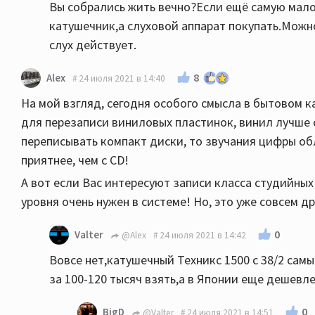
Вы собрались жить вечно?Если ещё самую мало
катушечник,а слуховой аппарат покупать.Можн
слух действует.
8
Alex
24 июля 2021 в 14:40
На мой взгляд, сегодня особого смысла в бытовом 
для перезаписи виниловых пластинок, винил лучше 
переписывать компакт диски, то звучания цифры о
приятнее, чем с CD!
А вот если Вас интересуют записи класса студийных 
уровня очень нужен в системе! Но, это уже совсем д
0
Valter
@Alex
24 июля 2021 в 14:42
Вовсе нет,катушечный Техникс 1500 с 38/2 са
за 100-120 тысяч взять,а в Японии еще дешевле
0
BigD
@Valter
24 июля 2021 в 14:51