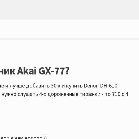
ик Akai GX-77?
ше и лучше добавить 30 к и купить Denon DH-610
и нужно слушать 4-х дорожечные тиражки - то 710 с 4
от в чем вопрос ))