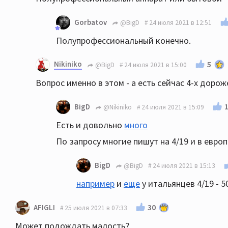
Gorbatov
@BigD
24 июля 2021 в 12:51
Полупрофессиональный конечно.
Nikiniko
5
@BigD
24 июля 2021 в 15:00
Вопрос именно в этом - а есть сейчас 4-x доро
BigD
@Nikiniko
24 июля 2021 в 15:09
Есть и довольно
много
По запросу многие пишут на 4/19 и в европе
BigD
@BigD
24 июля 2021 в 15:13
например
и
еще
у итальянцев 4/19 - 5
30
AFIGLI
25 июля 2021 в 07:33
Может подождать малость?