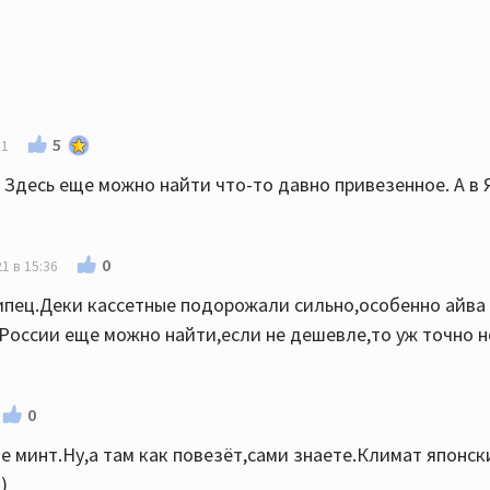
5
51
. Здесь еще можно найти что-то давно привезенное. А в
0
1 в 15:36
ипец.Деки кассетные подорожали сильно,особенно айва 
 России еще можно найти,если не дешевле,то уж точно 
0
е минт.Ну,а там как повезёт,сами знаете.Климат японск
)