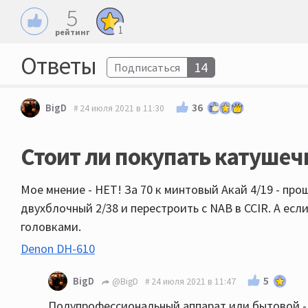
5
1
рейтинг
Ответы
14
Подписаться
36
BigD
24 июля 2021 в 11:30
Стоит ли покупать катушечн
Мое мнение - НЕТ! За 70 к минтовый Акай 4/19 - про
двухблочный 2/38 и перестроить с NAB в CCIR. А есл
головками.
Denon DH-610
5
BigD
@BigD
24 июля 2021 в 11:47
Полупрофессиональный аппарат или бытовой - в