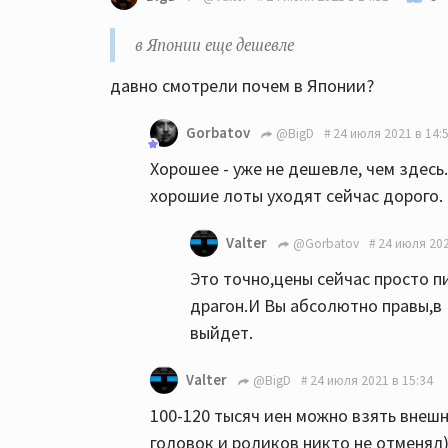
в Японии еще дешевле
давно смотрели почем в Японии?
Gorbatov
@BigD
24 июля 2021 в 14:
Хорошее - уже не дешевле, чем здесь
хорошие лоты уходят сейчас дорого.
Valter
@Gorbatov
24 июля 202
Это точно,цены сейчас просто п
драгон.И Вы абсолютно правы,в
выйдет.
Valter
@BigD
24 июля 2021 в 15:34
100-120 тысяч иен можно взять внешн
головок и роликов никто не отменял)