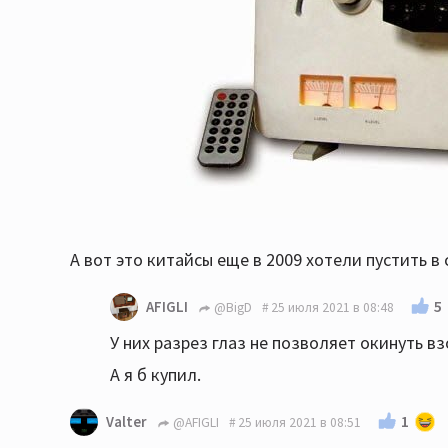
А вот это китайсы еще в 2009 хотели пустить в
5
AFIGLI
@BigD
25 июля 2021 в 08:48
У них разрез глаз не позволяет окинуть вз
А я б купил.
1
Valter
@AFIGLI
25 июля 2021 в 08:51